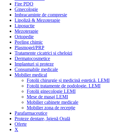
Fire PDO
Ginecologie
Imbracaminte de compresie
Lipoliză & Mezoterapie
Liposuctie
Mezoterapie
Ortopedie
Peeling chimic
Plasmogel/PRP
Tratamente cicatrici si cheloizi
Dermatocosmetice
Implanturi si proteze
Consumabile medicale
Mobilier medical
Fotolii chirurgie și medicină estetică. LEMI
Fotolii tratamente de podologie. LEMI
Fotolii ginecologie LEMI
Mese de masaj LEMI
Mobilier cabinete medicale
Mobilier zona de recepție
Parafarmaceutice
Proteze dentare, Igienă Orală
Oferte
X