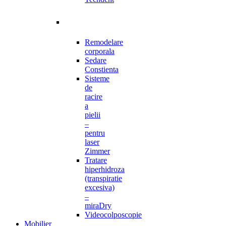
Remodelare
corporala
Sedare
Constienta
Sisteme
de
racire
a
pielii
–
pentru
laser
Zimmer
Tratare
hiperhidroza
(transpiratie
excesiva)
–
miraDry
Videocolposcopie
Mobilier