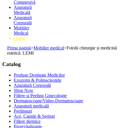
Compresivă
Aparatură
Medicală
Aparatură
Corporală
Mobilier
Medical
Oferte
Prima pagină
>
Mobilier medical
>
Fotolii chirurgie și medicină
estetică. LEMI
Catalog
Produse Destinate Medicilor
Exozomi & Polinucleotide
Aparatură Corporală
Shop Now
Fillere si Peeling Ginecologie
Dermatoscoape/Video-Dermatoscoape
Aparatură medicală
Peelinguri
Ace, Canule & Seringi
Fillere dermice
Biorevitalizante