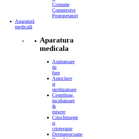
Costume
Compresive
Postoperatori
Aparatură
medicală
Aparatura
medicala
Aspiratoare
de
fum
Autoclave
si
sterilizatoare
Centrifuge,
incubatoare
&
mixere
Criochirurgie
si
crioterapie
Dermatoscoape