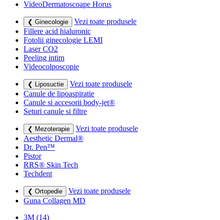
VideoDermatoscoape Horus
Vezi toate produsele
❮ Ginecologie
Fillere acid hialuronic
Fotolii ginecologie LEMI
Laser CO2
Peeling intim
Videocolposcopie
Vezi toate produsele
❮ Liposuctie
Canule de lipoaspiratie
Canule si accesorii body-jet®
Seturi canule si filtre
Vezi toate produsele
❮ Mezoterapie
Aesthetic Dermal®
Dr. Pen™
Pistor
RRS® Skin Tech
Techdent
Vezi toate produsele
❮ Ortopedie
Guna Collagen MD
3M
(14)