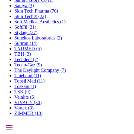
Sammi Glory Co
(2)
Saraya
(3)
Skin Tech Pharma
(70)
Skin Tech®
(22)
Soft Medical Aesthetics
(1)
SoftFil
(31)
Stylage
(27)
Sunekos Laboratories
(2)
Surtron
(14)
TAUMED
(5)
TBH
(3)
Techdent
(2)
Tecno-Gaz
(9)
The Daylight Company
(7)
Thiebaud
(11)
Topsil Med
(11)
Toskani
(1)
TSK
(9)
Veinlite
(6)
VIVACY
(30)
Vortex
(3)
ZIMMER
(13)