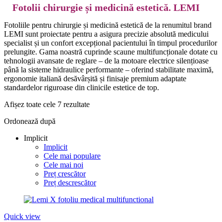
Fotolii chirurgie și medicină estetică. LEMI
Fotoliile pentru chirurgie și medicină estetică de la renumitul brand
LEMI sunt proiectate pentru a asigura precizie absolută medicului
specialist și un confort excepțional pacientului în timpul procedurilor
prelungite. Gama noastră cuprinde scaune multifuncționale dotate cu
tehnologii avansate de reglare – de la motoare electrice silențioase
până la sisteme hidraulice performante – oferind stabilitate maximă,
ergonomie italiană desăvârșită și finisaje premium adaptate
standardelor riguroase din clinicile estetice de top.
Afișez toate cele 7 rezultate
Ordonează după
Implicit
Implicit
Cele mai populare
Cele mai noi
Preț crescător
Preț descrescător
Quick view