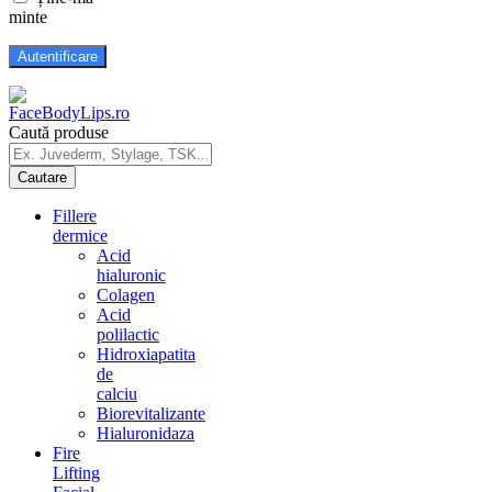
minte
Caută produse
Fillere
dermice
Acid
hialuronic
Colagen
Acid
polilactic
Hidroxiapatita
de
calciu
Biorevitalizante
Hialuronidaza
Fire
Lifting