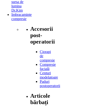
sursa de
lumina
Dr.Kim
Imbracaminte
compresie
Accesorii
post-
operatorii
Ciorapi
de
compresie
Compresie
facială
Centuri
modelatoare
Paduri
postoperatorii
Articole
bărbați