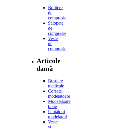
Burtiere
de
compresie
Salopete
de
compresie
Veste
de
compresie
Articole
damă
Bustiere
medicale
Corsete
modelatoare
Modelatoare
brațe
Pantaloni
modelatori
Veste
și