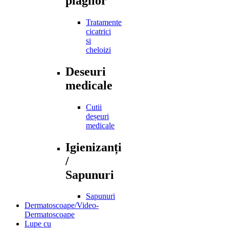
plagilor
Tratamente
cicatrici
si
cheloizi
Deseuri
medicale
Cutii
deșeuri
medicale
Igienizanți
/
Sapunuri
Sapunuri
Dermatoscoape/Video-
Dermatoscoape
Lupe cu