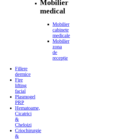
Mobilier
medical
Mobilier
cabinete
medicale
Mobilier
zona
de
recepție
Fillere
dermice
Fire
lifting
facial
Plasmogel
PRP
Hematoame,
Cicatrici
&
Cheloizi
Criochirurgie
&