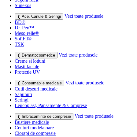
Sunekos
Vezi toate produsele
❮ Ace, Canule & Seringi
BD®
Dr. Pen™
Meso-relle®
SoftFil®
TSK
Vezi toate produsele
❮ Dermatocosmetice
Creme si lotiuni
Masti faciale
Protectie UV
Vezi toate produsele
❮ Consumabile medicale
Cutii deșeuri medicale
Sapunuri
Seringi
Leucoplast, Pansamente & Comprese
Vezi toate produsele
❮ Imbracaminte de compresie
Bustiere medicale
Centuri modelatoare
Ciorapi de compresie