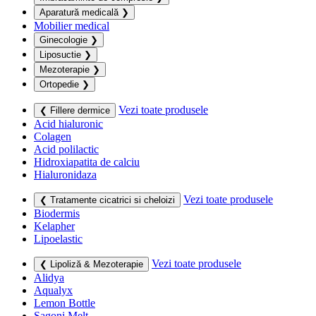
Aparatură medicală
❯
Mobilier medical
Ginecologie
❯
Liposuctie
❯
Mezoterapie
❯
Ortopedie
❯
Vezi toate produsele
❮ Fillere dermice
Acid hialuronic
Colagen
Acid polilactic
Hidroxiapatita de calciu
Hialuronidaza
Vezi toate produsele
❮ Tratamente cicatrici si cheloizi
Biodermis
Kelapher
Lipoelastic
Vezi toate produsele
❮ Lipoliză & Mezoterapie
Alidya
Aqualyx
Lemon Bottle
Sagoni Melt