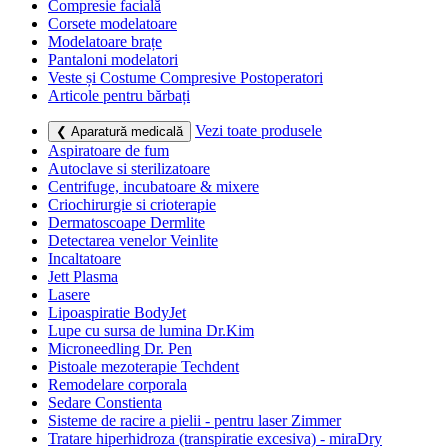
Compresie facială
Corsete modelatoare
Modelatoare brațe
Pantaloni modelatori
Veste și Costume Compresive Postoperatori
Articole pentru bărbați
Vezi toate produsele
❮ Aparatură medicală
Aspiratoare de fum
Autoclave si sterilizatoare
Centrifuge, incubatoare & mixere
Criochirurgie si crioterapie
Dermatoscoape Dermlite
Detectarea venelor Veinlite
Incaltatoare
Jett Plasma
Lasere
Lipoaspiratie BodyJet
Lupe cu sursa de lumina Dr.Kim
Microneedling Dr. Pen
Pistoale mezoterapie Techdent
Remodelare corporala
Sedare Constienta
Sisteme de racire a pielii - pentru laser Zimmer
Tratare hiperhidroza (transpiratie excesiva) - miraDry