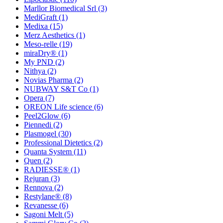
Marllor Biomedical Srl
(3)
MediGraft
(1)
Medixa
(15)
Merz Aesthetics
(1)
Meso-relle
(19)
miraDry®
(1)
My PND
(2)
Nithya
(2)
Novias Pharma
(2)
NUBWAY S&T Co
(1)
Opera
(7)
OREON Life science
(6)
Peel2Glow
(6)
Piennedi
(2)
Plasmogel
(30)
Professional Dietetics
(2)
Quanta System
(11)
Quen
(2)
RADIESSE®
(1)
Rejuran
(3)
Rennova
(2)
Restylane®
(8)
Revanesse
(6)
Sagoni Melt
(5)