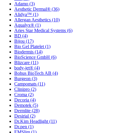
Adamo
(3)
Aesthetic Dermal®
(36)
Alidya™
(1)
Allergan Aesthetics
(10)
Aqualyx®
(1)
Aries Star Medical Systems
(6)
BD
(4)
Bijou
(17)
Bio Gel Platelet
(1)
Biodermis
(14)
BioScience GmbH
(6)
Blizcare
(11)
body-jet®
(4)
Bohus BioTech AB
(4)
Burgeon
(3)
Campomats
(11)
Clinipro
(2)
Croma
(2)
Decoria
(4)
Demotek
(5)
Dermlite
(28)
Desirial
(2)
Dr.Kim Headlight
(11)
Dr.pen
(1)
EMSlim
(1)