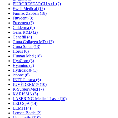
EURORESEARCH s.r.l.
(2)
Ewell Medical
(17)
Farmac Zabban
(18)
Fittydent
(3)
Freezpen
(3)
Galderma
(9)
Gana R&D
(2)
Genefill
(4)
Guna Collagen MD
(13)
Guna S.p.a.
(13)
Horus
(6)
Human Med
(18)
HyaCorp
(3)
Hyamino
(2)
Hydrozid®
(1)
icoone
(6)
JETT Plasma
(6)
JUVÉDERM®
(10)
K-SurgeryMed
(7)
KARISMA
(5)
LASERING Medical Laser
(10)
LED SpA
(14)
LEMI
(14)
Lemon Bottle
(2)
Lipoelastic
(110)