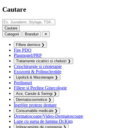
Cautare
Categorii
Branduri
✕
Fillere dermice
❯
Fire PDO
Plasmogel/PRP
Tratamente cicatrici si cheloizi
❯
Criochirurgie si crioterapie
Exozomi & Polinucleotide
Lipoliză & Mezoterapie
❯
Peelinguri
Fillere si Peeling Ginecologie
Ace, Canule & Seringi
❯
Dermatocosmetice
❯
Îngrijire proteze dentare
Consumabile medicale
❯
Dermatoscoape/Video-Dermatoscoape
Lupe cu sursa de lumina Dr.Kim
Imbracaminte de compresie
❯