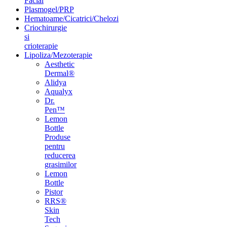
Facial
Plasmogel/PRP
Hematoame/Cicatrici/Chelozi
Criochirurgie
si
crioterapie
Lipoliza/Mezoterapie
Aesthetic
Dermal®
Alidya
Aqualyx
Dr.
Pen™
Lemon
Bottle
Produse
pentru
reducerea
grasimilor
Lemon
Bottle
Pistor
RRS®
Skin
Tech