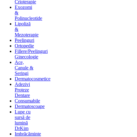
Crioterapie
Exozomi
&
Polinucleotide
Lipoliză
&
Mezoterapie
Peelinguri
Ortopedie
Fillere/Peelinguri
Ginecologie
Ace,
Canule &
Seringi
Dermatocosmetice
Adezivi
Proteze
Dentare
Consumabile
Dermatoscoape
Lupe cu
sursă de
lumină
DrKim
Imbrăcăminte