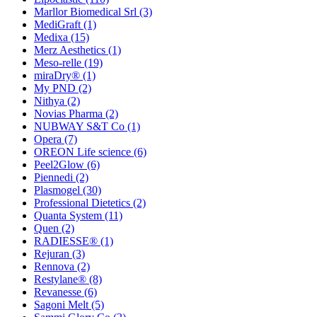
Marllor Biomedical Srl
(3)
MediGraft
(1)
Medixa
(15)
Merz Aesthetics
(1)
Meso-relle
(19)
miraDry®
(1)
My PND
(2)
Nithya
(2)
Novias Pharma
(2)
NUBWAY S&T Co
(1)
Opera
(7)
OREON Life science
(6)
Peel2Glow
(6)
Piennedi
(2)
Plasmogel
(30)
Professional Dietetics
(2)
Quanta System
(11)
Quen
(2)
RADIESSE®
(1)
Rejuran
(3)
Rennova
(2)
Restylane®
(8)
Revanesse
(6)
Sagoni Melt
(5)