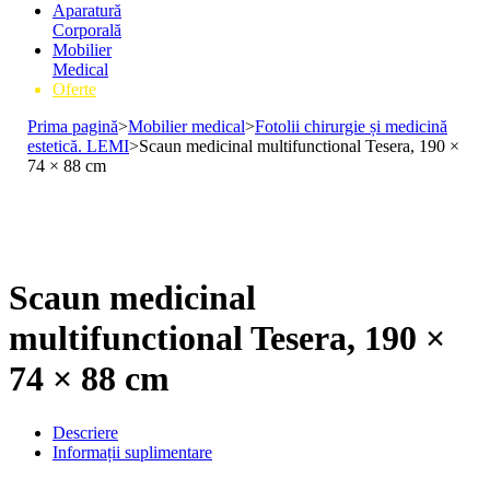
Aparatură
Corporală
Mobilier
Medical
Oferte
Prima pagină
>
Mobilier medical
>
Fotolii chirurgie și medicină
estetică. LEMI
>
Scaun medicinal multifunctional Tesera, 190 ×
74 × 88 cm
Scaun medicinal
multifunctional Tesera, 190 ×
74 × 88 cm
Descriere
Informații suplimentare