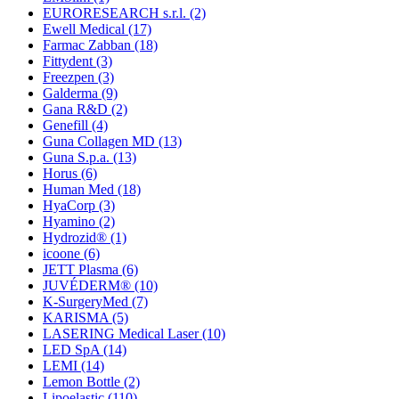
EURORESEARCH s.r.l.
(2)
Ewell Medical
(17)
Farmac Zabban
(18)
Fittydent
(3)
Freezpen
(3)
Galderma
(9)
Gana R&D
(2)
Genefill
(4)
Guna Collagen MD
(13)
Guna S.p.a.
(13)
Horus
(6)
Human Med
(18)
HyaCorp
(3)
Hyamino
(2)
Hydrozid®
(1)
icoone
(6)
JETT Plasma
(6)
JUVÉDERM®
(10)
K-SurgeryMed
(7)
KARISMA
(5)
LASERING Medical Laser
(10)
LED SpA
(14)
LEMI
(14)
Lemon Bottle
(2)
Lipoelastic
(110)