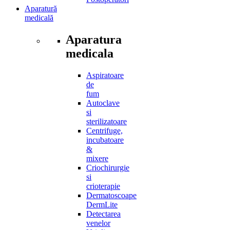
Aparatură
medicală
Aparatura
medicala
Aspiratoare
de
fum
Autoclave
si
sterilizatoare
Centrifuge,
incubatoare
&
mixere
Criochirurgie
si
crioterapie
Dermatoscoape
DermLite
Detectarea
venelor