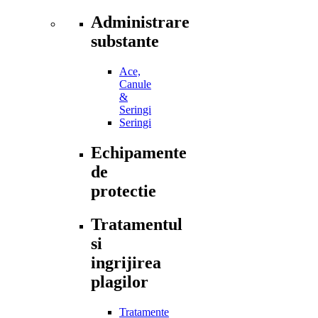
Administrare
substante
Ace,
Canule
&
Seringi
Seringi
Echipamente
de
protectie
Tratamentul
si
ingrijirea
plagilor
Tratamente