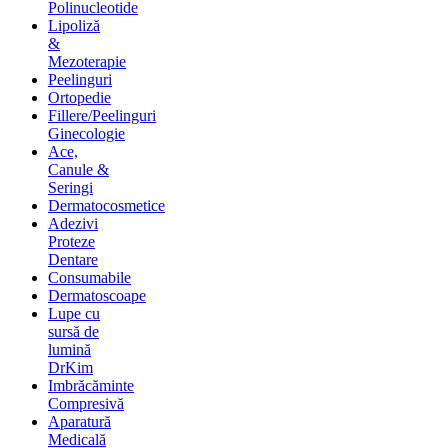
Polinucleotide
Lipoliză
&
Mezoterapie
Peelinguri
Ortopedie
Fillere/Peelinguri
Ginecologie
Ace,
Canule &
Seringi
Dermatocosmetice
Adezivi
Proteze
Dentare
Consumabile
Dermatoscoape
Lupe cu
sursă de
lumină
DrKim
Imbrăcăminte
Compresivă
Aparatură
Medicală