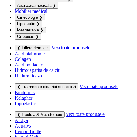
Aparatură medicală
❯
Mobilier medical
Ginecologie
❯
Liposuctie
❯
Mezoterapie
❯
Ortopedie
❯
Vezi toate produsele
❮ Fillere dermice
Acid hialuronic
Colagen
Acid polilactic
Hidroxiapatita de calciu
Hialuronidaza
Vezi toate produsele
❮ Tratamente cicatrici si cheloizi
Biodermis
Kelapher
Lipoelastic
Vezi toate produsele
❮ Lipoliză & Mezoterapie
Alidya
Aqualyx
Lemon Bottle
Sagoni Melt