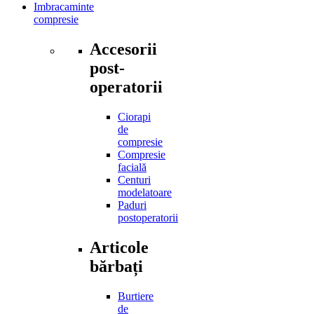
Imbracaminte
compresie
Accesorii
post-
operatorii
Ciorapi
de
compresie
Compresie
facială
Centuri
modelatoare
Paduri
postoperatorii
Articole
bărbați
Burtiere
de