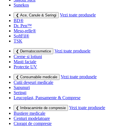
Sunekos
Vezi toate produsele
❮ Ace, Canule & Seringi
BD®
Dr. Pen™
Meso-relle®
SoftFil®
TSK
Vezi toate produsele
❮ Dermatocosmetice
Creme si lotiuni
Masti faciale
Protectie UV
Vezi toate produsele
❮ Consumabile medicale
Cutii deșeuri medicale
Sapunuri
Seringi
Leucoplast, Pansamente & Comprese
Vezi toate produsele
❮ Imbracaminte de compresie
Bustiere medicale
Centuri modelatoare
Ciorapi de compresie