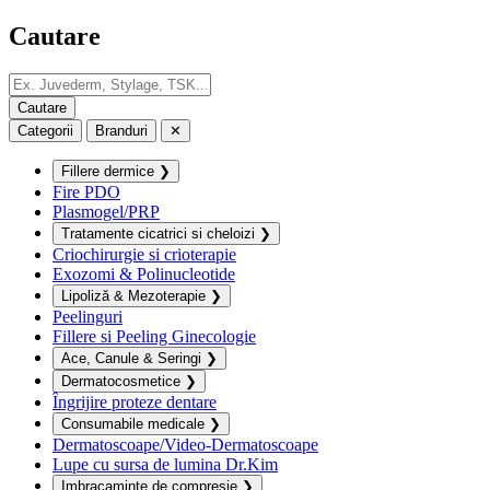
Cautare
Categorii
Branduri
✕
Fillere dermice
❯
Fire PDO
Plasmogel/PRP
Tratamente cicatrici si cheloizi
❯
Criochirurgie si crioterapie
Exozomi & Polinucleotide
Lipoliză & Mezoterapie
❯
Peelinguri
Fillere si Peeling Ginecologie
Ace, Canule & Seringi
❯
Dermatocosmetice
❯
Îngrijire proteze dentare
Consumabile medicale
❯
Dermatoscoape/Video-Dermatoscoape
Lupe cu sursa de lumina Dr.Kim
Imbracaminte de compresie
❯