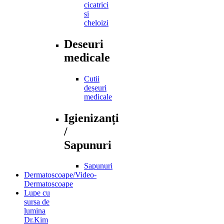
cicatrici
si
cheloizi
Deseuri
medicale
Cutii
deșeuri
medicale
Igienizanți
/
Sapunuri
Sapunuri
Dermatoscoape/Video-
Dermatoscoape
Lupe cu
sursa de
lumina
Dr.Kim