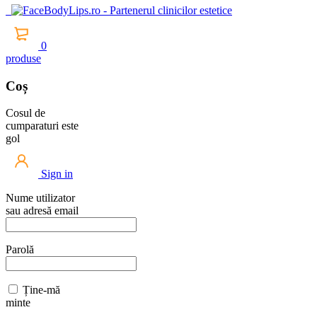
0
produse
Coș
Cosul de
cumparaturi este
gol
Sign in
Nume utilizator
sau adresă email
Parolă
Ține-mă
minte