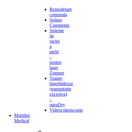
Remodelare
corporala
Sedare
Constienta
Sisteme
de
racire
a
pielii
–
pentru
laser
Zimmer
Tratare
hiperhidroza
(transpiratie
excesiva)
–
miraDry
Videocolposcopie
Mobilier
Medical