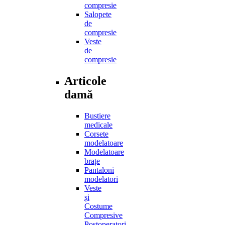
compresie
Salopete
de
compresie
Veste
de
compresie
Articole
damă
Bustiere
medicale
Corsete
modelatoare
Modelatoare
brațe
Pantaloni
modelatori
Veste
și
Costume
Compresive
Postoperatori