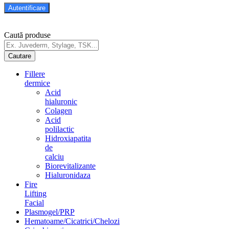
Caută produse
Fillere
dermice
Acid
hialuronic
Colagen
Acid
polilactic
Hidroxiapatita
de
calciu
Biorevitalizante
Hialuronidaza
Fire
Lifting
Facial
Plasmogel/PRP
Hematoame/Cicatrici/Chelozi