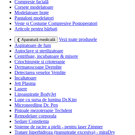
Compresie facială
Corsete modelatoare
Modelatoare brațe
Pantaloni modelatori
Veste și Costume Compresive Postoperatori
Articole pentru bărbați
Vezi toate produsele
❮ Aparatură medicală
Aspiratoare de fum
Autoclave si sterilizatoare
Centrifuge, incubatoare & mixere
Criochirurgie si crioterapie
Dermatoscoape Dermlite
Detectarea venelor Veinlite
Incaltatoare
Jett Plasma
Lasere
Lipoaspiratie BodyJet
Lupe cu sursa de lumina Dr.Kim
Microneedling Dr. Pen
Pistoale mezoterapie Techdent
Remodelare corporala
Sedare Constienta
Sisteme de racire a pielii - pentru laser Zimmer
Tratare hiperhidroza (transpiratie excesiva) - miraDry