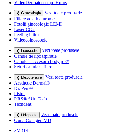
VideoDermatoscoape Horus
Vezi toate produsele
❮ Ginecologie
Fillere acid hialuronic
Fotolii ginecologie LEMI
Laser CO2
Peeling intim
Videocolposcopie
Vezi toate produsele
❮ Liposuctie
Canule de lipoaspiratie
Canule si accesorii body-jet®
Seturi canule si filtre
Vezi toate produsele
❮ Mezoterapie
Aesthetic Dermal®
Dr. Pen™
Pistor
RRS® Skin Tech
Techdent
Vezi toate produsele
❮ Ortopedie
Guna Collagen MD
3M
(14)