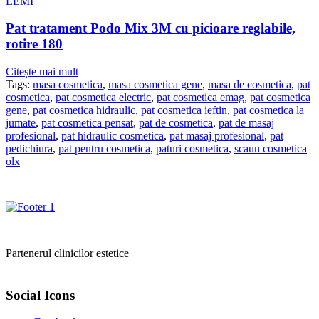
LEMI
Pat tratament Podo Mix 3M cu picioare reglabile,
rotire 180
Citește mai mult
Tags:
masa cosmetica
,
masa cosmetica gene
,
masa de cosmetica
,
pat
cosmetica
,
pat cosmetica electric
,
pat cosmetica emag
,
pat cosmetica
gene
,
pat cosmetica hidraulic
,
pat cosmetica ieftin
,
pat cosmetica la
jumate
,
pat cosmetica pensat
,
pat de cosmetica
,
pat de masaj
profesional
,
pat hidraulic cosmetica
,
pat masaj profesional
,
pat
pedichiura
,
pat pentru cosmetica
,
paturi cosmetica
,
scaun cosmetica
olx
Partenerul clinicilor estetice
Social Icons