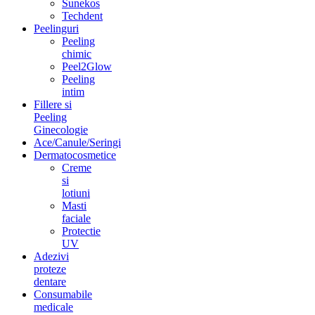
Sunekos
Techdent
Peelinguri
Peeling
chimic
Peel2Glow
Peeling
intim
Fillere si
Peeling
Ginecologie
Ace/Canule/Seringi
Dermatocosmetice
Creme
si
lotiuni
Masti
faciale
Protectie
UV
Adezivi
proteze
dentare
Consumabile
medicale