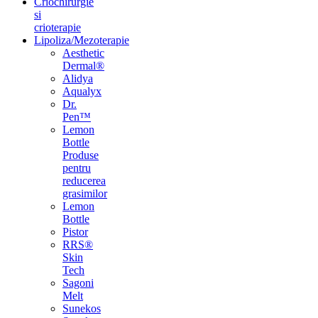
Criochirurgie
si
crioterapie
Lipoliza/Mezoterapie
Aesthetic
Dermal®
Alidya
Aqualyx
Dr.
Pen™
Lemon
Bottle
Produse
pentru
reducerea
grasimilor
Lemon
Bottle
Pistor
RRS®
Skin
Tech
Sagoni
Melt
Sunekos