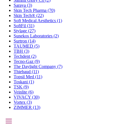
Sammi Glory Co
(2)
Saraya
(3)
Skin Tech Pharma
(70)
Skin Tech®
(22)
Soft Medical Aesthetics
(1)
SoftFil
(31)
Stylage
(27)
Sunekos Laboratories
(2)
Surtron
(14)
TAUMED
(5)
TBH
(3)
Techdent
(2)
Tecno-Gaz
(9)
The Daylight Company
(7)
Thiebaud
(11)
Topsil Med
(11)
Toskani
(1)
TSK
(9)
Veinlite
(6)
VIVACY
(30)
Vortex
(3)
ZIMMER
(13)