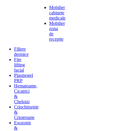
Mobilier
cabinete
medicale
Mobilier
zona
de
recepție
Fillere
dermice
Fire
lifting
facial
Plasmogel
PRP
Hematoame,
Cicatrici
&
Cheloizi
Criochirurgie
&
Crioterapie
Exozomi
&