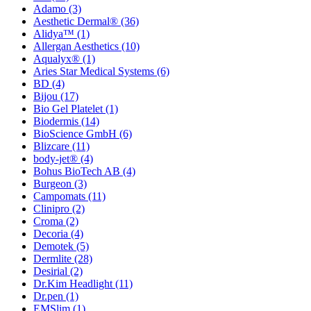
Adamo
(3)
Aesthetic Dermal®
(36)
Alidya™
(1)
Allergan Aesthetics
(10)
Aqualyx®
(1)
Aries Star Medical Systems
(6)
BD
(4)
Bijou
(17)
Bio Gel Platelet
(1)
Biodermis
(14)
BioScience GmbH
(6)
Blizcare
(11)
body-jet®
(4)
Bohus BioTech AB
(4)
Burgeon
(3)
Campomats
(11)
Clinipro
(2)
Croma
(2)
Decoria
(4)
Demotek
(5)
Dermlite
(28)
Desirial
(2)
Dr.Kim Headlight
(11)
Dr.pen
(1)
EMSlim
(1)