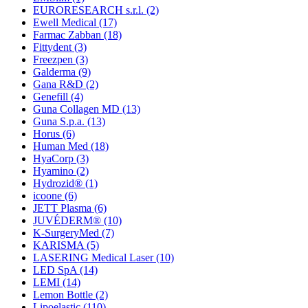
EURORESEARCH s.r.l.
(2)
Ewell Medical
(17)
Farmac Zabban
(18)
Fittydent
(3)
Freezpen
(3)
Galderma
(9)
Gana R&D
(2)
Genefill
(4)
Guna Collagen MD
(13)
Guna S.p.a.
(13)
Horus
(6)
Human Med
(18)
HyaCorp
(3)
Hyamino
(2)
Hydrozid®
(1)
icoone
(6)
JETT Plasma
(6)
JUVÉDERM®
(10)
K-SurgeryMed
(7)
KARISMA
(5)
LASERING Medical Laser
(10)
LED SpA
(14)
LEMI
(14)
Lemon Bottle
(2)
Lipoelastic
(110)