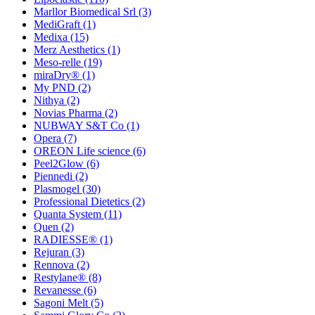
Marllor Biomedical Srl
(3)
MediGraft
(1)
Medixa
(15)
Merz Aesthetics
(1)
Meso-relle
(19)
miraDry®
(1)
My PND
(2)
Nithya
(2)
Novias Pharma
(2)
NUBWAY S&T Co
(1)
Opera
(7)
OREON Life science
(6)
Peel2Glow
(6)
Piennedi
(2)
Plasmogel
(30)
Professional Dietetics
(2)
Quanta System
(11)
Quen
(2)
RADIESSE®
(1)
Rejuran
(3)
Rennova
(2)
Restylane®
(8)
Revanesse
(6)
Sagoni Melt
(5)