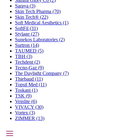
Sammi Glory Co
(2)
Saraya
(3)
Skin Tech Pharma
(70)
Skin Tech®
(22)
Soft Medical Aesthetics
(1)
SoftFil
(31)
Stylage
(27)
Sunekos Laboratories
(2)
Surtron
(14)
TAUMED
(5)
TBH
(3)
Techdent
(2)
Tecno-Gaz
(9)
The Daylight Company
(7)
Thiebaud
(11)
Topsil Med
(11)
Toskani
(1)
TSK
(9)
Veinlite
(6)
VIVACY
(30)
Vortex
(3)
ZIMMER
(13)