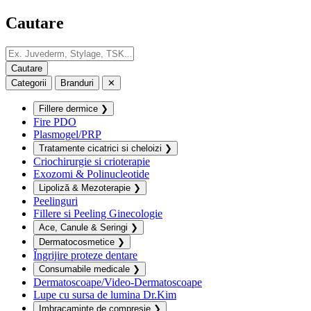
Cautare
Categorii
Branduri
✕
Fillere dermice
❯
Fire PDO
Plasmogel/PRP
Tratamente cicatrici si cheloizi
❯
Criochirurgie si crioterapie
Exozomi & Polinucleotide
Lipoliză & Mezoterapie
❯
Peelinguri
Fillere si Peeling Ginecologie
Ace, Canule & Seringi
❯
Dermatocosmetice
❯
Îngrijire proteze dentare
Consumabile medicale
❯
Dermatoscoape/Video-Dermatoscoape
Lupe cu sursa de lumina Dr.Kim
Imbracaminte de compresie
❯