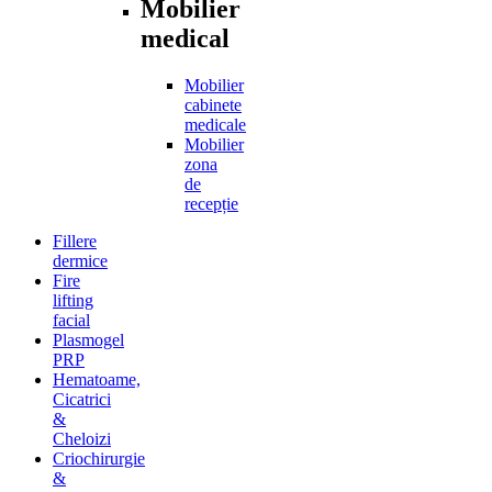
Mobilier
medical
Mobilier
cabinete
medicale
Mobilier
zona
de
recepție
Fillere
dermice
Fire
lifting
facial
Plasmogel
PRP
Hematoame,
Cicatrici
&
Cheloizi
Criochirurgie
&