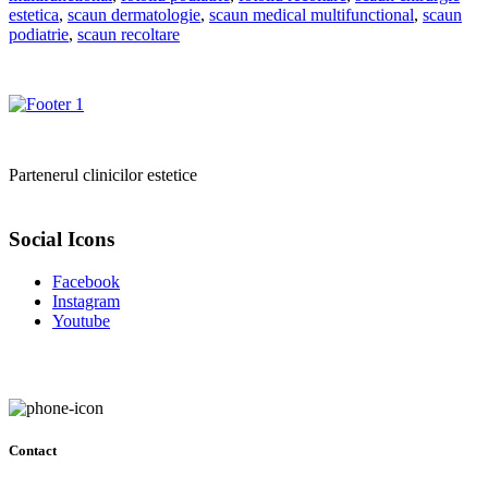
estetica
,
scaun dermatologie
,
scaun medical multifunctional
,
scaun
podiatrie
,
scaun recoltare
Partenerul clinicilor estetice
Social Icons
Facebook
Instagram
Youtube
Contact