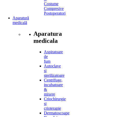
Costume
Compresive
Postoperatori
Aparatură
medicală
Aparatura
medicala
Aspiratoare
de
fum
Autoclave
si
sterilizatoare
Centrifuge,
incubatoare
&
mixere
Criochirurgie
si
crioterapie
Dermatoscoape