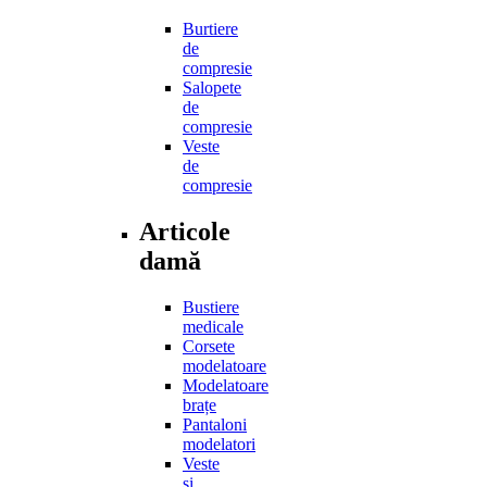
Burtiere
de
compresie
Salopete
de
compresie
Veste
de
compresie
Articole
damă
Bustiere
medicale
Corsete
modelatoare
Modelatoare
brațe
Pantaloni
modelatori
Veste
și