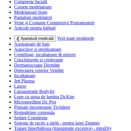
Compresie facială
Corsete modelatoare
Modelatoare brațe
Pantaloni modelatori
Veste și Costume Compresive Postoperatori
Articole pentru bărbați
Vezi toate produsele
❮ Aparatură medicală
Aspiratoare de fum
Autoclave si sterilizatoare
Centrifuge, incubatoare & mixere
Criochirurgie si crioterapie
Dermatoscoape Dermlite
Detectarea venelor Veinlite
Incaltatoare
Jett Plasma
Lasere
Lipoaspiratie BodyJet
Lupe cu sursa de lumina Dr.Kim
Microneedling Dr. Pen
Pistoale mezoterapie Techdent
Remodelare corporala
Sedare Constienta
Sisteme de racire a pielii - pentru laser Zimmer
Tratare hiperhidroza (transpiratie excesiva) - miraDry