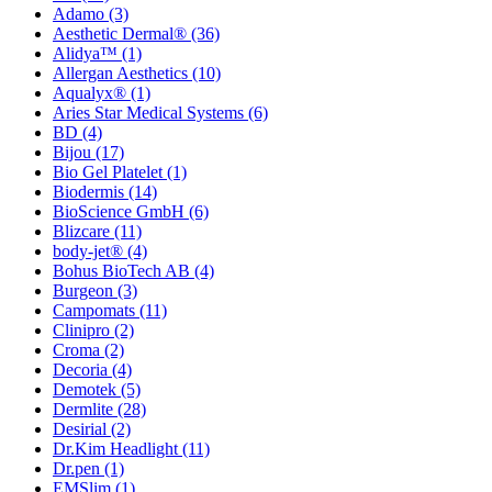
Adamo
(3)
Aesthetic Dermal®
(36)
Alidya™
(1)
Allergan Aesthetics
(10)
Aqualyx®
(1)
Aries Star Medical Systems
(6)
BD
(4)
Bijou
(17)
Bio Gel Platelet
(1)
Biodermis
(14)
BioScience GmbH
(6)
Blizcare
(11)
body-jet®
(4)
Bohus BioTech AB
(4)
Burgeon
(3)
Campomats
(11)
Clinipro
(2)
Croma
(2)
Decoria
(4)
Demotek
(5)
Dermlite
(28)
Desirial
(2)
Dr.Kim Headlight
(11)
Dr.pen
(1)
EMSlim
(1)