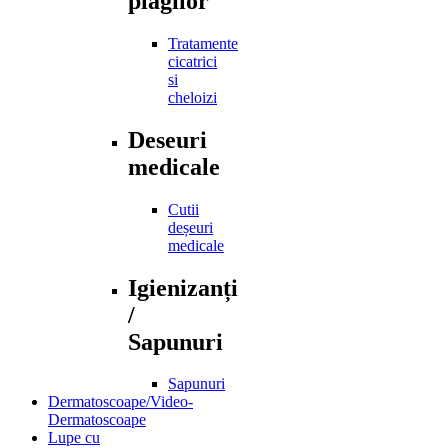
plagilor
Tratamente
cicatrici
si
cheloizi
Deseuri
medicale
Cutii
deșeuri
medicale
Igienizanți
/
Sapunuri
Sapunuri
Dermatoscoape/Video-
Dermatoscoape
Lupe cu