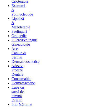
Crioterapie
Exozomi
&
Polinucleotide
Lipoliză
&
Mezoterapie
Peelinguri
Ortopedie
Fillere/Peelinguri
Ginecologie
Ace,
Canule &
Seringi
Dermatocosmetice
Adezivi
Proteze
Dentare
Consumabile
Dermatoscoape
Lupe cu
sursă de
lumină
DrKim
Imbrăcăminte