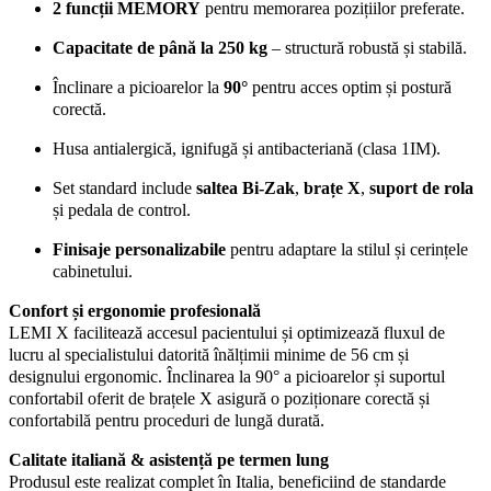
2 funcții MEMORY
pentru memorarea pozițiilor preferate.
Capacitate de până la 250 kg
– structură robustă și stabilă.
Înclinare a picioarelor la
90°
pentru acces optim și postură
corectă.
Husa antialergică, ignifugă și antibacteriană (clasa 1IM).
Set standard include
saltea Bi-Zak
,
brațe X
,
suport de rola
și pedala de control.
Finisaje personalizabile
pentru adaptare la stilul și cerințele
cabinetului.
Confort și ergonomie profesională
LEMI X facilitează accesul pacientului și optimizează fluxul de
lucru al specialistului datorită înălțimii minime de 56 cm și
designului ergonomic. Înclinarea la 90° a picioarelor și suportul
confortabil oferit de brațele X asigură o poziționare corectă și
confortabilă pentru proceduri de lungă durată.
Calitate italiană & asistență pe termen lung
Produsul este realizat complet în Italia, beneficiind de standarde