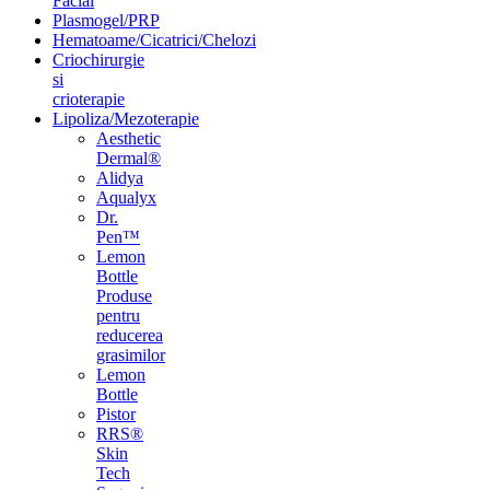
Facial
Plasmogel/PRP
Hematoame/Cicatrici/Chelozi
Criochirurgie
si
crioterapie
Lipoliza/Mezoterapie
Aesthetic
Dermal®
Alidya
Aqualyx
Dr.
Pen™
Lemon
Bottle
Produse
pentru
reducerea
grasimilor
Lemon
Bottle
Pistor
RRS®
Skin
Tech