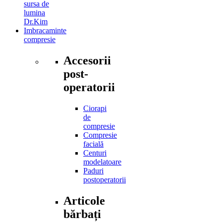
sursa de
lumina
Dr.Kim
Imbracaminte
compresie
Accesorii
post-
operatorii
Ciorapi
de
compresie
Compresie
facială
Centuri
modelatoare
Paduri
postoperatorii
Articole
bărbați