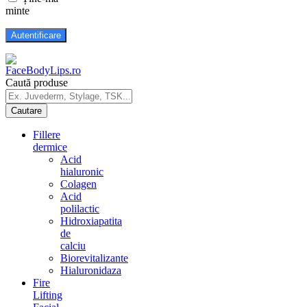
minte
Caută produse
Fillere
dermice
Acid
hialuronic
Colagen
Acid
polilactic
Hidroxiapatita
de
calciu
Biorevitalizante
Hialuronidaza
Fire
Lifting