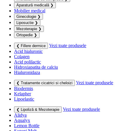
Aparatură medicală
❯
Mobilier medical
Ginecologie
❯
Liposuctie
❯
Mezoterapie
❯
Ortopedie
❯
Vezi toate produsele
❮ Fillere dermice
Acid hialuronic
Colagen
Acid polilactic
Hidroxiapatita de calciu
Hialuronidaza
Vezi toate produsele
❮ Tratamente cicatrici si cheloizi
Biodermis
Kelapher
Lipoelastic
Vezi toate produsele
❮ Lipoliză & Mezoterapie
Alidya
Aqualyx
Lemon Bottle
Sagoni Melt