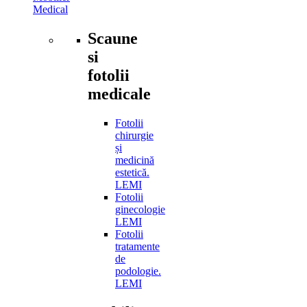
Medical
Scaune
si
fotolii
medicale
Fotolii
chirurgie
și
medicină
estetică.
LEMI
Fotolii
ginecologie
LEMI
Fotolii
tratamente
de
podologie.
LEMI