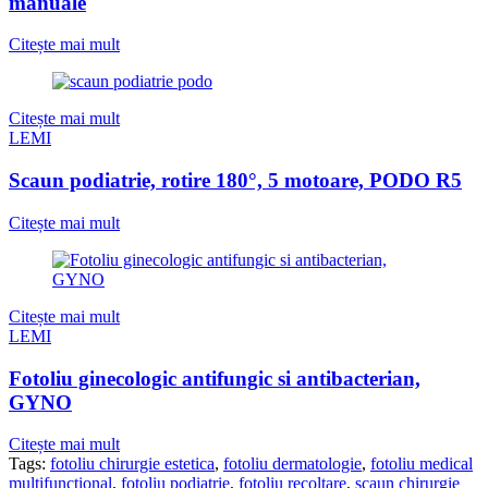
manuale
Citește mai mult
Citește mai mult
LEMI
Scaun podiatrie, rotire 180°, 5 motoare, PODO R5
Citește mai mult
Citește mai mult
LEMI
Fotoliu ginecologic antifungic si antibacterian,
GYNO
Citește mai mult
Tags:
fotoliu chirurgie estetica
,
fotoliu dermatologie
,
fotoliu medical
multifunctional
,
fotoliu podiatrie
,
fotoliu recoltare
,
scaun chirurgie