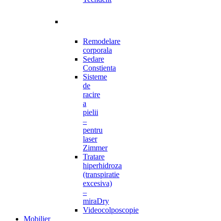
Remodelare
corporala
Sedare
Constienta
Sisteme
de
racire
a
pielii
–
pentru
laser
Zimmer
Tratare
hiperhidroza
(transpiratie
excesiva)
–
miraDry
Videocolposcopie
Mobilier