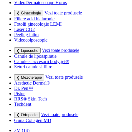
VideoDermatoscoape Horus
Vezi toate produsele
❮ Ginecologie
Fillere acid hialuronic
Fotolii ginecologie LEMI
Laser CO2
Peeling intim
Videocolposcopie
Vezi toate produsele
❮ Liposuctie
Canule de lipoaspiratie
Canule si accesorii body-jet®
Seturi canule si filtre
Vezi toate produsele
❮ Mezoterapie
Aesthetic Dermal®
Dr. Pen™
Pistor
RRS® Skin Tech
Techdent
Vezi toate produsele
❮ Ortopedie
Guna Collagen MD
3M
(14)