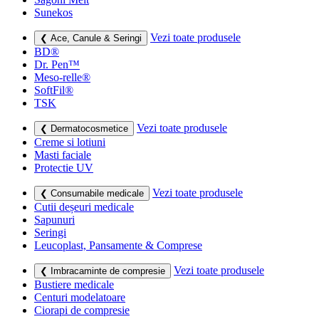
Sunekos
Vezi toate produsele
❮ Ace, Canule & Seringi
BD®
Dr. Pen™
Meso-relle®
SoftFil®
TSK
Vezi toate produsele
❮ Dermatocosmetice
Creme si lotiuni
Masti faciale
Protectie UV
Vezi toate produsele
❮ Consumabile medicale
Cutii deșeuri medicale
Sapunuri
Seringi
Leucoplast, Pansamente & Comprese
Vezi toate produsele
❮ Imbracaminte de compresie
Bustiere medicale
Centuri modelatoare
Ciorapi de compresie