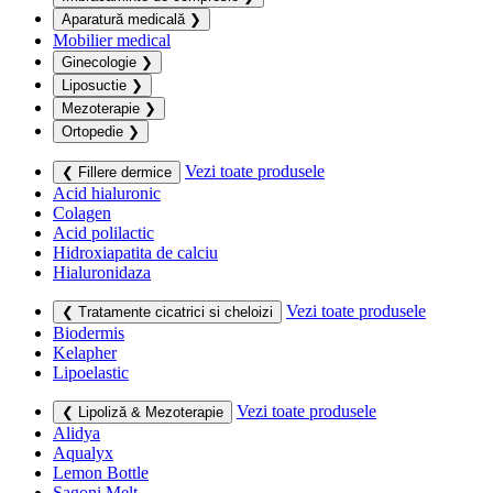
Aparatură medicală
❯
Mobilier medical
Ginecologie
❯
Liposuctie
❯
Mezoterapie
❯
Ortopedie
❯
Vezi toate produsele
❮ Fillere dermice
Acid hialuronic
Colagen
Acid polilactic
Hidroxiapatita de calciu
Hialuronidaza
Vezi toate produsele
❮ Tratamente cicatrici si cheloizi
Biodermis
Kelapher
Lipoelastic
Vezi toate produsele
❮ Lipoliză & Mezoterapie
Alidya
Aqualyx
Lemon Bottle
Sagoni Melt