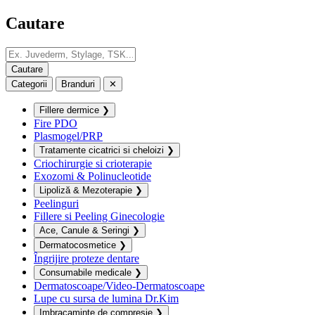
Cautare
Categorii
Branduri
✕
Fillere dermice
❯
Fire PDO
Plasmogel/PRP
Tratamente cicatrici si cheloizi
❯
Criochirurgie si crioterapie
Exozomi & Polinucleotide
Lipoliză & Mezoterapie
❯
Peelinguri
Fillere si Peeling Ginecologie
Ace, Canule & Seringi
❯
Dermatocosmetice
❯
Îngrijire proteze dentare
Consumabile medicale
❯
Dermatoscoape/Video-Dermatoscoape
Lupe cu sursa de lumina Dr.Kim
Imbracaminte de compresie
❯