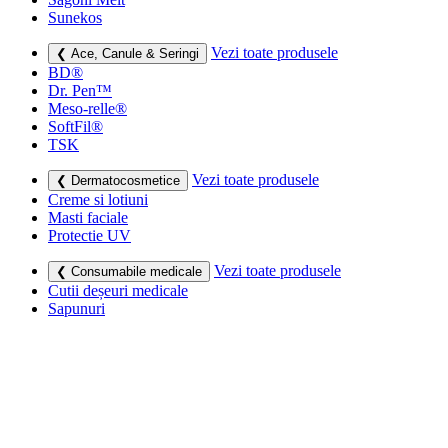
Sunekos
Vezi toate produsele
❮ Ace, Canule & Seringi
BD®
Dr. Pen™
Meso-relle®
SoftFil®
TSK
Vezi toate produsele
❮ Dermatocosmetice
Creme si lotiuni
Masti faciale
Protectie UV
Vezi toate produsele
❮ Consumabile medicale
Cutii deșeuri medicale
Sapunuri
Seringi
Leucoplast, Pansamente & Comprese
Vezi toate produsele
❮ Imbracaminte de compresie
Bustiere medicale
Centuri modelatoare
Ciorapi de compresie