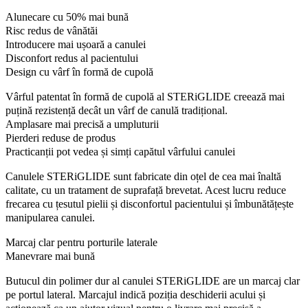
Alunecare cu 50% mai bună
Risc redus de vânătăi
Introducere mai ușoară a canulei
Disconfort redus al pacientului
Design cu vârf în formă de cupolă
Vârful patentat în formă de cupolă al STERiGLIDE creează mai
puțină rezistență decât un vârf de canulă tradițional.
Amplasare mai precisă a umpluturii
Pierderi reduse de produs
Practicanții pot vedea și simți capătul vârfului canulei
Canulele STERiGLIDE sunt fabricate din oțel de cea mai înaltă
calitate, cu un tratament de suprafață brevetat. Acest lucru reduce
frecarea cu țesutul pielii și disconfortul pacientului și îmbunătățește
manipularea canulei.
Marcaj clar pentru porturile laterale
Manevrare mai bună
Butucul din polimer dur al canulei STERiGLIDE are un marcaj clar
pe portul lateral. Marcajul indică poziția deschiderii acului și