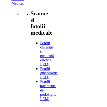
Medical
Scaune
si
fotolii
medicale
Fotolii
chirurgie
și
medicină
estetică.
LEMI
Fotolii
ginecologie
LEMI
Fotolii
tratamente
de
podologie.
LEMI