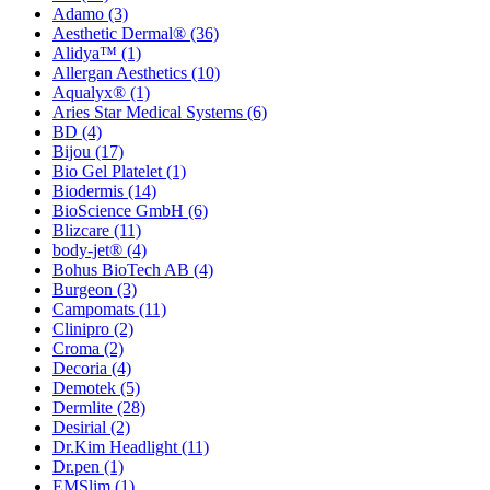
Adamo
(3)
Aesthetic Dermal®
(36)
Alidya™
(1)
Allergan Aesthetics
(10)
Aqualyx®
(1)
Aries Star Medical Systems
(6)
BD
(4)
Bijou
(17)
Bio Gel Platelet
(1)
Biodermis
(14)
BioScience GmbH
(6)
Blizcare
(11)
body-jet®
(4)
Bohus BioTech AB
(4)
Burgeon
(3)
Campomats
(11)
Clinipro
(2)
Croma
(2)
Decoria
(4)
Demotek
(5)
Dermlite
(28)
Desirial
(2)
Dr.Kim Headlight
(11)
Dr.pen
(1)
EMSlim
(1)