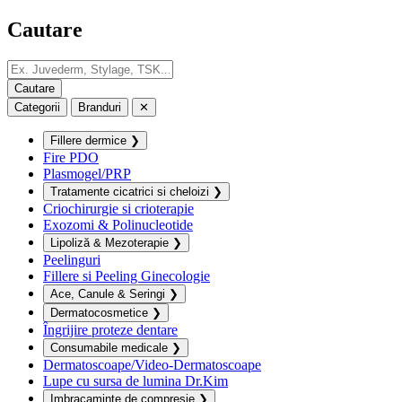
Cautare
Categorii
Branduri
✕
Fillere dermice
❯
Fire PDO
Plasmogel/PRP
Tratamente cicatrici si cheloizi
❯
Criochirurgie si crioterapie
Exozomi & Polinucleotide
Lipoliză & Mezoterapie
❯
Peelinguri
Fillere si Peeling Ginecologie
Ace, Canule & Seringi
❯
Dermatocosmetice
❯
Îngrijire proteze dentare
Consumabile medicale
❯
Dermatoscoape/Video-Dermatoscoape
Lupe cu sursa de lumina Dr.Kim
Imbracaminte de compresie
❯