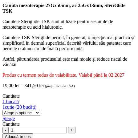
Canula mezoterapie 27Gx50mm, ac 25Gx13mm, SteriGlide
TSK
Canulele Steriglide TSK sunt utilizate pentru sesiunile de
mezoterapie cu acid hialuronic.
Canulele TSK Steriglide permit, în general, o injecție mai practică și
simplificată în dermul superficial datorită vârfului său patentat care
permite o alunecare de înaltă performanță.
Astfel, pătrunderea produsului este mai moale și reduce riscul de
vânătăi.
Produs cu termen redus de valabilitate. Valabil până la 02.2027
Interval
19,00
lei
–
341,50
lei
(prețul include TVA)
de
Cantitate
prețuri:
1 bucată
19,00 lei
1cutie (20 bucăți)
până
la
Șterge
341,50 lei
Cantitate
Canula
mezoterapie
Adaugă în coș