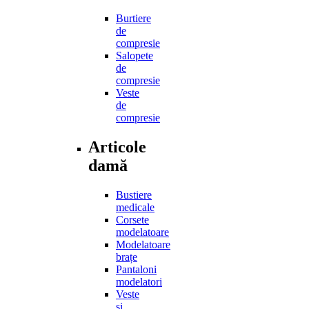
Burtiere
de
compresie
Salopete
de
compresie
Veste
de
compresie
Articole
damă
Bustiere
medicale
Corsete
modelatoare
Modelatoare
brațe
Pantaloni
modelatori
Veste
și