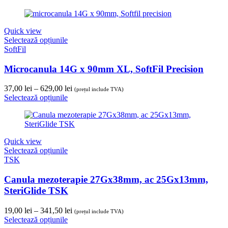
Quick view
Selectează opțiunile
SoftFil
Microcanula 14G x 90mm XL, SoftFil Precision
Interval
37,00
lei
–
629,00
lei
(prețul include TVA)
de
Selectează opțiunile
prețuri:
37,00 lei
până
la
Quick view
629,00 lei
Selectează opțiunile
TSK
Canula mezoterapie 27Gx38mm, ac 25Gx13mm,
SteriGlide TSK
Interval
19,00
lei
–
341,50
lei
(prețul include TVA)
de
Selectează opțiunile