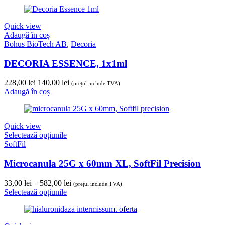
prețuri:
19,00 lei
până
Quick view
la
Adaugă în coș
341,50 lei
Bohus BioTech AB
,
Decoria
DECORIA ESSENCE, 1x1ml
Prețul
Prețul
228,00
lei
140,00
lei
(prețul include TVA)
inițial
curent
Adaugă în coș
a
este:
fost:
140,00 lei.
228,00 lei.
Quick view
Selectează opțiunile
SoftFil
Microcanula 25G x 60mm XL, SoftFil Precision
Interval
33,00
lei
–
582,00
lei
(prețul include TVA)
de
Selectează opțiunile
prețuri:
33,00 lei
până