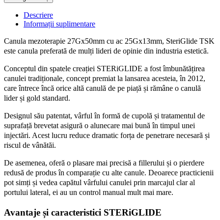
27Gx50mm,
ac
Descriere
25Gx13mm,
Informații suplimentare
SteriGlide
TSK
Canula mezoterapie 27Gx50mm cu ac 25Gx13mm, SteriGlide TSK
quantity
este canula preferată de mulți lideri de opinie din industria estetică.
Conceptul din spatele creației STERiGLIDE a fost îmbunătățirea
canulei tradiționale, concept premiat la lansarea acesteia, în 2012,
care întrece încă orice altă canulă de pe piață și rămâne o canulă
lider și gold standard.
Designul său patentat, vârful în formă de cupolă și tratamentul de
suprafață brevetat asigură o alunecare mai bună în timpul unei
injectări. Acest lucru reduce dramatic forța de penetrare necesară și
riscul de vânătăi.
De asemenea, oferă o plasare mai precisă a fillerului și o pierdere
redusă de produs în comparație cu alte canule. Deoarece practicienii
pot simți și vedea capătul vârfului canulei prin marcajul clar al
portului lateral, ei au un control manual mult mai mare.
Avantaje și caracteristici STERiGLIDE