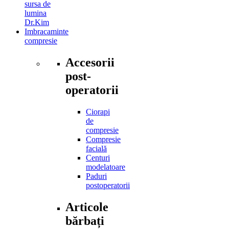
sursa de
lumina
Dr.Kim
Imbracaminte
compresie
Accesorii
post-
operatorii
Ciorapi
de
compresie
Compresie
facială
Centuri
modelatoare
Paduri
postoperatorii
Articole
bărbați