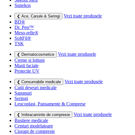
Sunekos
Vezi toate produsele
❮ Ace, Canule & Seringi
BD®
Dr. Pen™
Meso-relle®
SoftFil®
TSK
Vezi toate produsele
❮ Dermatocosmetice
Creme si lotiuni
Masti faciale
Protectie UV
Vezi toate produsele
❮ Consumabile medicale
Cutii deșeuri medicale
Sapunuri
Seringi
Leucoplast, Pansamente & Comprese
Vezi toate produsele
❮ Imbracaminte de compresie
Bustiere medicale
Centuri modelatoare
Ciorapi de compresie