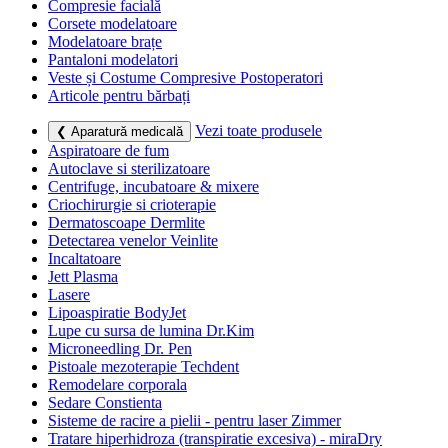
Compresie facială
Corsete modelatoare
Modelatoare brațe
Pantaloni modelatori
Veste și Costume Compresive Postoperatori
Articole pentru bărbați
Vezi toate produsele
❮ Aparatură medicală
Aspiratoare de fum
Autoclave si sterilizatoare
Centrifuge, incubatoare & mixere
Criochirurgie si crioterapie
Dermatoscoape Dermlite
Detectarea venelor Veinlite
Incaltatoare
Jett Plasma
Lasere
Lipoaspiratie BodyJet
Lupe cu sursa de lumina Dr.Kim
Microneedling Dr. Pen
Pistoale mezoterapie Techdent
Remodelare corporala
Sedare Constienta
Sisteme de racire a pielii - pentru laser Zimmer
Tratare hiperhidroza (transpiratie excesiva) - miraDry