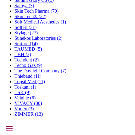
Sammi Glory Co
(2)
Saraya
(3)
Skin Tech Pharma
(70)
Skin Tech®
(22)
Soft Medical Aesthetics
(1)
SoftFil
(31)
Stylage
(27)
Sunekos Laboratories
(2)
Surtron
(14)
TAUMED
(5)
TBH
(3)
Techdent
(2)
Tecno-Gaz
(9)
The Daylight Company
(7)
Thiebaud
(11)
Topsil Med
(11)
Toskani
(1)
TSK
(9)
Veinlite
(6)
VIVACY
(30)
Vortex
(3)
ZIMMER
(13)