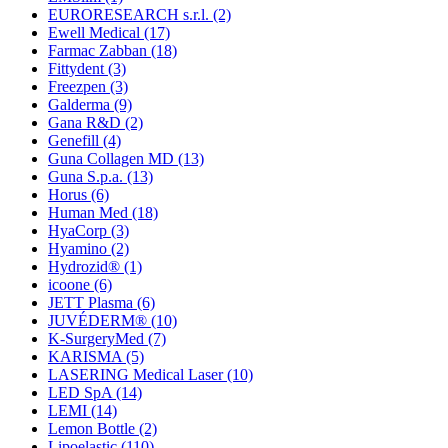
EURORESEARCH s.r.l.
(2)
Ewell Medical
(17)
Farmac Zabban
(18)
Fittydent
(3)
Freezpen
(3)
Galderma
(9)
Gana R&D
(2)
Genefill
(4)
Guna Collagen MD
(13)
Guna S.p.a.
(13)
Horus
(6)
Human Med
(18)
HyaCorp
(3)
Hyamino
(2)
Hydrozid®
(1)
icoone
(6)
JETT Plasma
(6)
JUVÉDERM®
(10)
K-SurgeryMed
(7)
KARISMA
(5)
LASERING Medical Laser
(10)
LED SpA
(14)
LEMI
(14)
Lemon Bottle
(2)
Lipoelastic
(110)