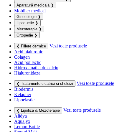
Aparatură medicală
❯
Mobilier medical
Ginecologie
❯
Liposuctie
❯
Mezoterapie
❯
Ortopedie
❯
Vezi toate produsele
❮ Fillere dermice
Acid hialuronic
Colagen
Acid polilactic
Hidroxiapatita de calciu
Hialuronidaza
Vezi toate produsele
❮ Tratamente cicatrici si cheloizi
Biodermis
Kelapher
Lipoelastic
Vezi toate produsele
❮ Lipoliză & Mezoterapie
Alidya
Aqualyx
Lemon Bottle
Sagoni Melt