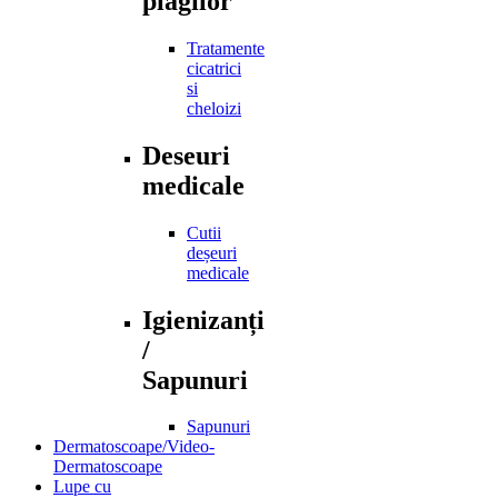
plagilor
Tratamente
cicatrici
si
cheloizi
Deseuri
medicale
Cutii
deșeuri
medicale
Igienizanți
/
Sapunuri
Sapunuri
Dermatoscoape/Video-
Dermatoscoape
Lupe cu