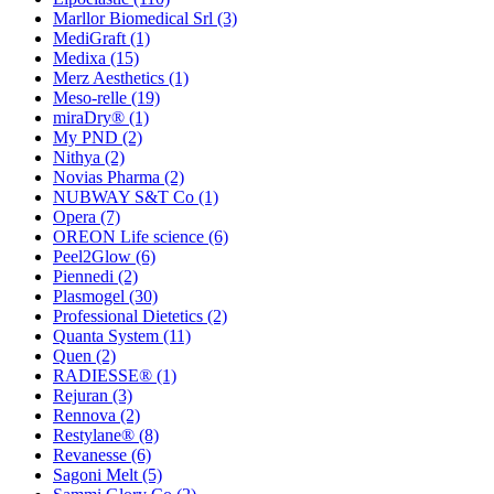
Marllor Biomedical Srl
(3)
MediGraft
(1)
Medixa
(15)
Merz Aesthetics
(1)
Meso-relle
(19)
miraDry®
(1)
My PND
(2)
Nithya
(2)
Novias Pharma
(2)
NUBWAY S&T Co
(1)
Opera
(7)
OREON Life science
(6)
Peel2Glow
(6)
Piennedi
(2)
Plasmogel
(30)
Professional Dietetics
(2)
Quanta System
(11)
Quen
(2)
RADIESSE®
(1)
Rejuran
(3)
Rennova
(2)
Restylane®
(8)
Revanesse
(6)
Sagoni Melt
(5)