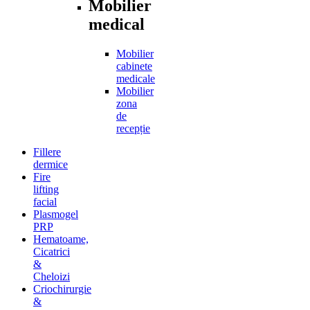
Mobilier
medical
Mobilier
cabinete
medicale
Mobilier
zona
de
recepție
Fillere
dermice
Fire
lifting
facial
Plasmogel
PRP
Hematoame,
Cicatrici
&
Cheloizi
Criochirurgie
&