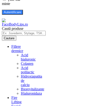
minte
Caută produse
Fillere
dermice
Acid
hialuronic
Colagen
Acid
polilactic
Hidroxiapatita
de
calciu
Biorevitalizante
Hialuronidaza
Fire
Lifting