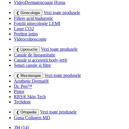
VideoDermatoscoape Horus
Vezi toate produsele
❮ Ginecologie
Fillere acid hialuronic
Fotolii ginecologie LEMI
Laser CO2
Peeling intim
Videocolposcopie
Vezi toate produsele
❮ Liposuctie
Canule de lipoaspiratie
Canule si accesorii body-jet®
Seturi canule si filtre
Vezi toate produsele
❮ Mezoterapie
Aesthetic Dermal®
Dr. Pen™
Pistor
RRS® Skin Tech
Techdent
Vezi toate produsele
❮ Ortopedie
Guna Collagen MD
3M
(14)