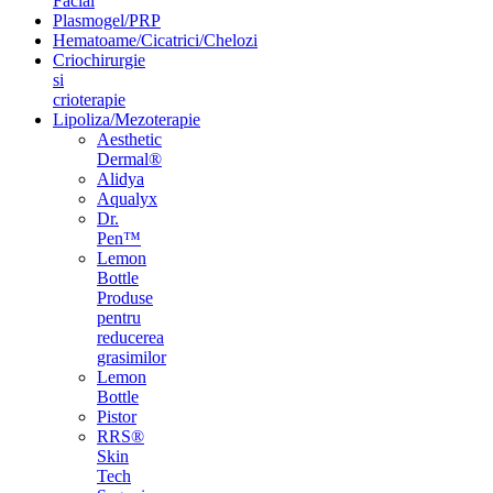
Facial
Plasmogel/PRP
Hematoame/Cicatrici/Chelozi
Criochirurgie
si
crioterapie
Lipoliza/Mezoterapie
Aesthetic
Dermal®
Alidya
Aqualyx
Dr.
Pen™
Lemon
Bottle
Produse
pentru
reducerea
grasimilor
Lemon
Bottle
Pistor
RRS®
Skin
Tech