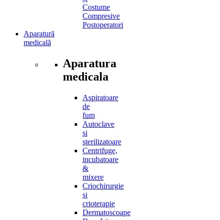
Costume
Compresive
Postoperatori
Aparatură
medicală
Aparatura
medicala
Aspiratoare
de
fum
Autoclave
si
sterilizatoare
Centrifuge,
incubatoare
&
mixere
Criochirurgie
si
crioterapie
Dermatoscoape