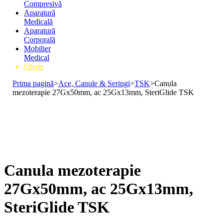
Compresivă
Aparatură
Medicală
Aparatură
Corporală
Mobilier
Medical
Oferte
Prima pagină
>
Ace, Canule & Seringi
>
TSK
>
Canula
mezoterapie 27Gx50mm, ac 25Gx13mm, SteriGlide TSK
Canula mezoterapie
27Gx50mm, ac 25Gx13mm,
SteriGlide TSK