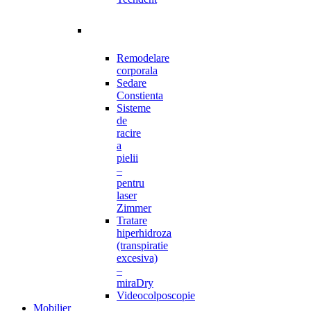
Remodelare
corporala
Sedare
Constienta
Sisteme
de
racire
a
pielii
–
pentru
laser
Zimmer
Tratare
hiperhidroza
(transpiratie
excesiva)
–
miraDry
Videocolposcopie
Mobilier