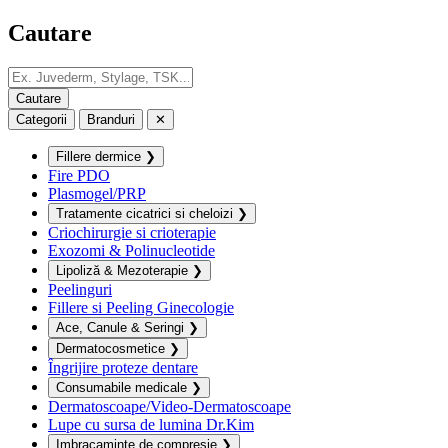
Cautare
Categorii
Branduri
✕
Fillere dermice
❯
Fire PDO
Plasmogel/PRP
Tratamente cicatrici si cheloizi
❯
Criochirurgie si crioterapie
Exozomi & Polinucleotide
Lipoliză & Mezoterapie
❯
Peelinguri
Fillere si Peeling Ginecologie
Ace, Canule & Seringi
❯
Dermatocosmetice
❯
Îngrijire proteze dentare
Consumabile medicale
❯
Dermatoscoape/Video-Dermatoscoape
Lupe cu sursa de lumina Dr.Kim
Imbracaminte de compresie
❯