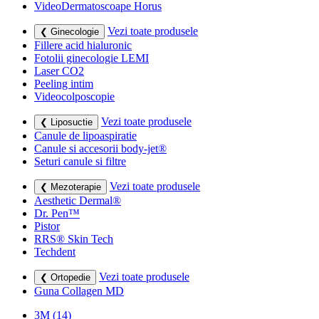
VideoDermatoscoape Horus
Vezi toate produsele
❮ Ginecologie
Fillere acid hialuronic
Fotolii ginecologie LEMI
Laser CO2
Peeling intim
Videocolposcopie
Vezi toate produsele
❮ Liposuctie
Canule de lipoaspiratie
Canule si accesorii body-jet®
Seturi canule si filtre
Vezi toate produsele
❮ Mezoterapie
Aesthetic Dermal®
Dr. Pen™
Pistor
RRS® Skin Tech
Techdent
Vezi toate produsele
❮ Ortopedie
Guna Collagen MD
3M
(14)