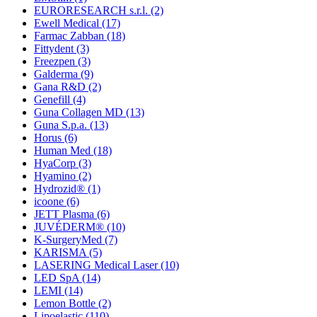
EURORESEARCH s.r.l.
(2)
Ewell Medical
(17)
Farmac Zabban
(18)
Fittydent
(3)
Freezpen
(3)
Galderma
(9)
Gana R&D
(2)
Genefill
(4)
Guna Collagen MD
(13)
Guna S.p.a.
(13)
Horus
(6)
Human Med
(18)
HyaCorp
(3)
Hyamino
(2)
Hydrozid®
(1)
icoone
(6)
JETT Plasma
(6)
JUVÉDERM®
(10)
K-SurgeryMed
(7)
KARISMA
(5)
LASERING Medical Laser
(10)
LED SpA
(14)
LEMI
(14)
Lemon Bottle
(2)
Lipoelastic
(110)