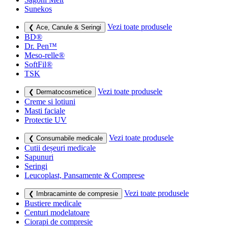
Sunekos
Vezi toate produsele
❮ Ace, Canule & Seringi
BD®
Dr. Pen™
Meso-relle®
SoftFil®
TSK
Vezi toate produsele
❮ Dermatocosmetice
Creme si lotiuni
Masti faciale
Protectie UV
Vezi toate produsele
❮ Consumabile medicale
Cutii deșeuri medicale
Sapunuri
Seringi
Leucoplast, Pansamente & Comprese
Vezi toate produsele
❮ Imbracaminte de compresie
Bustiere medicale
Centuri modelatoare
Ciorapi de compresie