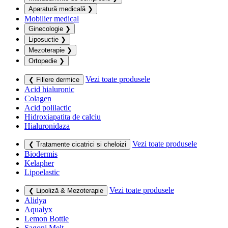
Aparatură medicală
❯
Mobilier medical
Ginecologie
❯
Liposuctie
❯
Mezoterapie
❯
Ortopedie
❯
Vezi toate produsele
❮ Fillere dermice
Acid hialuronic
Colagen
Acid polilactic
Hidroxiapatita de calciu
Hialuronidaza
Vezi toate produsele
❮ Tratamente cicatrici si cheloizi
Biodermis
Kelapher
Lipoelastic
Vezi toate produsele
❮ Lipoliză & Mezoterapie
Alidya
Aqualyx
Lemon Bottle
Sagoni Melt