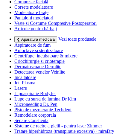
Compresie facială
Corsete modelatoare
Modelatoare brațe
Pantaloni modelatori
Veste și Costume Compresive Postoperatori
Articole pentru bărbați
Vezi toate produsele
❮ Aparatură medicală
Aspiratoare de fum
Autoclave si sterilizatoare
Centrifuge, incubatoare & mixere
Criochirurgie si crioterapie
Dermatoscoape Dermlite
Detectarea venelor Veinlite
Incaltatoare
Jett Plasma
Lasere
Lipoaspiratie BodyJet
Lupe cu sursa de lumina Dr.Kim
Microneedling Dr. Pen
Pistoale mezoterapie Techdent
Remodelare corporala
Sedare Constienta
Sisteme de racire a pielii - pentru laser Zimmer
Tratare hiperhidroza (transpiratie excesiva) - miraDry