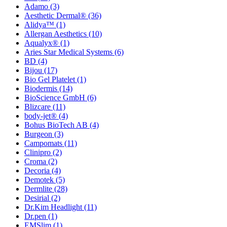
Adamo
(3)
Aesthetic Dermal®
(36)
Alidya™
(1)
Allergan Aesthetics
(10)
Aqualyx®
(1)
Aries Star Medical Systems
(6)
BD
(4)
Bijou
(17)
Bio Gel Platelet
(1)
Biodermis
(14)
BioScience GmbH
(6)
Blizcare
(11)
body-jet®
(4)
Bohus BioTech AB
(4)
Burgeon
(3)
Campomats
(11)
Clinipro
(2)
Croma
(2)
Decoria
(4)
Demotek
(5)
Dermlite
(28)
Desirial
(2)
Dr.Kim Headlight
(11)
Dr.pen
(1)
EMSlim
(1)