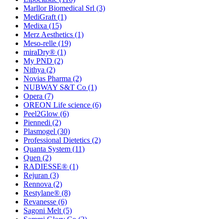
Marllor Biomedical Srl
(3)
MediGraft
(1)
Medixa
(15)
Merz Aesthetics
(1)
Meso-relle
(19)
miraDry®
(1)
My PND
(2)
Nithya
(2)
Novias Pharma
(2)
NUBWAY S&T Co
(1)
Opera
(7)
OREON Life science
(6)
Peel2Glow
(6)
Piennedi
(2)
Plasmogel
(30)
Professional Dietetics
(2)
Quanta System
(11)
Quen
(2)
RADIESSE®
(1)
Rejuran
(3)
Rennova
(2)
Restylane®
(8)
Revanesse
(6)
Sagoni Melt
(5)