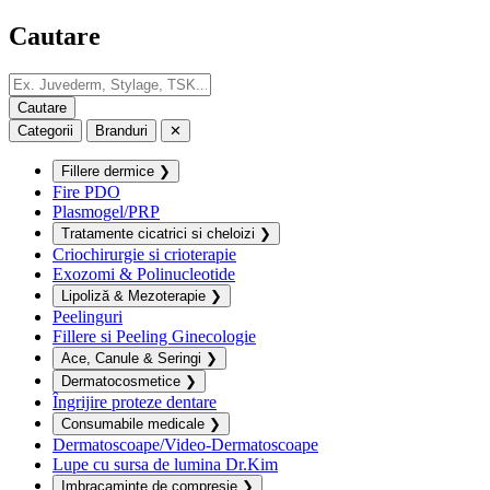
Cautare
Categorii
Branduri
✕
Fillere dermice
❯
Fire PDO
Plasmogel/PRP
Tratamente cicatrici si cheloizi
❯
Criochirurgie si crioterapie
Exozomi & Polinucleotide
Lipoliză & Mezoterapie
❯
Peelinguri
Fillere si Peeling Ginecologie
Ace, Canule & Seringi
❯
Dermatocosmetice
❯
Îngrijire proteze dentare
Consumabile medicale
❯
Dermatoscoape/Video-Dermatoscoape
Lupe cu sursa de lumina Dr.Kim
Imbracaminte de compresie
❯