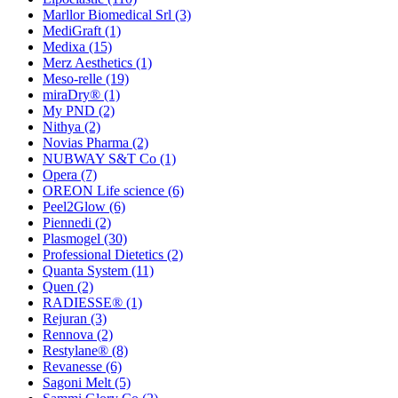
Marllor Biomedical Srl
(3)
MediGraft
(1)
Medixa
(15)
Merz Aesthetics
(1)
Meso-relle
(19)
miraDry®
(1)
My PND
(2)
Nithya
(2)
Novias Pharma
(2)
NUBWAY S&T Co
(1)
Opera
(7)
OREON Life science
(6)
Peel2Glow
(6)
Piennedi
(2)
Plasmogel
(30)
Professional Dietetics
(2)
Quanta System
(11)
Quen
(2)
RADIESSE®
(1)
Rejuran
(3)
Rennova
(2)
Restylane®
(8)
Revanesse
(6)
Sagoni Melt
(5)