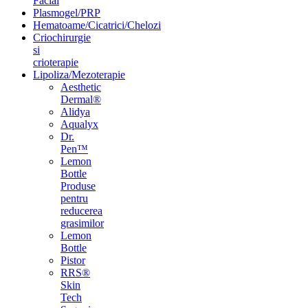
Facial
Plasmogel/PRP
Hematoame/Cicatrici/Chelozi
Criochirurgie
si
crioterapie
Lipoliza/Mezoterapie
Aesthetic
Dermal®
Alidya
Aqualyx
Dr.
Pen™
Lemon
Bottle
Produse
pentru
reducerea
grasimilor
Lemon
Bottle
Pistor
RRS®
Skin
Tech