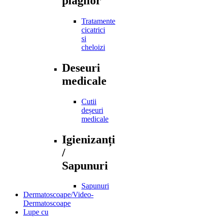
plagilor
Tratamente
cicatrici
si
cheloizi
Deseuri
medicale
Cutii
deșeuri
medicale
Igienizanți
/
Sapunuri
Sapunuri
Dermatoscoape/Video-
Dermatoscoape
Lupe cu