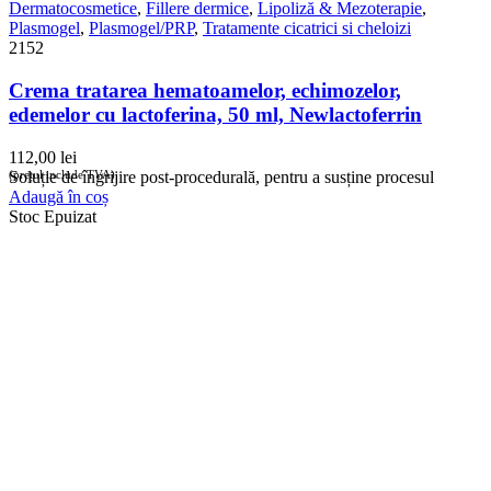
Dermatocosmetice
,
Fillere dermice
,
Lipoliză & Mezoterapie
,
Plasmogel
,
Plasmogel/PRP
,
Tratamente cicatrici si cheloizi
2152
Crema tratarea hematoamelor, echimozelor,
edemelor cu lactoferina, 50 ml, Newlactoferrin
112,00
lei
(prețul include TVA)
Soluție de îngrijire post-procedurală, pentru a susține procesul
Adaugă în coș
Stoc Epuizat