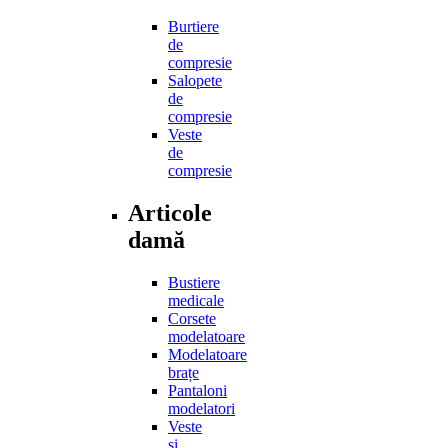
Burtiere
de
compresie
Salopete
de
compresie
Veste
de
compresie
Articole
damă
Bustiere
medicale
Corsete
modelatoare
Modelatoare
brațe
Pantaloni
modelatori
Veste
și