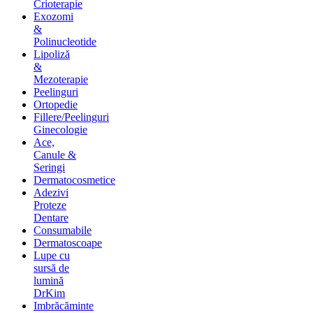
Crioterapie
Exozomi
&
Polinucleotide
Lipoliză
&
Mezoterapie
Peelinguri
Ortopedie
Fillere/Peelinguri
Ginecologie
Ace,
Canule &
Seringi
Dermatocosmetice
Adezivi
Proteze
Dentare
Consumabile
Dermatoscoape
Lupe cu
sursă de
lumină
DrKim
Imbrăcăminte