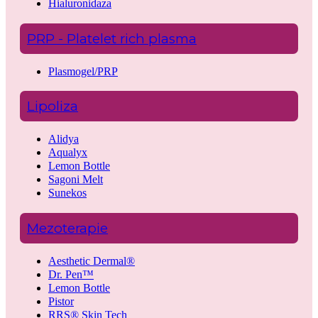
Hialuronidaza
PRP - Platelet rich plasma
Plasmogel/PRP
Lipoliza
Alidya
Aqualyx
Lemon Bottle
Sagoni Melt
Sunekos
Mezoterapie
Aesthetic Dermal®
Dr. Pen™
Lemon Bottle
Pistor
RRS® Skin Tech