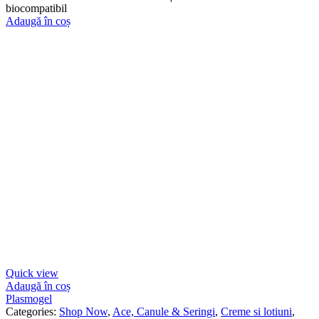
biocompatibil
Adaugă în coș
Quick view
Adaugă în coș
Plasmogel
Categories:
Shop Now
,
Ace, Canule & Seringi
,
Creme si lotiuni
,