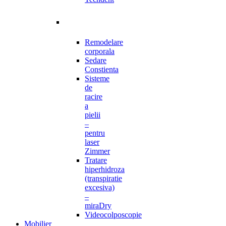
Remodelare
corporala
Sedare
Constienta
Sisteme
de
racire
a
pielii
–
pentru
laser
Zimmer
Tratare
hiperhidroza
(transpiratie
excesiva)
–
miraDry
Videocolposcopie
Mobilier