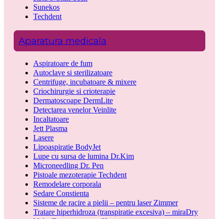
Sunekos
Techdent
Aparatura medicala
Aspiratoare de fum
Autoclave si sterilizatoare
Centrifuge, incubatoare & mixere
Criochirurgie si crioterapie
Dermatoscoape DermLite
Detectarea venelor Veinlite
Incaltatoare
Jett Plasma
Lasere
Lipoaspiratie BodyJet
Lupe cu sursa de lumina Dr.Kim
Microneedling Dr. Pen
Pistoale mezoterapie Techdent
Remodelare corporala
Sedare Constienta
Sisteme de racire a pielii – pentru laser Zimmer
Tratare hiperhidroza (transpiratie excesiva) – miraDry