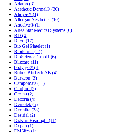
Adamo
(3)
Aesthetic Dermal®
(36)
Alidya™
(1)
Allergan Aesthetics
(10)
Aqualyx®
(1)
Aries Star Medical Systems
(6)
BD
(4)
Bijou
(17)
Bio Gel Platelet
(1)
Biodermis
(14)
BioScience GmbH
(6)
Blizcare
(11)
body-jet®
(4)
Bohus BioTech AB
(4)
Burgeon
(3)
Campomats
(11)
Clinipro
(2)
Croma
(2)
Decoria
(4)
Demotek
(5)
Dermlite
(28)
Desirial
(2)
Dr.Kim Headlight
(11)
Dr.pen
(1)
EMSlim
(1)