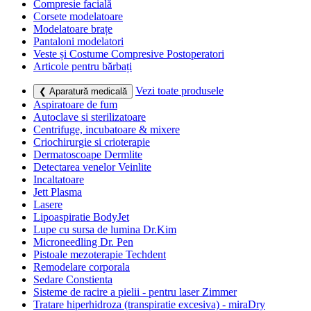
Compresie facială
Corsete modelatoare
Modelatoare brațe
Pantaloni modelatori
Veste și Costume Compresive Postoperatori
Articole pentru bărbați
Vezi toate produsele
❮ Aparatură medicală
Aspiratoare de fum
Autoclave si sterilizatoare
Centrifuge, incubatoare & mixere
Criochirurgie si crioterapie
Dermatoscoape Dermlite
Detectarea venelor Veinlite
Incaltatoare
Jett Plasma
Lasere
Lipoaspiratie BodyJet
Lupe cu sursa de lumina Dr.Kim
Microneedling Dr. Pen
Pistoale mezoterapie Techdent
Remodelare corporala
Sedare Constienta
Sisteme de racire a pielii - pentru laser Zimmer
Tratare hiperhidroza (transpiratie excesiva) - miraDry