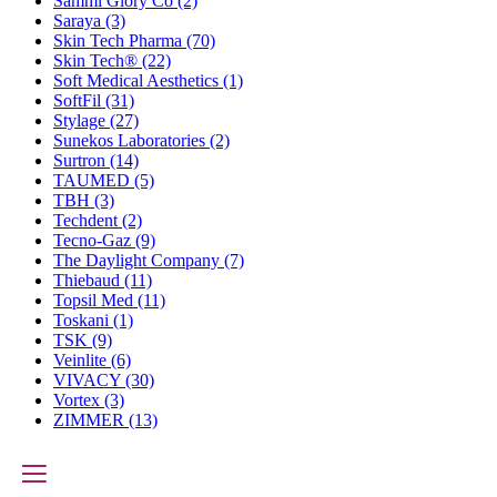
Sammi Glory Co
(2)
Saraya
(3)
Skin Tech Pharma
(70)
Skin Tech®
(22)
Soft Medical Aesthetics
(1)
SoftFil
(31)
Stylage
(27)
Sunekos Laboratories
(2)
Surtron
(14)
TAUMED
(5)
TBH
(3)
Techdent
(2)
Tecno-Gaz
(9)
The Daylight Company
(7)
Thiebaud
(11)
Topsil Med
(11)
Toskani
(1)
TSK
(9)
Veinlite
(6)
VIVACY
(30)
Vortex
(3)
ZIMMER
(13)