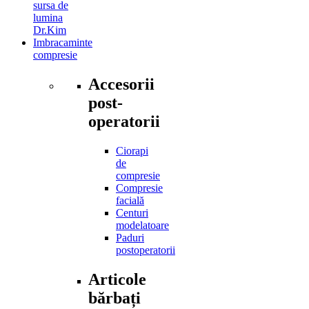
sursa de
lumina
Dr.Kim
Imbracaminte
compresie
Accesorii
post-
operatorii
Ciorapi
de
compresie
Compresie
facială
Centuri
modelatoare
Paduri
postoperatorii
Articole
bărbați