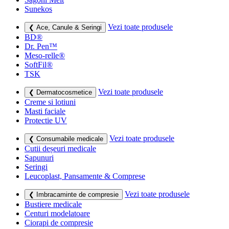
Sunekos
Vezi toate produsele
❮ Ace, Canule & Seringi
BD®
Dr. Pen™
Meso-relle®
SoftFil®
TSK
Vezi toate produsele
❮ Dermatocosmetice
Creme si lotiuni
Masti faciale
Protectie UV
Vezi toate produsele
❮ Consumabile medicale
Cutii deșeuri medicale
Sapunuri
Seringi
Leucoplast, Pansamente & Comprese
Vezi toate produsele
❮ Imbracaminte de compresie
Bustiere medicale
Centuri modelatoare
Ciorapi de compresie