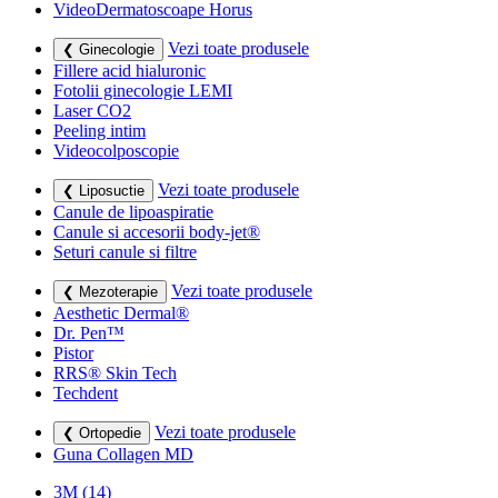
VideoDermatoscoape Horus
Vezi toate produsele
❮ Ginecologie
Fillere acid hialuronic
Fotolii ginecologie LEMI
Laser CO2
Peeling intim
Videocolposcopie
Vezi toate produsele
❮ Liposuctie
Canule de lipoaspiratie
Canule si accesorii body-jet®
Seturi canule si filtre
Vezi toate produsele
❮ Mezoterapie
Aesthetic Dermal®
Dr. Pen™
Pistor
RRS® Skin Tech
Techdent
Vezi toate produsele
❮ Ortopedie
Guna Collagen MD
3M
(14)