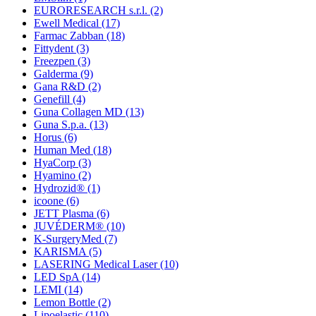
EURORESEARCH s.r.l.
(2)
Ewell Medical
(17)
Farmac Zabban
(18)
Fittydent
(3)
Freezpen
(3)
Galderma
(9)
Gana R&D
(2)
Genefill
(4)
Guna Collagen MD
(13)
Guna S.p.a.
(13)
Horus
(6)
Human Med
(18)
HyaCorp
(3)
Hyamino
(2)
Hydrozid®
(1)
icoone
(6)
JETT Plasma
(6)
JUVÉDERM®
(10)
K-SurgeryMed
(7)
KARISMA
(5)
LASERING Medical Laser
(10)
LED SpA
(14)
LEMI
(14)
Lemon Bottle
(2)
Lipoelastic
(110)