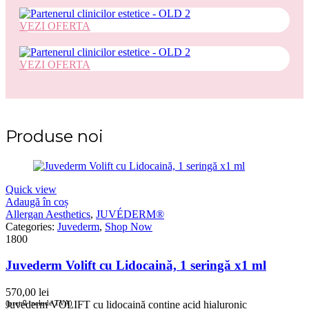
VEZI OFERTA
VEZI OFERTA
Produse noi
Quick view
Adaugă în coș
Allergan Aesthetics
,
JUVÉDERM®
Categories:
Juvederm
,
Shop Now
1800
Juvederm Volift cu Lidocaină, 1 seringă x1 ml
570,00
lei
(prețul include TVA)
Juvéderm VOLIFT cu lidocaină conține acid hialuronic