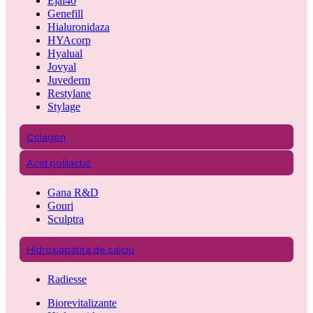
Ejal40
Genefill
Hialuronidaza
HYAcorp
Hyalual
Jovyal
Juvederm
Restylane
Stylage
Colagen
Acid polilactic
Gana R&D
Gouri
Sculptra
Hidroxiapatita de calciu
Radiesse
Biorevitalizante