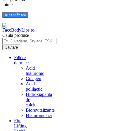
minte
Caută produse
Fillere
dermice
Acid
hialuronic
Colagen
Acid
polilactic
Hidroxiapatita
de
calciu
Biorevitalizante
Hialuronidaza
Fire
Lifting