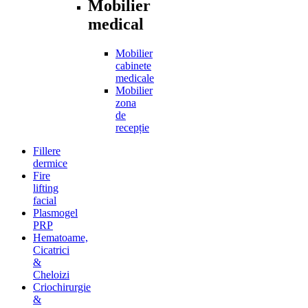
Mobilier
medical
Mobilier
cabinete
medicale
Mobilier
zona
de
recepție
Fillere
dermice
Fire
lifting
facial
Plasmogel
PRP
Hematoame,
Cicatrici
&
Cheloizi
Criochirurgie
&