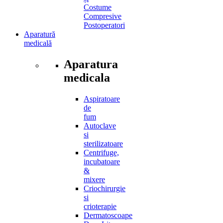
Costume
Compresive
Postoperatori
Aparatură
medicală
Aparatura
medicala
Aspiratoare
de
fum
Autoclave
si
sterilizatoare
Centrifuge,
incubatoare
&
mixere
Criochirurgie
si
crioterapie
Dermatoscoape