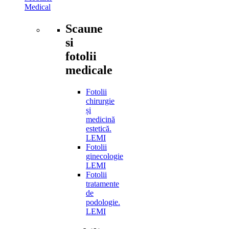
Medical
Scaune
si
fotolii
medicale
Fotolii
chirurgie
și
medicină
estetică.
LEMI
Fotolii
ginecologie
LEMI
Fotolii
tratamente
de
podologie.
LEMI