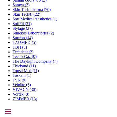
Sammi Glory Co
(2)
Saraya
(3)
Skin Tech Pharma
(70)
Skin Tech®
(22)
Soft Medical Aesthetics
(1)
SoftFil
(31)
Stylage
(27)
Sunekos Laboratories
(2)
Surtron
(14)
TAUMED
(5)
TBH
(3)
Techdent
(2)
Tecno-Gaz
(9)
The Daylight Company
(7)
Thiebaud
(11)
Topsil Med
(11)
Toskani
(1)
TSK
(9)
Veinlite
(6)
VIVACY
(30)
Vortex
(3)
ZIMMER
(13)