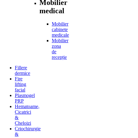
Mobilier
medical
Mobilier
cabinete
medicale
Mobilier
zona
de
recepție
Fillere
dermice
Fire
lifting
facial
Plasmogel
PRP
Hematoame,
Cicatrici
&
Cheloizi
Criochirurgie
&