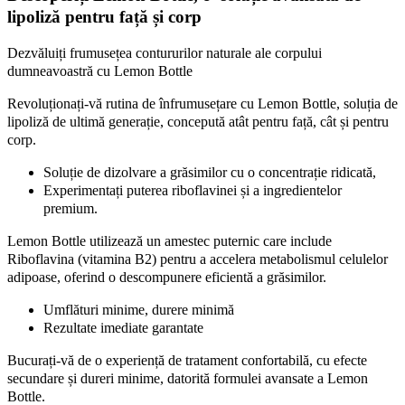
lipoliză pentru față și corp
Dezvăluiți frumusețea contururilor naturale ale corpului
dumneavoastră cu Lemon Bottle
Revoluționați-vă rutina de înfrumusețare cu Lemon Bottle, soluția de
lipoliză de ultimă generație, concepută atât pentru față, cât și pentru
corp.
Soluție de dizolvare a grăsimilor cu o concentrație ridicată,
Experimentați puterea riboflavinei și a ingredientelor
premium.
Lemon Bottle utilizează un amestec puternic care include
Riboflavina (vitamina B2) pentru a accelera metabolismul celulelor
adipoase, oferind o descompunere eficientă a grăsimilor.
Umflături minime, durere minimă
Rezultate imediate garantate
Bucurați-vă de o experiență de tratament confortabilă, cu efecte
secundare și dureri minime, datorită formulei avansate a Lemon
Bottle.