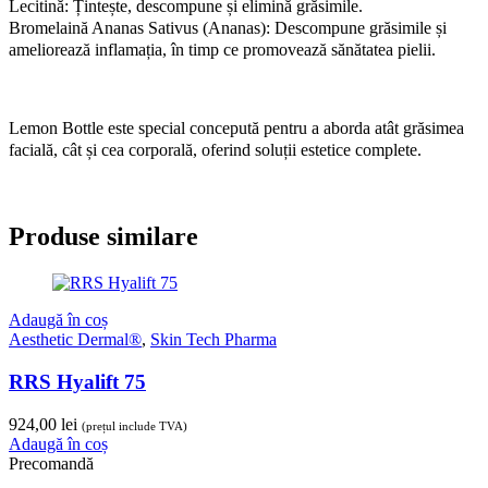
Lecitină: Țintește, descompune și elimină grăsimile.
Bromelaină Ananas Sativus (Ananas): Descompune grăsimile și
ameliorează inflamația, în timp ce promovează sănătatea pielii.
Lemon Bottle este special concepută pentru a aborda atât grăsimea
facială, cât și cea corporală, oferind soluții estetice complete.
Produse similare
Adaugă în coș
Aesthetic Dermal®
,
Skin Tech Pharma
RRS Hyalift 75
924,00
lei
(prețul include TVA)
Adaugă în coș
Precomandă