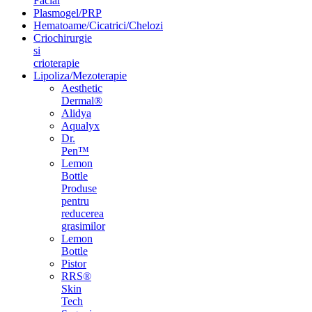
Facial
Plasmogel/PRP
Hematoame/Cicatrici/Chelozi
Criochirurgie
si
crioterapie
Lipoliza/Mezoterapie
Aesthetic
Dermal®
Alidya
Aqualyx
Dr.
Pen™
Lemon
Bottle
Produse
pentru
reducerea
grasimilor
Lemon
Bottle
Pistor
RRS®
Skin
Tech