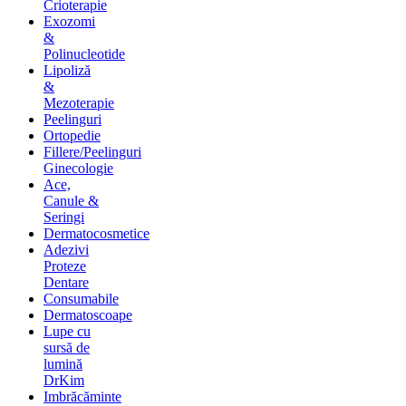
Crioterapie
Exozomi
&
Polinucleotide
Lipoliză
&
Mezoterapie
Peelinguri
Ortopedie
Fillere/Peelinguri
Ginecologie
Ace,
Canule &
Seringi
Dermatocosmetice
Adezivi
Proteze
Dentare
Consumabile
Dermatoscoape
Lupe cu
sursă de
lumină
DrKim
Imbrăcăminte