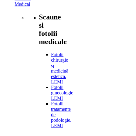
Medical
Scaune
si
fotolii
medicale
Fotolii
chirurgie
și
medicină
estetică.
LEMI
Fotolii
ginecologie
LEMI
Fotolii
tratamente
de
podologie.
LEMI