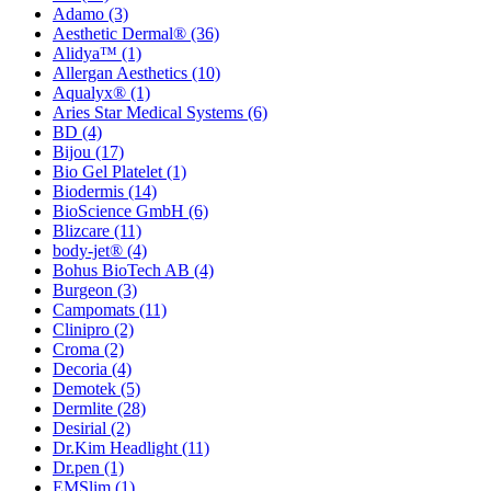
Adamo
(3)
Aesthetic Dermal®
(36)
Alidya™
(1)
Allergan Aesthetics
(10)
Aqualyx®
(1)
Aries Star Medical Systems
(6)
BD
(4)
Bijou
(17)
Bio Gel Platelet
(1)
Biodermis
(14)
BioScience GmbH
(6)
Blizcare
(11)
body-jet®
(4)
Bohus BioTech AB
(4)
Burgeon
(3)
Campomats
(11)
Clinipro
(2)
Croma
(2)
Decoria
(4)
Demotek
(5)
Dermlite
(28)
Desirial
(2)
Dr.Kim Headlight
(11)
Dr.pen
(1)
EMSlim
(1)