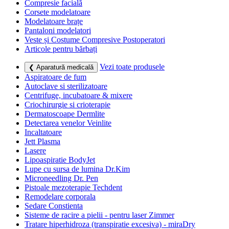
Compresie facială
Corsete modelatoare
Modelatoare brațe
Pantaloni modelatori
Veste și Costume Compresive Postoperatori
Articole pentru bărbați
Vezi toate produsele
❮ Aparatură medicală
Aspiratoare de fum
Autoclave si sterilizatoare
Centrifuge, incubatoare & mixere
Criochirurgie si crioterapie
Dermatoscoape Dermlite
Detectarea venelor Veinlite
Incaltatoare
Jett Plasma
Lasere
Lipoaspiratie BodyJet
Lupe cu sursa de lumina Dr.Kim
Microneedling Dr. Pen
Pistoale mezoterapie Techdent
Remodelare corporala
Sedare Constienta
Sisteme de racire a pielii - pentru laser Zimmer
Tratare hiperhidroza (transpiratie excesiva) - miraDry