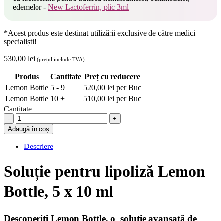
edemelor -
New Lactoferrin, plic 3ml
*Acest produs este destinat utilizării exclusive de către medici
specialiști!
530,00
lei
(prețul include TVA)
Produs
Cantitate
Preț cu reducere
Lemon Bottle
5 - 9
520,00
lei
per Buc
Lemon Bottle
10 +
510,00
lei
per Buc
Cantitate
Soluție
pentru
Adaugă în coș
lipoliză
Lemon
Descriere
Bottle,
5
Soluție pentru lipoliză Lemon
x
10
Bottle, 5 x 10 ml
ml
quantity
Descoperiți Lemon Bottle, o soluție avansată de