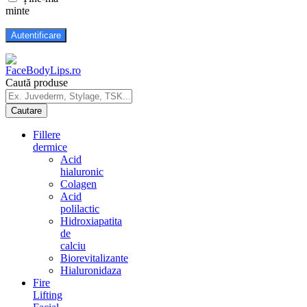
minte
Caută produse
Fillere
dermice
Acid
hialuronic
Colagen
Acid
polilactic
Hidroxiapatita
de
calciu
Biorevitalizante
Hialuronidaza
Fire
Lifting