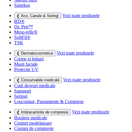
Sunekos
Vezi toate produsele
❮ Ace, Canule & Seringi
BD®
Dr. Pen™
Meso-relle®
SoftFil®
TSK
Vezi toate produsele
❮ Dermatocosmetice
Creme si lotiuni
Masti faciale
Protectie UV
Vezi toate produsele
❮ Consumabile medicale
Cutii deșeuri medicale
Sapunuri
Seringi
Leucoplast, Pansamente & Comprese
Vezi toate produsele
❮ Imbracaminte de compresie
Bustiere medicale
Centuri modelatoare
Ciorapi de compresie