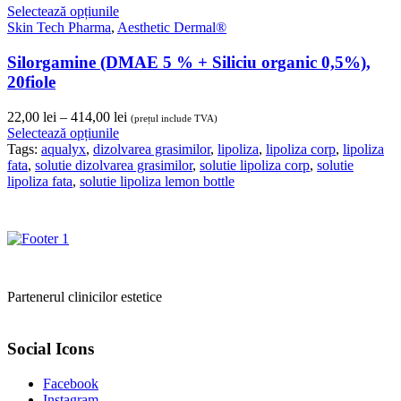
Selectează opțiunile
133,00 lei
Skin Tech Pharma
,
Aesthetic Dermal®
Silorgamine (DMAE 5 % + Siliciu organic 0,5%),
20fiole
Interval
22,00
lei
–
414,00
lei
(prețul include TVA)
de
Selectează opțiunile
prețuri:
Tags:
aqualyx
,
dizolvarea grasimilor
,
lipoliza
,
lipoliza corp
,
lipoliza
22,00 lei
fata
,
solutie dizolvarea grasimilor
,
solutie lipoliza corp
,
solutie
până
lipoliza fata
,
solutie lipoliza lemon bottle
la
414,00 lei
Partenerul clinicilor estetice
Social Icons
Facebook
Instagram