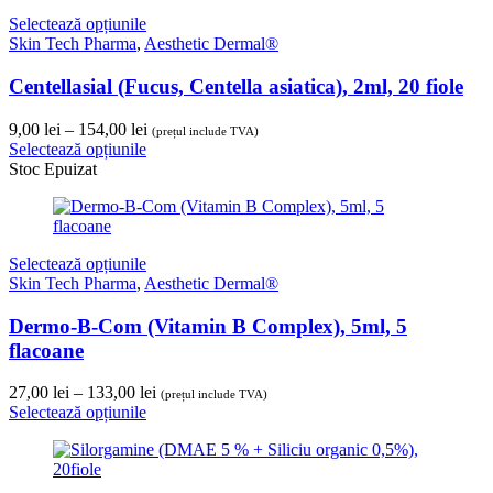
până
Selectează opțiunile
la
Skin Tech Pharma
,
Aesthetic Dermal®
307,00 lei
Centellasial (Fucus, Centella asiatica), 2ml, 20 fiole
Interval
9,00
lei
–
154,00
lei
(prețul include TVA)
de
Selectează opțiunile
prețuri:
Stoc Epuizat
9,00 lei
până
la
154,00 lei
Selectează opțiunile
Skin Tech Pharma
,
Aesthetic Dermal®
Dermo-B-Com (Vitamin B Complex), 5ml, 5
flacoane
Interval
27,00
lei
–
133,00
lei
(prețul include TVA)
de
Selectează opțiunile
prețuri:
27,00 lei
până
la