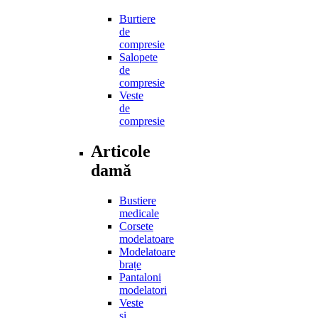
Burtiere
de
compresie
Salopete
de
compresie
Veste
de
compresie
Articole
damă
Bustiere
medicale
Corsete
modelatoare
Modelatoare
brațe
Pantaloni
modelatori
Veste
și