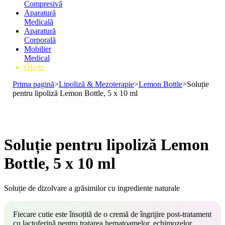
Compresivă
Aparatură
Medicală
Aparatură
Corporală
Mobilier
Medical
Oferte
Prima pagină
>
Lipoliză & Mezoterapie
>
Lemon Bottle
>
Soluție
pentru lipoliză Lemon Bottle, 5 x 10 ml
Soluție pentru lipoliză Lemon
Bottle, 5 x 10 ml
Soluție de dizolvare a grăsimilor cu ingrediente naturale
Fiecare cutie este însoțită de o cremă de îngrijire post-tratament
cu lactoferină pentru tratarea hematoamelor, echimozelor,