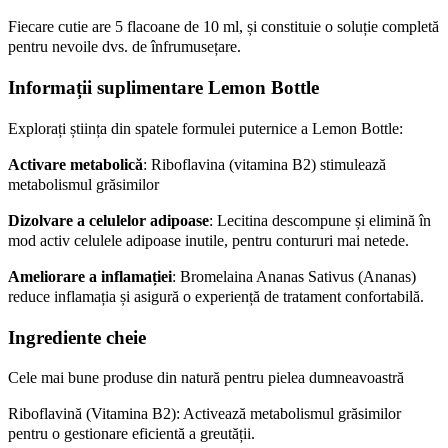
Fiecare cutie are 5 flacoane de 10 ml, și constituie o soluție completă
pentru nevoile dvs. de înfrumusețare.
Informații suplimentare Lemon Bottle
Explorați știința din spatele formulei puternice a Lemon Bottle:
Activare metabolică
: Riboflavina (vitamina B2) stimulează
metabolismul grăsimilor
Dizolvare a celulelor adipoase
: Lecitina descompune și elimină în
mod activ celulele adipoase inutile, pentru contururi mai netede.
Ameliorare a inflamației
: Bromelaina Ananas Sativus (Ananas)
reduce inflamația și asigură o experiență de tratament confortabilă.
Ingrediente cheie
Cele mai bune produse din natură pentru pielea dumneavoastră
Riboflavină (Vitamina B2): Activează metabolismul grăsimilor
pentru o gestionare eficientă a greutății.