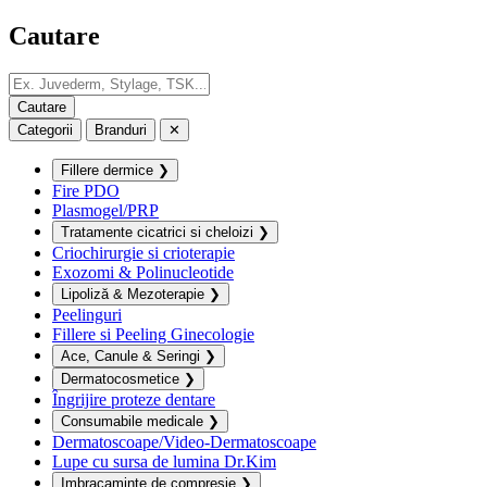
Cautare
Categorii
Branduri
✕
Fillere dermice
❯
Fire PDO
Plasmogel/PRP
Tratamente cicatrici si cheloizi
❯
Criochirurgie si crioterapie
Exozomi & Polinucleotide
Lipoliză & Mezoterapie
❯
Peelinguri
Fillere si Peeling Ginecologie
Ace, Canule & Seringi
❯
Dermatocosmetice
❯
Îngrijire proteze dentare
Consumabile medicale
❯
Dermatoscoape/Video-Dermatoscoape
Lupe cu sursa de lumina Dr.Kim
Imbracaminte de compresie
❯