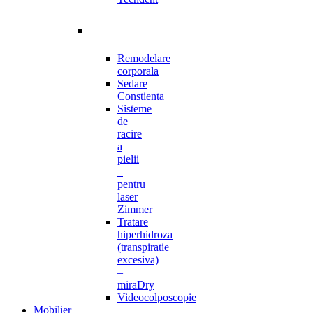
Remodelare
corporala
Sedare
Constienta
Sisteme
de
racire
a
pielii
–
pentru
laser
Zimmer
Tratare
hiperhidroza
(transpiratie
excesiva)
–
miraDry
Videocolposcopie
Mobilier