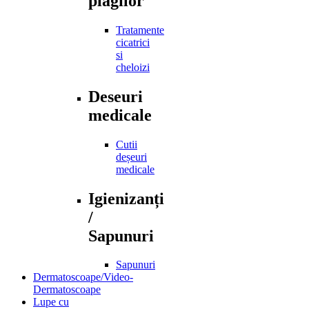
plagilor
Tratamente
cicatrici
si
cheloizi
Deseuri
medicale
Cutii
deșeuri
medicale
Igienizanți
/
Sapunuri
Sapunuri
Dermatoscoape/Video-
Dermatoscoape
Lupe cu