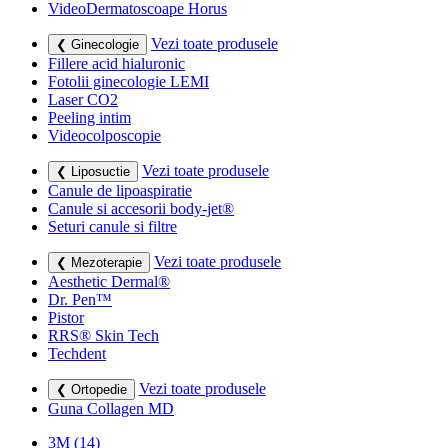
VideoDermatoscoape Horus
Vezi toate produsele
❮ Ginecologie
Fillere acid hialuronic
Fotolii ginecologie LEMI
Laser CO2
Peeling intim
Videocolposcopie
Vezi toate produsele
❮ Liposuctie
Canule de lipoaspiratie
Canule si accesorii body-jet®
Seturi canule si filtre
Vezi toate produsele
❮ Mezoterapie
Aesthetic Dermal®
Dr. Pen™
Pistor
RRS® Skin Tech
Techdent
Vezi toate produsele
❮ Ortopedie
Guna Collagen MD
3M
(14)