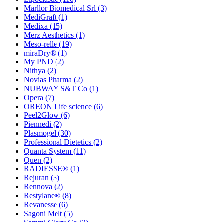
Marllor Biomedical Srl
(3)
MediGraft
(1)
Medixa
(15)
Merz Aesthetics
(1)
Meso-relle
(19)
miraDry®
(1)
My PND
(2)
Nithya
(2)
Novias Pharma
(2)
NUBWAY S&T Co
(1)
Opera
(7)
OREON Life science
(6)
Peel2Glow
(6)
Piennedi
(2)
Plasmogel
(30)
Professional Dietetics
(2)
Quanta System
(11)
Quen
(2)
RADIESSE®
(1)
Rejuran
(3)
Rennova
(2)
Restylane®
(8)
Revanesse
(6)
Sagoni Melt
(5)