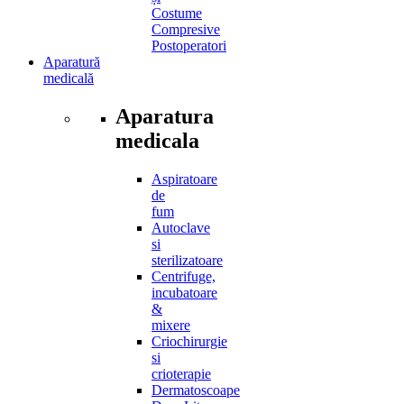
Costume
Compresive
Postoperatori
Aparatură
medicală
Aparatura
medicala
Aspiratoare
de
fum
Autoclave
si
sterilizatoare
Centrifuge,
incubatoare
&
mixere
Criochirurgie
si
crioterapie
Dermatoscoape