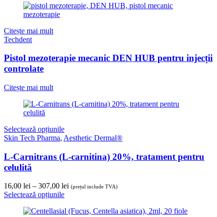
Citește mai mult
Techdent
Pistol mezoterapie mecanic DEN HUB pentru injecții
controlate
Citește mai mult
Selectează opțiunile
Skin Tech Pharma
,
Aesthetic Dermal®
L-Carnitrans (L-carnitina) 20%, tratament pentru
celulită
Interval
16,00
lei
–
307,00
lei
(prețul include TVA)
de
Selectează opțiunile
prețuri:
16,00 lei