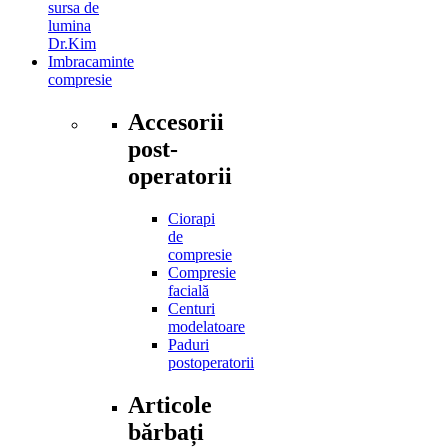
sursa de
lumina
Dr.Kim
Imbracaminte
compresie
Accesorii
post-
operatorii
Ciorapi
de
compresie
Compresie
facială
Centuri
modelatoare
Paduri
postoperatorii
Articole
bărbați