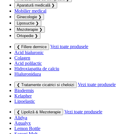
Aparatură medicală
❯
Mobilier medical
Ginecologie
❯
Liposuctie
❯
Mezoterapie
❯
Ortopedie
❯
Vezi toate produsele
❮ Fillere dermice
Acid hialuronic
Colagen
Acid polilactic
Hidroxiapatita de calciu
Hialuronidaza
Vezi toate produsele
❮ Tratamente cicatrici si cheloizi
Biodermis
Kelapher
Lipoelastic
Vezi toate produsele
❮ Lipoliză & Mezoterapie
Alidya
Aqualyx
Lemon Bottle
Sagoni Melt