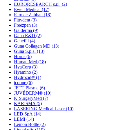
EURORESEARCH s.r.l.
(2)
Ewell Medical
(17)
Farmac Zabban
(18)
Fittydent
(3)
Freezpen
(3)
Galderma
(9)
Gana R&D
(2)
Genefill
(4)
Guna Collagen MD
(13)
Guna S.p.a.
(13)
Horus
(6)
Human Med
(18)
HyaCorp
(3)
Hyamino
(2)
Hydrozid®
(1)
icoone
(6)
JETT Plasma
(6)
JUVÉDERM®
(10)
K-SurgeryMed
(7)
KARISMA
(5)
LASERING Medical Laser
(10)
LED SpA
(14)
LEMI
(14)
Lemon Bottle
(2)
Lipoelastic
(110)