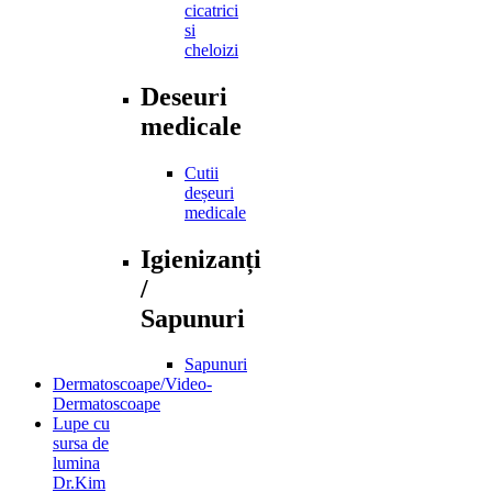
cicatrici
si
cheloizi
Deseuri
medicale
Cutii
deșeuri
medicale
Igienizanți
/
Sapunuri
Sapunuri
Dermatoscoape/Video-
Dermatoscoape
Lupe cu
sursa de
lumina
Dr.Kim