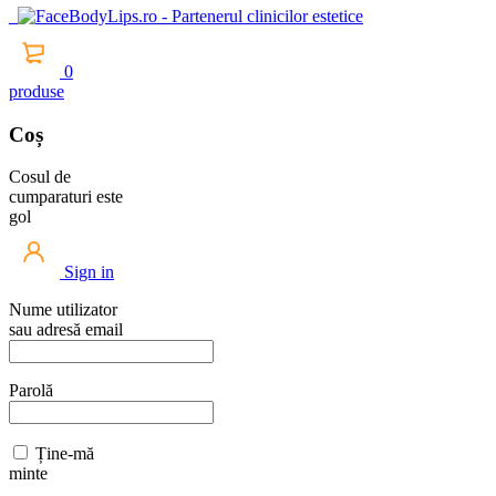
0
produse
Coș
Cosul de
cumparaturi este
gol
Sign in
Nume utilizator
sau adresă email
Parolă
Ține-mă
minte