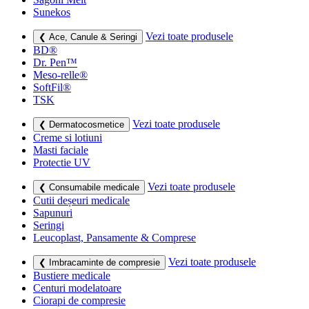
Sunekos
Vezi toate produsele
❮ Ace, Canule & Seringi
BD®
Dr. Pen™
Meso-relle®
SoftFil®
TSK
Vezi toate produsele
❮ Dermatocosmetice
Creme si lotiuni
Masti faciale
Protectie UV
Vezi toate produsele
❮ Consumabile medicale
Cutii deșeuri medicale
Sapunuri
Seringi
Leucoplast, Pansamente & Comprese
Vezi toate produsele
❮ Imbracaminte de compresie
Bustiere medicale
Centuri modelatoare
Ciorapi de compresie