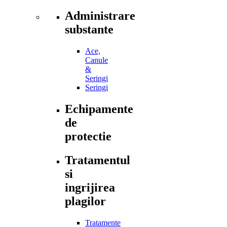
Administrare
substante
Ace,
Canule
&
Seringi
Seringi
Echipamente
de
protectie
Tratamentul
si
ingrijirea
plagilor
Tratamente