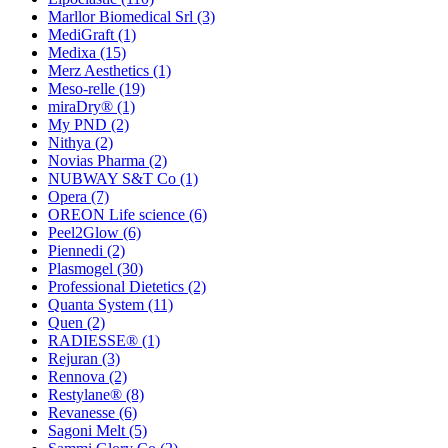
Marllor Biomedical Srl
(3)
MediGraft
(1)
Medixa
(15)
Merz Aesthetics
(1)
Meso-relle
(19)
miraDry®
(1)
My PND
(2)
Nithya
(2)
Novias Pharma
(2)
NUBWAY S&T Co
(1)
Opera
(7)
OREON Life science
(6)
Peel2Glow
(6)
Piennedi
(2)
Plasmogel
(30)
Professional Dietetics
(2)
Quanta System
(11)
Quen
(2)
RADIESSE®
(1)
Rejuran
(3)
Rennova
(2)
Restylane®
(8)
Revanesse
(6)
Sagoni Melt
(5)