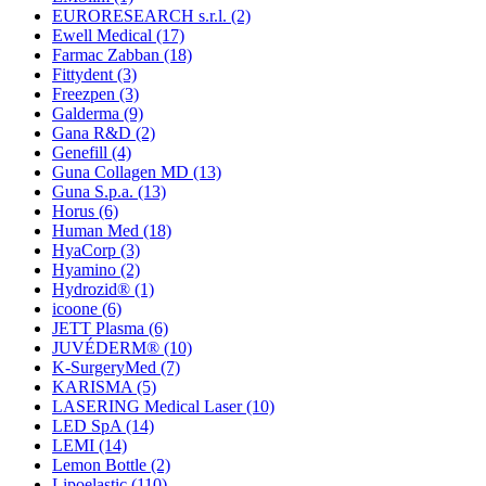
EURORESEARCH s.r.l.
(2)
Ewell Medical
(17)
Farmac Zabban
(18)
Fittydent
(3)
Freezpen
(3)
Galderma
(9)
Gana R&D
(2)
Genefill
(4)
Guna Collagen MD
(13)
Guna S.p.a.
(13)
Horus
(6)
Human Med
(18)
HyaCorp
(3)
Hyamino
(2)
Hydrozid®
(1)
icoone
(6)
JETT Plasma
(6)
JUVÉDERM®
(10)
K-SurgeryMed
(7)
KARISMA
(5)
LASERING Medical Laser
(10)
LED SpA
(14)
LEMI
(14)
Lemon Bottle
(2)
Lipoelastic
(110)