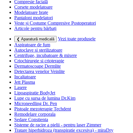
Compresie facială
Corsete modelatoare
Modelatoare brațe
Pantaloni modelatori
Veste și Costume Compresive Postoperatori
Articole pentru bărbați
Vezi toate produsele
❮ Aparatură medicală
Aspiratoare de fum
Autoclave si sterilizatoare
Centrifuge, incubatoare & mixere
Criochirurgie si crioterapie
Dermatoscoape Dermlite
Detectarea venelor Veinlite
Incaltatoare
Jett Plasma
Lasere
Lipoaspiratie BodyJet
Lupe cu sursa de lumina Dr.Kim
Microneedling Dr. Pen
Pistoale mezoterapie Techdent
Remodelare corporala
Sedare Constienta
Sisteme de racire a pielii - pentru laser Zimmer
Tratare hiperhidroza (transpiratie excesiva) - miraDry