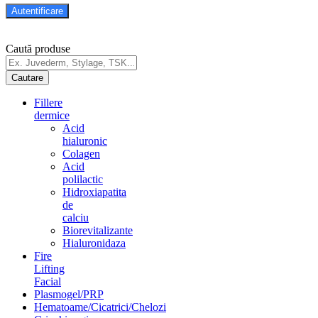
Caută produse
Fillere
dermice
Acid
hialuronic
Colagen
Acid
polilactic
Hidroxiapatita
de
calciu
Biorevitalizante
Hialuronidaza
Fire
Lifting
Facial
Plasmogel/PRP
Hematoame/Cicatrici/Chelozi