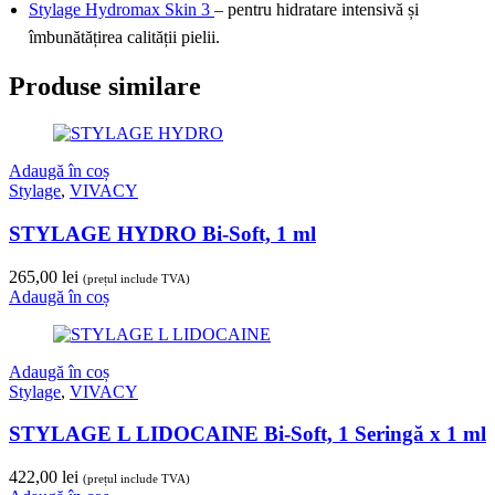
Stylage Hydromax Skin 3
– pentru hidratare intensivă și
îmbunătățirea calității pielii.
Produse similare
Adaugă în coș
Stylage
,
VIVACY
STYLAGE HYDRO Bi-Soft, 1 ml
265,00
lei
(prețul include TVA)
Adaugă în coș
Adaugă în coș
Stylage
,
VIVACY
STYLAGE L LIDOCAINE Bi-Soft, 1 Seringă x 1 ml
422,00
lei
(prețul include TVA)