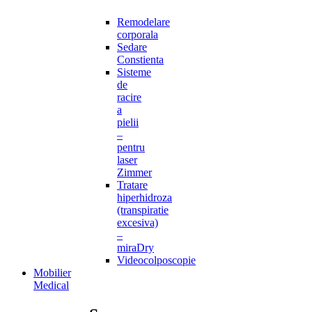
Remodelare
corporala
Sedare
Constienta
Sisteme
de
racire
a
pielii
–
pentru
laser
Zimmer
Tratare
hiperhidroza
(transpiratie
excesiva)
–
miraDry
Videocolposcopie
Mobilier
Medical