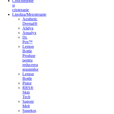
Criochirurgie
si
crioterapie
Lipoliza/Mezoterapie
Aesthetic
Dermal®
Alidya
Aqualyx
Dr.
Pen™
Lemon
Bottle
Produse
pentru
reducerea
grasimilor
Lemon
Bottle
Pistor
RRS®
Skin
Tech
Sagoni
Melt
Sunekos