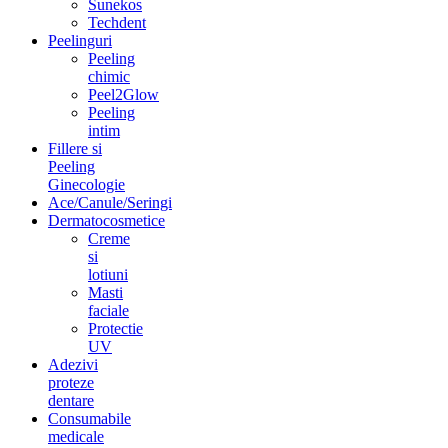
Sunekos
Techdent
Peelinguri
Peeling
chimic
Peel2Glow
Peeling
intim
Fillere si
Peeling
Ginecologie
Ace/Canule/Seringi
Dermatocosmetice
Creme
si
lotiuni
Masti
faciale
Protectie
UV
Adezivi
proteze
dentare
Consumabile
medicale