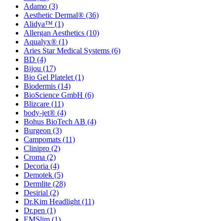
Adamo
(3)
Aesthetic Dermal®
(36)
Alidya™
(1)
Allergan Aesthetics
(10)
Aqualyx®
(1)
Aries Star Medical Systems
(6)
BD
(4)
Bijou
(17)
Bio Gel Platelet
(1)
Biodermis
(14)
BioScience GmbH
(6)
Blizcare
(11)
body-jet®
(4)
Bohus BioTech AB
(4)
Burgeon
(3)
Campomats
(11)
Clinipro
(2)
Croma
(2)
Decoria
(4)
Demotek
(5)
Dermlite
(28)
Desirial
(2)
Dr.Kim Headlight
(11)
Dr.pen
(1)
EMSlim
(1)