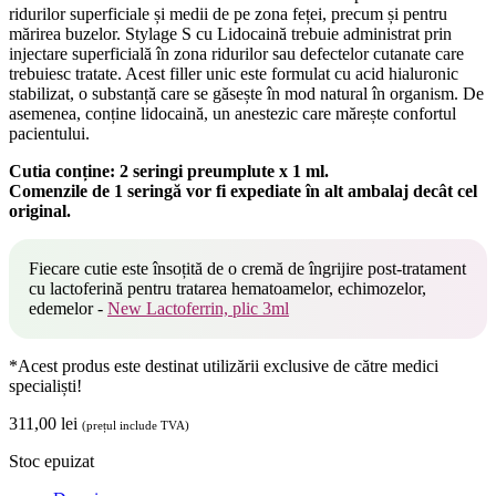
ridurilor superficiale și medii de pe zona feței, precum și pentru
mărirea buzelor. Stylage S cu Lidocaină trebuie administrat prin
injectare superficială în zona ridurilor sau defectelor cutanate care
trebuiesc tratate. Acest filler unic este formulat cu acid hialuronic
stabilizat, o substanță care se găsește în mod natural în organism. De
asemenea, conține lidocaină, un anestezic care mărește confortul
pacientului.
Cutia conține: 2 seringi preumplute x 1 ml.
Comenzile de 1 seringă vor fi expediate în alt ambalaj decât cel
original.
Fiecare cutie este însoțită de o cremă de îngrijire post-tratament
cu lactoferină pentru tratarea hematoamelor, echimozelor,
edemelor -
New Lactoferrin, plic 3ml
*Acest produs este destinat utilizării exclusive de către medici
specialiști!
311,00
lei
(prețul include TVA)
Stoc epuizat