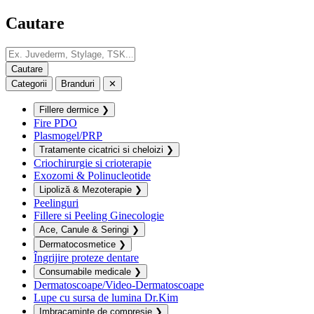
Cautare
Categorii
Branduri
✕
Fillere dermice
❯
Fire PDO
Plasmogel/PRP
Tratamente cicatrici si cheloizi
❯
Criochirurgie si crioterapie
Exozomi & Polinucleotide
Lipoliză & Mezoterapie
❯
Peelinguri
Fillere si Peeling Ginecologie
Ace, Canule & Seringi
❯
Dermatocosmetice
❯
Îngrijire proteze dentare
Consumabile medicale
❯
Dermatoscoape/Video-Dermatoscoape
Lupe cu sursa de lumina Dr.Kim
Imbracaminte de compresie
❯