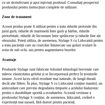
cu un dezinfectant și apoi injectați produsul. Consultați prospectul
produsului pentru instrucțiuni complete de utilizare.
Zone de tratament
Aceast produs poate fi utilizat pentru a trata ridurile periorale din
jurul gurii, ridurile de marionetă între gură și bărbie, ridurile
periorbitale, ridurile de încruntare între sprâncene și ridurile fine ale
obrazului. Puteți utiliza, de asemenea, Stylage S cu Lidocaină pentru
a trata pacienții care au cearcăne întunecate sau goluri oculare în
zona de sub ochi, sau pentru augmentarea buzelor.
Avantaje
Produsele Stylage sunt fabricate folosind tehnologii brevetate care
măresc elasticitatea gelului și se încorporează perfect în țesuturile
umane. Acest lucru oferă rezultate mai naturale, de lungă durată
decât alte fillere. În plus, Stylage S cu Lidocaină conține manitol, un
antioxidant care previne degradarea timpurie a acidului hialuronic
pentru o durabilitate sporită a rezultatelor. Această versiune a
produsului Stylage S conține, de asemenea, lidocaină, creând o
experiență mai ușoară, fără durere pentru pacienți.