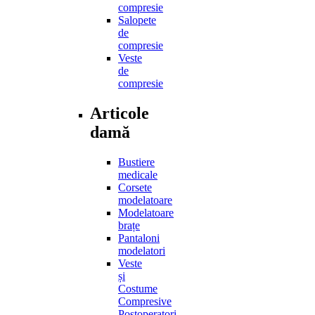
compresie
Salopete
de
compresie
Veste
de
compresie
Articole
damă
Bustiere
medicale
Corsete
modelatoare
Modelatoare
brațe
Pantaloni
modelatori
Veste
și
Costume
Compresive
Postoperatori