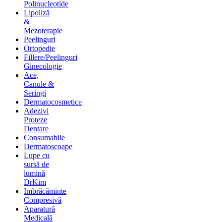
Polinucleotide
Lipoliză
&
Mezoterapie
Peelinguri
Ortopedie
Fillere/Peelinguri
Ginecologie
Ace,
Canule &
Seringi
Dermatocosmetice
Adezivi
Proteze
Dentare
Consumabile
Dermatoscoape
Lupe cu
sursă de
lumină
DrKim
Imbrăcăminte
Compresivă
Aparatură
Medicală