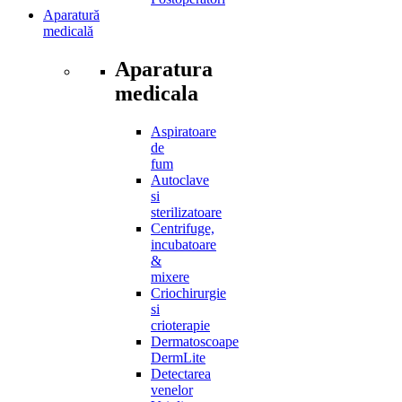
Aparatură
medicală
Aparatura
medicala
Aspiratoare
de
fum
Autoclave
si
sterilizatoare
Centrifuge,
incubatoare
&
mixere
Criochirurgie
si
crioterapie
Dermatoscoape
DermLite
Detectarea
venelor