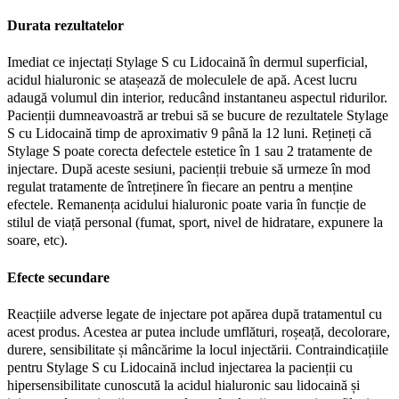
Durata rezultatelor
Imediat ce injectați Stylage S cu Lidocaină în dermul superficial,
acidul hialuronic se atașează de moleculele de apă. Acest lucru
adaugă volumul din interior, reducând instantaneu aspectul ridurilor.
Pacienții dumneavoastră ar trebui să se bucure de rezultatele Stylage
S cu Lidocaină timp de aproximativ 9 până la 12 luni. Rețineți că
Stylage S poate corecta defectele estetice în 1 sau 2 tratamente de
injectare. După aceste sesiuni, pacienții trebuie să urmeze în mod
regulat tratamente de întreținere în fiecare an pentru a menține
efectele. Remanența acidului hialuronic poate varia în funcție de
stilul de viață personal (fumat, sport, nivel de hidratare, expunere la
soare, etc).
Efecte secundare
Reacțiile adverse legate de injectare pot apărea după tratamentul cu
acest produs. Acestea ar putea include umflături, roșeață, decolorare,
durere, sensibilitate și mâncărime la locul injectării. Contraindicațiile
pentru Stylage S cu Lidocaină includ injectarea la pacienții cu
hipersensibilitate cunoscută la acidul hialuronic sau lidocaină și