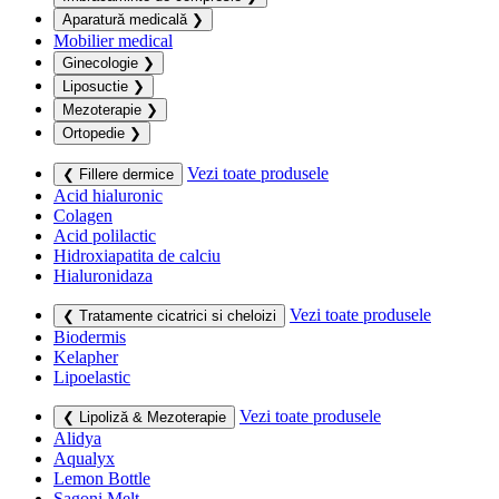
Aparatură medicală
❯
Mobilier medical
Ginecologie
❯
Liposuctie
❯
Mezoterapie
❯
Ortopedie
❯
Vezi toate produsele
❮ Fillere dermice
Acid hialuronic
Colagen
Acid polilactic
Hidroxiapatita de calciu
Hialuronidaza
Vezi toate produsele
❮ Tratamente cicatrici si cheloizi
Biodermis
Kelapher
Lipoelastic
Vezi toate produsele
❮ Lipoliză & Mezoterapie
Alidya
Aqualyx
Lemon Bottle
Sagoni Melt