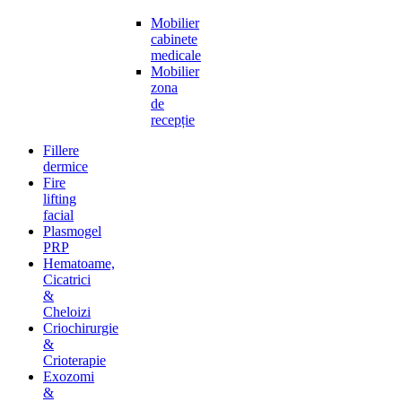
Mobilier
cabinete
medicale
Mobilier
zona
de
recepție
Fillere
dermice
Fire
lifting
facial
Plasmogel
PRP
Hematoame,
Cicatrici
&
Cheloizi
Criochirurgie
&
Crioterapie
Exozomi
&