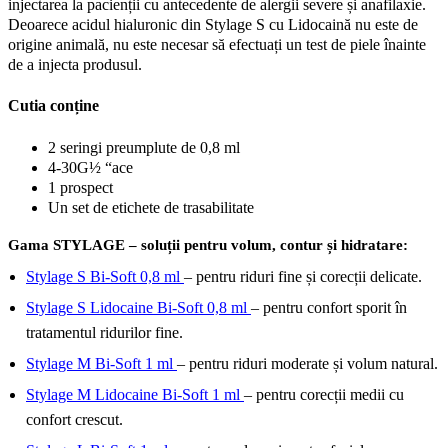
injectarea la pacienții cu antecedente de alergii severe și anafilaxie.
Deoarece acidul hialuronic din Stylage S cu Lidocaină nu este de
origine animală, nu este necesar să efectuați un test de piele înainte
de a injecta produsul.
Cutia conține
2 seringi preumplute de 0,8 ml
4-30G½ “ace
1 prospect
Un set de etichete de trasabilitate
Gama STYLAGE – soluții pentru volum, contur și hidratare:
Stylage S Bi-Soft 0,8 ml
– pentru riduri fine și corecții delicate.
Stylage S Lidocaine Bi-Soft 0,8 ml
– pentru confort sporit în
tratamentul ridurilor fine.
Stylage M Bi-Soft 1 ml
– pentru riduri moderate și volum natural.
Stylage M Lidocaine Bi-Soft 1 ml
– pentru corecții medii cu
confort crescut.