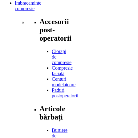
Imbracaminte
compresie
Accesorii
post-
operatorii
Ciorapi
de
compresie
Compresie
facială
Centuri
modelatoare
Paduri
postoperatorii
Articole
bărbați
Burtiere
de