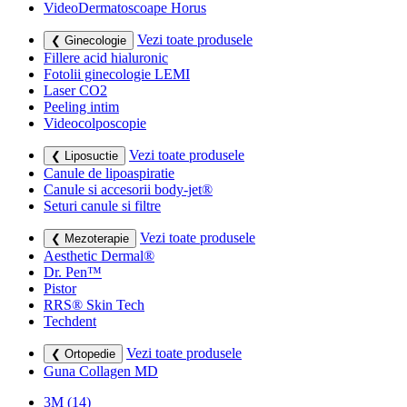
VideoDermatoscoape Horus
Vezi toate produsele
❮ Ginecologie
Fillere acid hialuronic
Fotolii ginecologie LEMI
Laser CO2
Peeling intim
Videocolposcopie
Vezi toate produsele
❮ Liposuctie
Canule de lipoaspiratie
Canule si accesorii body-jet®
Seturi canule si filtre
Vezi toate produsele
❮ Mezoterapie
Aesthetic Dermal®
Dr. Pen™
Pistor
RRS® Skin Tech
Techdent
Vezi toate produsele
❮ Ortopedie
Guna Collagen MD
3M
(14)