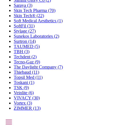
Sammi Glory Co
(2)
Saraya
(3)
Skin Tech Pharma
(70)
Skin Tech®
(22)
Soft Medical Aesthetics
(1)
SoftFil
(31)
Stylage
(27)
Sunekos Laboratories
(2)
Surtron
(14)
TAUMED
(5)
TBH
(3)
Techdent
(2)
Tecno-Gaz
(9)
The Daylight Company
(7)
Thiebaud
(11)
Topsil Med
(11)
Toskani
(1)
TSK
(9)
Veinlite
(6)
VIVACY
(30)
Vortex
(3)
ZIMMER
(13)