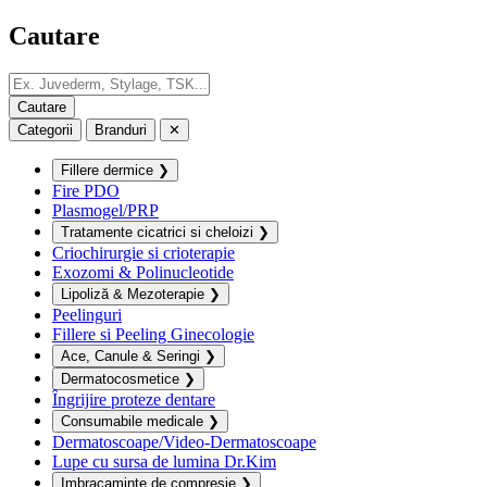
Cautare
Categorii
Branduri
✕
Fillere dermice
❯
Fire PDO
Plasmogel/PRP
Tratamente cicatrici si cheloizi
❯
Criochirurgie si crioterapie
Exozomi & Polinucleotide
Lipoliză & Mezoterapie
❯
Peelinguri
Fillere si Peeling Ginecologie
Ace, Canule & Seringi
❯
Dermatocosmetice
❯
Îngrijire proteze dentare
Consumabile medicale
❯
Dermatoscoape/Video-Dermatoscoape
Lupe cu sursa de lumina Dr.Kim
Imbracaminte de compresie
❯