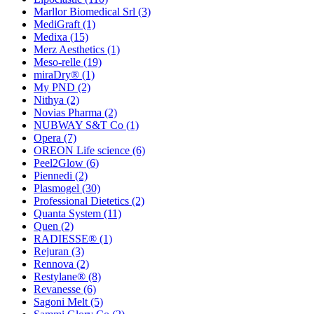
Marllor Biomedical Srl
(3)
MediGraft
(1)
Medixa
(15)
Merz Aesthetics
(1)
Meso-relle
(19)
miraDry®
(1)
My PND
(2)
Nithya
(2)
Novias Pharma
(2)
NUBWAY S&T Co
(1)
Opera
(7)
OREON Life science
(6)
Peel2Glow
(6)
Piennedi
(2)
Plasmogel
(30)
Professional Dietetics
(2)
Quanta System
(11)
Quen
(2)
RADIESSE®
(1)
Rejuran
(3)
Rennova
(2)
Restylane®
(8)
Revanesse
(6)
Sagoni Melt
(5)