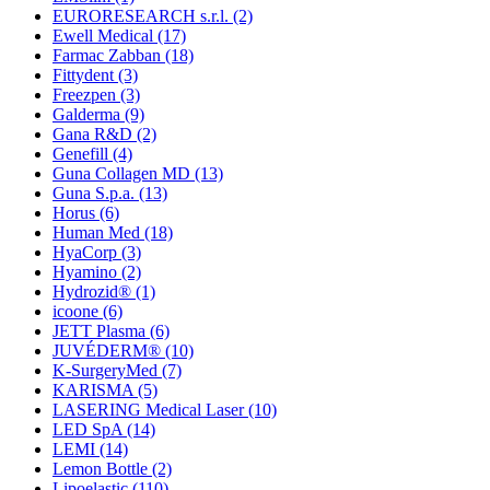
EURORESEARCH s.r.l.
(2)
Ewell Medical
(17)
Farmac Zabban
(18)
Fittydent
(3)
Freezpen
(3)
Galderma
(9)
Gana R&D
(2)
Genefill
(4)
Guna Collagen MD
(13)
Guna S.p.a.
(13)
Horus
(6)
Human Med
(18)
HyaCorp
(3)
Hyamino
(2)
Hydrozid®
(1)
icoone
(6)
JETT Plasma
(6)
JUVÉDERM®
(10)
K-SurgeryMed
(7)
KARISMA
(5)
LASERING Medical Laser
(10)
LED SpA
(14)
LEMI
(14)
Lemon Bottle
(2)
Lipoelastic
(110)