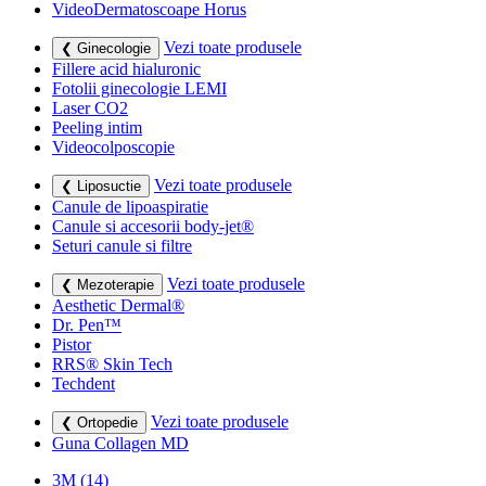
VideoDermatoscoape Horus
Vezi toate produsele
❮ Ginecologie
Fillere acid hialuronic
Fotolii ginecologie LEMI
Laser CO2
Peeling intim
Videocolposcopie
Vezi toate produsele
❮ Liposuctie
Canule de lipoaspiratie
Canule si accesorii body-jet®
Seturi canule si filtre
Vezi toate produsele
❮ Mezoterapie
Aesthetic Dermal®
Dr. Pen™
Pistor
RRS® Skin Tech
Techdent
Vezi toate produsele
❮ Ortopedie
Guna Collagen MD
3M
(14)