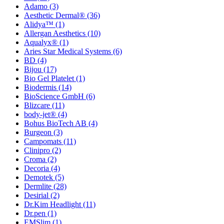
Adamo
(3)
Aesthetic Dermal®
(36)
Alidya™
(1)
Allergan Aesthetics
(10)
Aqualyx®
(1)
Aries Star Medical Systems
(6)
BD
(4)
Bijou
(17)
Bio Gel Platelet
(1)
Biodermis
(14)
BioScience GmbH
(6)
Blizcare
(11)
body-jet®
(4)
Bohus BioTech AB
(4)
Burgeon
(3)
Campomats
(11)
Clinipro
(2)
Croma
(2)
Decoria
(4)
Demotek
(5)
Dermlite
(28)
Desirial
(2)
Dr.Kim Headlight
(11)
Dr.pen
(1)
EMSlim
(1)