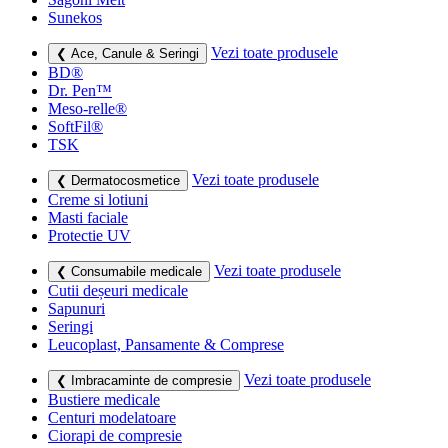
Sunekos
Vezi toate produsele
❮ Ace, Canule & Seringi
BD®
Dr. Pen™
Meso-relle®
SoftFil®
TSK
Vezi toate produsele
❮ Dermatocosmetice
Creme si lotiuni
Masti faciale
Protectie UV
Vezi toate produsele
❮ Consumabile medicale
Cutii deșeuri medicale
Sapunuri
Seringi
Leucoplast, Pansamente & Comprese
Vezi toate produsele
❮ Imbracaminte de compresie
Bustiere medicale
Centuri modelatoare
Ciorapi de compresie