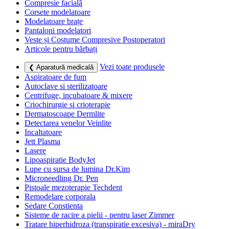
Compresie facială
Corsete modelatoare
Modelatoare brațe
Pantaloni modelatori
Veste și Costume Compresive Postoperatori
Articole pentru bărbați
Vezi toate produsele
❮ Aparatură medicală
Aspiratoare de fum
Autoclave si sterilizatoare
Centrifuge, incubatoare & mixere
Criochirurgie si crioterapie
Dermatoscoape Dermlite
Detectarea venelor Veinlite
Incaltatoare
Jett Plasma
Lasere
Lipoaspiratie BodyJet
Lupe cu sursa de lumina Dr.Kim
Microneedling Dr. Pen
Pistoale mezoterapie Techdent
Remodelare corporala
Sedare Constienta
Sisteme de racire a pielii - pentru laser Zimmer
Tratare hiperhidroza (transpiratie excesiva) - miraDry