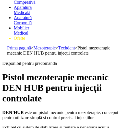
Compresivă
Aparatură
Medicală
Aparatură
Corporală
Mobilier
Medical
Oferte
Prima pagină
>
Mezoterapie
>
Techdent
>
Pistol mezoterapie
mecanic DEN HUB pentru injecții controlate
Disponibil pentru precomandă
Pistol mezoterapie mecanic
DEN HUB pentru injecții
controlate
DEN’HUB
este un pistol mecanic pentru mezoterapie, conceput
pentru utilizare simplă și control precis al injecțiilor.
Echipat cu sistem de stabilizare și reglare a penetrării acului,