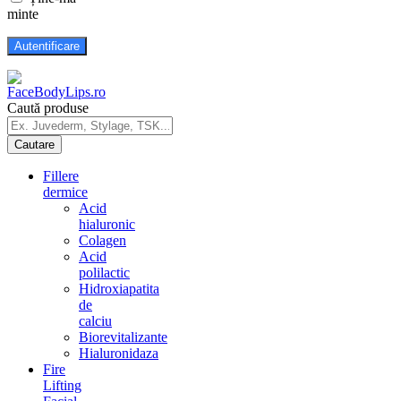
minte
Caută produse
Fillere
dermice
Acid
hialuronic
Colagen
Acid
polilactic
Hidroxiapatita
de
calciu
Biorevitalizante
Hialuronidaza
Fire
Lifting