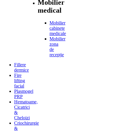
Mobilier
medical
Mobilier
cabinete
medicale
Mobilier
zona
de
recepție
Fillere
dermice
Fire
lifting
facial
Plasmogel
PRP
Hematoame,
Cicatrici
&
Cheloizi
Criochirurgie
&