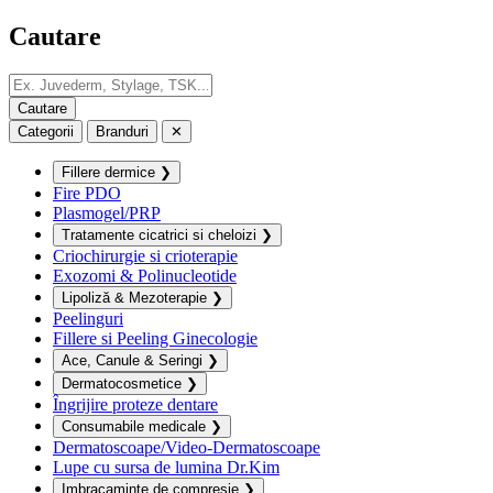
Cautare
Categorii
Branduri
✕
Fillere dermice
❯
Fire PDO
Plasmogel/PRP
Tratamente cicatrici si cheloizi
❯
Criochirurgie si crioterapie
Exozomi & Polinucleotide
Lipoliză & Mezoterapie
❯
Peelinguri
Fillere si Peeling Ginecologie
Ace, Canule & Seringi
❯
Dermatocosmetice
❯
Îngrijire proteze dentare
Consumabile medicale
❯
Dermatoscoape/Video-Dermatoscoape
Lupe cu sursa de lumina Dr.Kim
Imbracaminte de compresie
❯