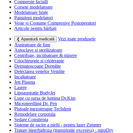
Compresie facială
Corsete modelatoare
Modelatoare brațe
Pantaloni modelatori
Veste și Costume Compresive Postoperatori
Articole pentru bărbați
Vezi toate produsele
❮ Aparatură medicală
Aspiratoare de fum
Autoclave si sterilizatoare
Centrifuge, incubatoare & mixere
Criochirurgie si crioterapie
Dermatoscoape Dermlite
Detectarea venelor Veinlite
Incaltatoare
Jett Plasma
Lasere
Lipoaspiratie BodyJet
Lupe cu sursa de lumina Dr.Kim
Microneedling Dr. Pen
Pistoale mezoterapie Techdent
Remodelare corporala
Sedare Constienta
Sisteme de racire a pielii - pentru laser Zimmer
Tratare hiperhidroza (transpiratie excesiva) - miraDry