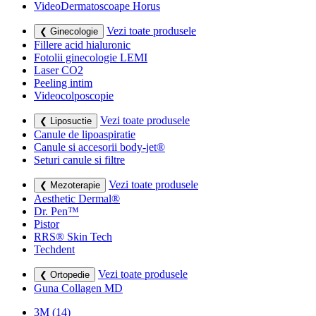
VideoDermatoscoape Horus
Vezi toate produsele
❮ Ginecologie
Fillere acid hialuronic
Fotolii ginecologie LEMI
Laser CO2
Peeling intim
Videocolposcopie
Vezi toate produsele
❮ Liposuctie
Canule de lipoaspiratie
Canule si accesorii body-jet®
Seturi canule si filtre
Vezi toate produsele
❮ Mezoterapie
Aesthetic Dermal®
Dr. Pen™
Pistor
RRS® Skin Tech
Techdent
Vezi toate produsele
❮ Ortopedie
Guna Collagen MD
3M
(14)