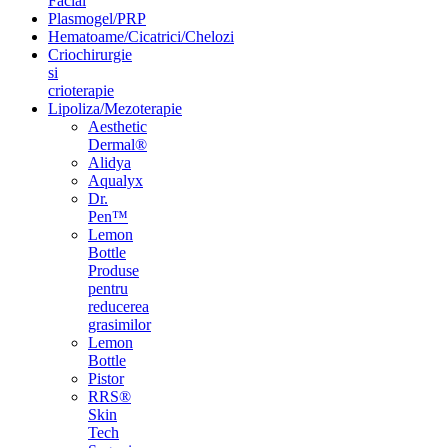
Facial
Plasmogel/PRP
Hematoame/Cicatrici/Chelozi
Criochirurgie
si
crioterapie
Lipoliza/Mezoterapie
Aesthetic
Dermal®
Alidya
Aqualyx
Dr.
Pen™
Lemon
Bottle
Produse
pentru
reducerea
grasimilor
Lemon
Bottle
Pistor
RRS®
Skin
Tech