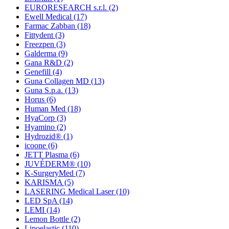
EURORESEARCH s.r.l.
(2)
Ewell Medical
(17)
Farmac Zabban
(18)
Fittydent
(3)
Freezpen
(3)
Galderma
(9)
Gana R&D
(2)
Genefill
(4)
Guna Collagen MD
(13)
Guna S.p.a.
(13)
Horus
(6)
Human Med
(18)
HyaCorp
(3)
Hyamino
(2)
Hydrozid®
(1)
icoone
(6)
JETT Plasma
(6)
JUVÉDERM®
(10)
K-SurgeryMed
(7)
KARISMA
(5)
LASERING Medical Laser
(10)
LED SpA
(14)
LEMI
(14)
Lemon Bottle
(2)
Lipoelastic
(110)