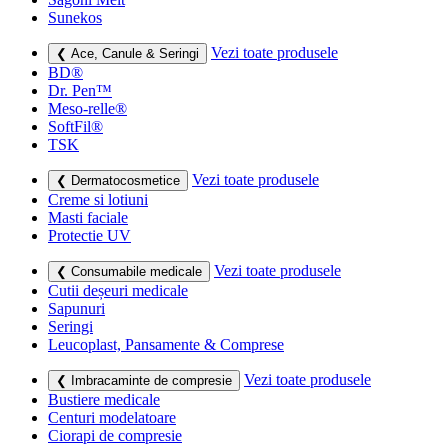
Sunekos
Vezi toate produsele
❮ Ace, Canule & Seringi
BD®
Dr. Pen™
Meso-relle®
SoftFil®
TSK
Vezi toate produsele
❮ Dermatocosmetice
Creme si lotiuni
Masti faciale
Protectie UV
Vezi toate produsele
❮ Consumabile medicale
Cutii deșeuri medicale
Sapunuri
Seringi
Leucoplast, Pansamente & Comprese
Vezi toate produsele
❮ Imbracaminte de compresie
Bustiere medicale
Centuri modelatoare
Ciorapi de compresie