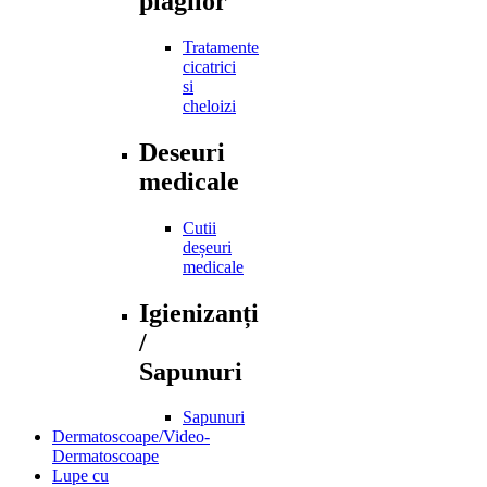
plagilor
Tratamente
cicatrici
si
cheloizi
Deseuri
medicale
Cutii
deșeuri
medicale
Igienizanți
/
Sapunuri
Sapunuri
Dermatoscoape/Video-
Dermatoscoape
Lupe cu