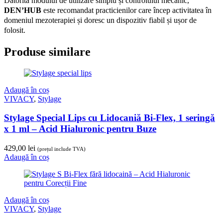
Datorită modului de utilizare simplu și controlului mecanic,
DEN’HUB
este recomandat practicienilor care încep activitatea în
domeniul mezoterapiei și doresc un dispozitiv fiabil și ușor de
folosit.
Produse similare
Adaugă în coș
VIVACY
,
Stylage
Stylage Special Lips cu Lidocaniă Bi-Flex, 1 seringă
x 1 ml – Acid Hialuronic pentru Buze
429,00
lei
(prețul include TVA)
Adaugă în coș
Adaugă în coș
VIVACY
,
Stylage