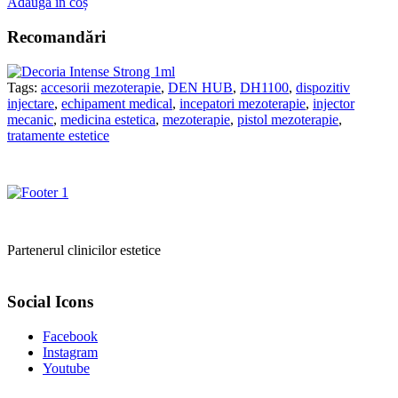
Adaugă în coș
Recomandări
Tags:
accesorii mezoterapie
,
DEN HUB
,
DH1100
,
dispozitiv
injectare
,
echipament medical
,
incepatori mezoterapie
,
injector
mecanic
,
medicina estetica
,
mezoterapie
,
pistol mezoterapie
,
tratamente estetice
Partenerul clinicilor estetice
Social Icons
Facebook
Instagram
Youtube