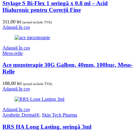
Stylage S Bi-Flex 1 seringă x 0.8 ml – Acid
Hialuronic pentru Corecții Fine
311,00
lei
(prețul include TVA)
Adaugă în coș
Adaugă în coș
Meso-relle
Ace mezoterapie 30G Galben, 40mm, 100buc, Meso-
Relle
188,00
lei
(prețul include TVA)
Adaugă în coș
Adaugă în coș
Aesthetic Dermal®
,
Skin Tech Pharma
RRS HA Long Lasting, seringă 3ml