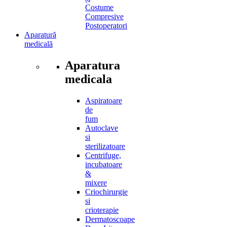
Costume
Compresive
Postoperatori
Aparatură
medicală
Aparatura
medicala
Aspiratoare
de
fum
Autoclave
si
sterilizatoare
Centrifuge,
incubatoare
&
mixere
Criochirurgie
si
crioterapie
Dermatoscoape