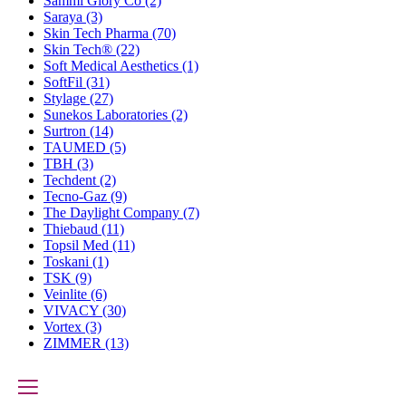
Sammi Glory Co
(2)
Saraya
(3)
Skin Tech Pharma
(70)
Skin Tech®
(22)
Soft Medical Aesthetics
(1)
SoftFil
(31)
Stylage
(27)
Sunekos Laboratories
(2)
Surtron
(14)
TAUMED
(5)
TBH
(3)
Techdent
(2)
Tecno-Gaz
(9)
The Daylight Company
(7)
Thiebaud
(11)
Topsil Med
(11)
Toskani
(1)
TSK
(9)
Veinlite
(6)
VIVACY
(30)
Vortex
(3)
ZIMMER
(13)