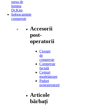
sursa de
lumina
Dr.Kim
Imbracaminte
compresie
Accesorii
post-
operatorii
Ciorapi
de
compresie
Compresie
facială
Centuri
modelatoare
Paduri
postoperatorii
Articole
bărbați