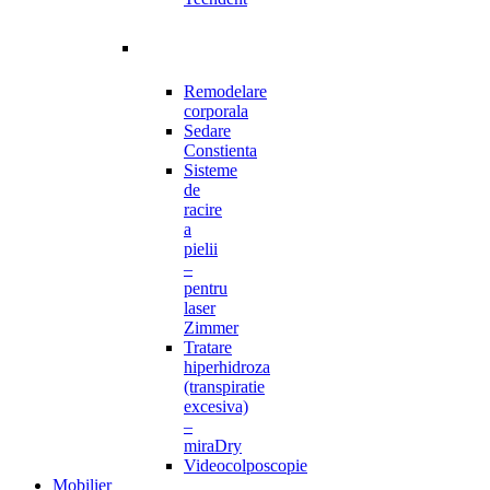
Remodelare
corporala
Sedare
Constienta
Sisteme
de
racire
a
pielii
–
pentru
laser
Zimmer
Tratare
hiperhidroza
(transpiratie
excesiva)
–
miraDry
Videocolposcopie
Mobilier