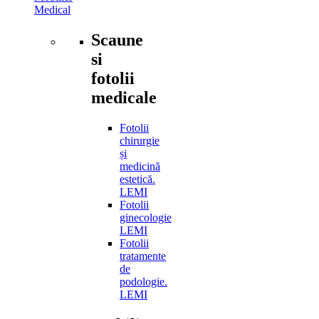
Medical
Scaune
si
fotolii
medicale
Fotolii
chirurgie
și
medicină
estetică.
LEMI
Fotolii
ginecologie
LEMI
Fotolii
tratamente
de
podologie.
LEMI