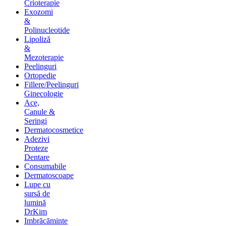
Crioterapie
Exozomi
&
Polinucleotide
Lipoliză
&
Mezoterapie
Peelinguri
Ortopedie
Fillere/Peelinguri
Ginecologie
Ace,
Canule &
Seringi
Dermatocosmetice
Adezivi
Proteze
Dentare
Consumabile
Dermatoscoape
Lupe cu
sursă de
lumină
DrKim
Imbrăcăminte