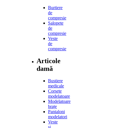
Burtiere
de
compresie
Salopete
de
compresie
Veste
de
compresie
Articole
damă
Bustiere
medicale
Corsete
modelatoare
Modelatoare
brațe
Pantaloni
modelatori
Veste
și