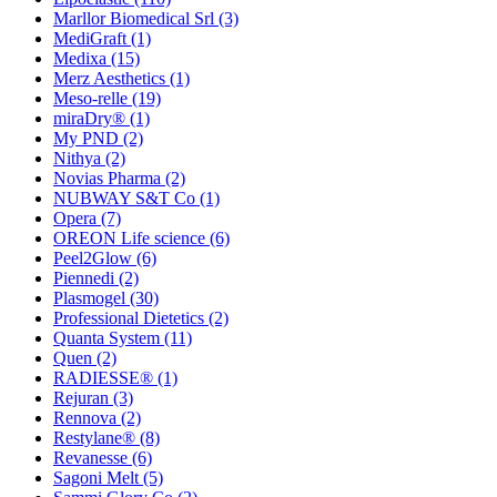
Marllor Biomedical Srl
(3)
MediGraft
(1)
Medixa
(15)
Merz Aesthetics
(1)
Meso-relle
(19)
miraDry®
(1)
My PND
(2)
Nithya
(2)
Novias Pharma
(2)
NUBWAY S&T Co
(1)
Opera
(7)
OREON Life science
(6)
Peel2Glow
(6)
Piennedi
(2)
Plasmogel
(30)
Professional Dietetics
(2)
Quanta System
(11)
Quen
(2)
RADIESSE®
(1)
Rejuran
(3)
Rennova
(2)
Restylane®
(8)
Revanesse
(6)
Sagoni Melt
(5)