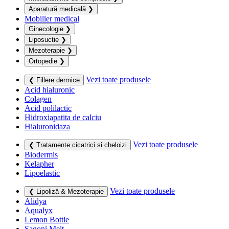
Aparatură medicală
❯
Mobilier medical
Ginecologie
❯
Liposuctie
❯
Mezoterapie
❯
Ortopedie
❯
Vezi toate produsele
❮ Fillere dermice
Acid hialuronic
Colagen
Acid polilactic
Hidroxiapatita de calciu
Hialuronidaza
Vezi toate produsele
❮ Tratamente cicatrici si cheloizi
Biodermis
Kelapher
Lipoelastic
Vezi toate produsele
❮ Lipoliză & Mezoterapie
Alidya
Aqualyx
Lemon Bottle
Sagoni Melt