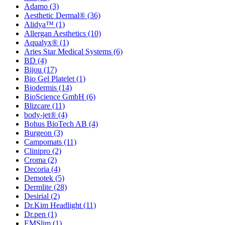
Adamo
(3)
Aesthetic Dermal®
(36)
Alidya™
(1)
Allergan Aesthetics
(10)
Aqualyx®
(1)
Aries Star Medical Systems
(6)
BD
(4)
Bijou
(17)
Bio Gel Platelet
(1)
Biodermis
(14)
BioScience GmbH
(6)
Blizcare
(11)
body-jet®
(4)
Bohus BioTech AB
(4)
Burgeon
(3)
Campomats
(11)
Clinipro
(2)
Croma
(2)
Decoria
(4)
Demotek
(5)
Dermlite
(28)
Desirial
(2)
Dr.Kim Headlight
(11)
Dr.pen
(1)
EMSlim
(1)