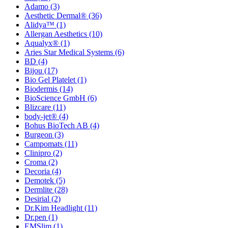
Adamo
(3)
Aesthetic Dermal®
(36)
Alidya™
(1)
Allergan Aesthetics
(10)
Aqualyx®
(1)
Aries Star Medical Systems
(6)
BD
(4)
Bijou
(17)
Bio Gel Platelet
(1)
Biodermis
(14)
BioScience GmbH
(6)
Blizcare
(11)
body-jet®
(4)
Bohus BioTech AB
(4)
Burgeon
(3)
Campomats
(11)
Clinipro
(2)
Croma
(2)
Decoria
(4)
Demotek
(5)
Dermlite
(28)
Desirial
(2)
Dr.Kim Headlight
(11)
Dr.pen
(1)
EMSlim
(1)