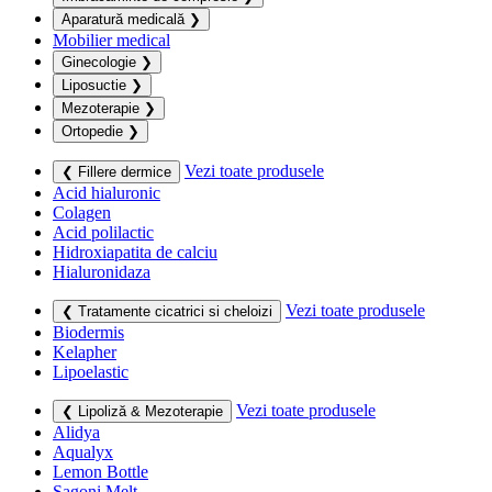
Aparatură medicală
❯
Mobilier medical
Ginecologie
❯
Liposuctie
❯
Mezoterapie
❯
Ortopedie
❯
Vezi toate produsele
❮ Fillere dermice
Acid hialuronic
Colagen
Acid polilactic
Hidroxiapatita de calciu
Hialuronidaza
Vezi toate produsele
❮ Tratamente cicatrici si cheloizi
Biodermis
Kelapher
Lipoelastic
Vezi toate produsele
❮ Lipoliză & Mezoterapie
Alidya
Aqualyx
Lemon Bottle
Sagoni Melt