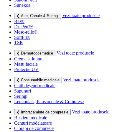
Sunekos
Vezi toate produsele
❮ Ace, Canule & Seringi
BD®
Dr. Pen™
Meso-relle®
SoftFil®
TSK
Vezi toate produsele
❮ Dermatocosmetice
Creme si lotiuni
Masti faciale
Protectie UV
Vezi toate produsele
❮ Consumabile medicale
Cutii deșeuri medicale
Sapunuri
Seringi
Leucoplast, Pansamente & Comprese
Vezi toate produsele
❮ Imbracaminte de compresie
Bustiere medicale
Centuri modelatoare
Ciorapi de compresie