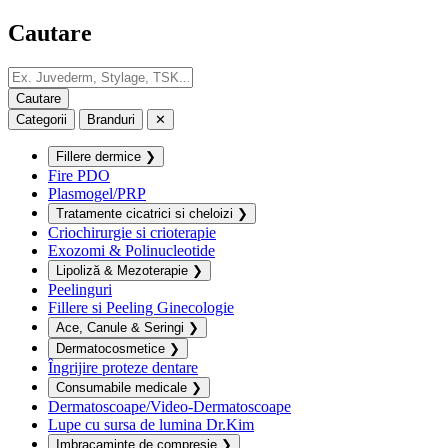
Cautare
Categorii
Branduri
✕
Fillere dermice
❯
Fire PDO
Plasmogel/PRP
Tratamente cicatrici si cheloizi
❯
Criochirurgie si crioterapie
Exozomi & Polinucleotide
Lipoliză & Mezoterapie
❯
Peelinguri
Fillere si Peeling Ginecologie
Ace, Canule & Seringi
❯
Dermatocosmetice
❯
Îngrijire proteze dentare
Consumabile medicale
❯
Dermatoscoape/Video-Dermatoscoape
Lupe cu sursa de lumina Dr.Kim
Imbracaminte de compresie
❯