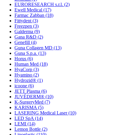
EURORESEARCH s.r.l.
(2)
Ewell Medical
(17)
Farmac Zabban
(18)
Fittydent
(3)
Freezpen
(3)
Galderma
(9)
Gana R&D
(2)
Genefill
(4)
Guna Collagen MD
(13)
Guna S.p.a.
(13)
Horus
(6)
Human Med
(18)
HyaCorp
(3)
Hyamino
(2)
Hydrozid®
(1)
icoone
(6)
JETT Plasma
(6)
JUVÉDERM®
(10)
K-SurgeryMed
(7)
KARISMA
(5)
LASERING Medical Laser
(10)
LED SpA
(14)
LEMI
(14)
Lemon Bottle
(2)
Lipoelastic
(110)