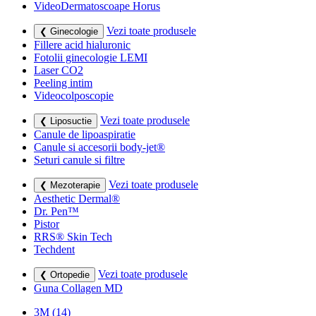
VideoDermatoscoape Horus
Vezi toate produsele
❮ Ginecologie
Fillere acid hialuronic
Fotolii ginecologie LEMI
Laser CO2
Peeling intim
Videocolposcopie
Vezi toate produsele
❮ Liposuctie
Canule de lipoaspiratie
Canule si accesorii body-jet®
Seturi canule si filtre
Vezi toate produsele
❮ Mezoterapie
Aesthetic Dermal®
Dr. Pen™
Pistor
RRS® Skin Tech
Techdent
Vezi toate produsele
❮ Ortopedie
Guna Collagen MD
3M
(14)