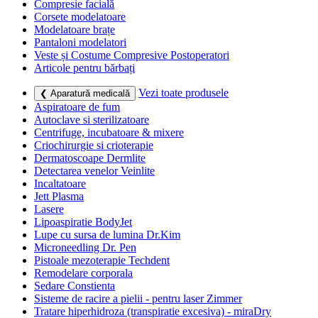
Compresie facială
Corsete modelatoare
Modelatoare brațe
Pantaloni modelatori
Veste și Costume Compresive Postoperatori
Articole pentru bărbați
Vezi toate produsele
❮ Aparatură medicală
Aspiratoare de fum
Autoclave si sterilizatoare
Centrifuge, incubatoare & mixere
Criochirurgie si crioterapie
Dermatoscoape Dermlite
Detectarea venelor Veinlite
Incaltatoare
Jett Plasma
Lasere
Lipoaspiratie BodyJet
Lupe cu sursa de lumina Dr.Kim
Microneedling Dr. Pen
Pistoale mezoterapie Techdent
Remodelare corporala
Sedare Constienta
Sisteme de racire a pielii - pentru laser Zimmer
Tratare hiperhidroza (transpiratie excesiva) - miraDry