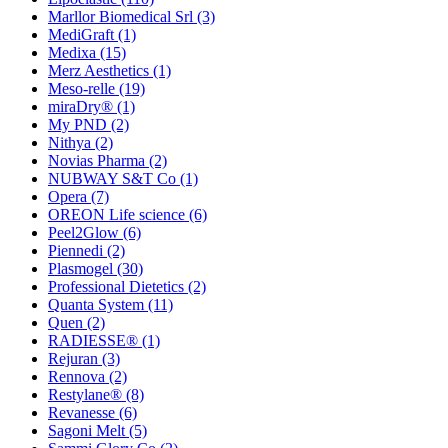
Marllor Biomedical Srl
(3)
MediGraft
(1)
Medixa
(15)
Merz Aesthetics
(1)
Meso-relle
(19)
miraDry®
(1)
My PND
(2)
Nithya
(2)
Novias Pharma
(2)
NUBWAY S&T Co
(1)
Opera
(7)
OREON Life science
(6)
Peel2Glow
(6)
Piennedi
(2)
Plasmogel
(30)
Professional Dietetics
(2)
Quanta System
(11)
Quen
(2)
RADIESSE®
(1)
Rejuran
(3)
Rennova
(2)
Restylane®
(8)
Revanesse
(6)
Sagoni Melt
(5)