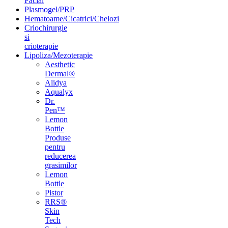
Facial
Plasmogel/PRP
Hematoame/Cicatrici/Chelozi
Criochirurgie
si
crioterapie
Lipoliza/Mezoterapie
Aesthetic
Dermal®
Alidya
Aqualyx
Dr.
Pen™
Lemon
Bottle
Produse
pentru
reducerea
grasimilor
Lemon
Bottle
Pistor
RRS®
Skin
Tech