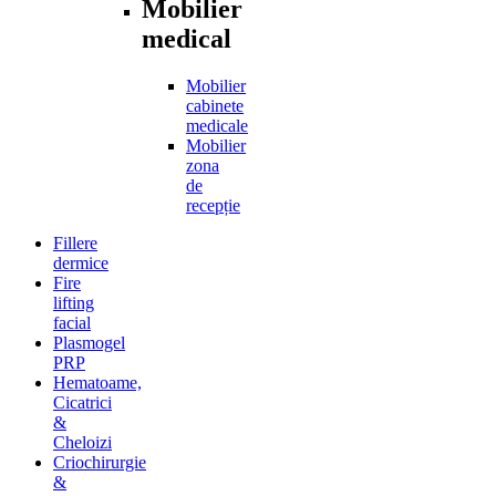
Mobilier
medical
Mobilier
cabinete
medicale
Mobilier
zona
de
recepție
Fillere
dermice
Fire
lifting
facial
Plasmogel
PRP
Hematoame,
Cicatrici
&
Cheloizi
Criochirurgie
&