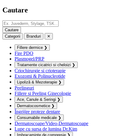
Cautare
Categorii
Branduri
✕
Fillere dermice
❯
Fire PDO
Plasmogel/PRP
Tratamente cicatrici si cheloizi
❯
Criochirurgie si crioterapie
Exozomi & Polinucleotide
Lipoliză & Mezoterapie
❯
Peelinguri
Fillere si Peeling Ginecologie
Ace, Canule & Seringi
❯
Dermatocosmetice
❯
Îngrijire proteze dentare
Consumabile medicale
❯
Dermatoscoape/Video-Dermatoscoape
Lupe cu sursa de lumina Dr.Kim
Imbracaminte de compresie
❯