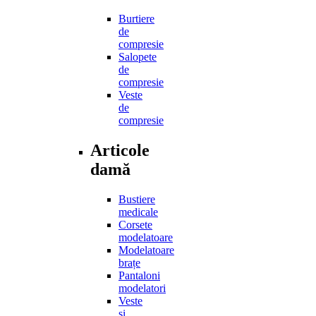
Burtiere
de
compresie
Salopete
de
compresie
Veste
de
compresie
Articole
damă
Bustiere
medicale
Corsete
modelatoare
Modelatoare
brațe
Pantaloni
modelatori
Veste
și