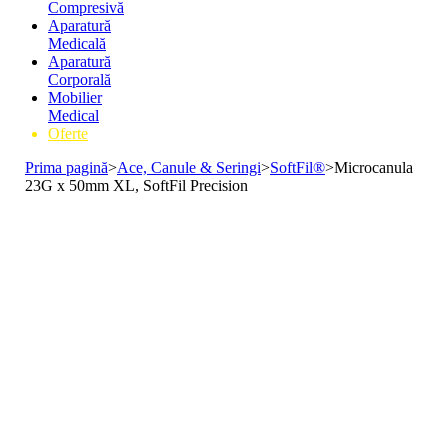
Compresivă
Aparatură
Medicală
Aparatură
Corporală
Mobilier
Medical
Oferte
Prima pagină
>
Ace, Canule & Seringi
>
SoftFil®
>
Microcanula
23G x 50mm XL, SoftFil Precision