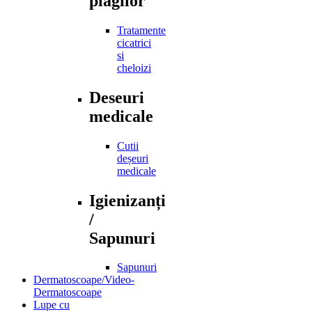
plagilor
Tratamente
cicatrici
si
cheloizi
Deseuri
medicale
Cutii
deșeuri
medicale
Igienizanți
/
Sapunuri
Sapunuri
Dermatoscoape/Video-
Dermatoscoape
Lupe cu