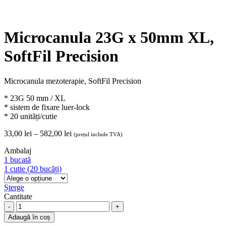
Microcanula 23G x 50mm XL,
SoftFil Precision
Microcanula mezoterapie, SoftFil Precision
* 23G 50 mm / XL
* sistem de fixare luer-lock
* 20 unități/cutie
Interval
33,00
lei
–
582,00
lei
(prețul include TVA)
de
Ambalaj
prețuri:
1 bucată
33,00 lei
1 cutie (20 bucăți)
până
la
Șterge
582,00 lei
Cantitate
Microcanula
23G
Adaugă în coș
x