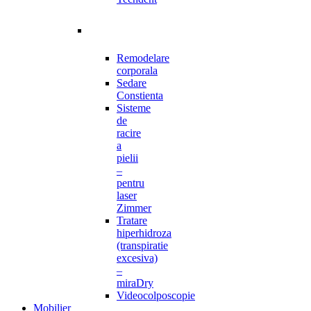
Remodelare
corporala
Sedare
Constienta
Sisteme
de
racire
a
pielii
–
pentru
laser
Zimmer
Tratare
hiperhidroza
(transpiratie
excesiva)
–
miraDry
Videocolposcopie
Mobilier