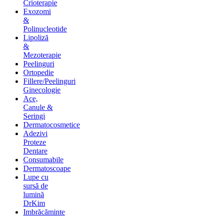
Crioterapie
Exozomi
&
Polinucleotide
Lipoliză
&
Mezoterapie
Peelinguri
Ortopedie
Fillere/Peelinguri
Ginecologie
Ace,
Canule &
Seringi
Dermatocosmetice
Adezivi
Proteze
Dentare
Consumabile
Dermatoscoape
Lupe cu
sursă de
lumină
DrKim
Imbrăcăminte