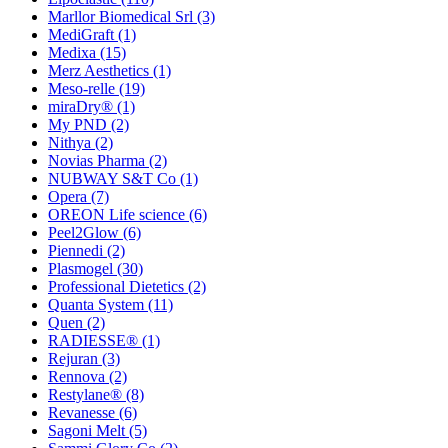
Marllor Biomedical Srl
(3)
MediGraft
(1)
Medixa
(15)
Merz Aesthetics
(1)
Meso-relle
(19)
miraDry®
(1)
My PND
(2)
Nithya
(2)
Novias Pharma
(2)
NUBWAY S&T Co
(1)
Opera
(7)
OREON Life science
(6)
Peel2Glow
(6)
Piennedi
(2)
Plasmogel
(30)
Professional Dietetics
(2)
Quanta System
(11)
Quen
(2)
RADIESSE®
(1)
Rejuran
(3)
Rennova
(2)
Restylane®
(8)
Revanesse
(6)
Sagoni Melt
(5)