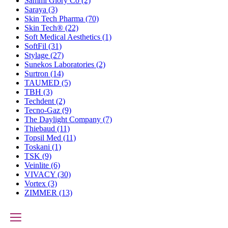
Sammi Glory Co
(2)
Saraya
(3)
Skin Tech Pharma
(70)
Skin Tech®
(22)
Soft Medical Aesthetics
(1)
SoftFil
(31)
Stylage
(27)
Sunekos Laboratories
(2)
Surtron
(14)
TAUMED
(5)
TBH
(3)
Techdent
(2)
Tecno-Gaz
(9)
The Daylight Company
(7)
Thiebaud
(11)
Topsil Med
(11)
Toskani
(1)
TSK
(9)
Veinlite
(6)
VIVACY
(30)
Vortex
(3)
ZIMMER
(13)