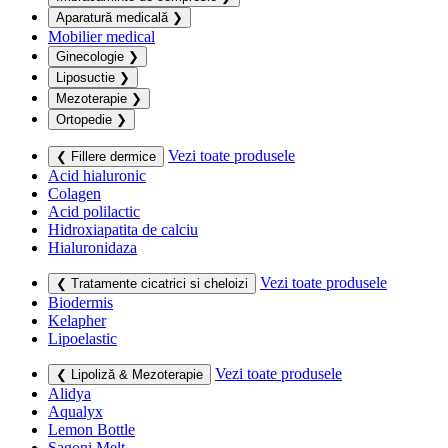
Aparatură medicală
❯
Mobilier medical
Ginecologie
❯
Liposuctie
❯
Mezoterapie
❯
Ortopedie
❯
Vezi toate produsele
❮ Fillere dermice
Acid hialuronic
Colagen
Acid polilactic
Hidroxiapatita de calciu
Hialuronidaza
Vezi toate produsele
❮ Tratamente cicatrici si cheloizi
Biodermis
Kelapher
Lipoelastic
Vezi toate produsele
❮ Lipoliză & Mezoterapie
Alidya
Aqualyx
Lemon Bottle
Sagoni Melt