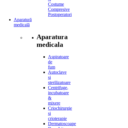
Costume
Compresive
Postoperatori
Aparatură
medicală
Aparatura
medicala
Aspiratoare
de
fum
Autoclave
si
sterilizatoare
Centrifuge,
incubatoare
&
mixere
Criochirurgie
si
crioterapie
Dermatoscoape