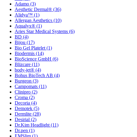
Adamo
(3)
Aesthetic Dermal®
(36)
Alidya™
(1)
Allergan Aesthetics
(10)
Aqualyx®
(1)
Aries Star Medical Systems
(6)
BD
(4)
Bijou
(17)
Bio Gel Platelet
(1)
Biodermis
(14)
BioScience GmbH
(6)
Blizcare
(11)
body-jet®
(4)
Bohus BioTech AB
(4)
Burgeon
(3)
Campomats
(11)
Clinipro
(2)
Croma
(2)
Decoria
(4)
Demotek
(5)
Dermlite
(28)
Desirial
(2)
Dr.Kim Headlight
(11)
Dr.pen
(1)
EMSlim
(1)