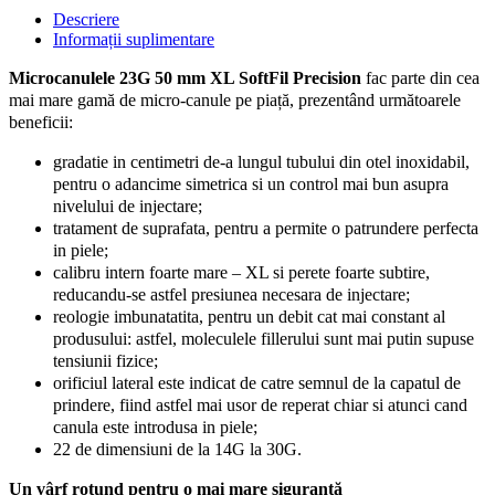
50mm
Descriere
XL,
Informații suplimentare
SoftFil
Precision
Microcanulele 23G 50 mm XL SoftFil Precision
fac parte din cea
quantity
mai mare gamă de micro-canule pe piață, prezentând următoarele
beneficii:
gradatie in centimetri de-a lungul tubului din otel inoxidabil,
pentru o adancime simetrica si un control mai bun asupra
nivelului de injectare;
tratament de suprafata, pentru a permite o patrundere perfecta
in piele;
calibru intern foarte mare – XL si perete foarte subtire,
reducandu-se astfel presiunea necesara de injectare;
reologie imbunatatita, pentru un debit cat mai constant al
produsului: astfel, moleculele fillerului sunt mai putin supuse
tensiunii fizice;
orificiul lateral este indicat de catre semnul de la capatul de
prindere, fiind astfel mai usor de reperat chiar si atunci cand
canula este introdusa in piele;
22 de dimensiuni de la 14G la 30G.
Un vârf rotund pentru o mai mare siguranță