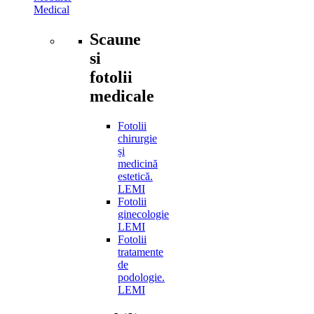
Medical
Scaune
si
fotolii
medicale
Fotolii
chirurgie
și
medicină
estetică.
LEMI
Fotolii
ginecologie
LEMI
Fotolii
tratamente
de
podologie.
LEMI