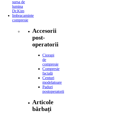
sursa de
lumina
Dr.Kim
Imbracaminte
compresie
Accesorii
post-
operatorii
Ciorapi
de
compresie
Compresie
facială
Centuri
modelatoare
Paduri
postoperatorii
Articole
bărbați