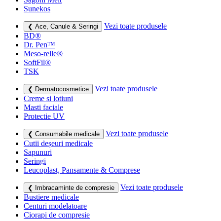
Sunekos
Vezi toate produsele
❮ Ace, Canule & Seringi
BD®
Dr. Pen™
Meso-relle®
SoftFil®
TSK
Vezi toate produsele
❮ Dermatocosmetice
Creme si lotiuni
Masti faciale
Protectie UV
Vezi toate produsele
❮ Consumabile medicale
Cutii deșeuri medicale
Sapunuri
Seringi
Leucoplast, Pansamente & Comprese
Vezi toate produsele
❮ Imbracaminte de compresie
Bustiere medicale
Centuri modelatoare
Ciorapi de compresie