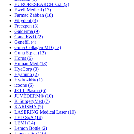
EURORESEARCH s.r.l.
(2)
Ewell Medical
(17)
Farmac Zabban
(18)
Fittydent
(3)
Freezpen
(3)
Galderma
(9)
Gana R&D
(2)
Genefill
(4)
Guna Collagen MD
(13)
Guna S.p.a.
(13)
Horus
(6)
Human Med
(18)
HyaCorp
(3)
Hyamino
(2)
Hydrozid®
(1)
icoone
(6)
JETT Plasma
(6)
JUVÉDERM®
(10)
K-SurgeryMed
(7)
KARISMA
(5)
LASERING Medical Laser
(10)
LED SpA
(14)
LEMI
(14)
Lemon Bottle
(2)
Lipoelastic
(110)