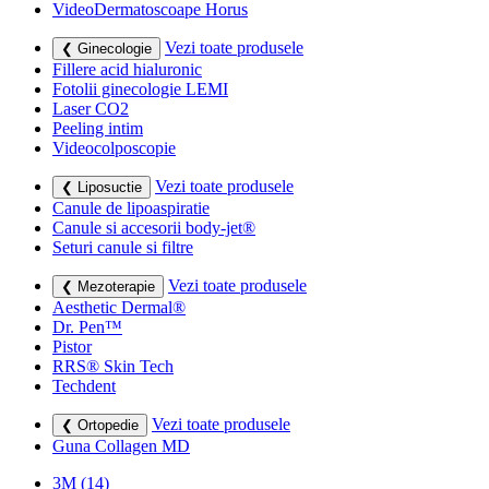
VideoDermatoscoape Horus
Vezi toate produsele
❮ Ginecologie
Fillere acid hialuronic
Fotolii ginecologie LEMI
Laser CO2
Peeling intim
Videocolposcopie
Vezi toate produsele
❮ Liposuctie
Canule de lipoaspiratie
Canule si accesorii body-jet®
Seturi canule si filtre
Vezi toate produsele
❮ Mezoterapie
Aesthetic Dermal®
Dr. Pen™
Pistor
RRS® Skin Tech
Techdent
Vezi toate produsele
❮ Ortopedie
Guna Collagen MD
3M
(14)