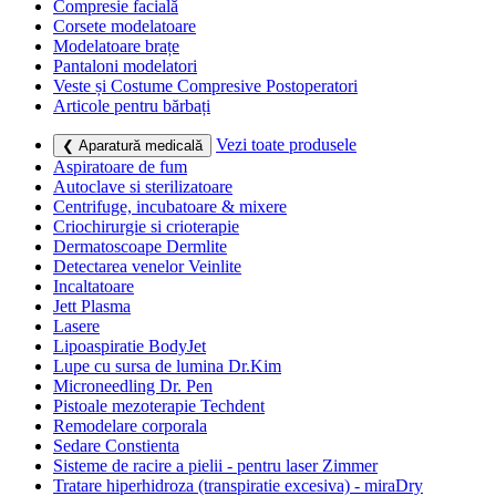
Compresie facială
Corsete modelatoare
Modelatoare brațe
Pantaloni modelatori
Veste și Costume Compresive Postoperatori
Articole pentru bărbați
Vezi toate produsele
❮ Aparatură medicală
Aspiratoare de fum
Autoclave si sterilizatoare
Centrifuge, incubatoare & mixere
Criochirurgie si crioterapie
Dermatoscoape Dermlite
Detectarea venelor Veinlite
Incaltatoare
Jett Plasma
Lasere
Lipoaspiratie BodyJet
Lupe cu sursa de lumina Dr.Kim
Microneedling Dr. Pen
Pistoale mezoterapie Techdent
Remodelare corporala
Sedare Constienta
Sisteme de racire a pielii - pentru laser Zimmer
Tratare hiperhidroza (transpiratie excesiva) - miraDry