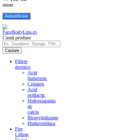
minte
Caută produse
Fillere
dermice
Acid
hialuronic
Colagen
Acid
polilactic
Hidroxiapatita
de
calciu
Biorevitalizante
Hialuronidaza
Fire
Lifting