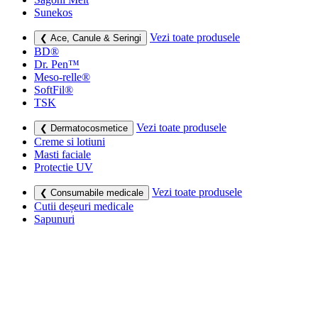
Sunekos
Vezi toate produsele
❮ Ace, Canule & Seringi
BD®
Dr. Pen™
Meso-relle®
SoftFil®
TSK
Vezi toate produsele
❮ Dermatocosmetice
Creme si lotiuni
Masti faciale
Protectie UV
Vezi toate produsele
❮ Consumabile medicale
Cutii deșeuri medicale
Sapunuri
Seringi
Leucoplast, Pansamente & Comprese
Vezi toate produsele
❮ Imbracaminte de compresie
Bustiere medicale
Centuri modelatoare
Ciorapi de compresie