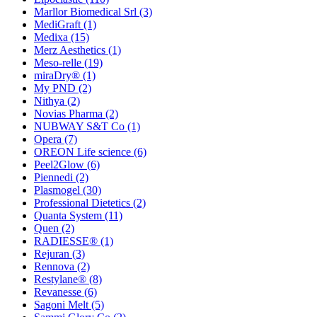
Marllor Biomedical Srl
(3)
MediGraft
(1)
Medixa
(15)
Merz Aesthetics
(1)
Meso-relle
(19)
miraDry®
(1)
My PND
(2)
Nithya
(2)
Novias Pharma
(2)
NUBWAY S&T Co
(1)
Opera
(7)
OREON Life science
(6)
Peel2Glow
(6)
Piennedi
(2)
Plasmogel
(30)
Professional Dietetics
(2)
Quanta System
(11)
Quen
(2)
RADIESSE®
(1)
Rejuran
(3)
Rennova
(2)
Restylane®
(8)
Revanesse
(6)
Sagoni Melt
(5)