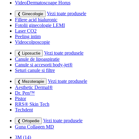
VideoDermatoscoape Horus
Vezi toate produsele
❮ Ginecologie
Fillere acid hialuronic
Fotolii ginecologie LEMI
Laser CO2
Peeling intim
Videocolposcopie
Vezi toate produsele
❮ Liposuctie
Canule de lipoaspiratie
Canule si accesorii body-jet®
Seturi canule si filtre
Vezi toate produsele
❮ Mezoterapie
Aesthetic Dermal®
Dr. Pen™
Pistor
RRS® Skin Tech
Techdent
Vezi toate produsele
❮ Ortopedie
Guna Collagen MD
3M
(14)