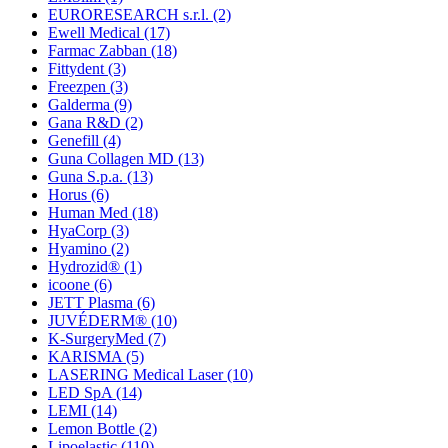
EURORESEARCH s.r.l.
(2)
Ewell Medical
(17)
Farmac Zabban
(18)
Fittydent
(3)
Freezpen
(3)
Galderma
(9)
Gana R&D
(2)
Genefill
(4)
Guna Collagen MD
(13)
Guna S.p.a.
(13)
Horus
(6)
Human Med
(18)
HyaCorp
(3)
Hyamino
(2)
Hydrozid®
(1)
icoone
(6)
JETT Plasma
(6)
JUVÉDERM®
(10)
K-SurgeryMed
(7)
KARISMA
(5)
LASERING Medical Laser
(10)
LED SpA
(14)
LEMI
(14)
Lemon Bottle
(2)
Lipoelastic
(110)