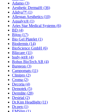
Adamo
(3)
Aesthetic Dermal®
(36)
Alidya™
(1)
Allergan Aesthetics
(10)
Aqualyx®
(1)
Aries Star Medical Systems
(6)
BD
(4)
Bijou
(17)
Bio Gel Platelet
(1)
Biodermis
(14)
BioScience GmbH
(6)
Blizcare
(11)
body-jet®
(4)
Bohus BioTech AB
(4)
Burgeon
(3)
Campomats
(11)
Clinipro
(2)
Croma
(2)
Decoria
(4)
Demotek
(5)
Dermlite
(28)
Desirial
(2)
Dr.Kim Headlight
(11)
Dr.pen
(1)
EMSlim
(1)