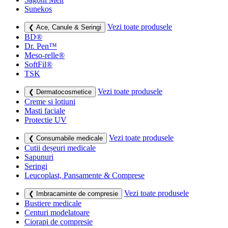
Sunekos
Vezi toate produsele
❮ Ace, Canule & Seringi
BD®
Dr. Pen™
Meso-relle®
SoftFil®
TSK
Vezi toate produsele
❮ Dermatocosmetice
Creme si lotiuni
Masti faciale
Protectie UV
Vezi toate produsele
❮ Consumabile medicale
Cutii deșeuri medicale
Sapunuri
Seringi
Leucoplast, Pansamente & Comprese
Vezi toate produsele
❮ Imbracaminte de compresie
Bustiere medicale
Centuri modelatoare
Ciorapi de compresie