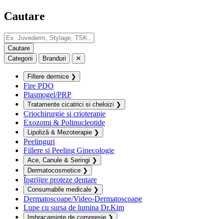
Cautare
Categorii
Branduri
✕
Fillere dermice
❯
Fire PDO
Plasmogel/PRP
Tratamente cicatrici si cheloizi
❯
Criochirurgie si crioterapie
Exozomi & Polinucleotide
Lipoliză & Mezoterapie
❯
Peelinguri
Fillere si Peeling Ginecologie
Ace, Canule & Seringi
❯
Dermatocosmetice
❯
Îngrijire proteze dentare
Consumabile medicale
❯
Dermatoscoape/Video-Dermatoscoape
Lupe cu sursa de lumina Dr.Kim
Imbracaminte de compresie
❯