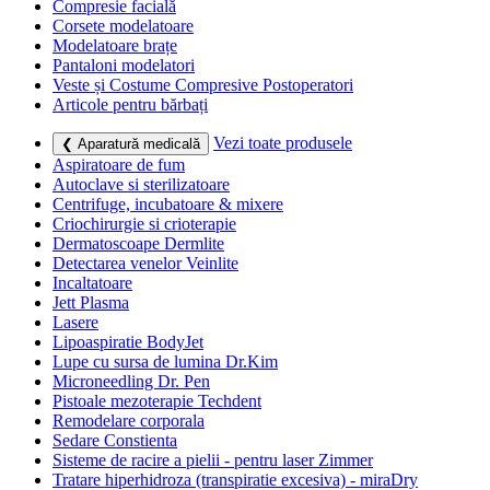
Compresie facială
Corsete modelatoare
Modelatoare brațe
Pantaloni modelatori
Veste și Costume Compresive Postoperatori
Articole pentru bărbați
Vezi toate produsele
❮ Aparatură medicală
Aspiratoare de fum
Autoclave si sterilizatoare
Centrifuge, incubatoare & mixere
Criochirurgie si crioterapie
Dermatoscoape Dermlite
Detectarea venelor Veinlite
Incaltatoare
Jett Plasma
Lasere
Lipoaspiratie BodyJet
Lupe cu sursa de lumina Dr.Kim
Microneedling Dr. Pen
Pistoale mezoterapie Techdent
Remodelare corporala
Sedare Constienta
Sisteme de racire a pielii - pentru laser Zimmer
Tratare hiperhidroza (transpiratie excesiva) - miraDry