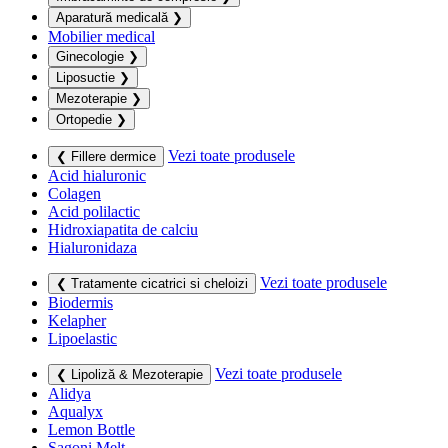
Aparatură medicală
❯
Mobilier medical
Ginecologie
❯
Liposuctie
❯
Mezoterapie
❯
Ortopedie
❯
Vezi toate produsele
❮ Fillere dermice
Acid hialuronic
Colagen
Acid polilactic
Hidroxiapatita de calciu
Hialuronidaza
Vezi toate produsele
❮ Tratamente cicatrici si cheloizi
Biodermis
Kelapher
Lipoelastic
Vezi toate produsele
❮ Lipoliză & Mezoterapie
Alidya
Aqualyx
Lemon Bottle
Sagoni Melt