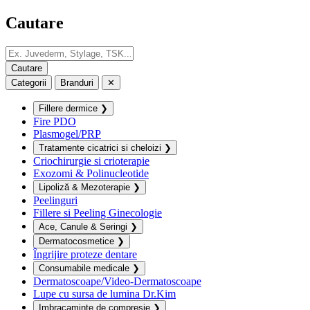
Cautare
Categorii
Branduri
✕
Fillere dermice
❯
Fire PDO
Plasmogel/PRP
Tratamente cicatrici si cheloizi
❯
Criochirurgie si crioterapie
Exozomi & Polinucleotide
Lipoliză & Mezoterapie
❯
Peelinguri
Fillere si Peeling Ginecologie
Ace, Canule & Seringi
❯
Dermatocosmetice
❯
Îngrijire proteze dentare
Consumabile medicale
❯
Dermatoscoape/Video-Dermatoscoape
Lupe cu sursa de lumina Dr.Kim
Imbracaminte de compresie
❯