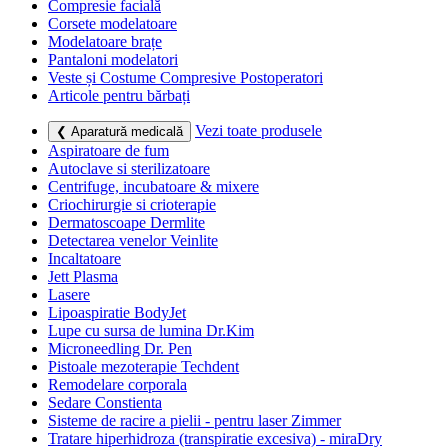
Compresie facială
Corsete modelatoare
Modelatoare brațe
Pantaloni modelatori
Veste și Costume Compresive Postoperatori
Articole pentru bărbați
Vezi toate produsele
❮ Aparatură medicală
Aspiratoare de fum
Autoclave si sterilizatoare
Centrifuge, incubatoare & mixere
Criochirurgie si crioterapie
Dermatoscoape Dermlite
Detectarea venelor Veinlite
Incaltatoare
Jett Plasma
Lasere
Lipoaspiratie BodyJet
Lupe cu sursa de lumina Dr.Kim
Microneedling Dr. Pen
Pistoale mezoterapie Techdent
Remodelare corporala
Sedare Constienta
Sisteme de racire a pielii - pentru laser Zimmer
Tratare hiperhidroza (transpiratie excesiva) - miraDry