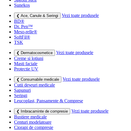
Sunekos
Vezi toate produsele
❮ Ace, Canule & Seringi
BD®
Dr. Pen™
Meso-relle®
SoftFil®
TSK
Vezi toate produsele
❮ Dermatocosmetice
Creme si lotiuni
Masti faciale
Protectie UV
Vezi toate produsele
❮ Consumabile medicale
Cutii deșeuri medicale
Sapunuri
Seringi
Leucoplast, Pansamente & Comprese
Vezi toate produsele
❮ Imbracaminte de compresie
Bustiere medicale
Centuri modelatoare
Ciorapi de compresie