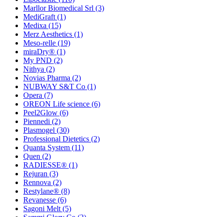
Marllor Biomedical Srl
(3)
MediGraft
(1)
Medixa
(15)
Merz Aesthetics
(1)
Meso-relle
(19)
miraDry®
(1)
My PND
(2)
Nithya
(2)
Novias Pharma
(2)
NUBWAY S&T Co
(1)
Opera
(7)
OREON Life science
(6)
Peel2Glow
(6)
Piennedi
(2)
Plasmogel
(30)
Professional Dietetics
(2)
Quanta System
(11)
Quen
(2)
RADIESSE®
(1)
Rejuran
(3)
Rennova
(2)
Restylane®
(8)
Revanesse
(6)
Sagoni Melt
(5)