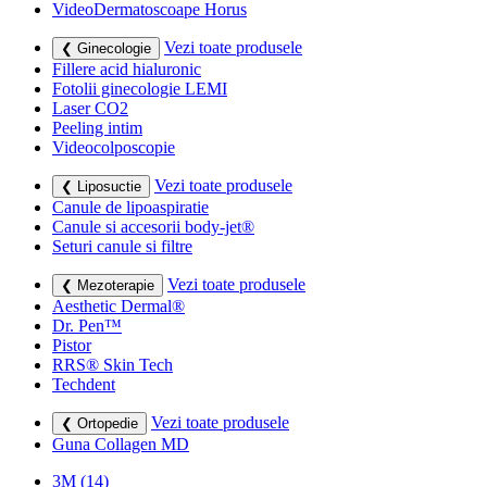
VideoDermatoscoape Horus
Vezi toate produsele
❮ Ginecologie
Fillere acid hialuronic
Fotolii ginecologie LEMI
Laser CO2
Peeling intim
Videocolposcopie
Vezi toate produsele
❮ Liposuctie
Canule de lipoaspiratie
Canule si accesorii body-jet®
Seturi canule si filtre
Vezi toate produsele
❮ Mezoterapie
Aesthetic Dermal®
Dr. Pen™
Pistor
RRS® Skin Tech
Techdent
Vezi toate produsele
❮ Ortopedie
Guna Collagen MD
3M
(14)