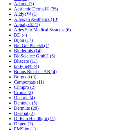
Adamo
(3)
Aesthetic Dermal®
(36)
Alidya™
(1)
Allergan Aesthetics
(10)
Aqualyx®
(1)
Aries Star Medical Systems
(6)
BD
(4)
Bijou
(17)
Bio Gel Platelet
(1)
Biodermis
(14)
BioScience GmbH
(6)
Blizcare
(11)
body-jet®
(4)
Bohus BioTech AB
(4)
Burgeon
(3)
Campomats
(11)
Clinipro
(2)
Croma
(2)
Decoria
(4)
Demotek
(5)
Dermlite
(28)
Desirial
(2)
Dr.Kim Headlight
(11)
Dr.pen
(1)
EMSlim
(1)