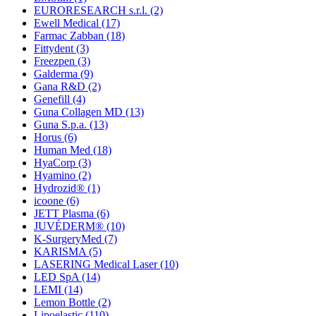
EURORESEARCH s.r.l.
(2)
Ewell Medical
(17)
Farmac Zabban
(18)
Fittydent
(3)
Freezpen
(3)
Galderma
(9)
Gana R&D
(2)
Genefill
(4)
Guna Collagen MD
(13)
Guna S.p.a.
(13)
Horus
(6)
Human Med
(18)
HyaCorp
(3)
Hyamino
(2)
Hydrozid®
(1)
icoone
(6)
JETT Plasma
(6)
JUVÉDERM®
(10)
K-SurgeryMed
(7)
KARISMA
(5)
LASERING Medical Laser
(10)
LED SpA
(14)
LEMI
(14)
Lemon Bottle
(2)
Lipoelastic
(110)