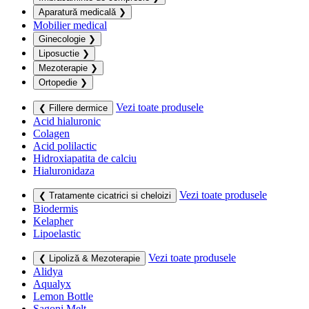
Aparatură medicală
❯
Mobilier medical
Ginecologie
❯
Liposuctie
❯
Mezoterapie
❯
Ortopedie
❯
Vezi toate produsele
❮ Fillere dermice
Acid hialuronic
Colagen
Acid polilactic
Hidroxiapatita de calciu
Hialuronidaza
Vezi toate produsele
❮ Tratamente cicatrici si cheloizi
Biodermis
Kelapher
Lipoelastic
Vezi toate produsele
❮ Lipoliză & Mezoterapie
Alidya
Aqualyx
Lemon Bottle
Sagoni Melt