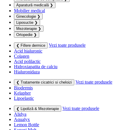
Aparatură medicală
❯
Mobilier medical
Ginecologie
❯
Liposuctie
❯
Mezoterapie
❯
Ortopedie
❯
Vezi toate produsele
❮ Fillere dermice
Acid hialuronic
Colagen
Acid polilactic
Hidroxiapatita de calciu
Hialuronidaza
Vezi toate produsele
❮ Tratamente cicatrici si cheloizi
Biodermis
Kelapher
Lipoelastic
Vezi toate produsele
❮ Lipoliză & Mezoterapie
Alidya
Aqualyx
Lemon Bottle
Sagoni Melt