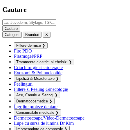
Cautare
Categorii
Branduri
✕
Fillere dermice
❯
Fire PDO
Plasmogel/PRP
Tratamente cicatrici si cheloizi
❯
Criochirurgie si crioterapie
Exozomi & Polinucleotide
Lipoliză & Mezoterapie
❯
Peelinguri
Fillere si Peeling Ginecologie
Ace, Canule & Seringi
❯
Dermatocosmetice
❯
Îngrijire proteze dentare
Consumabile medicale
❯
Dermatoscoape/Video-Dermatoscoape
Lupe cu sursa de lumina Dr.Kim
Imbracaminte de compresie
❯