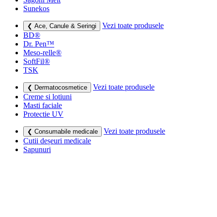
Sunekos
Vezi toate produsele
❮ Ace, Canule & Seringi
BD®
Dr. Pen™
Meso-relle®
SoftFil®
TSK
Vezi toate produsele
❮ Dermatocosmetice
Creme si lotiuni
Masti faciale
Protectie UV
Vezi toate produsele
❮ Consumabile medicale
Cutii deșeuri medicale
Sapunuri
Seringi
Leucoplast, Pansamente & Comprese
Vezi toate produsele
❮ Imbracaminte de compresie
Bustiere medicale
Centuri modelatoare
Ciorapi de compresie