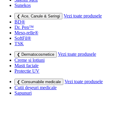
Sunekos
Vezi toate produsele
❮ Ace, Canule & Seringi
BD®
Dr. Pen™
Meso-relle®
SoftFil®
TSK
Vezi toate produsele
❮ Dermatocosmetice
Creme si lotiuni
Masti faciale
Protectie UV
Vezi toate produsele
❮ Consumabile medicale
Cutii deșeuri medicale
Sapunuri
Seringi
Leucoplast, Pansamente & Comprese
Vezi toate produsele
❮ Imbracaminte de compresie
Bustiere medicale
Centuri modelatoare
Ciorapi de compresie