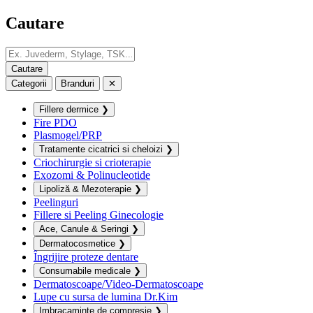
Cautare
Categorii
Branduri
✕
Fillere dermice
❯
Fire PDO
Plasmogel/PRP
Tratamente cicatrici si cheloizi
❯
Criochirurgie si crioterapie
Exozomi & Polinucleotide
Lipoliză & Mezoterapie
❯
Peelinguri
Fillere si Peeling Ginecologie
Ace, Canule & Seringi
❯
Dermatocosmetice
❯
Îngrijire proteze dentare
Consumabile medicale
❯
Dermatoscoape/Video-Dermatoscoape
Lupe cu sursa de lumina Dr.Kim
Imbracaminte de compresie
❯