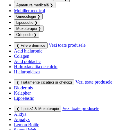
Aparatură medicală
❯
Mobilier medical
Ginecologie
❯
Liposuctie
❯
Mezoterapie
❯
Ortopedie
❯
Vezi toate produsele
❮ Fillere dermice
Acid hialuronic
Colagen
Acid polilactic
Hidroxiapatita de calciu
Hialuronidaza
Vezi toate produsele
❮ Tratamente cicatrici si cheloizi
Biodermis
Kelapher
Lipoelastic
Vezi toate produsele
❮ Lipoliză & Mezoterapie
Alidya
Aqualyx
Lemon Bottle
Sagoni Melt