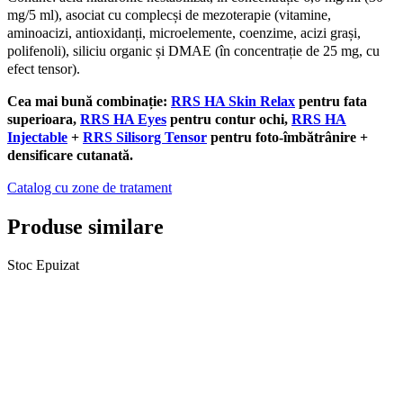
mg/5 ml), asociat cu complecși de mezoterapie (vitamine,
aminoacizi, antioxidanți, microelemente, coenzime, acizi grași,
polifenoli), siliciu organic și DMAE (în concentrație de 25 mg, cu
efect tensor).
Cea mai bună combinație:
RRS HA Skin Relax
pentru fata
superioara,
RRS HA Eyes
pentru contur ochi,
RRS HA
Injectable
+
RRS Silisorg Tensor
pentru foto-îmbătrânire +
densificare cutanată.
Catalog cu zone de tratament
Produse similare
Stoc Epuizat