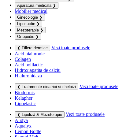
Aparatură medicală
❯
Mobilier medical
Ginecologie
❯
Liposuctie
❯
Mezoterapie
❯
Ortopedie
❯
Vezi toate produsele
❮ Fillere dermice
Acid hialuronic
Colagen
Acid polilactic
Hidroxiapatita de calciu
Hialuronidaza
Vezi toate produsele
❮ Tratamente cicatrici si cheloizi
Biodermis
Kelapher
Lipoelastic
Vezi toate produsele
❮ Lipoliză & Mezoterapie
Alidya
Aqualyx
Lemon Bottle
Sagoni Melt