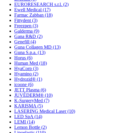
EURORESEARCH s.r.l.
(2)
Ewell Medical
(17)
Farmac Zabban
(18)
Fittydent
(3)
Freezpen
(3)
Galderma
(9)
Gana R&D
(2)
Genefill
(4)
Guna Collagen MD
(13)
Guna S.p.a.
(13)
Horus
(6)
Human Med
(18)
HyaCorp
(3)
Hyamino
(2)
Hydrozid®
(1)
icoone
(6)
JETT Plasma
(6)
JUVÉDERM®
(10)
K-SurgeryMed
(7)
KARISMA
(5)
LASERING Medical Laser
(10)
LED SpA
(14)
LEMI
(14)
Lemon Bottle
(2)
Lipoelastic
(110)