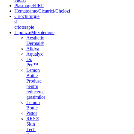
Facial
Plasmogel/PRP
Hematoame/Cicatrici/Chelozi
Criochirurgie
si
crioterapie
Lipoliza/Mezoterapie
Aesthetic
Dermal®
Alidya
Aqualyx
Dr.
Pen™
Lemon
Bottle
Produse
pentru
reducerea
grasimilor
Lemon
Bottle
Pistor
RRS®
Skin
Tech