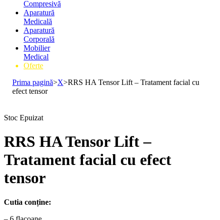
Compresivă
Aparatură
Medicală
Aparatură
Corporală
Mobilier
Medical
Oferte
Prima pagină
>
X
>
RRS HA Tensor Lift – Tratament facial cu
efect tensor
Stoc Epuizat
RRS HA Tensor Lift –
Tratament facial cu efect
tensor
Cutia conține:
– 6 flacoane