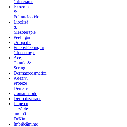
Crioterapie
Exozomi
&
Polinucleotide
Lipoliză
&
Mezoterapie
Peelinguri
Ortopedie
Fillere/Peelinguri
Ginecologie
Ace,
Canule &
Seringi
Dermatocosmetice
Adezivi
Proteze
Dentare
Consumabile
Dermatoscoape
Lupe cu
sursă de
lumină
DrKim
Imbrăcăminte