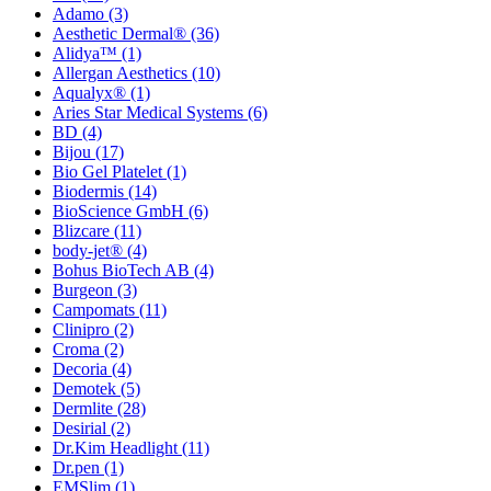
Adamo
(3)
Aesthetic Dermal®
(36)
Alidya™
(1)
Allergan Aesthetics
(10)
Aqualyx®
(1)
Aries Star Medical Systems
(6)
BD
(4)
Bijou
(17)
Bio Gel Platelet
(1)
Biodermis
(14)
BioScience GmbH
(6)
Blizcare
(11)
body-jet®
(4)
Bohus BioTech AB
(4)
Burgeon
(3)
Campomats
(11)
Clinipro
(2)
Croma
(2)
Decoria
(4)
Demotek
(5)
Dermlite
(28)
Desirial
(2)
Dr.Kim Headlight
(11)
Dr.pen
(1)
EMSlim
(1)