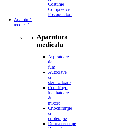
Costume
Compresive
Postoperatori
Aparatură
medicală
Aparatura
medicala
Aspiratoare
de
fum
Autoclave
si
sterilizatoare
Centrifuge,
incubatoare
&
mixere
Criochirurgie
si
crioterapie
Dermatoscoape