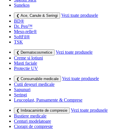
Sunekos
Vezi toate produsele
❮ Ace, Canule & Seringi
BD®
Dr. Pen™
Meso-relle®
SoftFil®
TSK
Vezi toate produsele
❮ Dermatocosmetice
Creme si lotiuni
Masti faciale
Protectie UV
Vezi toate produsele
❮ Consumabile medicale
Cutii deșeuri medicale
Sapunuri
Seringi
Leucoplast, Pansamente & Comprese
Vezi toate produsele
❮ Imbracaminte de compresie
Bustiere medicale
Centuri modelatoare
Ciorapi de compresie