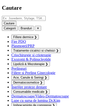
Cautare
Categorii
Branduri
✕
Fillere dermice
❯
Fire PDO
Plasmogel/PRP
Tratamente cicatrici si cheloizi
❯
Criochirurgie si crioterapie
Exozomi & Polinucleotide
Lipoliză & Mezoterapie
❯
Peelinguri
Fillere si Peeling Ginecologie
Ace, Canule & Seringi
❯
Dermatocosmetice
❯
Îngrijire proteze dentare
Consumabile medicale
❯
Dermatoscoape/Video-Dermatoscoape
Lupe cu sursa de lumina Dr.Kim
Imbracaminte de compresie
❯