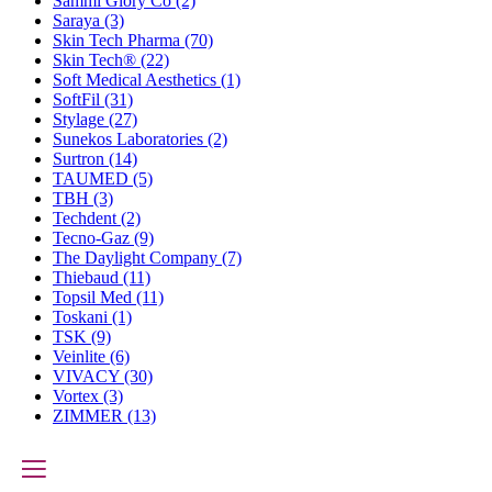
Sammi Glory Co
(2)
Saraya
(3)
Skin Tech Pharma
(70)
Skin Tech®
(22)
Soft Medical Aesthetics
(1)
SoftFil
(31)
Stylage
(27)
Sunekos Laboratories
(2)
Surtron
(14)
TAUMED
(5)
TBH
(3)
Techdent
(2)
Tecno-Gaz
(9)
The Daylight Company
(7)
Thiebaud
(11)
Topsil Med
(11)
Toskani
(1)
TSK
(9)
Veinlite
(6)
VIVACY
(30)
Vortex
(3)
ZIMMER
(13)