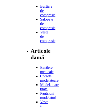
Burtiere
de
compresie
Salopete
de
compresie
Veste
de
compresie
Articole
damă
Bustiere
medicale
Corsete
modelatoare
Modelatoare
brațe
Pantaloni
modelatori
Veste
și