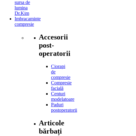
sursa de
lumina
Dr.Kim
Imbracaminte
compresie
Accesorii
post-
operatorii
Ciorapi
de
compresie
Compresie
facială
Centuri
modelatoare
Paduri
postoperatorii
Articole
bărbați