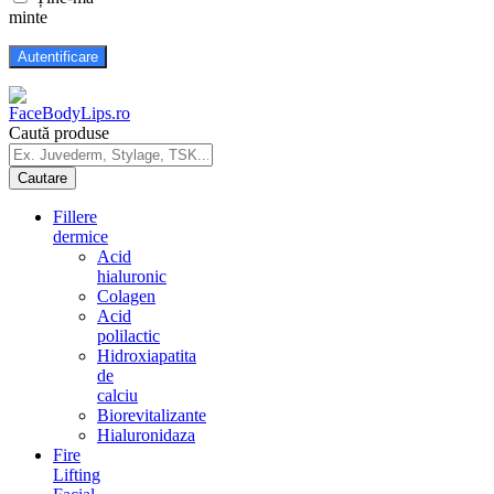
minte
Caută produse
Fillere
dermice
Acid
hialuronic
Colagen
Acid
polilactic
Hidroxiapatita
de
calciu
Biorevitalizante
Hialuronidaza
Fire
Lifting