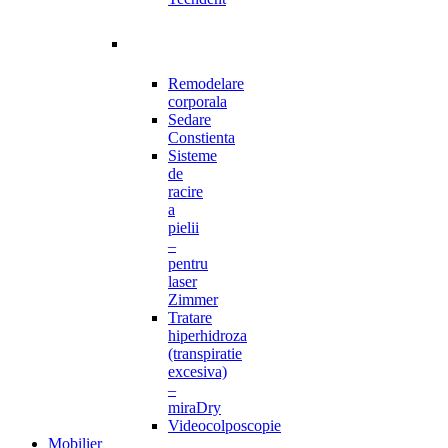
Remodelare
corporala
Sedare
Constienta
Sisteme
de
racire
a
pielii
–
pentru
laser
Zimmer
Tratare
hiperhidroza
(transpiratie
excesiva)
–
miraDry
Videocolposcopie
Mobilier