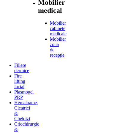
Mobilier
medical
Mobilier
cabinete
medicale
Mobilier
zona
de
recepție
Fillere
dermice
Fire
lifting
facial
Plasmogel
PRP
Hematoame,
Cicatrici
&
Cheloizi
Criochirurgie
&