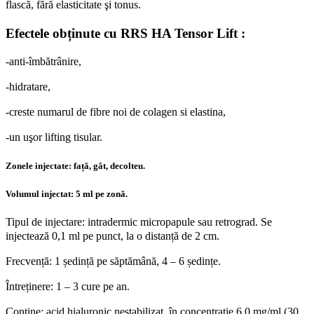
flască, fără elasticitate şi tonus.
Efectele obținute cu RRS HA Tensor Lift :
-anti-îmbătrânire,
-hidratare,
-creste numarul de fibre noi de colagen si elastina,
-un uşor lifting tisular.
Zonele injectate: față, gât, decolteu.
Volumul injectat: 5 ml pe zonă.
Tipul de injectare: intradermic micropapule sau retrograd. Se
injectează 0,1 ml pe punct, la o distanță de 2 cm.
Frecvență: 1 ședință pe săptămână, 4 – 6 ședințe.
Întreținere: 1 – 3 cure pe an.
Contine: acid hialuronic nestabilizat, în concentrație 6,0 mg/ml (30