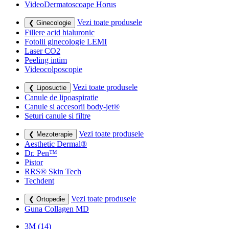
VideoDermatoscoape Horus
Vezi toate produsele
❮ Ginecologie
Fillere acid hialuronic
Fotolii ginecologie LEMI
Laser CO2
Peeling intim
Videocolposcopie
Vezi toate produsele
❮ Liposuctie
Canule de lipoaspiratie
Canule si accesorii body-jet®
Seturi canule si filtre
Vezi toate produsele
❮ Mezoterapie
Aesthetic Dermal®
Dr. Pen™
Pistor
RRS® Skin Tech
Techdent
Vezi toate produsele
❮ Ortopedie
Guna Collagen MD
3M
(14)