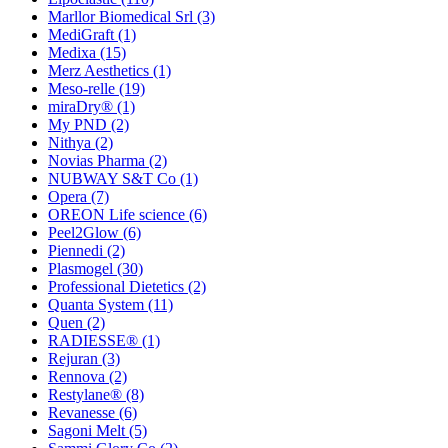
Marllor Biomedical Srl
(3)
MediGraft
(1)
Medixa
(15)
Merz Aesthetics
(1)
Meso-relle
(19)
miraDry®
(1)
My PND
(2)
Nithya
(2)
Novias Pharma
(2)
NUBWAY S&T Co
(1)
Opera
(7)
OREON Life science
(6)
Peel2Glow
(6)
Piennedi
(2)
Plasmogel
(30)
Professional Dietetics
(2)
Quanta System
(11)
Quen
(2)
RADIESSE®
(1)
Rejuran
(3)
Rennova
(2)
Restylane®
(8)
Revanesse
(6)
Sagoni Melt
(5)