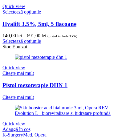
Quick view
Selectează opțiunile
Hyalift 3.5%, 5ml, 5 flacoane
Interval
140,00
lei
–
691,00
lei
(prețul include TVA)
de
Selectează opțiunile
prețuri:
Stoc Epuizat
140,00 lei
până
la
Quick view
691,00 lei
Citește mai mult
Pistol mezoterapie DHN 1
Citește mai mult
Quick view
Adaugă în coș
K-SurgeryMed
,
Opera