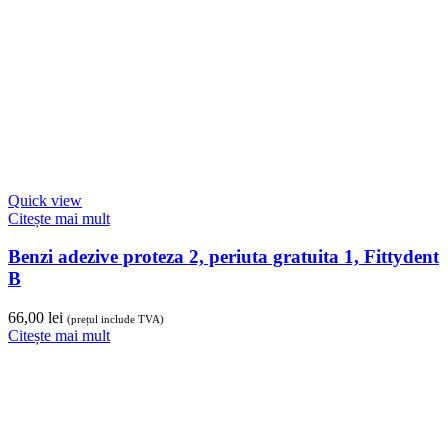
Quick view
Citește mai mult
Benzi adezive proteza 2, periuta gratuita 1, Fittydent
B
66,00
lei
(prețul include TVA)
Citește mai mult