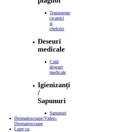
plagilor
Tratamente
cicatrici
si
cheloizi
Deseuri
medicale
Cutii
deșeuri
medicale
Igienizanți
/
Sapunuri
Sapunuri
Dermatoscoape/Video-
Dermatoscoape
Lupe cu