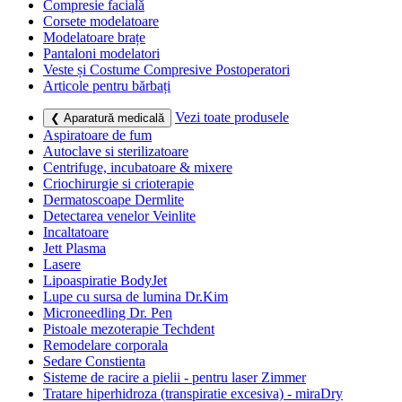
Compresie facială
Corsete modelatoare
Modelatoare brațe
Pantaloni modelatori
Veste și Costume Compresive Postoperatori
Articole pentru bărbați
Vezi toate produsele
❮ Aparatură medicală
Aspiratoare de fum
Autoclave si sterilizatoare
Centrifuge, incubatoare & mixere
Criochirurgie si crioterapie
Dermatoscoape Dermlite
Detectarea venelor Veinlite
Incaltatoare
Jett Plasma
Lasere
Lipoaspiratie BodyJet
Lupe cu sursa de lumina Dr.Kim
Microneedling Dr. Pen
Pistoale mezoterapie Techdent
Remodelare corporala
Sedare Constienta
Sisteme de racire a pielii - pentru laser Zimmer
Tratare hiperhidroza (transpiratie excesiva) - miraDry