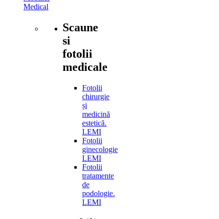
Medical
Scaune
si
fotolii
medicale
Fotolii
chirurgie
și
medicină
estetică.
LEMI
Fotolii
ginecologie
LEMI
Fotolii
tratamente
de
podologie.
LEMI