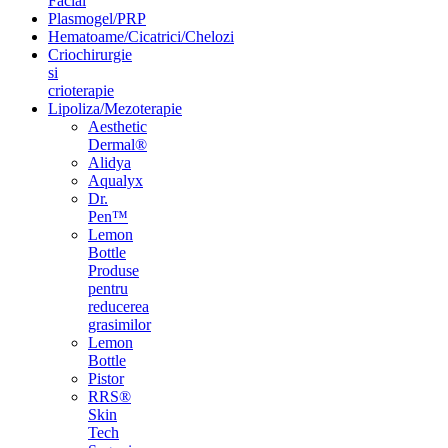
Facial
Plasmogel/PRP
Hematoame/Cicatrici/Chelozi
Criochirurgie
si
crioterapie
Lipoliza/Mezoterapie
Aesthetic
Dermal®
Alidya
Aqualyx
Dr.
Pen™
Lemon
Bottle
Produse
pentru
reducerea
grasimilor
Lemon
Bottle
Pistor
RRS®
Skin
Tech