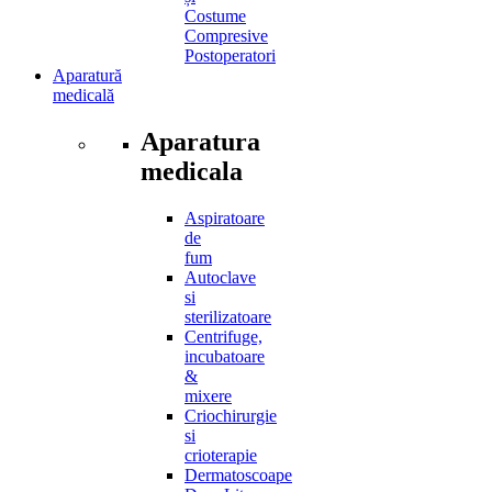
Costume
Compresive
Postoperatori
Aparatură
medicală
Aparatura
medicala
Aspiratoare
de
fum
Autoclave
si
sterilizatoare
Centrifuge,
incubatoare
&
mixere
Criochirurgie
si
crioterapie
Dermatoscoape