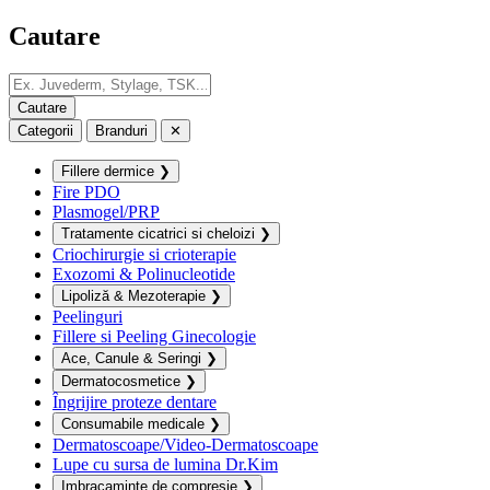
Cautare
Categorii
Branduri
✕
Fillere dermice
❯
Fire PDO
Plasmogel/PRP
Tratamente cicatrici si cheloizi
❯
Criochirurgie si crioterapie
Exozomi & Polinucleotide
Lipoliză & Mezoterapie
❯
Peelinguri
Fillere si Peeling Ginecologie
Ace, Canule & Seringi
❯
Dermatocosmetice
❯
Îngrijire proteze dentare
Consumabile medicale
❯
Dermatoscoape/Video-Dermatoscoape
Lupe cu sursa de lumina Dr.Kim
Imbracaminte de compresie
❯