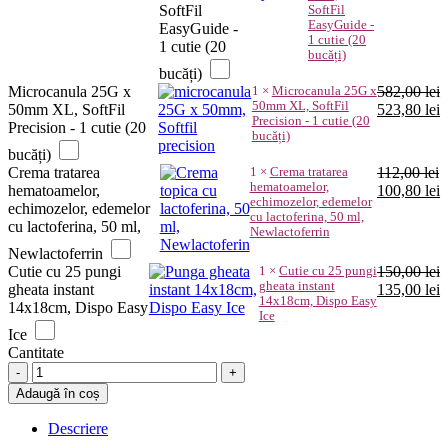
660,00 lei.
SoftFil
SoftFil
EasyGuide -
EasyGuide -
1 cutie (20
1 cutie (20
bucăți)
bucăți)
Microcanula 25G x
1
×
Microcanula 25G x
582,00
lei
50mm XL, SoftFil
Prețul
P
50mm XL, SoftFil
523,80
lei
Precision - 1 cutie (20
inițial
c
Precision - 1 cutie (20
bucăți)
a
e
bucăți)
fost:
5
Crema tratarea
1
×
Crema tratarea
112,00
lei
582,00 lei.
hematoamelor,
Prețul
P
hematoamelor,
100,80
lei
echimozelor, edemelor
inițial
c
echimozelor, edemelor
cu lactoferina, 50 ml,
a
e
cu lactoferina, 50 ml,
Newlactoferrin
fost:
1
Newlactoferrin
112,00 lei.
Cutie cu 25 pungi
1
×
Cutie cu 25 pungi
150,00
lei
gheata instant
Prețul
P
gheata instant
135,00
lei
14x18cm, Dispo Easy
inițial
c
14x18cm, Dispo Easy
Ice
a
e
Ice
fost:
1
Cantitate
150,00 lei.
Filler
acid
Adaugă în coș
hialuronic
1x1
Descriere
ml