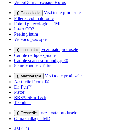
VideoDermatoscoape Horus
Vezi toate produsele
❮ Ginecologie
Fillere acid hialuronic
Fotolii ginecologie LEMI
Laser CO2
Peeling intim
Videocolposcopie
Vezi toate produsele
❮ Liposuctie
Canule de lipoaspiratie
Canule si accesorii body-jet®
Seturi canule si filtre
Vezi toate produsele
❮ Mezoterapie
Aesthetic Dermal®
Dr. Pen™
Pistor
RRS® Skin Tech
Techdent
Vezi toate produsele
❮ Ortopedie
Guna Collagen MD
3M
(14)