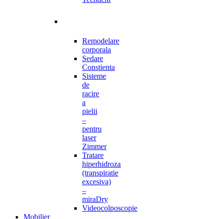
Remodelare
corporala
Sedare
Constienta
Sisteme
de
racire
a
pielii
–
pentru
laser
Zimmer
Tratare
hiperhidroza
(transpiratie
excesiva)
–
miraDry
Videocolposcopie
Mobilier