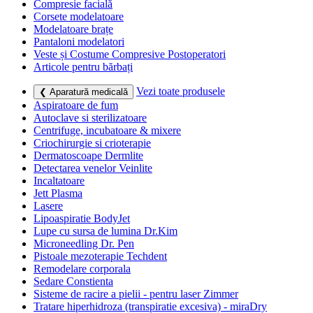
Compresie facială
Corsete modelatoare
Modelatoare brațe
Pantaloni modelatori
Veste și Costume Compresive Postoperatori
Articole pentru bărbați
Vezi toate produsele
❮ Aparatură medicală
Aspiratoare de fum
Autoclave si sterilizatoare
Centrifuge, incubatoare & mixere
Criochirurgie si crioterapie
Dermatoscoape Dermlite
Detectarea venelor Veinlite
Incaltatoare
Jett Plasma
Lasere
Lipoaspiratie BodyJet
Lupe cu sursa de lumina Dr.Kim
Microneedling Dr. Pen
Pistoale mezoterapie Techdent
Remodelare corporala
Sedare Constienta
Sisteme de racire a pielii - pentru laser Zimmer
Tratare hiperhidroza (transpiratie excesiva) - miraDry