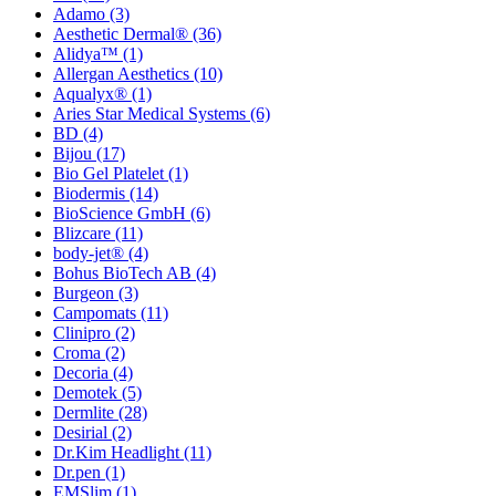
Adamo
(3)
Aesthetic Dermal®
(36)
Alidya™
(1)
Allergan Aesthetics
(10)
Aqualyx®
(1)
Aries Star Medical Systems
(6)
BD
(4)
Bijou
(17)
Bio Gel Platelet
(1)
Biodermis
(14)
BioScience GmbH
(6)
Blizcare
(11)
body-jet®
(4)
Bohus BioTech AB
(4)
Burgeon
(3)
Campomats
(11)
Clinipro
(2)
Croma
(2)
Decoria
(4)
Demotek
(5)
Dermlite
(28)
Desirial
(2)
Dr.Kim Headlight
(11)
Dr.pen
(1)
EMSlim
(1)