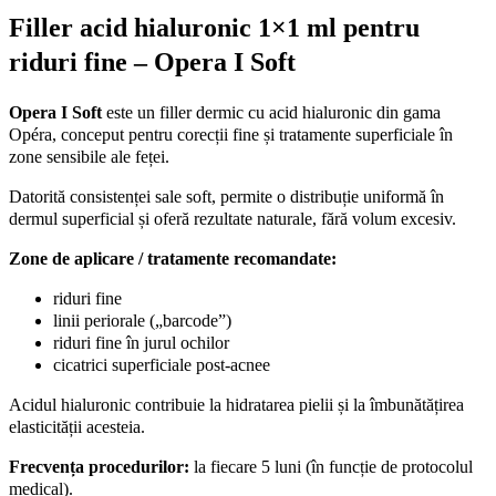
pentru
Filler acid hialuronic 1×1 ml pentru
riduri
fine
riduri fine – Opera I Soft
–
Opera
Opera I Soft
este un filler dermic cu acid hialuronic din gama
I
Soft
Opéra, conceput pentru corecții fine și tratamente superficiale în
quantity
zone sensibile ale feței.
Datorită consistenței sale soft, permite o distribuție uniformă în
dermul superficial și oferă rezultate naturale, fără volum excesiv.
Zone de aplicare / tratamente recomandate:
riduri fine
linii periorale („barcode”)
riduri fine în jurul ochilor
cicatrici superficiale post-acnee
Acidul hialuronic contribuie la hidratarea pielii și la îmbunătățirea
elasticității acesteia.
Frecvența procedurilor:
la fiecare 5 luni (în funcție de protocolul
medical).