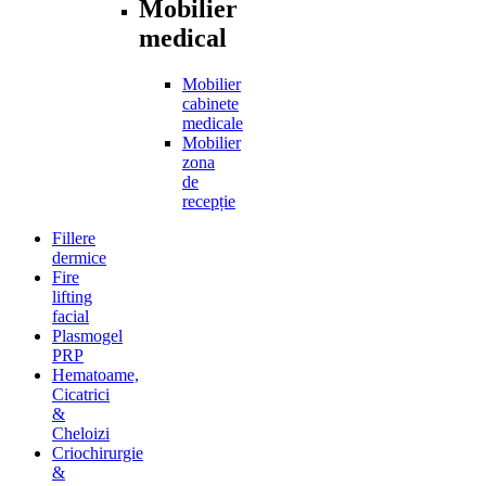
Mobilier
medical
Mobilier
cabinete
medicale
Mobilier
zona
de
recepție
Fillere
dermice
Fire
lifting
facial
Plasmogel
PRP
Hematoame,
Cicatrici
&
Cheloizi
Criochirurgie
&