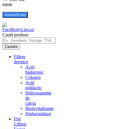
minte
Caută produse
Fillere
dermice
Acid
hialuronic
Colagen
Acid
polilactic
Hidroxiapatita
de
calciu
Biorevitalizante
Hialuronidaza
Fire
Lifting