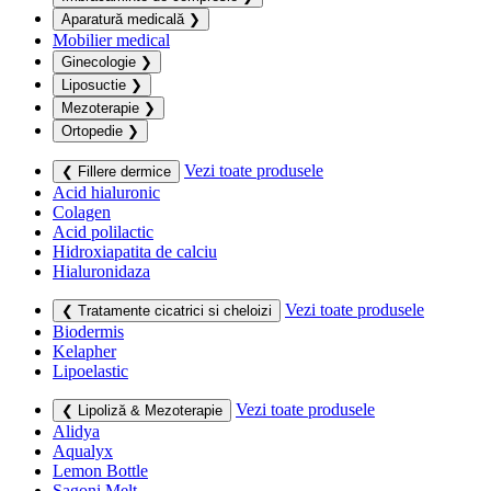
Aparatură medicală
❯
Mobilier medical
Ginecologie
❯
Liposuctie
❯
Mezoterapie
❯
Ortopedie
❯
Vezi toate produsele
❮ Fillere dermice
Acid hialuronic
Colagen
Acid polilactic
Hidroxiapatita de calciu
Hialuronidaza
Vezi toate produsele
❮ Tratamente cicatrici si cheloizi
Biodermis
Kelapher
Lipoelastic
Vezi toate produsele
❮ Lipoliză & Mezoterapie
Alidya
Aqualyx
Lemon Bottle
Sagoni Melt