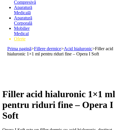
Compresivă
Aparatură
Medicală
Aparatură
Corporală
Mobilier
Medical
Oferte
Prima pagină
>
Fillere dermice
>
Acid hialuronic
>
Filler acid
hialuronic 1×1 ml pentru riduri fine – Opera I Soft
Filler acid hialuronic 1×1 ml
pentru riduri fine – Opera I
Soft
Opera I Soft este un filler dermic cu acid hialuronic, destinat