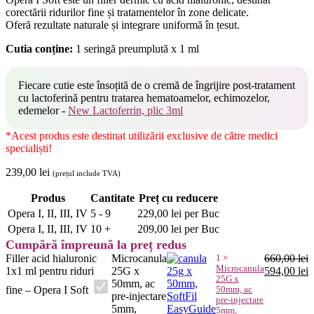
corectării ridurilor fine și tratamentelor în zone delicate.
Oferă rezultate naturale și integrare uniformă în țesut.
Cutia conține:
1 seringă preumplută x 1 ml
Fiecare cutie este însoțită de o cremă de îngrijire post-tratament
cu lactoferină pentru tratarea hematoamelor, echimozelor,
edemelor -
New Lactoferrin, plic 3ml
*Acest produs este destinat utilizării exclusive de către medici
specialiști!
239,00
lei
(prețul include TVA)
Produs
Cantitate
Preț cu reducere
Opera I, II, III, IV
5 - 9
229,00
lei
per Buc
Opera I, II, III, IV
10 +
209,00
lei
per Buc
Cumpără împreună la preț redus
Filler acid hialuronic
Microcanula
1
×
660,00
lei
Microcanula
Prețul
P
1x1 ml pentru riduri
25G x
594,00
lei
25G x
inițial
c
50mm, ac
fine – Opera I Soft
50mm, ac
a
e
pre-injectare
pre-injectare
fost:
5
5mm,
5mm,