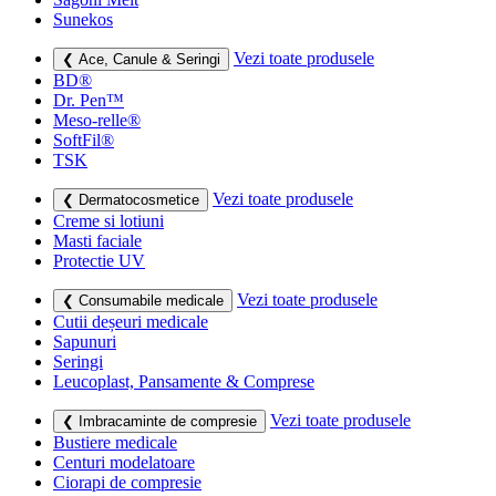
Sunekos
Vezi toate produsele
❮ Ace, Canule & Seringi
BD®
Dr. Pen™
Meso-relle®
SoftFil®
TSK
Vezi toate produsele
❮ Dermatocosmetice
Creme si lotiuni
Masti faciale
Protectie UV
Vezi toate produsele
❮ Consumabile medicale
Cutii deșeuri medicale
Sapunuri
Seringi
Leucoplast, Pansamente & Comprese
Vezi toate produsele
❮ Imbracaminte de compresie
Bustiere medicale
Centuri modelatoare
Ciorapi de compresie