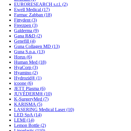
EURORESEARCH s.r.l.
(2)
Ewell Medical
(17)
Farmac Zabban
(18)
Fittydent
(3)
Freezpen
(3)
Galderma
(9)
Gana R&D
(2)
Genefill
(4)
Guna Collagen MD
(13)
Guna S.p.a.
(13)
Horus
(6)
Human Med
(18)
HyaCorp
(3)
Hyamino
(2)
Hydrozid®
(1)
icoone
(6)
JETT Plasma
(6)
JUVÉDERM®
(10)
K-SurgeryMed
(7)
KARISMA
(5)
LASERING Medical Laser
(10)
LED SpA
(14)
LEMI
(14)
Lemon Bottle
(2)
Lipoelastic
(110)