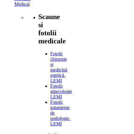
Medical
Scaune
si
fotolii
medicale
Fotolii
chirurgie
și
medicină
estetică.
LEMI
Fotolii
ginecologie
LEMI
Fotolii
tratamente
de
podologie.
LEMI