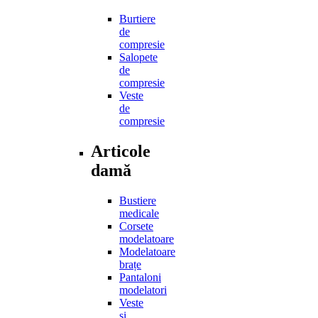
Burtiere
de
compresie
Salopete
de
compresie
Veste
de
compresie
Articole
damă
Bustiere
medicale
Corsete
modelatoare
Modelatoare
brațe
Pantaloni
modelatori
Veste
și