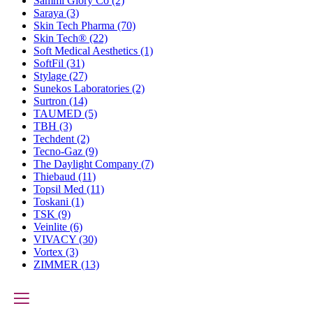
Sammi Glory Co
(2)
Saraya
(3)
Skin Tech Pharma
(70)
Skin Tech®
(22)
Soft Medical Aesthetics
(1)
SoftFil
(31)
Stylage
(27)
Sunekos Laboratories
(2)
Surtron
(14)
TAUMED
(5)
TBH
(3)
Techdent
(2)
Tecno-Gaz
(9)
The Daylight Company
(7)
Thiebaud
(11)
Topsil Med
(11)
Toskani
(1)
TSK
(9)
Veinlite
(6)
VIVACY
(30)
Vortex
(3)
ZIMMER
(13)