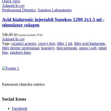
Quick view
Adaugă în coș
Professional Dietetics
,
Sunekos Laboratories
Acid hialuronic injectabil Sunekos 1200 2x1.5 ml -
stimulator colagen
546,00
lei
(prețul include TVA)
Adaugă în coș
Tags:
cicatrici acneice
,
crow's feet
,
filler 1 ml
,
filler acid hialuronic
,
filler dermic profesional
,
ksurgery
,
linii periorale
,
opera i soft
,
riduri
fine
,
smokers lines
Partenerul clinicilor estetice
Social Icons
Facebook