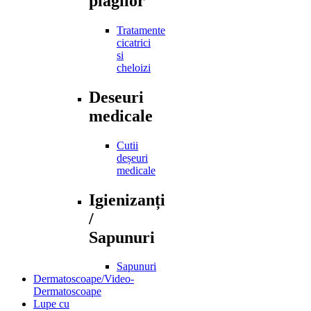
plagilor
Tratamente
cicatrici
si
cheloizi
Deseuri
medicale
Cutii
deșeuri
medicale
Igienizanți
/
Sapunuri
Sapunuri
Dermatoscoape/Video-
Dermatoscoape
Lupe cu