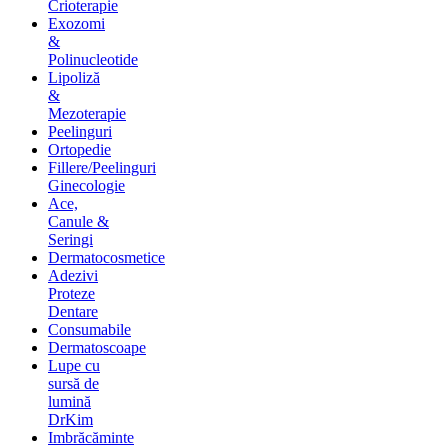
Crioterapie
Exozomi
&
Polinucleotide
Lipoliză
&
Mezoterapie
Peelinguri
Ortopedie
Fillere/Peelinguri
Ginecologie
Ace,
Canule &
Seringi
Dermatocosmetice
Adezivi
Proteze
Dentare
Consumabile
Dermatoscoape
Lupe cu
sursă de
lumină
DrKim
Imbrăcăminte