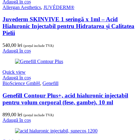
Adaugă în coș
Allergan Aesthetics
,
JUVÉDERM®
Juvederm SKINVIVE 1 seringă x 1ml – Acid
Hialuronic Injectabil pentru Hidratarea și Calitatea
Pielii
540,00
lei
(prețul include TVA)
Adaugă în coș
Quick view
Adaugă în coș
BioScience GmbH
,
Genefill
Genefill Contour Plus+, acid hialuronic injectabil
pentru volum corporal (fese, gambe), 10 ml
899,00
lei
(prețul include TVA)
Adaugă în coș