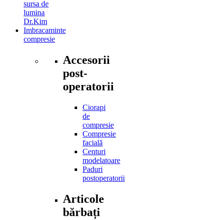
sursa de
lumina
Dr.Kim
Imbracaminte
compresie
Accesorii
post-
operatorii
Ciorapi
de
compresie
Compresie
facială
Centuri
modelatoare
Paduri
postoperatorii
Articole
bărbați