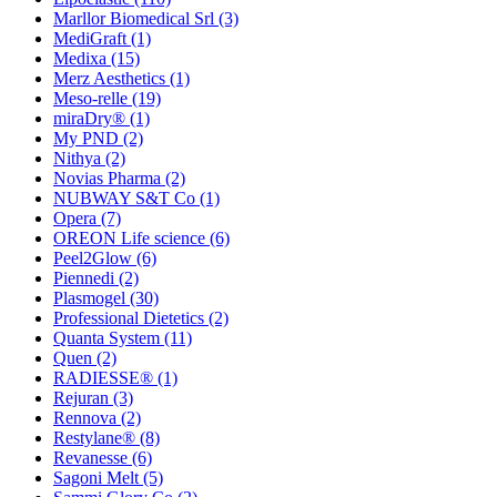
Marllor Biomedical Srl
(3)
MediGraft
(1)
Medixa
(15)
Merz Aesthetics
(1)
Meso-relle
(19)
miraDry®
(1)
My PND
(2)
Nithya
(2)
Novias Pharma
(2)
NUBWAY S&T Co
(1)
Opera
(7)
OREON Life science
(6)
Peel2Glow
(6)
Piennedi
(2)
Plasmogel
(30)
Professional Dietetics
(2)
Quanta System
(11)
Quen
(2)
RADIESSE®
(1)
Rejuran
(3)
Rennova
(2)
Restylane®
(8)
Revanesse
(6)
Sagoni Melt
(5)