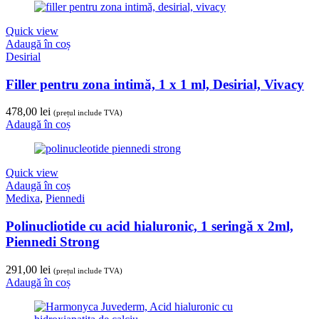
Quick view
Adaugă în coș
Desirial
Filler pentru zona intimă, 1 x 1 ml, Desirial, Vivacy
478,00
lei
(prețul include TVA)
Adaugă în coș
Quick view
Adaugă în coș
Medixa
,
Piennedi
Polinucliotide cu acid hialuronic, 1 seringă x 2ml,
Piennedi Strong
291,00
lei
(prețul include TVA)
Adaugă în coș