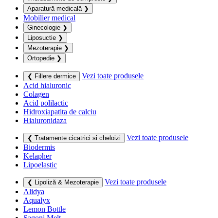
Aparatură medicală
❯
Mobilier medical
Ginecologie
❯
Liposuctie
❯
Mezoterapie
❯
Ortopedie
❯
Vezi toate produsele
❮ Fillere dermice
Acid hialuronic
Colagen
Acid polilactic
Hidroxiapatita de calciu
Hialuronidaza
Vezi toate produsele
❮ Tratamente cicatrici si cheloizi
Biodermis
Kelapher
Lipoelastic
Vezi toate produsele
❮ Lipoliză & Mezoterapie
Alidya
Aqualyx
Lemon Bottle
Sagoni Melt