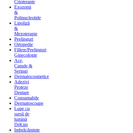
Crioterapie
Exozomi
&
Polinucleotide
Lipoliză
&
Mezoterapie
Peelinguri
Ortopedie
Fillere/Peelinguri
Ginecologie
Ace,
Canule &
Seringi
Dermatocosmetice
Adezivi
Proteze
Dentare
Consumabile
Dermatoscoape
Lupe cu
sursă de
lumină
DrKim
Imbrăcăminte