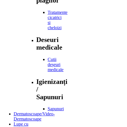
plagilor
Tratamente
cicatrici
si
cheloizi
Deseuri
medicale
Cutii
deșeuri
medicale
Igienizanți
/
Sapunuri
Sapunuri
Dermatoscoape/Video-
Dermatoscoape
Lupe cu