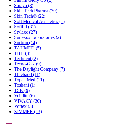
Sammi Glory Co
(2)
Saraya
(3)
Skin Tech Pharma
(70)
Skin Tech®
(22)
Soft Medical Aesthetics
(1)
SoftFil
(31)
Stylage
(27)
Sunekos Laboratories
(2)
Surtron
(14)
TAUMED
(5)
TBH
(3)
Techdent
(2)
Tecno-Gaz
(9)
The Daylight Company
(7)
Thiebaud
(11)
Topsil Med
(11)
Toskani
(1)
TSK
(9)
Veinlite
(6)
VIVACY
(30)
Vortex
(3)
ZIMMER
(13)