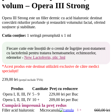
volum – Opera III Strong
Opera III Strong este un filler dermic cu acid hialuronic destinat
corectării ridurilor profunde și restaurării volumului facial, oferind
susținere și stabilitate.
Cutia conține:
1 seringă preumplută x 1 ml
Fiecare cutie este însoțită de o cremă de îngrijire post-tratament
cu lactoferină pentru tratarea hematoamelor, echimozelor,
edemelor -
New Lactoferrin, plic 3ml
*Acest produs este destinat utilizării exclusive de către medici
specialiști!
239,00
lei
(prețul include TVA)
Produs
Cantitate
Preț cu reducere
Opera I, II, III, IV
5 - 9
229,00
lei
per Buc
Opera I, II, III, IV
10 +
209,00
lei
per Buc
Cumpără împreună la preț redus
Filler acid hialuronic
Microcanula
1
×
660,00
lei