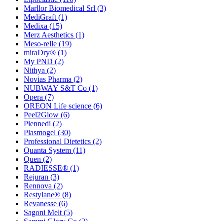
Marllor Biomedical Srl
(3)
MediGraft
(1)
Medixa
(15)
Merz Aesthetics
(1)
Meso-relle
(19)
miraDry®
(1)
My PND
(2)
Nithya
(2)
Novias Pharma
(2)
NUBWAY S&T Co
(1)
Opera
(7)
OREON Life science
(6)
Peel2Glow
(6)
Piennedi
(2)
Plasmogel
(30)
Professional Dietetics
(2)
Quanta System
(11)
Quen
(2)
RADIESSE®
(1)
Rejuran
(3)
Rennova
(2)
Restylane®
(8)
Revanesse
(6)
Sagoni Melt
(5)