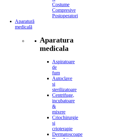
Costume
Compresive
Postoperatori
Aparatură
medicală
Aparatura
medicala
Aspiratoare
de
fum
Autoclave
si
sterilizatoare
Centrifuge,
incubatoare
&
mixere
Criochirurgie
si
crioterapie
Dermatoscoape