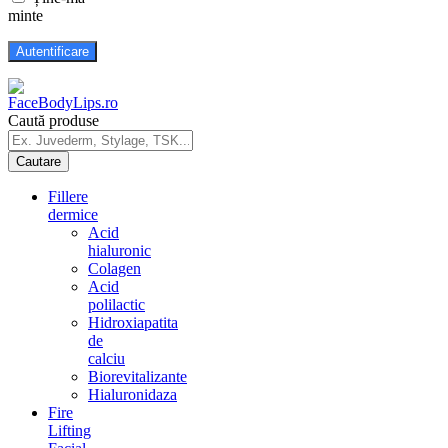
minte
Caută produse
Fillere
dermice
Acid
hialuronic
Colagen
Acid
polilactic
Hidroxiapatita
de
calciu
Biorevitalizante
Hialuronidaza
Fire
Lifting