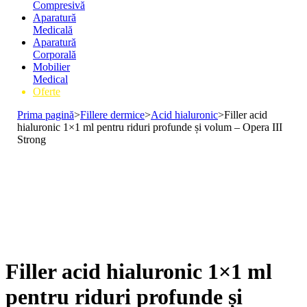
Compresivă
Aparatură
Medicală
Aparatură
Corporală
Mobilier
Medical
Oferte
Prima pagină
>
Fillere dermice
>
Acid hialuronic
>
Filler acid
hialuronic 1×1 ml pentru riduri profunde și volum – Opera III
Strong
Filler acid hialuronic 1×1 ml
pentru riduri profunde și