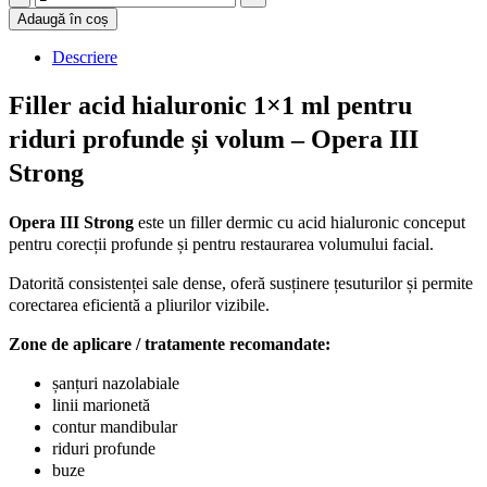
acid
Adaugă în coș
hialuronic
1x1
Descriere
ml
pentru
Filler acid hialuronic 1×1 ml pentru
riduri
profunde
riduri profunde și volum – Opera III
și
Strong
volum
–
Opera
Opera III Strong
este un filler dermic cu acid hialuronic conceput
III
pentru corecții profunde și pentru restaurarea volumului facial.
Strong
quantity
Datorită consistenței sale dense, oferă susținere țesuturilor și permite
corectarea eficientă a pliurilor vizibile.
Zone de aplicare / tratamente recomandate:
șanțuri nazolabiale
linii marionetă
contur mandibular
riduri profunde
buze