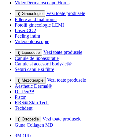
VideoDermatoscoape Horus
Vezi toate produsele
❮ Ginecologie
Fillere acid hialuronic
Fotolii ginecologie LEMI
Laser CO2
Peeling intim
Videocolposcopie
Vezi toate produsele
❮ Liposuctie
Canule de lipoaspiratie
Canule si accesorii body-jet®
Seturi canule si filtre
Vezi toate produsele
❮ Mezoterapie
Aesthetic Dermal®
Dr. Pen™
Pistor
RRS® Skin Tech
Techdent
Vezi toate produsele
❮ Ortopedie
Guna Collagen MD
3M
(14)