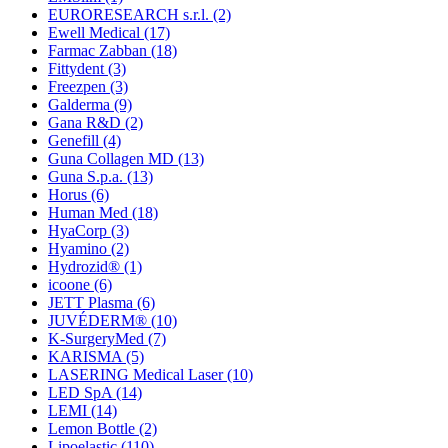
EURORESEARCH s.r.l.
(2)
Ewell Medical
(17)
Farmac Zabban
(18)
Fittydent
(3)
Freezpen
(3)
Galderma
(9)
Gana R&D
(2)
Genefill
(4)
Guna Collagen MD
(13)
Guna S.p.a.
(13)
Horus
(6)
Human Med
(18)
HyaCorp
(3)
Hyamino
(2)
Hydrozid®
(1)
icoone
(6)
JETT Plasma
(6)
JUVÉDERM®
(10)
K-SurgeryMed
(7)
KARISMA
(5)
LASERING Medical Laser
(10)
LED SpA
(14)
LEMI
(14)
Lemon Bottle
(2)
Lipoelastic
(110)