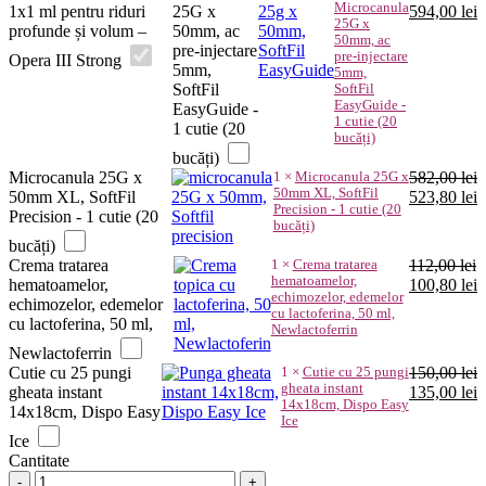
Microcanula
Prețul
P
1x1 ml pentru riduri
25G x
594,00
lei
25G x
inițial
c
profunde și volum –
50mm, ac
50mm, ac
a
e
pre-injectare
pre-injectare
Opera III Strong
fost:
5
5mm,
5mm,
660,00 lei.
SoftFil
SoftFil
EasyGuide -
EasyGuide -
1 cutie (20
1 cutie (20
bucăți)
bucăți)
Microcanula 25G x
1
×
Microcanula 25G x
582,00
lei
50mm XL, SoftFil
Prețul
P
50mm XL, SoftFil
523,80
lei
Precision - 1 cutie (20
inițial
c
Precision - 1 cutie (20
bucăți)
a
e
bucăți)
fost:
5
Crema tratarea
1
×
Crema tratarea
112,00
lei
582,00 lei.
hematoamelor,
Prețul
P
hematoamelor,
100,80
lei
echimozelor, edemelor
inițial
c
echimozelor, edemelor
cu lactoferina, 50 ml,
a
e
cu lactoferina, 50 ml,
Newlactoferrin
fost:
1
Newlactoferrin
112,00 lei.
Cutie cu 25 pungi
1
×
Cutie cu 25 pungi
150,00
lei
gheata instant
Prețul
P
gheata instant
135,00
lei
14x18cm, Dispo Easy
inițial
c
14x18cm, Dispo Easy
Ice
a
e
Ice
fost:
1
Cantitate
150,00 lei.
Filler