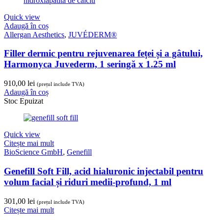
Quick view
Adaugă în coș
Allergan Aesthetics
,
JUVÉDERM®
Filler dermic pentru rejuvenarea feței și a gâtului,
Harmonyca Juvederm, 1 seringă x 1.25 ml
910,00
lei
(prețul include TVA)
Adaugă în coș
Stoc Epuizat
Quick view
Citește mai mult
BioScience GmbH
,
Genefill
Genefill Soft Fill, acid hialuronic injectabil pentru
volum facial și riduri medii-profund, 1 ml
301,00
lei
(prețul include TVA)
Citește mai mult