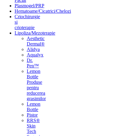
Facial
Plasmogel/PRP
Hematoame/Cicatrici/Chelozi
Criochirurgie
si
crioterapie
Lipoliza/Mezoterapie
Aesthetic
Dermal®
Alidya
Aqualyx
Dr.
Pen™
Lemon
Bottle
Produse
pentru
reducerea
grasimilor
Lemon
Bottle
Pistor
RRS®
Skin
Tech