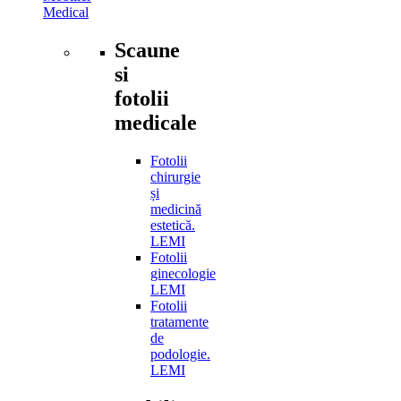
Medical
Scaune
si
fotolii
medicale
Fotolii
chirurgie
și
medicină
estetică.
LEMI
Fotolii
ginecologie
LEMI
Fotolii
tratamente
de
podologie.
LEMI