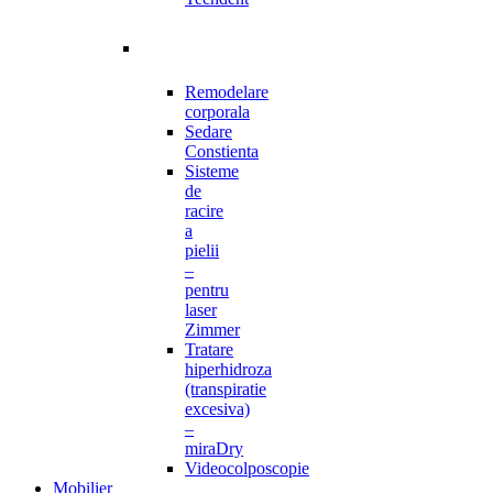
Remodelare
corporala
Sedare
Constienta
Sisteme
de
racire
a
pielii
–
pentru
laser
Zimmer
Tratare
hiperhidroza
(transpiratie
excesiva)
–
miraDry
Videocolposcopie
Mobilier