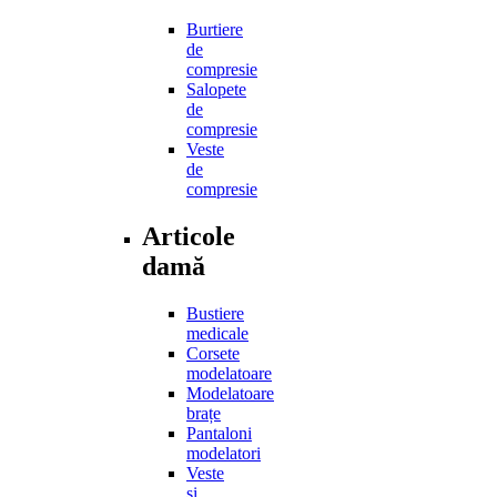
Burtiere
de
compresie
Salopete
de
compresie
Veste
de
compresie
Articole
damă
Bustiere
medicale
Corsete
modelatoare
Modelatoare
brațe
Pantaloni
modelatori
Veste
și