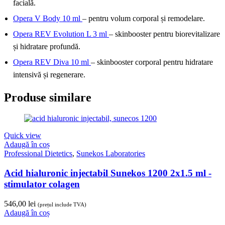
facială.
Opera V Body 10 ml
– pentru volum corporal și remodelare.
Opera REV Evolution L 3 ml
– skinbooster pentru biorevitalizare
și hidratare profundă.
Opera REV Diva 10 ml
– skinbooster corporal pentru hidratare
intensivă și regenerare.
Produse similare
Quick view
Adaugă în coș
Professional Dietetics
,
Sunekos Laboratories
Acid hialuronic injectabil Sunekos 1200 2x1.5 ml -
stimulator colagen
546,00
lei
(prețul include TVA)
Adaugă în coș