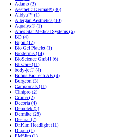
Adamo
(3)
Aesthetic Dermal®
(36)
Alidya™
(1)
Allergan Aesthetics
(10)
Aqualyx®
(1)
Aries Star Medical Systems
(6)
BD
(4)
Bijou
(17)
Bio Gel Platelet
(1)
Biodermis
(14)
BioScience GmbH
(6)
Blizcare
(11)
body-jet®
(4)
Bohus BioTech AB
(4)
Burgeon
(3)
Campomats
(11)
Clinipro
(2)
Croma
(2)
Decoria
(4)
Demotek
(5)
Dermlite
(28)
Desirial
(2)
Dr.Kim Headlight
(11)
Dr.pen
(1)
EMSlim
(1)