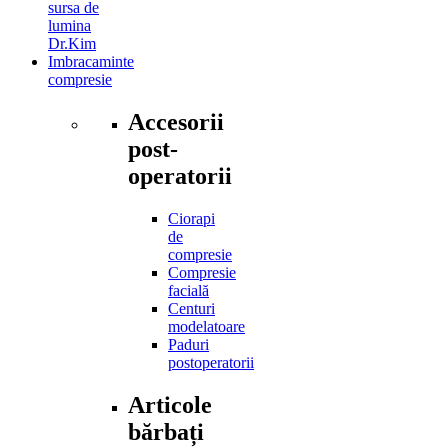
sursa de
lumina
Dr.Kim
Imbracaminte
compresie
Accesorii
post-
operatorii
Ciorapi
de
compresie
Compresie
facială
Centuri
modelatoare
Paduri
postoperatorii
Articole
bărbați