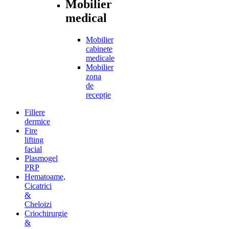
Mobilier
medical
Mobilier
cabinete
medicale
Mobilier
zona
de
recepție
Fillere
dermice
Fire
lifting
facial
Plasmogel
PRP
Hematoame,
Cicatrici
&
Cheloizi
Criochirurgie
&