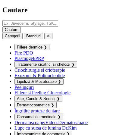
Cautare
Categorii
Branduri
✕
Fillere dermice
❯
Fire PDO
Plasmogel/PRP
Tratamente cicatrici si cheloizi
❯
Criochirurgie si crioterapie
Exozomi & Polinucleotide
Lipoliză & Mezoterapie
❯
Peelinguri
Fillere si Peeling Ginecologie
Ace, Canule & Seringi
❯
Dermatocosmetice
❯
Îngrijire proteze dentare
Consumabile medicale
❯
Dermatoscoape/Video-Dermatoscoape
Lupe cu sursa de lumina Dr.Kim
Imbracaminte de compresie
❯