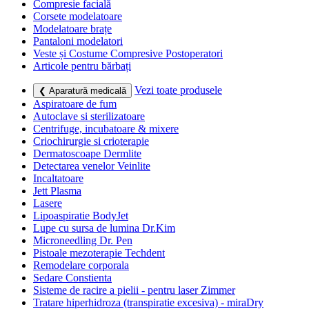
Compresie facială
Corsete modelatoare
Modelatoare brațe
Pantaloni modelatori
Veste și Costume Compresive Postoperatori
Articole pentru bărbați
Vezi toate produsele
❮ Aparatură medicală
Aspiratoare de fum
Autoclave si sterilizatoare
Centrifuge, incubatoare & mixere
Criochirurgie si crioterapie
Dermatoscoape Dermlite
Detectarea venelor Veinlite
Incaltatoare
Jett Plasma
Lasere
Lipoaspiratie BodyJet
Lupe cu sursa de lumina Dr.Kim
Microneedling Dr. Pen
Pistoale mezoterapie Techdent
Remodelare corporala
Sedare Constienta
Sisteme de racire a pielii - pentru laser Zimmer
Tratare hiperhidroza (transpiratie excesiva) - miraDry