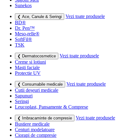
Sunekos
Vezi toate produsele
❮ Ace, Canule & Seringi
BD®
Dr. Pen™
Meso-relle®
SoftFil®
TSK
Vezi toate produsele
❮ Dermatocosmetice
Creme si lotiuni
Masti faciale
Protectie UV
Vezi toate produsele
❮ Consumabile medicale
Cutii deșeuri medicale
Sapunuri
Seringi
Leucoplast, Pansamente & Comprese
Vezi toate produsele
❮ Imbracaminte de compresie
Bustiere medicale
Centuri modelatoare
Ciorapi de compresie