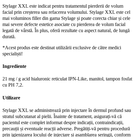
Stylage XXL este indicat pentru tratamentul pierderii de volum
facial prin creșterea sau refacerea volumului. Stylage XXL este cel
mai voluminos filler din gama Stylage și poate corecta chiar și cele
mai severe defecte estetice asociate cu pierderea de volum facial
legată de vârstă. În plus, oferă rezultate cu aspect natural, de lungă
durată.
*Acest produs este destinat utilizării exclusive de către medici
specialiști!
Ingrediente
21 mg / g acid hialuronic reticulat IPN-Like, manitol, tampon fosfat
cu PH 7,2.
Utilizare
Stylage XXL se administrează prin injectare în dermul profund sau
stratul subcutanat al pielii. Înainte de tratament, asigurați-vă că
pacientul este complet informat despre indicații, contraindicații,
precauții și eventuale reacții adverse. Pregătiți-vă pentru procedură
prin igienizarea locului de injectare și asamblarea seringii, conform