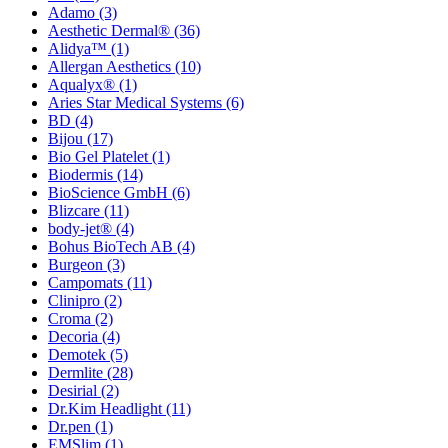
Adamo
(3)
Aesthetic Dermal®
(36)
Alidya™
(1)
Allergan Aesthetics
(10)
Aqualyx®
(1)
Aries Star Medical Systems
(6)
BD
(4)
Bijou
(17)
Bio Gel Platelet
(1)
Biodermis
(14)
BioScience GmbH
(6)
Blizcare
(11)
body-jet®
(4)
Bohus BioTech AB
(4)
Burgeon
(3)
Campomats
(11)
Clinipro
(2)
Croma
(2)
Decoria
(4)
Demotek
(5)
Dermlite
(28)
Desirial
(2)
Dr.Kim Headlight
(11)
Dr.pen
(1)
EMSlim
(1)