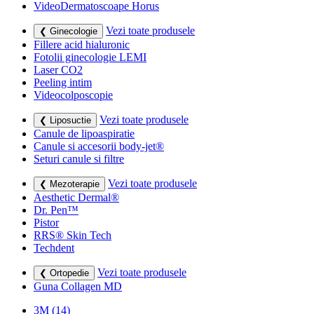
VideoDermatoscoape Horus
Vezi toate produsele
❮ Ginecologie
Fillere acid hialuronic
Fotolii ginecologie LEMI
Laser CO2
Peeling intim
Videocolposcopie
Vezi toate produsele
❮ Liposuctie
Canule de lipoaspiratie
Canule si accesorii body-jet®
Seturi canule si filtre
Vezi toate produsele
❮ Mezoterapie
Aesthetic Dermal®
Dr. Pen™
Pistor
RRS® Skin Tech
Techdent
Vezi toate produsele
❮ Ortopedie
Guna Collagen MD
3M
(14)