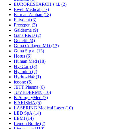
EURORESEARCH s.r.l.
(2)
Ewell Medical
(17)
Farmac Zabban
(18)
Fittydent
(3)
Freezpen
(3)
Galderma
(9)
Gana R&D
(2)
Genefill
(4)
Guna Collagen MD
(13)
Guna S.p.a.
(13)
Horus
(6)
Human Med
(18)
HyaCorp
(3)
Hyamino
(2)
Hydrozid®
(1)
icoone
(6)
JETT Plasma
(6)
JUVÉDERM®
(10)
K-SurgeryMed
(7)
KARISMA
(5)
LASERING Medical Laser
(10)
LED SpA
(14)
LEMI
(14)
Lemon Bottle
(2)
Lipoelastic
(110)