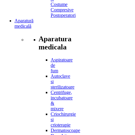
Costume
Compresive
Postoperatori
Aparatură
medicală
Aparatura
medicala
Aspiratoare
de
fum
Autoclave
si
sterilizatoare
Centrifuge,
incubatoare
&
mixere
Criochirurgie
si
crioterapie
Dermatoscoape