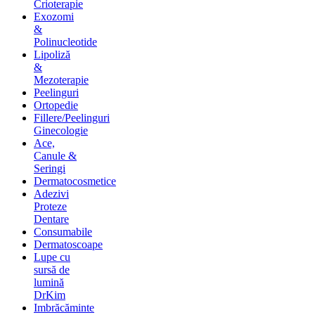
Crioterapie
Exozomi
&
Polinucleotide
Lipoliză
&
Mezoterapie
Peelinguri
Ortopedie
Fillere/Peelinguri
Ginecologie
Ace,
Canule &
Seringi
Dermatocosmetice
Adezivi
Proteze
Dentare
Consumabile
Dermatoscoape
Lupe cu
sursă de
lumină
DrKim
Imbrăcăminte