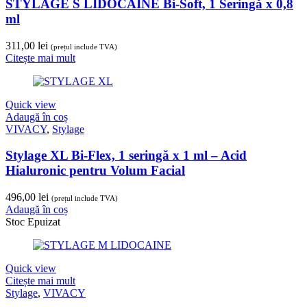
STYLAGE S LIDOCAINE Bi-Soft, 1 Seringă x 0,8
ml
311,00
lei
(prețul include TVA)
Citește mai mult
Quick view
Adaugă în coș
VIVACY
,
Stylage
Stylage XL Bi-Flex, 1 seringă x 1 ml – Acid
Hialuronic pentru Volum Facial
496,00
lei
(prețul include TVA)
Adaugă în coș
Stoc Epuizat
Quick view
Citește mai mult
Stylage
,
VIVACY