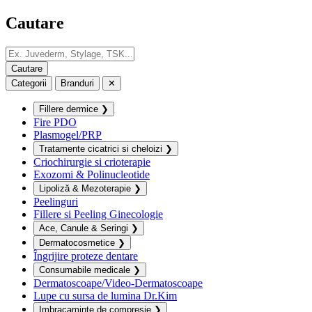
Cautare
Categorii
Branduri
✕
Fillere dermice
❯
Fire PDO
Plasmogel/PRP
Tratamente cicatrici si cheloizi
❯
Criochirurgie si crioterapie
Exozomi & Polinucleotide
Lipoliză & Mezoterapie
❯
Peelinguri
Fillere si Peeling Ginecologie
Ace, Canule & Seringi
❯
Dermatocosmetice
❯
Îngrijire proteze dentare
Consumabile medicale
❯
Dermatoscoape/Video-Dermatoscoape
Lupe cu sursa de lumina Dr.Kim
Imbracaminte de compresie
❯