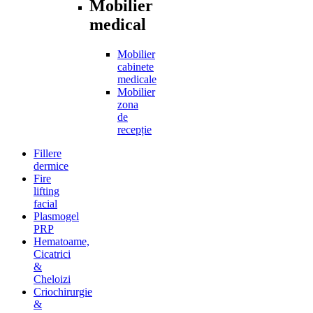
Mobilier
medical
Mobilier
cabinete
medicale
Mobilier
zona
de
recepție
Fillere
dermice
Fire
lifting
facial
Plasmogel
PRP
Hematoame,
Cicatrici
&
Cheloizi
Criochirurgie
&