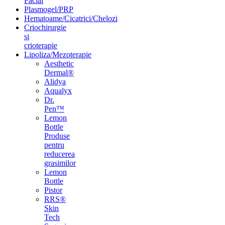
Facial
Plasmogel/PRP
Hematoame/Cicatrici/Chelozi
Criochirurgie
si
crioterapie
Lipoliza/Mezoterapie
Aesthetic
Dermal®
Alidya
Aqualyx
Dr.
Pen™
Lemon
Bottle
Produse
pentru
reducerea
grasimilor
Lemon
Bottle
Pistor
RRS®
Skin
Tech