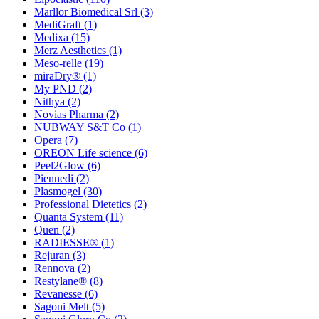
Marllor Biomedical Srl
(3)
MediGraft
(1)
Medixa
(15)
Merz Aesthetics
(1)
Meso-relle
(19)
miraDry®
(1)
My PND
(2)
Nithya
(2)
Novias Pharma
(2)
NUBWAY S&T Co
(1)
Opera
(7)
OREON Life science
(6)
Peel2Glow
(6)
Piennedi
(2)
Plasmogel
(30)
Professional Dietetics
(2)
Quanta System
(11)
Quen
(2)
RADIESSE®
(1)
Rejuran
(3)
Rennova
(2)
Restylane®
(8)
Revanesse
(6)
Sagoni Melt
(5)