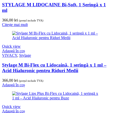
STYLAGE M LIDOCAINE Bi-Soft, 1 Seringă x 1
ml
366,00
lei
(prețul include TVA)
Citește mai mult
Quick view
Adaugă în coș
VIVACY
,
Stylage
Stylage M Bi-Flex cu Lidocaină, 1 seringă x 1 ml –
Acid Hialuronic pentru Riduri Medii
366,00
lei
(prețul include TVA)
Adaugă în coș
Quick view
Adaugă în coș