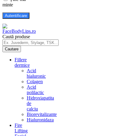
minte
Caută produse
Fillere
dermice
Acid
hialuronic
Colagen
Acid
polilactic
Hidroxiapatita
de
calciu
Biorevitalizante
Hialuronidaza
Fire
Lifting