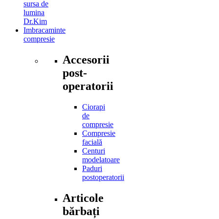
sursa de
lumina
Dr.Kim
Imbracaminte
compresie
Accesorii
post-
operatorii
Ciorapi
de
compresie
Compresie
facială
Centuri
modelatoare
Paduri
postoperatorii
Articole
bărbați