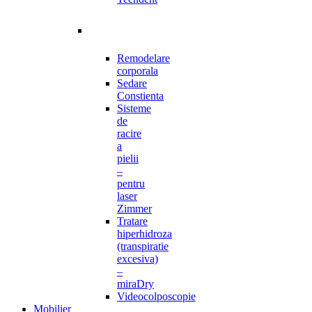
Remodelare
corporala
Sedare
Constienta
Sisteme
de
racire
a
pielii
–
pentru
laser
Zimmer
Tratare
hiperhidroza
(transpiratie
excesiva)
–
miraDry
Videocolposcopie
Mobilier