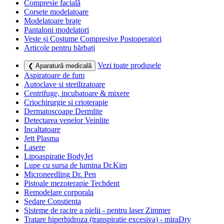
Compresie facială
Corsete modelatoare
Modelatoare brațe
Pantaloni modelatori
Veste și Costume Compresive Postoperatori
Articole pentru bărbați
Vezi toate produsele
❮ Aparatură medicală
Aspiratoare de fum
Autoclave si sterilizatoare
Centrifuge, incubatoare & mixere
Criochirurgie si crioterapie
Dermatoscoape Dermlite
Detectarea venelor Veinlite
Incaltatoare
Jett Plasma
Lasere
Lipoaspiratie BodyJet
Lupe cu sursa de lumina Dr.Kim
Microneedling Dr. Pen
Pistoale mezoterapie Techdent
Remodelare corporala
Sedare Constienta
Sisteme de racire a pielii - pentru laser Zimmer
Tratare hiperhidroza (transpiratie excesiva) - miraDry