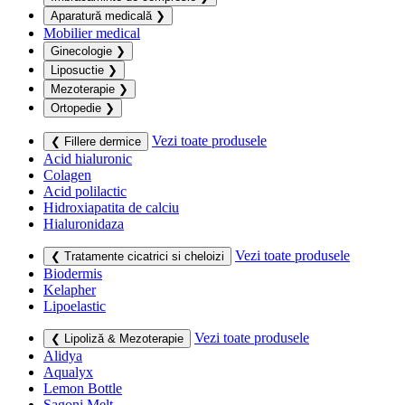
Aparatură medicală
❯
Mobilier medical
Ginecologie
❯
Liposuctie
❯
Mezoterapie
❯
Ortopedie
❯
Vezi toate produsele
❮ Fillere dermice
Acid hialuronic
Colagen
Acid polilactic
Hidroxiapatita de calciu
Hialuronidaza
Vezi toate produsele
❮ Tratamente cicatrici si cheloizi
Biodermis
Kelapher
Lipoelastic
Vezi toate produsele
❮ Lipoliză & Mezoterapie
Alidya
Aqualyx
Lemon Bottle
Sagoni Melt