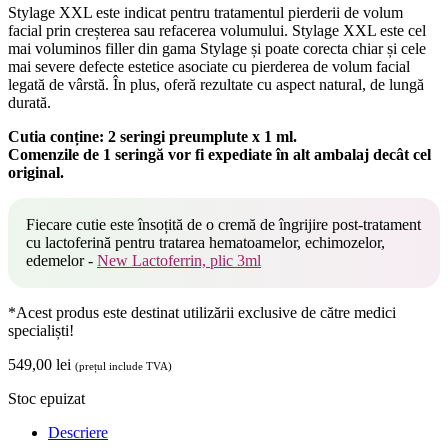
Stylage XXL este indicat pentru tratamentul pierderii de volum
facial prin creșterea sau refacerea volumului. Stylage XXL este cel
mai voluminos filler din gama Stylage și poate corecta chiar și cele
mai severe defecte estetice asociate cu pierderea de volum facial
legată de vârstă. În plus, oferă rezultate cu aspect natural, de lungă
durată.
Cutia conține: 2 seringi preumplute x 1 ml.
Comenzile de 1 seringă vor fi expediate în alt ambalaj decât cel
original.
Fiecare cutie este însoțită de o cremă de îngrijire post-tratament
cu lactoferină pentru tratarea hematoamelor, echimozelor,
edemelor -
New Lactoferrin, plic 3ml
*Acest produs este destinat utilizării exclusive de către medici
specialiști!
549,00
lei
(prețul include TVA)
Stoc epuizat
Descriere