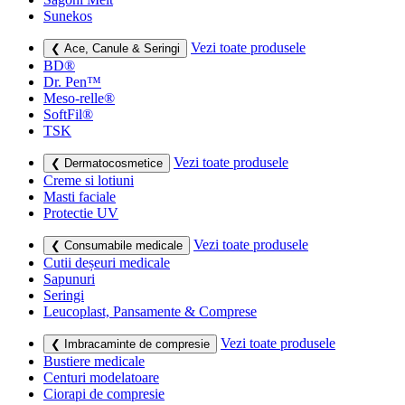
Sunekos
Vezi toate produsele
❮ Ace, Canule & Seringi
BD®
Dr. Pen™
Meso-relle®
SoftFil®
TSK
Vezi toate produsele
❮ Dermatocosmetice
Creme si lotiuni
Masti faciale
Protectie UV
Vezi toate produsele
❮ Consumabile medicale
Cutii deșeuri medicale
Sapunuri
Seringi
Leucoplast, Pansamente & Comprese
Vezi toate produsele
❮ Imbracaminte de compresie
Bustiere medicale
Centuri modelatoare
Ciorapi de compresie