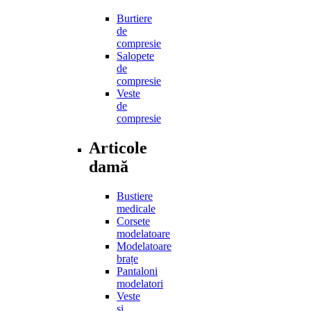
Burtiere
de
compresie
Salopete
de
compresie
Veste
de
compresie
Articole
damă
Bustiere
medicale
Corsete
modelatoare
Modelatoare
brațe
Pantaloni
modelatori
Veste
și