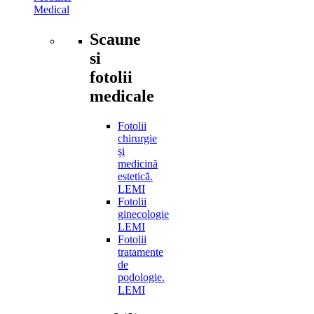
Medical
Scaune
si
fotolii
medicale
Fotolii
chirurgie
și
medicină
estetică.
LEMI
Fotolii
ginecologie
LEMI
Fotolii
tratamente
de
podologie.
LEMI