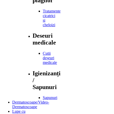
plagilor
Tratamente
cicatrici
si
cheloizi
Deseuri
medicale
Cutii
deșeuri
medicale
Igienizanți
/
Sapunuri
Sapunuri
Dermatoscoape/Video-
Dermatoscoape
Lupe cu