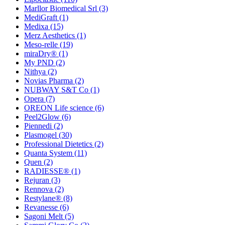
Marllor Biomedical Srl
(3)
MediGraft
(1)
Medixa
(15)
Merz Aesthetics
(1)
Meso-relle
(19)
miraDry®
(1)
My PND
(2)
Nithya
(2)
Novias Pharma
(2)
NUBWAY S&T Co
(1)
Opera
(7)
OREON Life science
(6)
Peel2Glow
(6)
Piennedi
(2)
Plasmogel
(30)
Professional Dietetics
(2)
Quanta System
(11)
Quen
(2)
RADIESSE®
(1)
Rejuran
(3)
Rennova
(2)
Restylane®
(8)
Revanesse
(6)
Sagoni Melt
(5)