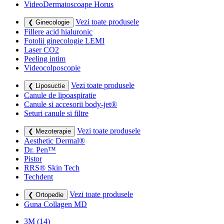
VideoDermatoscoape Horus
Vezi toate produsele
❮ Ginecologie
Fillere acid hialuronic
Fotolii ginecologie LEMI
Laser CO2
Peeling intim
Videocolposcopie
Vezi toate produsele
❮ Liposuctie
Canule de lipoaspiratie
Canule si accesorii body-jet®
Seturi canule si filtre
Vezi toate produsele
❮ Mezoterapie
Aesthetic Dermal®
Dr. Pen™
Pistor
RRS® Skin Tech
Techdent
Vezi toate produsele
❮ Ortopedie
Guna Collagen MD
3M
(14)