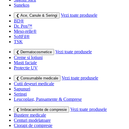
Sunekos
Vezi toate produsele
❮ Ace, Canule & Seringi
BD®
Dr. Pen™
Meso-relle®
SoftFil®
TSK
Vezi toate produsele
❮ Dermatocosmetice
Creme si lotiuni
Masti faciale
Protectie UV
Vezi toate produsele
❮ Consumabile medicale
Cutii deșeuri medicale
Sapunuri
Seringi
Leucoplast, Pansamente & Comprese
Vezi toate produsele
❮ Imbracaminte de compresie
Bustiere medicale
Centuri modelatoare
Ciorapi de compresie