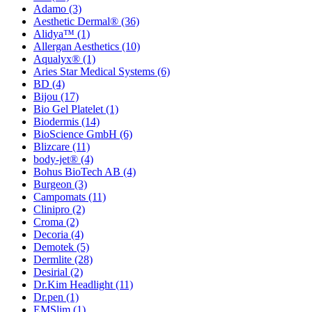
Adamo
(3)
Aesthetic Dermal®
(36)
Alidya™
(1)
Allergan Aesthetics
(10)
Aqualyx®
(1)
Aries Star Medical Systems
(6)
BD
(4)
Bijou
(17)
Bio Gel Platelet
(1)
Biodermis
(14)
BioScience GmbH
(6)
Blizcare
(11)
body-jet®
(4)
Bohus BioTech AB
(4)
Burgeon
(3)
Campomats
(11)
Clinipro
(2)
Croma
(2)
Decoria
(4)
Demotek
(5)
Dermlite
(28)
Desirial
(2)
Dr.Kim Headlight
(11)
Dr.pen
(1)
EMSlim
(1)