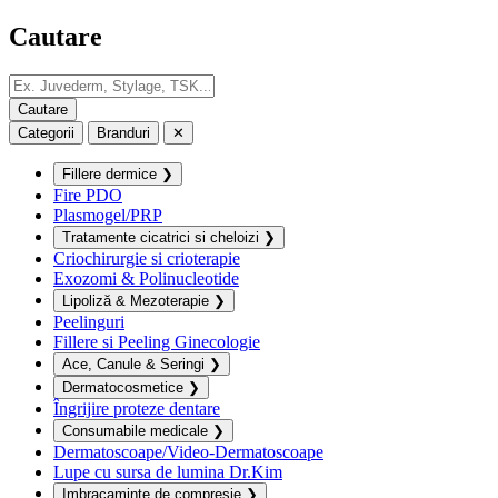
Cautare
Categorii
Branduri
✕
Fillere dermice
❯
Fire PDO
Plasmogel/PRP
Tratamente cicatrici si cheloizi
❯
Criochirurgie si crioterapie
Exozomi & Polinucleotide
Lipoliză & Mezoterapie
❯
Peelinguri
Fillere si Peeling Ginecologie
Ace, Canule & Seringi
❯
Dermatocosmetice
❯
Îngrijire proteze dentare
Consumabile medicale
❯
Dermatoscoape/Video-Dermatoscoape
Lupe cu sursa de lumina Dr.Kim
Imbracaminte de compresie
❯