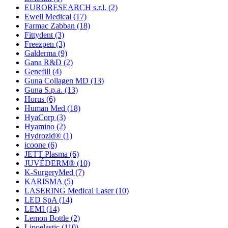
EURORESEARCH s.r.l.
(2)
Ewell Medical
(17)
Farmac Zabban
(18)
Fittydent
(3)
Freezpen
(3)
Galderma
(9)
Gana R&D
(2)
Genefill
(4)
Guna Collagen MD
(13)
Guna S.p.a.
(13)
Horus
(6)
Human Med
(18)
HyaCorp
(3)
Hyamino
(2)
Hydrozid®
(1)
icoone
(6)
JETT Plasma
(6)
JUVÉDERM®
(10)
K-SurgeryMed
(7)
KARISMA
(5)
LASERING Medical Laser
(10)
LED SpA
(14)
LEMI
(14)
Lemon Bottle
(2)
Lipoelastic
(110)