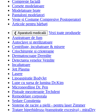
Compresie facială
Corsete modelatoare
Modelatoare brațe
Pantaloni modelatori
Veste și Costume Compresive Postoperatori
Articole pentru bărbați
Vezi toate produsele
❮ Aparatură medicală
Aspiratoare de fum
Autoclave si sterilizatoare
Centrifuge, incubatoare & mixere
Criochirurgie si crioterapie
Dermatoscoape Dermlite
Detectarea venelor Veinlite
Incaltatoare
Jett Plasma
Lasere
Lipoaspiratie BodyJet
Lupe cu sursa de lumina Dr.Kim
Microneedling Dr. Pen
Pistoale mezoterapie Techdent
Remodelare corporala
Sedare Constienta
Sisteme de racire a pielii - pentru laser Zimmer
Tratare hiperhidroza (transpiratie excesiva) - miraDry