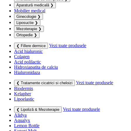
Aparatură medicală
❯
Mobilier medical
Ginecologie
❯
Liposuctie
❯
Mezoterapie
❯
Ortopedie
❯
Vezi toate produsele
❮ Fillere dermice
Acid hialuronic
Colagen
Acid polilactic
Hidroxiapatita de calciu
Hialuronidaza
Vezi toate produsele
❮ Tratamente cicatrici si cheloizi
Biodermis
Kelapher
Lipoelastic
Vezi toate produsele
❮ Lipoliză & Mezoterapie
Alidya
Aqualyx
Lemon Bottle
Sagoni Melt