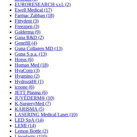
EURORESEARCH s.r.l.
(2)
Ewell Medical
(17)
Farmac Zabban
(18)
Fittydent
(3)
Freezpen
(3)
Galderma
(9)
Gana R&D
(2)
Genefill
(4)
Guna Collagen MD
(13)
Guna S.p.a.
(13)
Horus
(6)
Human Med
(18)
HyaCorp
(3)
Hyamino
(2)
Hydrozid®
(1)
icoone
(6)
JETT Plasma
(6)
JUVÉDERM®
(10)
K-SurgeryMed
(7)
KARISMA
(5)
LASERING Medical Laser
(10)
LED SpA
(14)
LEMI
(14)
Lemon Bottle
(2)
Lipoelastic
(110)