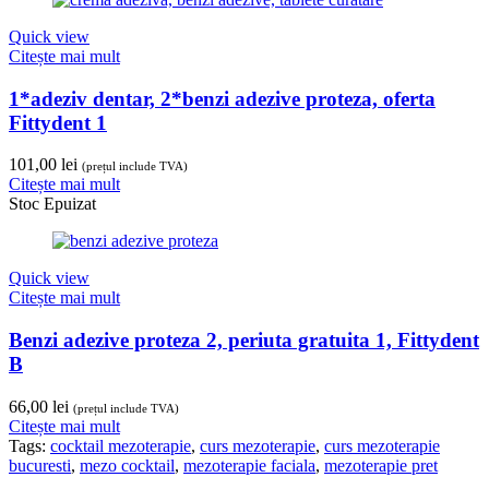
Quick view
Citește mai mult
1*adeziv dentar, 2*benzi adezive proteza, oferta
Fittydent 1
101,00
lei
(prețul include TVA)
Citește mai mult
Stoc Epuizat
Quick view
Citește mai mult
Benzi adezive proteza 2, periuta gratuita 1, Fittydent
B
66,00
lei
(prețul include TVA)
Citește mai mult
Tags:
cocktail mezoterapie
,
curs mezoterapie
,
curs mezoterapie
bucuresti
,
mezo cocktail
,
mezoterapie faciala
,
mezoterapie pret