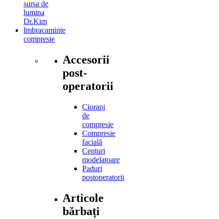
sursa de
lumina
Dr.Kim
Imbracaminte
compresie
Accesorii
post-
operatorii
Ciorapi
de
compresie
Compresie
facială
Centuri
modelatoare
Paduri
postoperatorii
Articole
bărbați