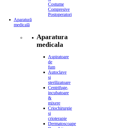
Costume
Compresive
Postoperatori
Aparatură
medicală
Aparatura
medicala
Aspiratoare
de
fum
Autoclave
si
sterilizatoare
Centrifuge,
incubatoare
&
mixere
Criochirurgie
si
crioterapie
Dermatoscoape