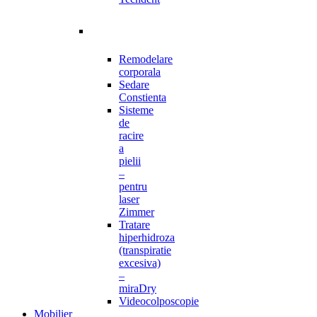
Remodelare
corporala
Sedare
Constienta
Sisteme
de
racire
a
pielii
–
pentru
laser
Zimmer
Tratare
hiperhidroza
(transpiratie
excesiva)
–
miraDry
Videocolposcopie
Mobilier