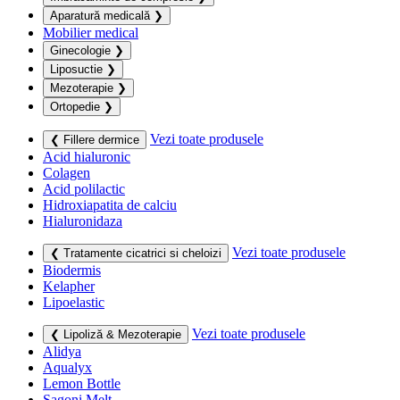
Aparatură medicală
❯
Mobilier medical
Ginecologie
❯
Liposuctie
❯
Mezoterapie
❯
Ortopedie
❯
Vezi toate produsele
❮ Fillere dermice
Acid hialuronic
Colagen
Acid polilactic
Hidroxiapatita de calciu
Hialuronidaza
Vezi toate produsele
❮ Tratamente cicatrici si cheloizi
Biodermis
Kelapher
Lipoelastic
Vezi toate produsele
❮ Lipoliză & Mezoterapie
Alidya
Aqualyx
Lemon Bottle
Sagoni Melt