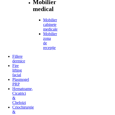
Mobilier
medical
Mobilier
cabinete
medicale
Mobilier
zona
de
recepție
Fillere
dermice
Fire
lifting
facial
Plasmogel
PRP
Hematoame,
Cicatrici
&
Cheloizi
Criochirurgie
&