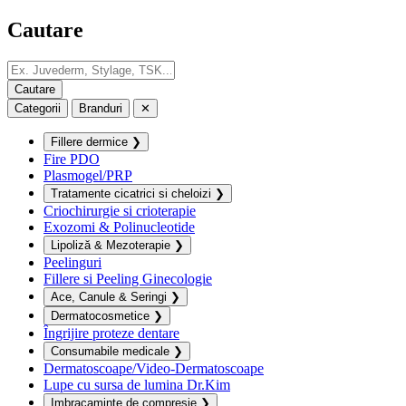
Cautare
Categorii
Branduri
✕
Fillere dermice
❯
Fire PDO
Plasmogel/PRP
Tratamente cicatrici si cheloizi
❯
Criochirurgie si crioterapie
Exozomi & Polinucleotide
Lipoliză & Mezoterapie
❯
Peelinguri
Fillere si Peeling Ginecologie
Ace, Canule & Seringi
❯
Dermatocosmetice
❯
Îngrijire proteze dentare
Consumabile medicale
❯
Dermatoscoape/Video-Dermatoscoape
Lupe cu sursa de lumina Dr.Kim
Imbracaminte de compresie
❯