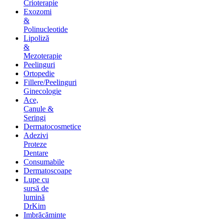
Crioterapie
Exozomi
&
Polinucleotide
Lipoliză
&
Mezoterapie
Peelinguri
Ortopedie
Fillere/Peelinguri
Ginecologie
Ace,
Canule &
Seringi
Dermatocosmetice
Adezivi
Proteze
Dentare
Consumabile
Dermatoscoape
Lupe cu
sursă de
lumină
DrKim
Imbrăcăminte