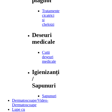
plagilor
Tratamente
cicatrici
si
cheloizi
Deseuri
medicale
Cutii
deșeuri
medicale
Igienizanți
/
Sapunuri
Sapunuri
Dermatoscoape/Video-
Dermatoscoape
Lupe cu