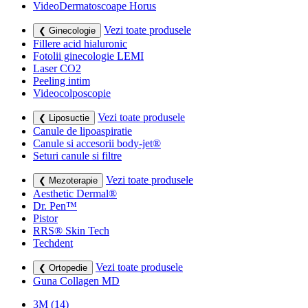
VideoDermatoscoape Horus
Vezi toate produsele
❮ Ginecologie
Fillere acid hialuronic
Fotolii ginecologie LEMI
Laser CO2
Peeling intim
Videocolposcopie
Vezi toate produsele
❮ Liposuctie
Canule de lipoaspiratie
Canule si accesorii body-jet®
Seturi canule si filtre
Vezi toate produsele
❮ Mezoterapie
Aesthetic Dermal®
Dr. Pen™
Pistor
RRS® Skin Tech
Techdent
Vezi toate produsele
❮ Ortopedie
Guna Collagen MD
3M
(14)