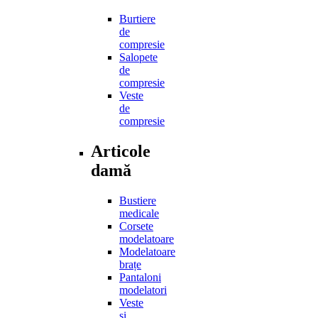
Burtiere
de
compresie
Salopete
de
compresie
Veste
de
compresie
Articole
damă
Bustiere
medicale
Corsete
modelatoare
Modelatoare
brațe
Pantaloni
modelatori
Veste
și