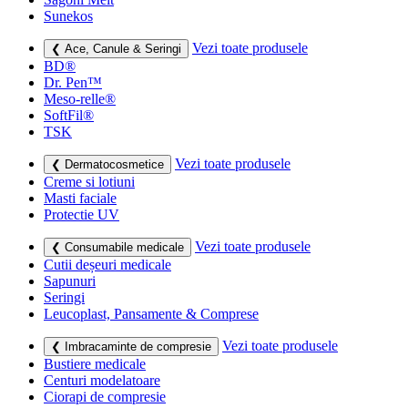
Sunekos
Vezi toate produsele
❮ Ace, Canule & Seringi
BD®
Dr. Pen™
Meso-relle®
SoftFil®
TSK
Vezi toate produsele
❮ Dermatocosmetice
Creme si lotiuni
Masti faciale
Protectie UV
Vezi toate produsele
❮ Consumabile medicale
Cutii deșeuri medicale
Sapunuri
Seringi
Leucoplast, Pansamente & Comprese
Vezi toate produsele
❮ Imbracaminte de compresie
Bustiere medicale
Centuri modelatoare
Ciorapi de compresie