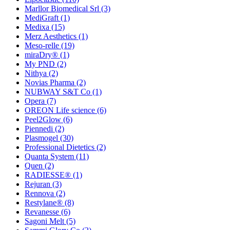
Marllor Biomedical Srl
(3)
MediGraft
(1)
Medixa
(15)
Merz Aesthetics
(1)
Meso-relle
(19)
miraDry®
(1)
My PND
(2)
Nithya
(2)
Novias Pharma
(2)
NUBWAY S&T Co
(1)
Opera
(7)
OREON Life science
(6)
Peel2Glow
(6)
Piennedi
(2)
Plasmogel
(30)
Professional Dietetics
(2)
Quanta System
(11)
Quen
(2)
RADIESSE®
(1)
Rejuran
(3)
Rennova
(2)
Restylane®
(8)
Revanesse
(6)
Sagoni Melt
(5)