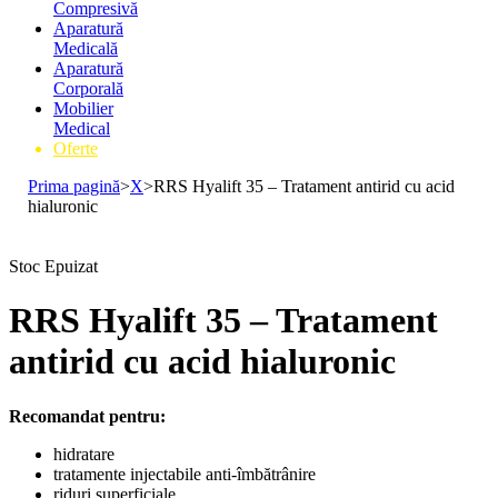
Compresivă
Aparatură
Medicală
Aparatură
Corporală
Mobilier
Medical
Oferte
Prima pagină
>
X
>
RRS Hyalift 35 – Tratament antirid cu acid
hialuronic
Stoc Epuizat
RRS Hyalift 35 – Tratament
antirid cu acid hialuronic
Recomandat pentru:
hidratare
tratamente injectabile anti-îmbătrânire
riduri superficiale