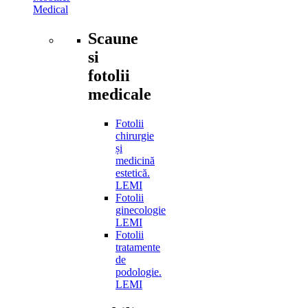
Medical
Scaune
si
fotolii
medicale
Fotolii
chirurgie
și
medicină
estetică.
LEMI
Fotolii
ginecologie
LEMI
Fotolii
tratamente
de
podologie.
LEMI