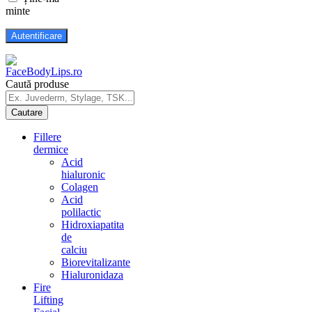
minte
Caută produse
Fillere
dermice
Acid
hialuronic
Colagen
Acid
polilactic
Hidroxiapatita
de
calciu
Biorevitalizante
Hialuronidaza
Fire
Lifting