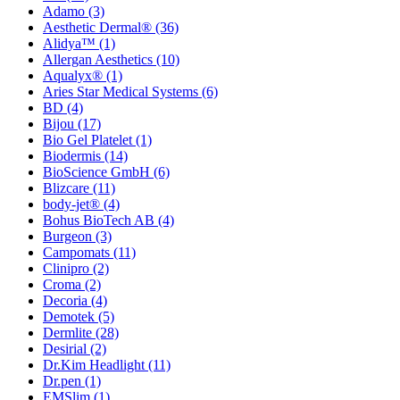
Adamo
(3)
Aesthetic Dermal®
(36)
Alidya™
(1)
Allergan Aesthetics
(10)
Aqualyx®
(1)
Aries Star Medical Systems
(6)
BD
(4)
Bijou
(17)
Bio Gel Platelet
(1)
Biodermis
(14)
BioScience GmbH
(6)
Blizcare
(11)
body-jet®
(4)
Bohus BioTech AB
(4)
Burgeon
(3)
Campomats
(11)
Clinipro
(2)
Croma
(2)
Decoria
(4)
Demotek
(5)
Dermlite
(28)
Desirial
(2)
Dr.Kim Headlight
(11)
Dr.pen
(1)
EMSlim
(1)