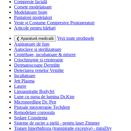
Compresie facială
Corsete modelatoare
Modelatoare brațe
Pantaloni modelatori
Veste și Costume Compresive Postoperatori
Articole pentru bărbați
Vezi toate produsele
❮ Aparatură medicală
Aspiratoare de fum
Autoclave si sterilizatoare
Centrifuge, incubatoare & mixere
Criochirurgie si crioterapie
Dermatoscoape Dermlite
Detectarea venelor Veinlite
Incaltatoare
Jett Plasma
Lasere
Lipoaspiratie BodyJet
Lupe cu sursa de lumina Dr.Kim
Microneedling Dr. Pen
Pistoale mezoterapie Techdent
Remodelare corporala
Sedare Constienta
Sisteme de racire a pielii - pentru laser Zimmer
Tratare hiperhidroza (transpiratie excesiva) - miraDry