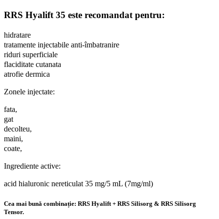
RRS Hyalift 35 este recomandat pentru:
hidratare
tratamente injectabile anti-îmbatranire
riduri superficiale
flaciditate cutanata
atrofie dermica
Zonele injectate:
fata,
gat
decolteu,
maini,
coate,
Ingrediente active:
acid hialuronic nereticulat 35 mg/5 mL (7mg/ml)
Cea mai bună combinație: RRS Hyalift + RRS Silisorg & RRS Silisorg
Tensor.