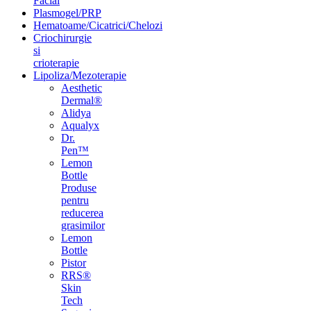
Facial
Plasmogel/PRP
Hematoame/Cicatrici/Chelozi
Criochirurgie
si
crioterapie
Lipoliza/Mezoterapie
Aesthetic
Dermal®
Alidya
Aqualyx
Dr.
Pen™
Lemon
Bottle
Produse
pentru
reducerea
grasimilor
Lemon
Bottle
Pistor
RRS®
Skin
Tech