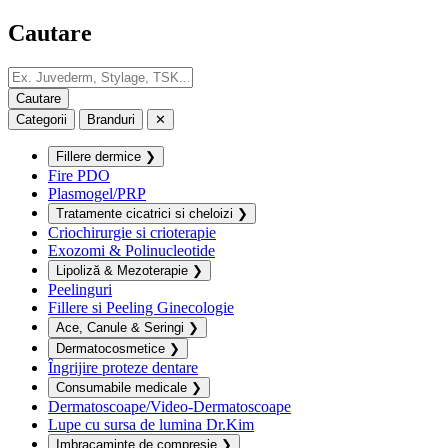
Cautare
Categorii
Branduri
✕
Fillere dermice
❯
Fire PDO
Plasmogel/PRP
Tratamente cicatrici si cheloizi
❯
Criochirurgie si crioterapie
Exozomi & Polinucleotide
Lipoliză & Mezoterapie
❯
Peelinguri
Fillere si Peeling Ginecologie
Ace, Canule & Seringi
❯
Dermatocosmetice
❯
Îngrijire proteze dentare
Consumabile medicale
❯
Dermatoscoape/Video-Dermatoscoape
Lupe cu sursa de lumina Dr.Kim
Imbracaminte de compresie
❯