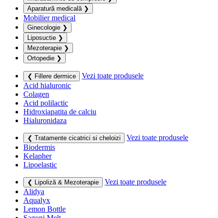
Aparatură medicală
❯
Mobilier medical
Ginecologie
❯
Liposuctie
❯
Mezoterapie
❯
Ortopedie
❯
Vezi toate produsele
❮ Fillere dermice
Acid hialuronic
Colagen
Acid polilactic
Hidroxiapatita de calciu
Hialuronidaza
Vezi toate produsele
❮ Tratamente cicatrici si cheloizi
Biodermis
Kelapher
Lipoelastic
Vezi toate produsele
❮ Lipoliză & Mezoterapie
Alidya
Aqualyx
Lemon Bottle
Sagoni Melt