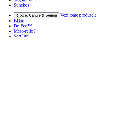
Sunekos
Vezi toate produsele
❮ Ace, Canule & Seringi
BD®
Dr. Pen™
Meso-relle®
SoftFil®
TSK
Vezi toate produsele
❮ Dermatocosmetice
Creme si lotiuni
Masti faciale
Protectie UV
Vezi toate produsele
❮ Consumabile medicale
Cutii deșeuri medicale
Sapunuri
Seringi
Leucoplast, Pansamente & Comprese
Vezi toate produsele
❮ Imbracaminte de compresie
Bustiere medicale
Centuri modelatoare
Ciorapi de compresie