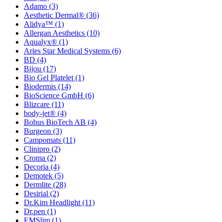
Adamo
(3)
Aesthetic Dermal®
(36)
Alidya™
(1)
Allergan Aesthetics
(10)
Aqualyx®
(1)
Aries Star Medical Systems
(6)
BD
(4)
Bijou
(17)
Bio Gel Platelet
(1)
Biodermis
(14)
BioScience GmbH
(6)
Blizcare
(11)
body-jet®
(4)
Bohus BioTech AB
(4)
Burgeon
(3)
Campomats
(11)
Clinipro
(2)
Croma
(2)
Decoria
(4)
Demotek
(5)
Dermlite
(28)
Desirial
(2)
Dr.Kim Headlight
(11)
Dr.pen
(1)
EMSlim
(1)