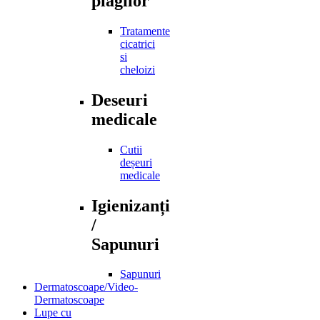
plagilor
Tratamente
cicatrici
si
cheloizi
Deseuri
medicale
Cutii
deșeuri
medicale
Igienizanți
/
Sapunuri
Sapunuri
Dermatoscoape/Video-
Dermatoscoape
Lupe cu