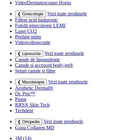
VideoDermatoscoape Horus
Vezi toate produsele
❮ Ginecologie
Fillere acid hialuronic
Fotolii ginecologie LEMI
Laser CO2
Peeling intim
Videocolposcopie
Vezi toate produsele
❮ Liposuctie
Canule de lipoaspiratie
Canule si accesorii body-jet®
Seturi canule si filtre
Vezi toate produsele
❮ Mezoterapie
Aesthetic Dermal®
Dr. Pen™
Pistor
RRS® Skin Tech
Techdent
Vezi toate produsele
❮ Ortopedie
Guna Collagen MD
3M
(14)