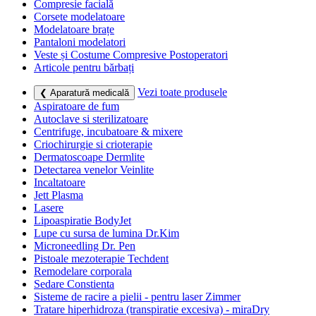
Compresie facială
Corsete modelatoare
Modelatoare brațe
Pantaloni modelatori
Veste și Costume Compresive Postoperatori
Articole pentru bărbați
Vezi toate produsele
❮ Aparatură medicală
Aspiratoare de fum
Autoclave si sterilizatoare
Centrifuge, incubatoare & mixere
Criochirurgie si crioterapie
Dermatoscoape Dermlite
Detectarea venelor Veinlite
Incaltatoare
Jett Plasma
Lasere
Lipoaspiratie BodyJet
Lupe cu sursa de lumina Dr.Kim
Microneedling Dr. Pen
Pistoale mezoterapie Techdent
Remodelare corporala
Sedare Constienta
Sisteme de racire a pielii - pentru laser Zimmer
Tratare hiperhidroza (transpiratie excesiva) - miraDry