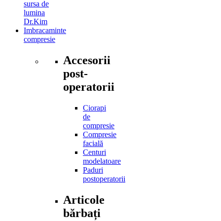
sursa de
lumina
Dr.Kim
Imbracaminte
compresie
Accesorii
post-
operatorii
Ciorapi
de
compresie
Compresie
facială
Centuri
modelatoare
Paduri
postoperatorii
Articole
bărbați