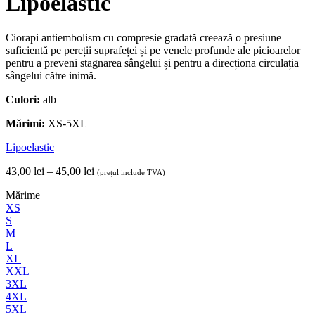
Lipoelastic
Ciorapi antiembolism cu compresie gradată creează o presiune
suficientă pe pereții suprafeței și pe venele profunde ale picioarelor
pentru a preveni stagnarea sângelui și pentru a direcționa circulația
sângelui către inimă.
Culori:
alb
Mărimi:
XS-5XL
Lipoelastic
Interval
43,00
lei
–
45,00
lei
(prețul include TVA)
de
Mărime
prețuri:
XS
43,00 lei
S
până
M
la
L
45,00 lei
XL
XXL
3XL
4XL
5XL