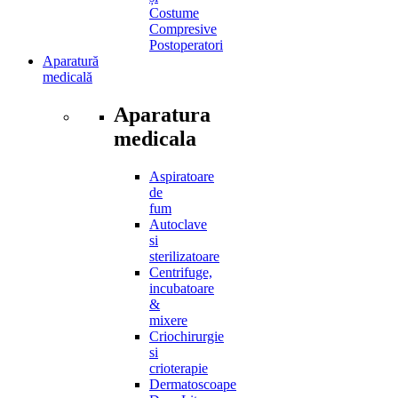
Costume
Compresive
Postoperatori
Aparatură
medicală
Aparatura
medicala
Aspiratoare
de
fum
Autoclave
si
sterilizatoare
Centrifuge,
incubatoare
&
mixere
Criochirurgie
si
crioterapie
Dermatoscoape