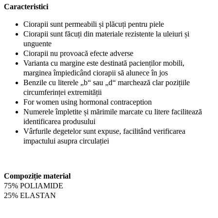
Caracteristici
Ciorapii sunt permeabili și plăcuți pentru piele
Ciorapii sunt făcuți din materiale rezistente la uleiuri și
unguente
Ciorapii nu provoacă efecte adverse
Varianta cu margine este destinată pacienților mobili,
marginea împiedicând ciorapii să alunece în jos
Benzile cu literele „b“ sau „d“ marchează clar pozițiile
circumferinței extremității
For women using hormonal contraception
Numerele împletite și mărimile marcate cu litere facilitează
identificarea produsului
Vârfurile degetelor sunt expuse, facilitând verificarea
impactului asupra circulației
Compoziție material
75% POLIAMIDE
25% ELASTAN