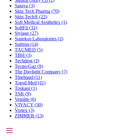
Sammi Glory Co
(2)
Saraya
(3)
Skin Tech Pharma
(70)
Skin Tech®
(22)
Soft Medical Aesthetics
(1)
SoftFil
(31)
Stylage
(27)
Sunekos Laboratories
(2)
Surtron
(14)
TAUMED
(5)
TBH
(3)
Techdent
(2)
Tecno-Gaz
(9)
The Daylight Company
(7)
Thiebaud
(11)
Topsil Med
(11)
Toskani
(1)
TSK
(9)
Veinlite
(6)
VIVACY
(30)
Vortex
(3)
ZIMMER
(13)