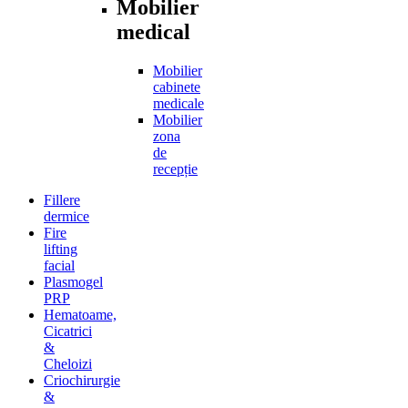
Mobilier
medical
Mobilier
cabinete
medicale
Mobilier
zona
de
recepție
Fillere
dermice
Fire
lifting
facial
Plasmogel
PRP
Hematoame,
Cicatrici
&
Cheloizi
Criochirurgie
&