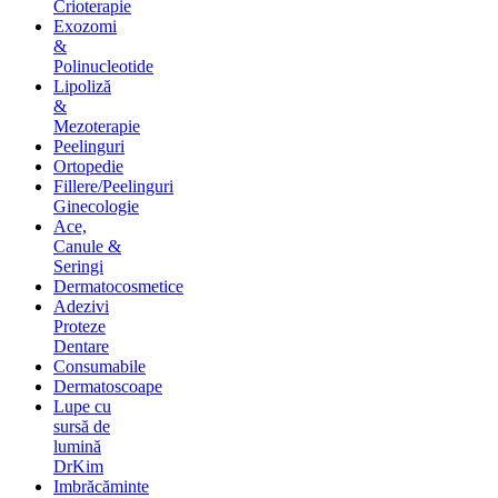
Crioterapie
Exozomi
&
Polinucleotide
Lipoliză
&
Mezoterapie
Peelinguri
Ortopedie
Fillere/Peelinguri
Ginecologie
Ace,
Canule &
Seringi
Dermatocosmetice
Adezivi
Proteze
Dentare
Consumabile
Dermatoscoape
Lupe cu
sursă de
lumină
DrKim
Imbrăcăminte