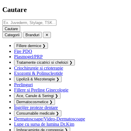
Cautare
Categorii
Branduri
✕
Fillere dermice
❯
Fire PDO
Plasmogel/PRP
Tratamente cicatrici si cheloizi
❯
Criochirurgie si crioterapie
Exozomi & Polinucleotide
Lipoliză & Mezoterapie
❯
Peelinguri
Fillere si Peeling Ginecologie
Ace, Canule & Seringi
❯
Dermatocosmetice
❯
Îngrijire proteze dentare
Consumabile medicale
❯
Dermatoscoape/Video-Dermatoscoape
Lupe cu sursa de lumina Dr.Kim
Imbracaminte de compresie
❯