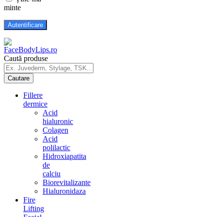
minte
Caută produse
Fillere
dermice
Acid
hialuronic
Colagen
Acid
polilactic
Hidroxiapatita
de
calciu
Biorevitalizante
Hialuronidaza
Fire
Lifting