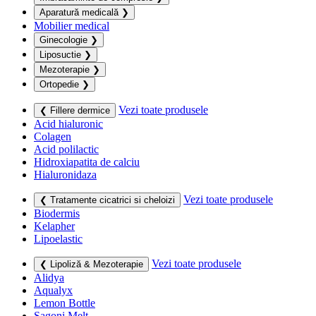
Aparatură medicală
❯
Mobilier medical
Ginecologie
❯
Liposuctie
❯
Mezoterapie
❯
Ortopedie
❯
Vezi toate produsele
❮ Fillere dermice
Acid hialuronic
Colagen
Acid polilactic
Hidroxiapatita de calciu
Hialuronidaza
Vezi toate produsele
❮ Tratamente cicatrici si cheloizi
Biodermis
Kelapher
Lipoelastic
Vezi toate produsele
❮ Lipoliză & Mezoterapie
Alidya
Aqualyx
Lemon Bottle
Sagoni Melt