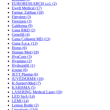
EURORESEARCH s.r.l.
(2)
Ewell Medical
(17)
Farmac Zabban
(18)
Fittydent
(3)
Freezpen
(3)
Galderma
(9)
Gana R&D
(2)
Genefill
(4)
Guna Collagen MD
(13)
Guna S.p.a.
(13)
Horus
(6)
Human Med
(18)
HyaCorp
(3)
Hyamino
(2)
Hydrozid®
(1)
icoone
(6)
JETT Plasma
(6)
JUVÉDERM®
(10)
K-SurgeryMed
(7)
KARISMA
(5)
LASERING Medical Laser
(10)
LED SpA
(14)
LEMI
(14)
Lemon Bottle
(2)
Lipoelastic
(110)