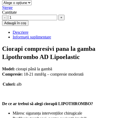
Șterge
Cantitate
Ciorapi
compresivi
Adaugă în coș
pana
la
Descriere
gamba
Informații suplimentare
Lipothrombo
-
Ciorapi compresivi pana la gamba
AD
Lipoelastic
Lipothrombo AD Lipoelastic
quantity
Model:
ciorapi până la gambă
Compresie:
18-21 mmHg – compresie moderată
Culori:
alb
De ce ar trebui să alegi ciorapii LIPOTHROMBO?
Măresc siguranța intervențiilor chirugicale