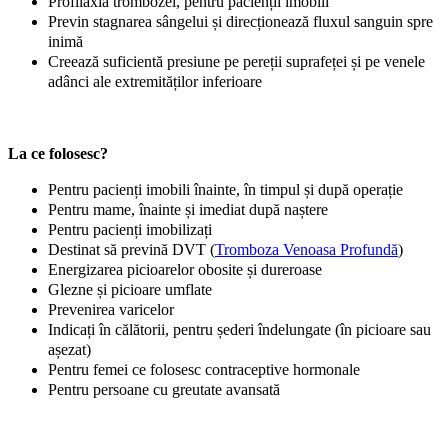
Profilaxia trombozei, pentru pacienții imobili
Previn stagnarea sângelui și direcționează fluxul sanguin spre
inimă
Creează suficientă presiune pe pereții suprafeței și pe venele
adânci ale extremităților inferioare
La ce folosesc?
Pentru pacienți imobili înainte, în timpul și după operație
Pentru mame, înainte și imediat după naștere
Pentru pacienți imobilizați
Destinat să prevină DVT (
Tromboza Venoasa Profundă
)
Energizarea picioarelor obosite și dureroase
Glezne și picioare umflate
Prevenirea varicelor
Indicați în călătorii, pentru șederi îndelungate (în picioare sau
așezat)
Pentru femei ce folosesc contraceptive hormonale
Pentru persoane cu greutate avansată