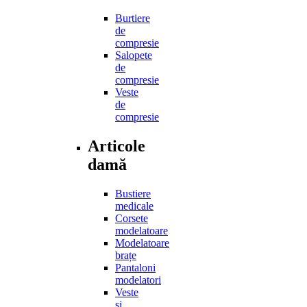
Burtiere
de
compresie
Salopete
de
compresie
Veste
de
compresie
Articole
damă
Bustiere
medicale
Corsete
modelatoare
Modelatoare
brațe
Pantaloni
modelatori
Veste
și