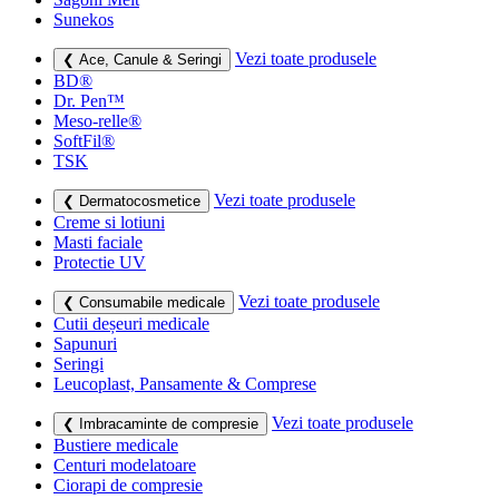
Sunekos
Vezi toate produsele
❮ Ace, Canule & Seringi
BD®
Dr. Pen™
Meso-relle®
SoftFil®
TSK
Vezi toate produsele
❮ Dermatocosmetice
Creme si lotiuni
Masti faciale
Protectie UV
Vezi toate produsele
❮ Consumabile medicale
Cutii deșeuri medicale
Sapunuri
Seringi
Leucoplast, Pansamente & Comprese
Vezi toate produsele
❮ Imbracaminte de compresie
Bustiere medicale
Centuri modelatoare
Ciorapi de compresie