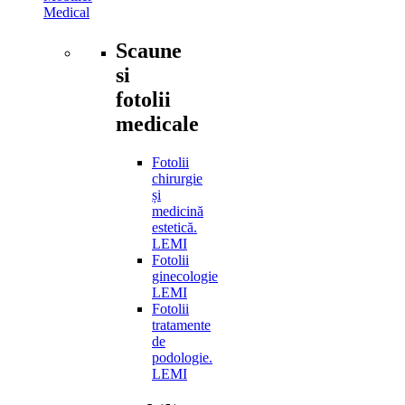
Medical
Scaune
si
fotolii
medicale
Fotolii
chirurgie
și
medicină
estetică.
LEMI
Fotolii
ginecologie
LEMI
Fotolii
tratamente
de
podologie.
LEMI