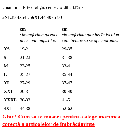
#marimi1 td{ text-align: center; width: 33% }
5XL
39-4363-75
6XL
44-4976-90
cm
cm
circumferința gleznei
circumferința gambei în locul în
în cel mai îngust loc
care trebuie să se afle marginea
XS
19-21
29-35
S
21-23
31-38
M
23-25
33-41
L
25-27
35-44
XL
27-29
37-47
XXL
29-31
39-49
XXXL
30-33
41-51
4XL
34-38
52-62
Ghid! Cum să te măsori pentru a alege mărimea
corectă a articolelor de îmbrăcăminte