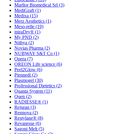
Marllor Biomedical Srl
(3)
MediGraft
(1)
Medixa
(15)
Merz Aesthetics
(1)
Meso-relle
(19)
miraDry®
(1)
My PND
(2)
Nithya
(2)
Novias Pharma
(2)
NUBWAY S&T Co
(1)
Opera
(7)
OREON Life science
(6)
Peel2Glow
(6)
Piennedi
(2)
Plasmogel
(30)
Professional Dietetics
(2)
Quanta System
(11)
Quen
(2)
RADIESSE®
(1)
Rejuran
(3)
Rennova
(2)
Restylane®
(8)
Revanesse
(6)
Sagoni Melt
(5)