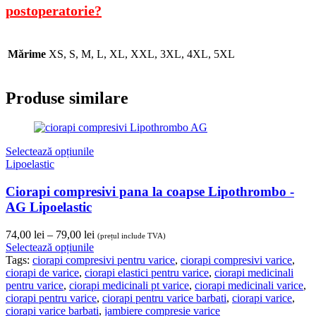
postoperatorie?
Mărime
XS, S, M, L, XL, XXL, 3XL, 4XL, 5XL
Produse similare
Selectează opțiunile
Lipoelastic
Ciorapi compresivi pana la coapse Lipothrombo -
AG Lipoelastic
Interval
74,00
lei
–
79,00
lei
(prețul include TVA)
de
Selectează opțiunile
prețuri:
Tags:
ciorapi compresivi pentru varice
,
ciorapi compresivi varice
,
74,00 lei
ciorapi de varice
,
ciorapi elastici pentru varice
,
ciorapi medicinali
până
pentru varice
,
ciorapi medicinali pt varice
,
ciorapi medicinali varice
,
la
ciorapi pentru varice
,
ciorapi pentru varice barbati
,
ciorapi varice
,
79,00 lei
ciorapi varice barbati
,
jambiere compresie varice