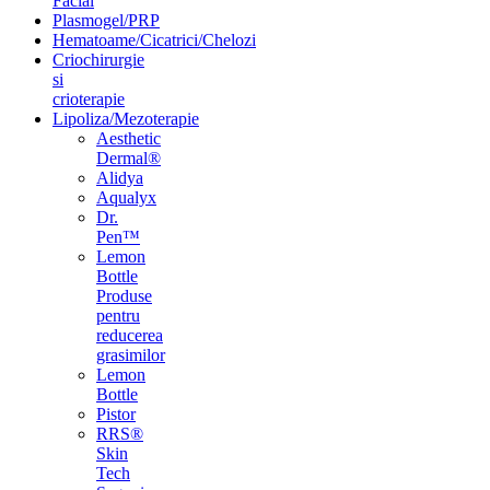
Facial
Plasmogel/PRP
Hematoame/Cicatrici/Chelozi
Criochirurgie
si
crioterapie
Lipoliza/Mezoterapie
Aesthetic
Dermal®
Alidya
Aqualyx
Dr.
Pen™
Lemon
Bottle
Produse
pentru
reducerea
grasimilor
Lemon
Bottle
Pistor
RRS®
Skin
Tech