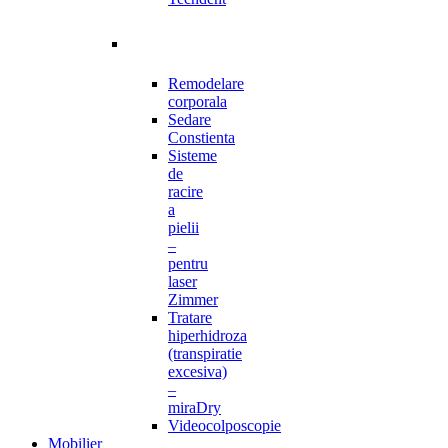
Remodelare
corporala
Sedare
Constienta
Sisteme
de
racire
a
pielii
–
pentru
laser
Zimmer
Tratare
hiperhidroza
(transpiratie
excesiva)
–
miraDry
Videocolposcopie
Mobilier