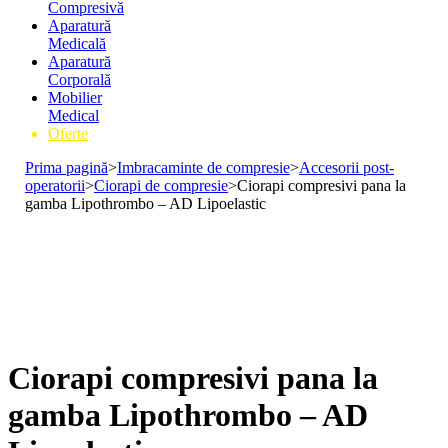
Compresivă
Aparatură
Medicală
Aparatură
Corporală
Mobilier
Medical
Oferte
Prima pagină
>
Imbracaminte de compresie
>
Accesorii post-
operatorii
>
Ciorapi de compresie
>
Ciorapi compresivi pana la
gamba Lipothrombo – AD Lipoelastic
Ciorapi compresivi pana la
gamba Lipothrombo – AD