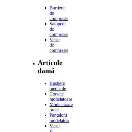
Burtiere
de
compresie
Salopete
de
compresie
Veste
de
compresie
Articole
damă
Bustiere
medicale
Corsete
modelatoare
Modelatoare
brațe
Pantaloni
modelatori
Veste
și