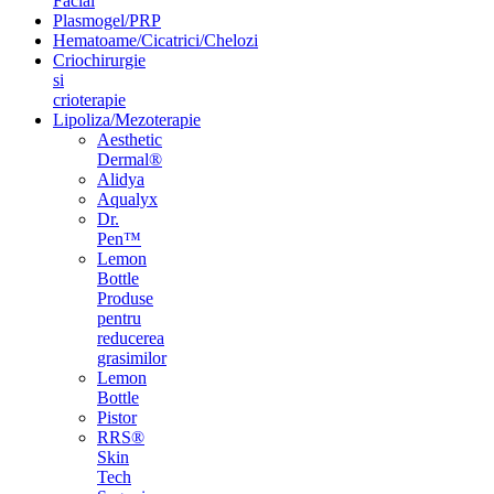
Facial
Plasmogel/PRP
Hematoame/Cicatrici/Chelozi
Criochirurgie
si
crioterapie
Lipoliza/Mezoterapie
Aesthetic
Dermal®
Alidya
Aqualyx
Dr.
Pen™
Lemon
Bottle
Produse
pentru
reducerea
grasimilor
Lemon
Bottle
Pistor
RRS®
Skin
Tech