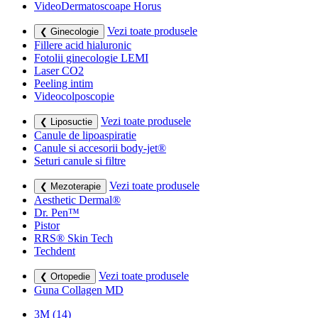
VideoDermatoscoape Horus
Vezi toate produsele
❮ Ginecologie
Fillere acid hialuronic
Fotolii ginecologie LEMI
Laser CO2
Peeling intim
Videocolposcopie
Vezi toate produsele
❮ Liposuctie
Canule de lipoaspiratie
Canule si accesorii body-jet®
Seturi canule si filtre
Vezi toate produsele
❮ Mezoterapie
Aesthetic Dermal®
Dr. Pen™
Pistor
RRS® Skin Tech
Techdent
Vezi toate produsele
❮ Ortopedie
Guna Collagen MD
3M
(14)