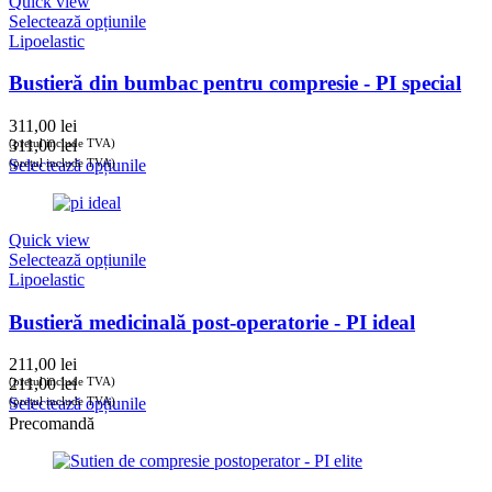
Quick view
Selectează opțiunile
Lipoelastic
Bustieră din bumbac pentru compresie - PI special
311,00
lei
(prețul include TVA)
311,00
lei
(prețul include TVA)
Selectează opțiunile
Quick view
Selectează opțiunile
Lipoelastic
Bustieră medicinală post-operatorie - PI ideal
211,00
lei
(prețul include TVA)
211,00
lei
(prețul include TVA)
Selectează opțiunile
Precomandă