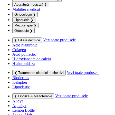
Aparatură medicală
❯
Mobilier medical
Ginecologie
❯
Liposuctie
❯
Mezoterapie
❯
Ortopedie
❯
Vezi toate produsele
❮ Fillere dermice
Acid hialuronic
Colagen
Acid polilactic
Hidroxiapatita de calciu
Hialuronidaza
Vezi toate produsele
❮ Tratamente cicatrici si cheloizi
Biodermis
Kelapher
Lipoelastic
Vezi toate produsele
❮ Lipoliză & Mezoterapie
Alidya
Aqualyx
Lemon Bottle
Sagoni Melt