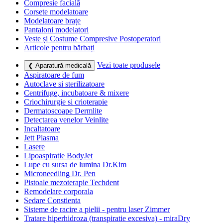
Compresie facială
Corsete modelatoare
Modelatoare brațe
Pantaloni modelatori
Veste și Costume Compresive Postoperatori
Articole pentru bărbați
Vezi toate produsele
❮ Aparatură medicală
Aspiratoare de fum
Autoclave si sterilizatoare
Centrifuge, incubatoare & mixere
Criochirurgie si crioterapie
Dermatoscoape Dermlite
Detectarea venelor Veinlite
Incaltatoare
Jett Plasma
Lasere
Lipoaspiratie BodyJet
Lupe cu sursa de lumina Dr.Kim
Microneedling Dr. Pen
Pistoale mezoterapie Techdent
Remodelare corporala
Sedare Constienta
Sisteme de racire a pielii - pentru laser Zimmer
Tratare hiperhidroza (transpiratie excesiva) - miraDry