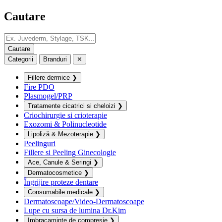
Cautare
Categorii
Branduri
✕
Fillere dermice
❯
Fire PDO
Plasmogel/PRP
Tratamente cicatrici si cheloizi
❯
Criochirurgie si crioterapie
Exozomi & Polinucleotide
Lipoliză & Mezoterapie
❯
Peelinguri
Fillere si Peeling Ginecologie
Ace, Canule & Seringi
❯
Dermatocosmetice
❯
Îngrijire proteze dentare
Consumabile medicale
❯
Dermatoscoape/Video-Dermatoscoape
Lupe cu sursa de lumina Dr.Kim
Imbracaminte de compresie
❯