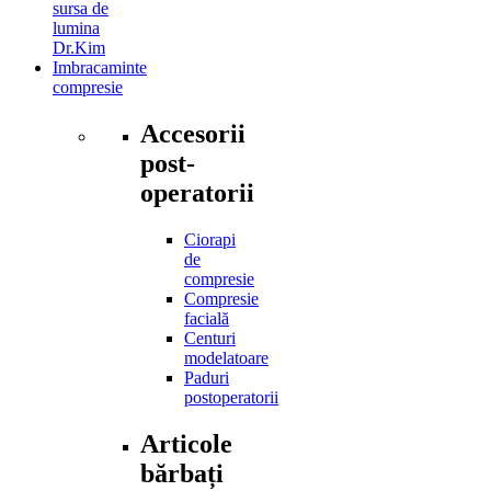
sursa de
lumina
Dr.Kim
Imbracaminte
compresie
Accesorii
post-
operatorii
Ciorapi
de
compresie
Compresie
facială
Centuri
modelatoare
Paduri
postoperatorii
Articole
bărbați