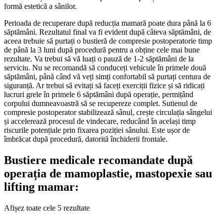
formă estetică a sânilor.
Perioada de recuperare după reducția mamară poate dura până la 6
săptămâni. Rezultatul final va fi evident după câteva săptămâni, de
aceea trebuie să purtați o bustieră de compresie postoperatorie timp
de până la 3 luni după procedură pentru a obține cele mai bune
rezultate. Va trebui să vă luați o pauză de 1-2 săptămâni de la
serviciu. Nu se recomandă să conduceți vehicule în primele două
săptămâni, până când vă veți simți confortabil să purtați centura de
siguranță. Ar trebui să evitați să faceți exerciții fizice și să ridicați
lucruri grele în primele 6 săptămâni după operație, permițând
corpului dumneavoastră să se recupereze complet. Sutienul de
compresie postoperator stabilizează sânul, crește circulația sângelui
și accelerează procesul de vindecare, reducând în același timp
riscurile potențiale prin fixarea poziției sânului. Este ușor de
îmbrăcat după procedură, datorită închiderii frontale.
Bustiere medicale recomandate după
operația de mamoplastie, mastopexie sau
lifting mamar:
Afișez toate cele 5 rezultate