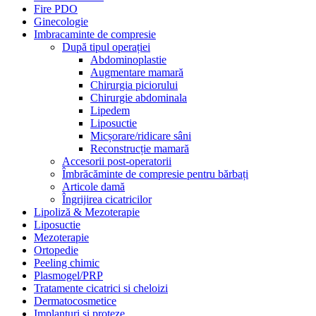
Fire PDO
Ginecologie
Imbracaminte de compresie
După tipul operației
Abdominoplastie
Augmentare mamară
Chirurgia piciorului
Chirurgie abdominala
Lipedem
Liposuctie
Micșorare/ridicare sâni
Reconstrucție mamară
Accesorii post-operatorii
Îmbrăcăminte de compresie pentru bărbați
Articole damă
Îngrijirea cicatricilor
Lipoliză & Mezoterapie
Liposuctie
Mezoterapie
Ortopedie
Peeling chimic
Plasmogel/PRP
Tratamente cicatrici si cheloizi
Dermatocosmetice
Implanturi si proteze