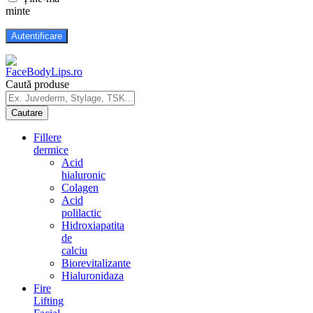
minte
Caută produse
Fillere
dermice
Acid
hialuronic
Colagen
Acid
polilactic
Hidroxiapatita
de
calciu
Biorevitalizante
Hialuronidaza
Fire
Lifting