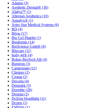
Adamo
(3)
Aesthetic Dermal®
(36)
Alidya™
(1)
Allergan Aesthetics
(10)
Aqualyx®
(1)
Aries Star Medical Systems
(6)
BD
(4)
Bijou
(17)
Bio Gel Platelet
(1)
Biodermis
(14)
BioScience GmbH
(6)
Blizcare
(11)
body-jet®
(4)
Bohus BioTech AB
(4)
Burgeon
(3)
Campomats
(11)
Clinipro
(2)
Croma
(2)
Decoria
(4)
Demotek
(5)
Dermlite
(28)
Desirial
(2)
Dr.Kim Headlight
(11)
Dr.pen
(1)
EMSlim
(1)