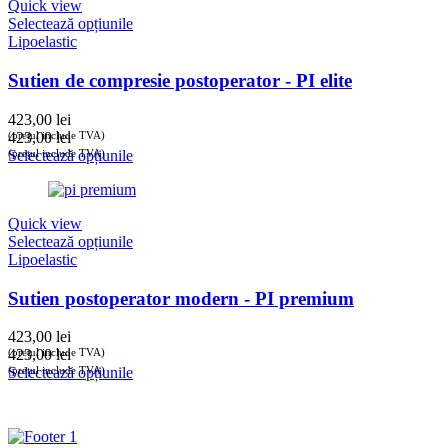
Quick view
Selectează opțiunile
Lipoelastic
Sutien de compresie postoperator - PI elite
423,00
lei
(prețul include TVA)
423,00
lei
(prețul include TVA)
Selectează opțiunile
Quick view
Selectează opțiunile
Lipoelastic
Sutien postoperator modern - PI premium
423,00
lei
(prețul include TVA)
423,00
lei
(prețul include TVA)
Selectează opțiunile