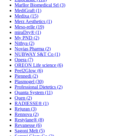
Marllor Biomedical Srl
(3)
MediGraft
(1)
Medixa
(15)
Merz Aesthetics
(1)
Meso-relle
(19)
miraDry®
(1)
My PND
(2)
Nithya
(2)
Novias Pharma
(2)
NUBWAY S&T Co
(1)
Opera
(7)
OREON Life science
(6)
Peel2Glow
(6)
Piennedi
(2)
Plasmogel
(30)
Professional Dietetics
(2)
Quanta System
(11)
Quen
(2)
RADIESSE®
(1)
Rejuran
(3)
Rennova
(2)
Restylane®
(8)
Revanesse
(6)
Sagoni Melt
(5)