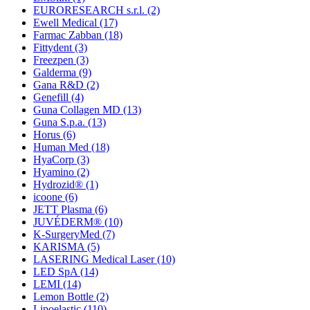
EURORESEARCH s.r.l.
(2)
Ewell Medical
(17)
Farmac Zabban
(18)
Fittydent
(3)
Freezpen
(3)
Galderma
(9)
Gana R&D
(2)
Genefill
(4)
Guna Collagen MD
(13)
Guna S.p.a.
(13)
Horus
(6)
Human Med
(18)
HyaCorp
(3)
Hyamino
(2)
Hydrozid®
(1)
icoone
(6)
JETT Plasma
(6)
JUVÉDERM®
(10)
K-SurgeryMed
(7)
KARISMA
(5)
LASERING Medical Laser
(10)
LED SpA
(14)
LEMI
(14)
Lemon Bottle
(2)
Lipoelastic
(110)