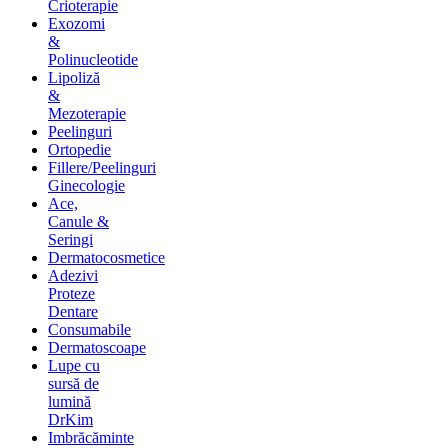
Crioterapie
Exozomi
&
Polinucleotide
Lipoliză
&
Mezoterapie
Peelinguri
Ortopedie
Fillere/Peelinguri
Ginecologie
Ace,
Canule &
Seringi
Dermatocosmetice
Adezivi
Proteze
Dentare
Consumabile
Dermatoscoape
Lupe cu
sursă de
lumină
DrKim
Imbrăcăminte