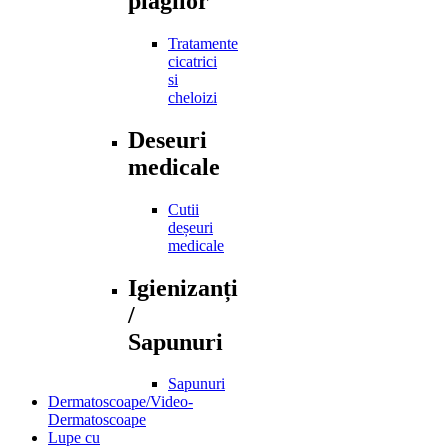
plagilor
Tratamente
cicatrici
si
cheloizi
Deseuri
medicale
Cutii
deșeuri
medicale
Igienizanți
/
Sapunuri
Sapunuri
Dermatoscoape/Video-
Dermatoscoape
Lupe cu