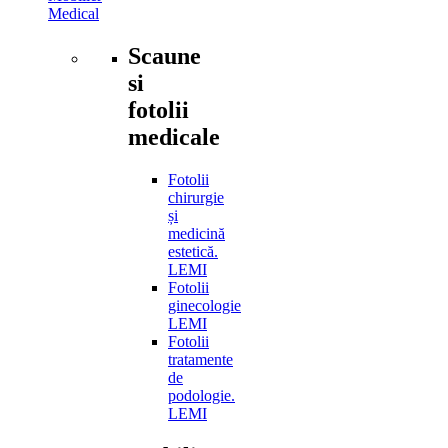
Medical
Scaune
si
fotolii
medicale
Fotolii
chirurgie
și
medicină
estetică.
LEMI
Fotolii
ginecologie
LEMI
Fotolii
tratamente
de
podologie.
LEMI