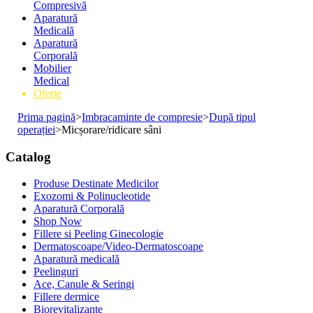
Compresivă
Aparatură
Medicală
Aparatură
Corporală
Mobilier
Medical
Oferte
Prima pagină
>
Imbracaminte de compresie
>
După tipul
operației
>
Micșorare/ridicare sâni
Catalog
Produse Destinate Medicilor
Exozomi & Polinucleotide
Aparatură Corporală
Shop Now
Fillere si Peeling Ginecologie
Dermatoscoape/Video-Dermatoscoape
Aparatură medicală
Peelinguri
Ace, Canule & Seringi
Fillere dermice
Biorevitalizante