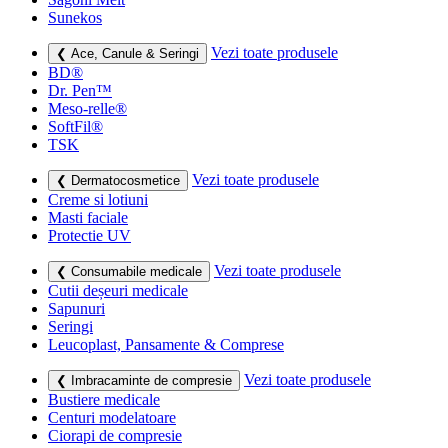
Sunekos
Vezi toate produsele
❮ Ace, Canule & Seringi
BD®
Dr. Pen™
Meso-relle®
SoftFil®
TSK
Vezi toate produsele
❮ Dermatocosmetice
Creme si lotiuni
Masti faciale
Protectie UV
Vezi toate produsele
❮ Consumabile medicale
Cutii deșeuri medicale
Sapunuri
Seringi
Leucoplast, Pansamente & Comprese
Vezi toate produsele
❮ Imbracaminte de compresie
Bustiere medicale
Centuri modelatoare
Ciorapi de compresie