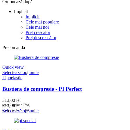
Ordonează după
Implicit
Implicit
Cele mai populare
Cele mai noi
Preț crescător
Preț descrescător
Precomandă
Quick view
Selectează opțiunile
Lipoelastic
Bustiera de compresie - PI Perfect
313,00
lei
(prețul include TVA)
313,00
lei
(prețul include TVA)
Selectează opțiunile