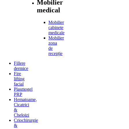
Mobilier
medical
Mobilier
cabinete
medicale
Mobilier
zona
de
recepție
Fillere
dermice
Fire
lifting
facial
Plasmogel
PRP
Hematoame,
Cicatrici
&
Cheloizi
Criochirurgie
&