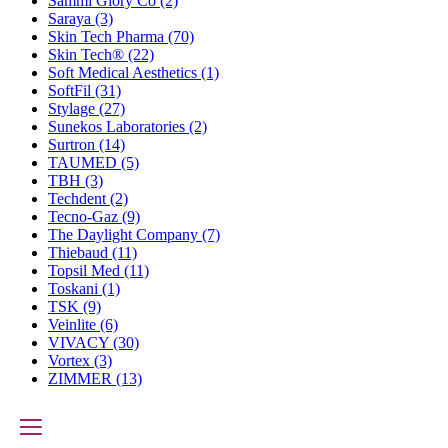
Sammi Glory Co
(2)
Saraya
(3)
Skin Tech Pharma
(70)
Skin Tech®
(22)
Soft Medical Aesthetics
(1)
SoftFil
(31)
Stylage
(27)
Sunekos Laboratories
(2)
Surtron
(14)
TAUMED
(5)
TBH
(3)
Techdent
(2)
Tecno-Gaz
(9)
The Daylight Company
(7)
Thiebaud
(11)
Topsil Med
(11)
Toskani
(1)
TSK
(9)
Veinlite
(6)
VIVACY
(30)
Vortex
(3)
ZIMMER
(13)