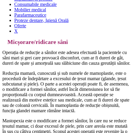
Consumabile medicale
Mobilier medical
Parafarmaceutice
Proteze dentare, Igienă Orală
Oferte
X
Micșorare/ridicare sâni
Operația de reducție a sânilor este adesea efectuată la pacientele cu
sâni mari și grei care provoacă disconfort, cum ar fi dureri de gât,
dureri de spate și amorțeală sau slăbiciune din cauza greutății sânilor.
Reducția mamară, cunoscută și sub numele de mamoplastie, este o
procedură de îndepărtare a excesului de țesut mamar (glande, țesut
subcutanat și piele). O parte a acestei operații poate fi, de asemenea,
o modificare a formei sânilor, astfel încât dimensiunea lor să fie
proporțională cu corpul dumneavoastră. Această operație se
realizează din motive estetice sau medicale, cum ar fi dureri de spate
sau de coloană cervicală. În mamoplastia de reducție obișnuită,
funcția glandei mamare rămâne intactă.
Mastopexia este o modificare a formei sânilor, în care nu se reduce
țesutul mamar, ci doar excesul de piele, prin care areola este mutată
în sus cu câțiva centimetri. Scopul acestei operații este revenire la o