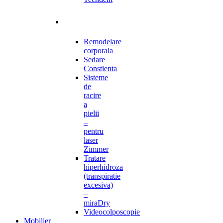
Remodelare
corporala
Sedare
Constienta
Sisteme
de
racire
a
pielii
–
pentru
laser
Zimmer
Tratare
hiperhidroza
(transpiratie
excesiva)
–
miraDry
Videocolposcopie
Mobilier