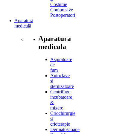
Costume
Compresive
Postoperatori
Aparatură
medicală
Aparatura
medicala
Aspiratoare
de
fum
Autoclave
si
sterilizatoare
Centrifuge,
incubatoare
&
mixere
Criochirurgie
si
crioterapie
Dermatoscoape