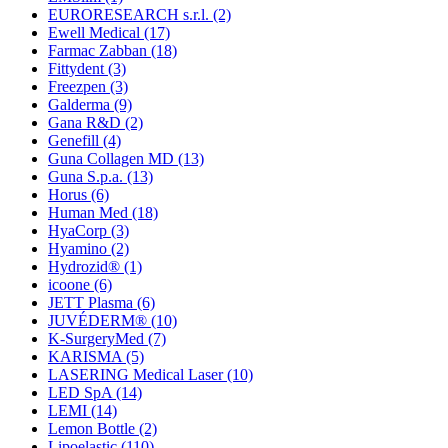
EURORESEARCH s.r.l.
(2)
Ewell Medical
(17)
Farmac Zabban
(18)
Fittydent
(3)
Freezpen
(3)
Galderma
(9)
Gana R&D
(2)
Genefill
(4)
Guna Collagen MD
(13)
Guna S.p.a.
(13)
Horus
(6)
Human Med
(18)
HyaCorp
(3)
Hyamino
(2)
Hydrozid®
(1)
icoone
(6)
JETT Plasma
(6)
JUVÉDERM®
(10)
K-SurgeryMed
(7)
KARISMA
(5)
LASERING Medical Laser
(10)
LED SpA
(14)
LEMI
(14)
Lemon Bottle
(2)
Lipoelastic
(110)