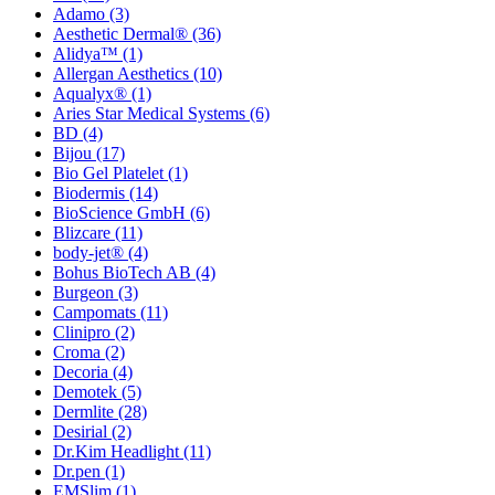
Adamo
(3)
Aesthetic Dermal®
(36)
Alidya™
(1)
Allergan Aesthetics
(10)
Aqualyx®
(1)
Aries Star Medical Systems
(6)
BD
(4)
Bijou
(17)
Bio Gel Platelet
(1)
Biodermis
(14)
BioScience GmbH
(6)
Blizcare
(11)
body-jet®
(4)
Bohus BioTech AB
(4)
Burgeon
(3)
Campomats
(11)
Clinipro
(2)
Croma
(2)
Decoria
(4)
Demotek
(5)
Dermlite
(28)
Desirial
(2)
Dr.Kim Headlight
(11)
Dr.pen
(1)
EMSlim
(1)