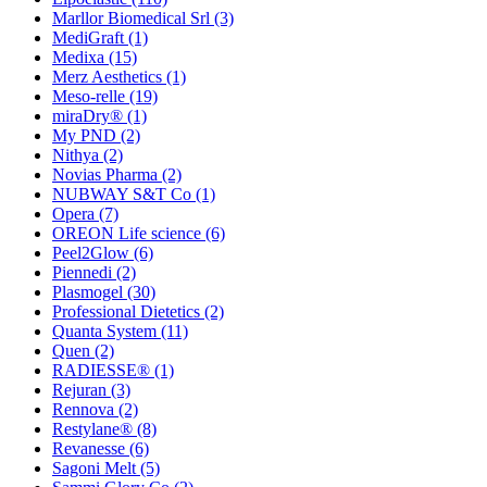
Marllor Biomedical Srl
(3)
MediGraft
(1)
Medixa
(15)
Merz Aesthetics
(1)
Meso-relle
(19)
miraDry®
(1)
My PND
(2)
Nithya
(2)
Novias Pharma
(2)
NUBWAY S&T Co
(1)
Opera
(7)
OREON Life science
(6)
Peel2Glow
(6)
Piennedi
(2)
Plasmogel
(30)
Professional Dietetics
(2)
Quanta System
(11)
Quen
(2)
RADIESSE®
(1)
Rejuran
(3)
Rennova
(2)
Restylane®
(8)
Revanesse
(6)
Sagoni Melt
(5)