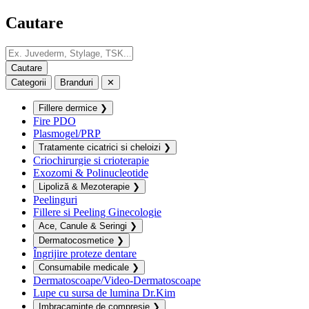
Cautare
Categorii
Branduri
✕
Fillere dermice
❯
Fire PDO
Plasmogel/PRP
Tratamente cicatrici si cheloizi
❯
Criochirurgie si crioterapie
Exozomi & Polinucleotide
Lipoliză & Mezoterapie
❯
Peelinguri
Fillere si Peeling Ginecologie
Ace, Canule & Seringi
❯
Dermatocosmetice
❯
Îngrijire proteze dentare
Consumabile medicale
❯
Dermatoscoape/Video-Dermatoscoape
Lupe cu sursa de lumina Dr.Kim
Imbracaminte de compresie
❯