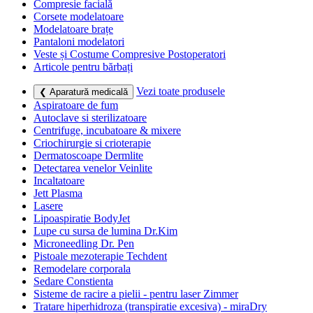
Compresie facială
Corsete modelatoare
Modelatoare brațe
Pantaloni modelatori
Veste și Costume Compresive Postoperatori
Articole pentru bărbați
Vezi toate produsele
❮ Aparatură medicală
Aspiratoare de fum
Autoclave si sterilizatoare
Centrifuge, incubatoare & mixere
Criochirurgie si crioterapie
Dermatoscoape Dermlite
Detectarea venelor Veinlite
Incaltatoare
Jett Plasma
Lasere
Lipoaspiratie BodyJet
Lupe cu sursa de lumina Dr.Kim
Microneedling Dr. Pen
Pistoale mezoterapie Techdent
Remodelare corporala
Sedare Constienta
Sisteme de racire a pielii - pentru laser Zimmer
Tratare hiperhidroza (transpiratie excesiva) - miraDry