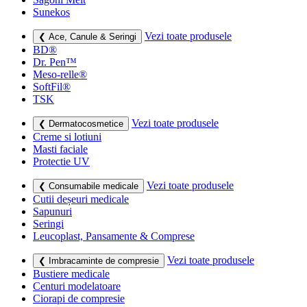
Sunekos
Vezi toate produsele
❮ Ace, Canule & Seringi
BD®
Dr. Pen™
Meso-relle®
SoftFil®
TSK
Vezi toate produsele
❮ Dermatocosmetice
Creme si lotiuni
Masti faciale
Protectie UV
Vezi toate produsele
❮ Consumabile medicale
Cutii deșeuri medicale
Sapunuri
Seringi
Leucoplast, Pansamente & Comprese
Vezi toate produsele
❮ Imbracaminte de compresie
Bustiere medicale
Centuri modelatoare
Ciorapi de compresie