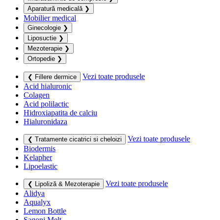
Aparatură medicală
❯
Mobilier medical
Ginecologie
❯
Liposuctie
❯
Mezoterapie
❯
Ortopedie
❯
Vezi toate produsele
❮ Fillere dermice
Acid hialuronic
Colagen
Acid polilactic
Hidroxiapatita de calciu
Hialuronidaza
Vezi toate produsele
❮ Tratamente cicatrici si cheloizi
Biodermis
Kelapher
Lipoelastic
Vezi toate produsele
❮ Lipoliză & Mezoterapie
Alidya
Aqualyx
Lemon Bottle
Sagoni Melt