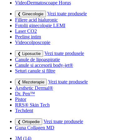
VideoDermatoscoape Horus
Vezi toate produsele
❮ Ginecologie
Fillere acid hialuronic
Fotolii ginecologie LEMI
Laser CO2
Peeling intim
Videocolposcopie
Vezi toate produsele
❮ Liposuctie
Canule de lipoaspiratie
Canule si accesorii body-jet®
Seturi canule si filtre
Vezi toate produsele
❮ Mezoterapie
Aesthetic Dermal®
Dr. Pen™
Pistor
RRS® Skin Tech
Techdent
Vezi toate produsele
❮ Ortopedie
Guna Collagen MD
3M
(14)