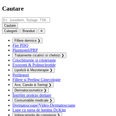
Cautare
Categorii
Branduri
✕
Fillere dermice
❯
Fire PDO
Plasmogel/PRP
Tratamente cicatrici si cheloizi
❯
Criochirurgie si crioterapie
Exozomi & Polinucleotide
Lipoliză & Mezoterapie
❯
Peelinguri
Fillere si Peeling Ginecologie
Ace, Canule & Seringi
❯
Dermatocosmetice
❯
Îngrijire proteze dentare
Consumabile medicale
❯
Dermatoscoape/Video-Dermatoscoape
Lupe cu sursa de lumina Dr.Kim
Imbracaminte de compresie
❯