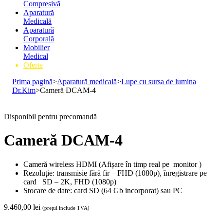
Compresivă
Aparatură
Medicală
Aparatură
Corporală
Mobilier
Medical
Oferte
Prima pagină
>
Aparatură medicală
>
Lupe cu sursa de lumina
Dr.Kim
>
Cameră DCAM-4
Disponibil pentru precomandă
Cameră DCAM-4
Cameră wireless HDMI (Afișare în timp real pe monitor )
Rezoluție: transmisie fără fir – FHD (1080p), înregistrare pe
card SD – 2K, FHD (1080p)
Stocare de date: card SD (64 Gb incorporat) sau PC
9.460,00
lei
(prețul include TVA)