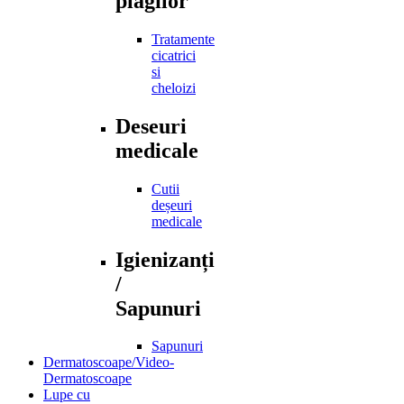
plagilor
Tratamente
cicatrici
si
cheloizi
Deseuri
medicale
Cutii
deșeuri
medicale
Igienizanți
/
Sapunuri
Sapunuri
Dermatoscoape/Video-
Dermatoscoape
Lupe cu