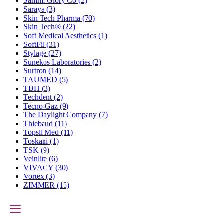
Sammi Glory Co
(2)
Saraya
(3)
Skin Tech Pharma
(70)
Skin Tech®
(22)
Soft Medical Aesthetics
(1)
SoftFil
(31)
Stylage
(27)
Sunekos Laboratories
(2)
Surtron
(14)
TAUMED
(5)
TBH
(3)
Techdent
(2)
Tecno-Gaz
(9)
The Daylight Company
(7)
Thiebaud
(11)
Topsil Med
(11)
Toskani
(1)
TSK
(9)
Veinlite
(6)
VIVACY
(30)
Vortex
(3)
ZIMMER
(13)