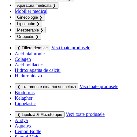
Aparatură medicală
❯
Mobilier medical
Ginecologie
❯
Liposuctie
❯
Mezoterapie
❯
Ortopedie
❯
Vezi toate produsele
❮ Fillere dermice
Acid hialuronic
Colagen
Acid polilactic
Hidroxiapatita de calciu
Hialuronidaza
Vezi toate produsele
❮ Tratamente cicatrici si cheloizi
Biodermis
Kelapher
Lipoelastic
Vezi toate produsele
❮ Lipoliză & Mezoterapie
Alidya
Aqualyx
Lemon Bottle
Sagoni Melt