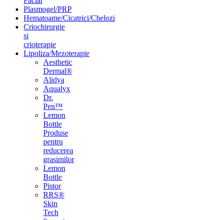
Facial
Plasmogel/PRP
Hematoame/Cicatrici/Chelozi
Criochirurgie
si
crioterapie
Lipoliza/Mezoterapie
Aesthetic
Dermal®
Alidya
Aqualyx
Dr.
Pen™
Lemon
Bottle
Produse
pentru
reducerea
grasimilor
Lemon
Bottle
Pistor
RRS®
Skin
Tech