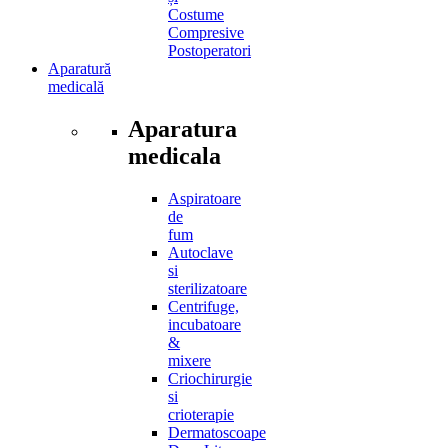
Costume
Compresive
Postoperatori
Aparatură
medicală
Aparatura
medicala
Aspiratoare
de
fum
Autoclave
si
sterilizatoare
Centrifuge,
incubatoare
&
mixere
Criochirurgie
si
crioterapie
Dermatoscoape