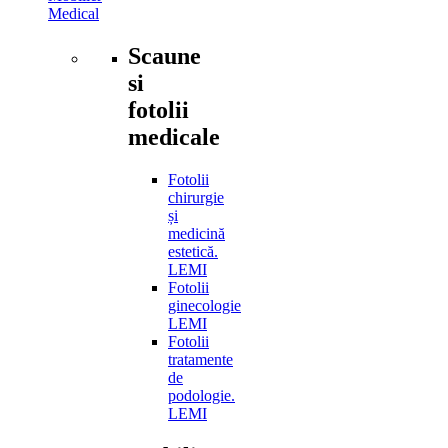
Medical
Scaune
si
fotolii
medicale
Fotolii
chirurgie
și
medicină
estetică.
LEMI
Fotolii
ginecologie
LEMI
Fotolii
tratamente
de
podologie.
LEMI