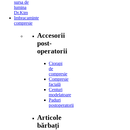
sursa de
lumina
Dr.Kim
Imbracaminte
compresie
Accesorii
post-
operatorii
Ciorapi
de
compresie
Compresie
facială
Centuri
modelatoare
Paduri
postoperatorii
Articole
bărbați