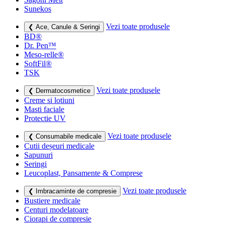
Sunekos
Vezi toate produsele
❮ Ace, Canule & Seringi
BD®
Dr. Pen™
Meso-relle®
SoftFil®
TSK
Vezi toate produsele
❮ Dermatocosmetice
Creme si lotiuni
Masti faciale
Protectie UV
Vezi toate produsele
❮ Consumabile medicale
Cutii deșeuri medicale
Sapunuri
Seringi
Leucoplast, Pansamente & Comprese
Vezi toate produsele
❮ Imbracaminte de compresie
Bustiere medicale
Centuri modelatoare
Ciorapi de compresie