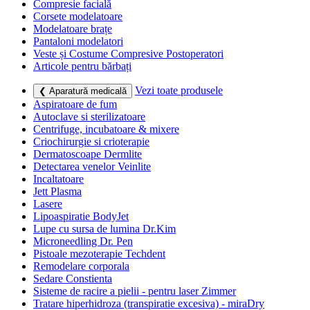
Compresie facială
Corsete modelatoare
Modelatoare brațe
Pantaloni modelatori
Veste și Costume Compresive Postoperatori
Articole pentru bărbați
Vezi toate produsele
❮ Aparatură medicală
Aspiratoare de fum
Autoclave si sterilizatoare
Centrifuge, incubatoare & mixere
Criochirurgie si crioterapie
Dermatoscoape Dermlite
Detectarea venelor Veinlite
Incaltatoare
Jett Plasma
Lasere
Lipoaspiratie BodyJet
Lupe cu sursa de lumina Dr.Kim
Microneedling Dr. Pen
Pistoale mezoterapie Techdent
Remodelare corporala
Sedare Constienta
Sisteme de racire a pielii - pentru laser Zimmer
Tratare hiperhidroza (transpiratie excesiva) - miraDry