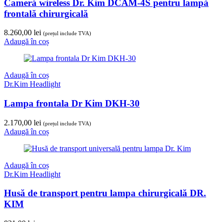
Cameră wireless Dr. Kim DCAM-4S pentru lampă
frontală chirurgicală
8.260,00
lei
(prețul include TVA)
Adaugă în coș
Adaugă în coș
Dr.Kim Headlight
Lampa frontala Dr Kim DKH-30
2.170,00
lei
(prețul include TVA)
Adaugă în coș
Adaugă în coș
Dr.Kim Headlight
Husă de transport pentru lampa chirurgicală DR.
KIM