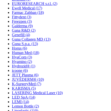
EURORESEARCH s.r.l.
(2)
Ewell Medical
(17)
Farmac Zabban
(18)
Fittydent
(3)
Freezpen
(3)
Galderma
(9)
Gana R&D
(2)
Genefill
(4)
Guna Collagen MD
(13)
Guna S.p.a.
(13)
Horus
(6)
Human Med
(18)
HyaCorp
(3)
Hyamino
(2)
Hydrozid®
(1)
icoone
(6)
JETT Plasma
(6)
JUVÉDERM®
(10)
K-SurgeryMed
(7)
KARISMA
(5)
LASERING Medical Laser
(10)
LED SpA
(14)
LEMI
(14)
Lemon Bottle
(2)
Lipoelastic
(110)