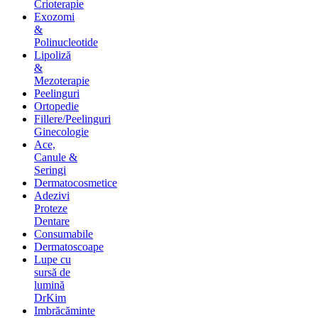
Crioterapie
Exozomi
&
Polinucleotide
Lipoliză
&
Mezoterapie
Peelinguri
Ortopedie
Fillere/Peelinguri
Ginecologie
Ace,
Canule &
Seringi
Dermatocosmetice
Adezivi
Proteze
Dentare
Consumabile
Dermatoscoape
Lupe cu
sursă de
lumină
DrKim
Imbrăcăminte