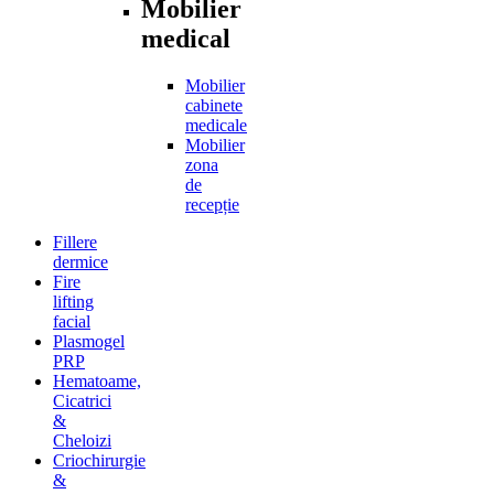
Mobilier
medical
Mobilier
cabinete
medicale
Mobilier
zona
de
recepție
Fillere
dermice
Fire
lifting
facial
Plasmogel
PRP
Hematoame,
Cicatrici
&
Cheloizi
Criochirurgie
&