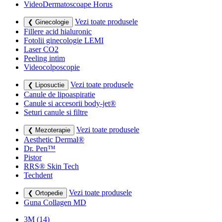
VideoDermatoscoape Horus
Vezi toate produsele
❮ Ginecologie
Fillere acid hialuronic
Fotolii ginecologie LEMI
Laser CO2
Peeling intim
Videocolposcopie
Vezi toate produsele
❮ Liposuctie
Canule de lipoaspiratie
Canule si accesorii body-jet®
Seturi canule si filtre
Vezi toate produsele
❮ Mezoterapie
Aesthetic Dermal®
Dr. Pen™
Pistor
RRS® Skin Tech
Techdent
Vezi toate produsele
❮ Ortopedie
Guna Collagen MD
3M
(14)