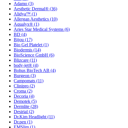
Adamo
(3)
Aesthetic Dermal®
(36)
Alidya™
(1)
Allergan Aesthetics
(10)
Aqualyx®
(1)
Aries Star Medical Systems
(6)
BD
(4)
Bijou
(17)
Bio Gel Platelet
(1)
Biodermis
(14)
BioScience GmbH
(6)
Blizcare
(11)
body-jet®
(4)
Bohus BioTech AB
(4)
Burgeon
(3)
Campomats
(11)
Clinipro
(2)
Croma
(2)
Decoria
(4)
Demotek
(5)
Dermlite
(28)
Desirial
(2)
Dr.Kim Headlight
(11)
Dr.pen
(1)
EMSlim
(1)