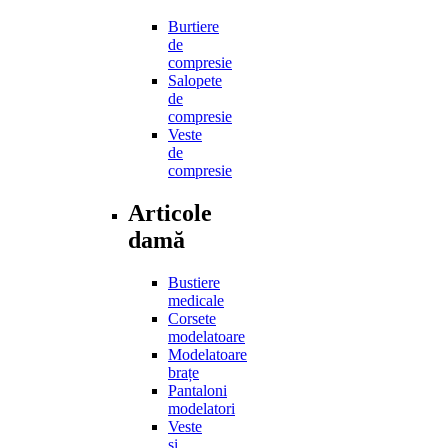
Burtiere
de
compresie
Salopete
de
compresie
Veste
de
compresie
Articole
damă
Bustiere
medicale
Corsete
modelatoare
Modelatoare
brațe
Pantaloni
modelatori
Veste
și