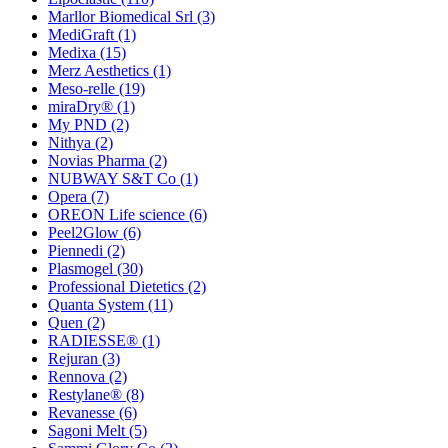
Marllor Biomedical Srl
(3)
MediGraft
(1)
Medixa
(15)
Merz Aesthetics
(1)
Meso-relle
(19)
miraDry®
(1)
My PND
(2)
Nithya
(2)
Novias Pharma
(2)
NUBWAY S&T Co
(1)
Opera
(7)
OREON Life science
(6)
Peel2Glow
(6)
Piennedi
(2)
Plasmogel
(30)
Professional Dietetics
(2)
Quanta System
(11)
Quen
(2)
RADIESSE®
(1)
Rejuran
(3)
Rennova
(2)
Restylane®
(8)
Revanesse
(6)
Sagoni Melt
(5)