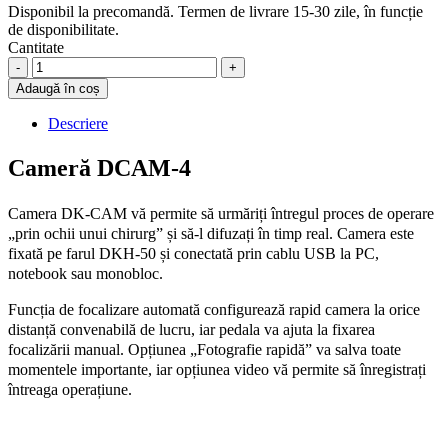
Disponibil la precomandă. Termen de livrare 15-30 zile, în funcție
de disponibilitate.
Cantitate
Cameră
DCAM-
Adaugă în coș
4
quantity
Descriere
Cameră DCAM-4
Camera DK-CAM vă permite să urmăriți întregul proces de operare
„prin ochii unui chirurg” și să-l difuzați în timp real. Camera este
fixată pe farul DKH-50 și conectată prin cablu USB la PC,
notebook sau monobloc.
Funcția de focalizare automată configurează rapid camera la orice
distanță convenabilă de lucru, iar pedala va ajuta la fixarea
focalizării manual. Opțiunea „Fotografie rapidă” va salva toate
momentele importante, iar opțiunea video vă permite să înregistrați
întreaga operațiune.