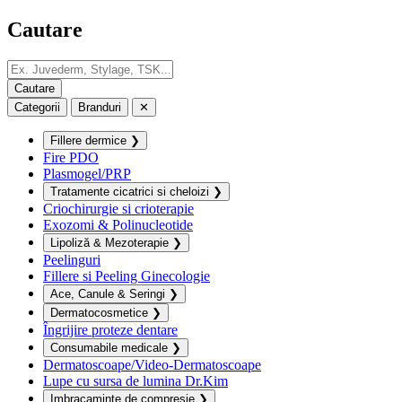
Cautare
Categorii
Branduri
✕
Fillere dermice
❯
Fire PDO
Plasmogel/PRP
Tratamente cicatrici si cheloizi
❯
Criochirurgie si crioterapie
Exozomi & Polinucleotide
Lipoliză & Mezoterapie
❯
Peelinguri
Fillere si Peeling Ginecologie
Ace, Canule & Seringi
❯
Dermatocosmetice
❯
Îngrijire proteze dentare
Consumabile medicale
❯
Dermatoscoape/Video-Dermatoscoape
Lupe cu sursa de lumina Dr.Kim
Imbracaminte de compresie
❯