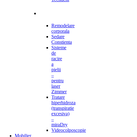
Remodelare
corporala
Sedare
Constienta
Sisteme
de
racire
a
pielii
–
pentru
laser
Zimmer
Tratare
hiperhidroza
(transpiratie
excesiva)
–
miraDry
Videocolposcopie
Mobilier