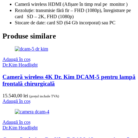
Cameră wireless HDMI (Afișare în timp real pe monitor )
Rezoluție: transmisie fără fir – FHD (1080p), înregistrare pe
card SD – 2K, FHD (1080p)
Stocare de date: card SD (64 Gb incorporat) sau PC
Produse similare
Adaugă în coș
Dr.Kim Headlight
Cameră wireless 4K Dr. Kim DCAM-5 pentru lampă
frontală chirurgicală
15.540,00
lei
(prețul include TVA)
Adaugă în coș
Adaugă în coș
Dr.Kim Headlight