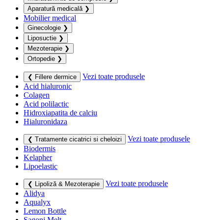
Aparatură medicală
❯
Mobilier medical
Ginecologie
❯
Liposuctie
❯
Mezoterapie
❯
Ortopedie
❯
Vezi toate produsele
❮ Fillere dermice
Acid hialuronic
Colagen
Acid polilactic
Hidroxiapatita de calciu
Hialuronidaza
Vezi toate produsele
❮ Tratamente cicatrici si cheloizi
Biodermis
Kelapher
Lipoelastic
Vezi toate produsele
❮ Lipoliză & Mezoterapie
Alidya
Aqualyx
Lemon Bottle
Sagoni Melt