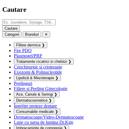
Cautare
Categorii
Branduri
✕
Fillere dermice
❯
Fire PDO
Plasmogel/PRP
Tratamente cicatrici si cheloizi
❯
Criochirurgie si crioterapie
Exozomi & Polinucleotide
Lipoliză & Mezoterapie
❯
Peelinguri
Fillere si Peeling Ginecologie
Ace, Canule & Seringi
❯
Dermatocosmetice
❯
Îngrijire proteze dentare
Consumabile medicale
❯
Dermatoscoape/Video-Dermatoscoape
Lupe cu sursa de lumina Dr.Kim
Imbracaminte de compresie
❯