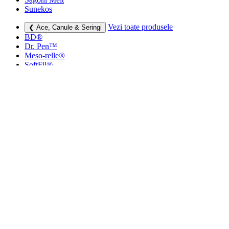
Sunekos
Vezi toate produsele
❮ Ace, Canule & Seringi
BD®
Dr. Pen™
Meso-relle®
SoftFil®
TSK
Vezi toate produsele
❮ Dermatocosmetice
Creme si lotiuni
Masti faciale
Protectie UV
Vezi toate produsele
❮ Consumabile medicale
Cutii deșeuri medicale
Sapunuri
Seringi
Leucoplast, Pansamente & Comprese
Vezi toate produsele
❮ Imbracaminte de compresie
Bustiere medicale
Centuri modelatoare
Ciorapi de compresie