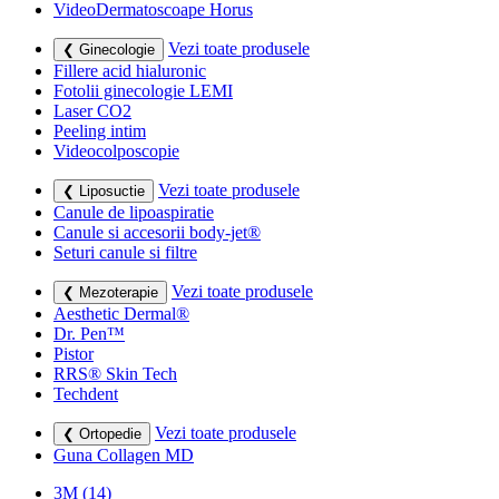
VideoDermatoscoape Horus
Vezi toate produsele
❮ Ginecologie
Fillere acid hialuronic
Fotolii ginecologie LEMI
Laser CO2
Peeling intim
Videocolposcopie
Vezi toate produsele
❮ Liposuctie
Canule de lipoaspiratie
Canule si accesorii body-jet®
Seturi canule si filtre
Vezi toate produsele
❮ Mezoterapie
Aesthetic Dermal®
Dr. Pen™
Pistor
RRS® Skin Tech
Techdent
Vezi toate produsele
❮ Ortopedie
Guna Collagen MD
3M
(14)