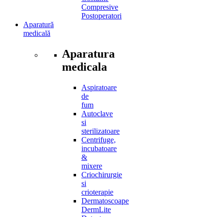
Compresive
Postoperatori
Aparatură
medicală
Aparatura
medicala
Aspiratoare
de
fum
Autoclave
si
sterilizatoare
Centrifuge,
incubatoare
&
mixere
Criochirurgie
si
crioterapie
Dermatoscoape
DermLite