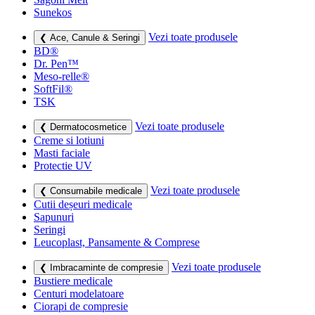
Sunekos
Vezi toate produsele
❮ Ace, Canule & Seringi
BD®
Dr. Pen™
Meso-relle®
SoftFil®
TSK
Vezi toate produsele
❮ Dermatocosmetice
Creme si lotiuni
Masti faciale
Protectie UV
Vezi toate produsele
❮ Consumabile medicale
Cutii deșeuri medicale
Sapunuri
Seringi
Leucoplast, Pansamente & Comprese
Vezi toate produsele
❮ Imbracaminte de compresie
Bustiere medicale
Centuri modelatoare
Ciorapi de compresie