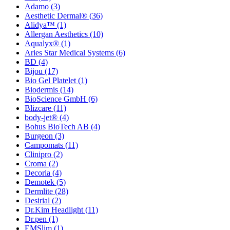
Adamo
(3)
Aesthetic Dermal®
(36)
Alidya™
(1)
Allergan Aesthetics
(10)
Aqualyx®
(1)
Aries Star Medical Systems
(6)
BD
(4)
Bijou
(17)
Bio Gel Platelet
(1)
Biodermis
(14)
BioScience GmbH
(6)
Blizcare
(11)
body-jet®
(4)
Bohus BioTech AB
(4)
Burgeon
(3)
Campomats
(11)
Clinipro
(2)
Croma
(2)
Decoria
(4)
Demotek
(5)
Dermlite
(28)
Desirial
(2)
Dr.Kim Headlight
(11)
Dr.pen
(1)
EMSlim
(1)