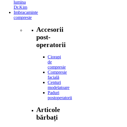
lumina
Dr.Kim
Imbracaminte
compresie
Accesorii
post-
operatorii
Ciorapi
de
compresie
Compresie
facială
Centuri
modelatoare
Paduri
postoperatorii
Articole
bărbați