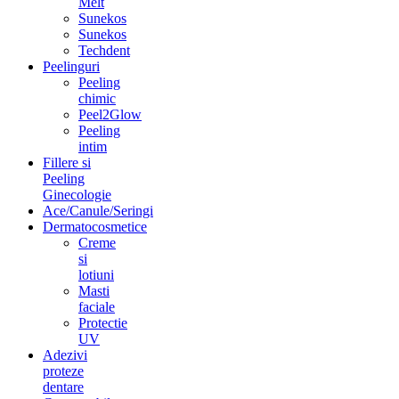
Melt
Sunekos
Sunekos
Techdent
Peelinguri
Peeling
chimic
Peel2Glow
Peeling
intim
Fillere si
Peeling
Ginecologie
Ace/Canule/Seringi
Dermatocosmetice
Creme
si
lotiuni
Masti
faciale
Protectie
UV
Adezivi
proteze
dentare