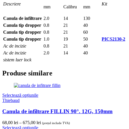
Descriere
Kit
mm
Calibru
mm
Canula de infiltrare
2.0
14
130
Canula tip dropper
0.8
21
40
Canula tip dropper
0.8
21
60
Canula tip dropper
1.0
19
50
PICS2130-2
Ac de incizie
0.8
21
40
Ac de incizie
2.0
14
40
sistem luer lock
Produse similare
Selectează opțiunile
Thiebaud
Canula de infiltrare FILLIN 90°. 12G, 150mm
Interval
68,00
lei
–
675,00
lei
(prețul include TVA)
de
Selectează opțiunile