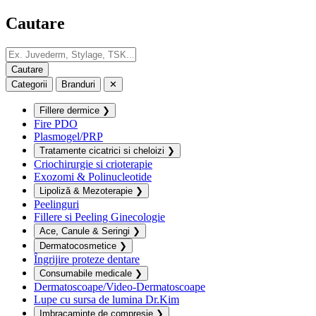
Cautare
Categorii
Branduri
✕
Fillere dermice
❯
Fire PDO
Plasmogel/PRP
Tratamente cicatrici si cheloizi
❯
Criochirurgie si crioterapie
Exozomi & Polinucleotide
Lipoliză & Mezoterapie
❯
Peelinguri
Fillere si Peeling Ginecologie
Ace, Canule & Seringi
❯
Dermatocosmetice
❯
Îngrijire proteze dentare
Consumabile medicale
❯
Dermatoscoape/Video-Dermatoscoape
Lupe cu sursa de lumina Dr.Kim
Imbracaminte de compresie
❯