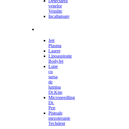
Detectarea
venelor
Veinlite
Incaltatoare
Jett
Plasma
Lasere
Lipoaspiratie
BodyJet
Lupe
cu
sursa
de
lumina
Dr.Kim
Microneedling
Dr.
Pen
Pistoale
mezoterapie
Techdent