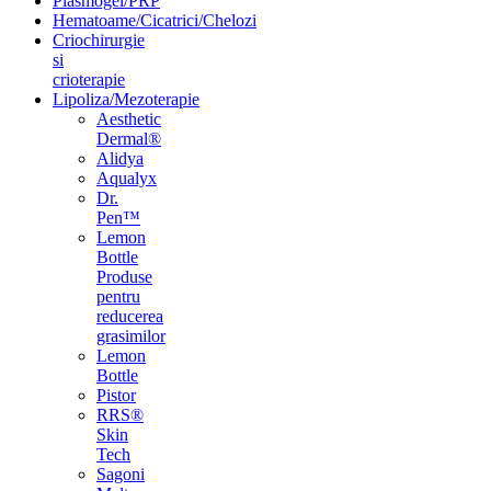
Plasmogel/PRP
Hematoame/Cicatrici/Chelozi
Criochirurgie
si
crioterapie
Lipoliza/Mezoterapie
Aesthetic
Dermal®
Alidya
Aqualyx
Dr.
Pen™
Lemon
Bottle
Produse
pentru
reducerea
grasimilor
Lemon
Bottle
Pistor
RRS®
Skin
Tech
Sagoni