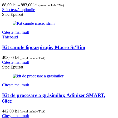
Interval
88,00
lei
–
883,00
lei
(prețul include TVA)
de
Selectează opțiunile
prețuri:
Stoc Epuizat
88,00 lei
până
la
Citește mai mult
883,00 lei
Thiebaud
Kit canule lipoaspirație, Macro St'Rim
498,00
lei
(prețul include TVA)
Citește mai mult
Stoc Epuizat
Citește mai mult
Kit de procesare a grăsimilor, Adinizer SMART,
60cc
442,00
lei
(prețul include TVA)
Citește mai mult