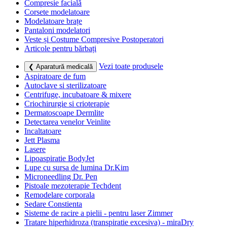
Compresie facială
Corsete modelatoare
Modelatoare brațe
Pantaloni modelatori
Veste și Costume Compresive Postoperatori
Articole pentru bărbați
Vezi toate produsele
❮ Aparatură medicală
Aspiratoare de fum
Autoclave si sterilizatoare
Centrifuge, incubatoare & mixere
Criochirurgie si crioterapie
Dermatoscoape Dermlite
Detectarea venelor Veinlite
Incaltatoare
Jett Plasma
Lasere
Lipoaspiratie BodyJet
Lupe cu sursa de lumina Dr.Kim
Microneedling Dr. Pen
Pistoale mezoterapie Techdent
Remodelare corporala
Sedare Constienta
Sisteme de racire a pielii - pentru laser Zimmer
Tratare hiperhidroza (transpiratie excesiva) - miraDry