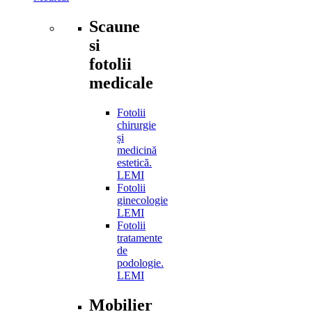
Scaune
si
fotolii
medicale
Fotolii
chirurgie
și
medicină
estetică.
LEMI
Fotolii
ginecologie
LEMI
Fotolii
tratamente
de
podologie.
LEMI
Mobilier