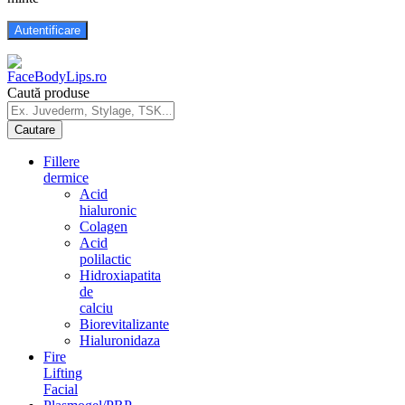
Caută produse
Fillere
dermice
Acid
hialuronic
Colagen
Acid
polilactic
Hidroxiapatita
de
calciu
Biorevitalizante
Hialuronidaza
Fire
Lifting
Facial