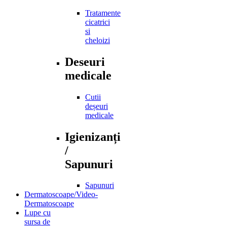
Tratamente
cicatrici
si
cheloizi
Deseuri
medicale
Cutii
deșeuri
medicale
Igienizanți
/
Sapunuri
Sapunuri
Dermatoscoape/Video-
Dermatoscoape
Lupe cu
sursa de