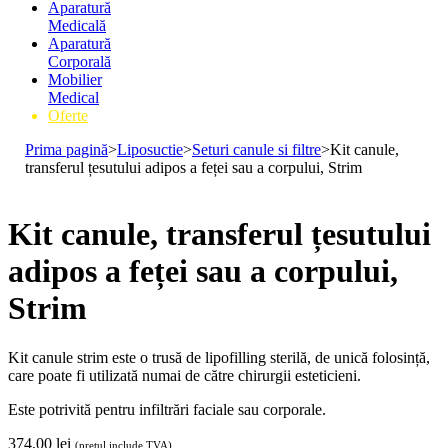
Aparatură
Medicală
Aparatură
Corporală
Mobilier
Medical
Oferte
Prima pagină
>
Liposuctie
>
Seturi canule si filtre
>
Kit canule,
transferul țesutului adipos a feței sau a corpului, Strim
Kit canule, transferul țesutului
adipos a feței sau a corpului,
Strim
Kit canule strim este o trusă de lipofilling sterilă, de unică folosință,
care poate fi utilizată numai de către chirurgii esteticieni.
Este potrivită pentru infiltrări faciale sau corporale.
374,00
lei
(prețul include TVA)