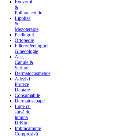
Exozomi
&
Polinucleotide
Lipoliză
&
Mezoterapie
Peelinguri
Ortopedie
Fillere/Peelinguri
Ginecologie
Ace,
Canule &
Seringi
Dermatocosmetice
Adezivi
Proteze
Dentare
Consumabile
Dermatoscoape
Lupe cu
sursă de
lumină
DrKim
Imbrăcăminte
Compresivă