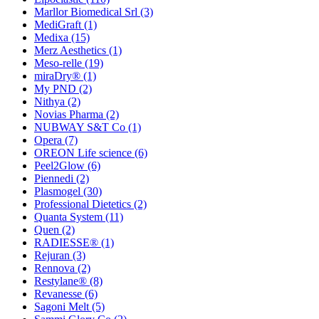
Marllor Biomedical Srl
(3)
MediGraft
(1)
Medixa
(15)
Merz Aesthetics
(1)
Meso-relle
(19)
miraDry®
(1)
My PND
(2)
Nithya
(2)
Novias Pharma
(2)
NUBWAY S&T Co
(1)
Opera
(7)
OREON Life science
(6)
Peel2Glow
(6)
Piennedi
(2)
Plasmogel
(30)
Professional Dietetics
(2)
Quanta System
(11)
Quen
(2)
RADIESSE®
(1)
Rejuran
(3)
Rennova
(2)
Restylane®
(8)
Revanesse
(6)
Sagoni Melt
(5)