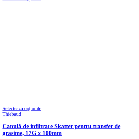
prețuri:
68,00 lei
până
la
675,00 lei
Selectează opțiunile
Thiebaud
Canulă de infiltrare Skatter pentru transfer de
grasime, 17G x 100mm