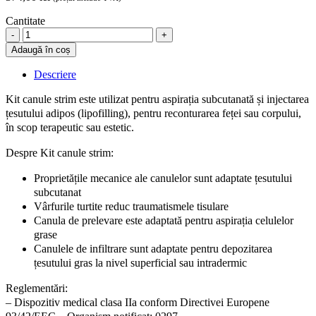
Cantitate
Kit
canule,
Adaugă în coș
transferul
țesutului
Descriere
adipos
a
Kit canule strim este utilizat pentru aspirația subcutanată și injectarea
feței
țesutului adipos (lipofilling), pentru reconturarea feței sau corpului,
sau
în scop terapeutic sau estetic.
a
corpului,
Despre Kit canule strim:
Strim
quantity
Proprietățile mecanice ale canulelor sunt adaptate țesutului
subcutanat
Vârfurile turtite reduc traumatismele tisulare
Canula de prelevare este adaptată pentru aspirația celulelor
grase
Canulele de infiltrare sunt adaptate pentru depozitarea
țesutului gras la nivel superficial sau intradermic
Reglementări:
– Dispozitiv medical clasa IIa conform Directivei Europene