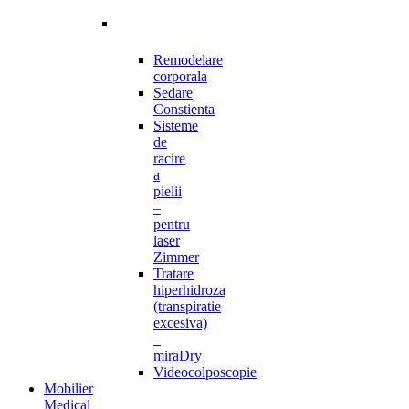
Remodelare
corporala
Sedare
Constienta
Sisteme
de
racire
a
pielii
–
pentru
laser
Zimmer
Tratare
hiperhidroza
(transpiratie
excesiva)
–
miraDry
Videocolposcopie
Mobilier
Medical