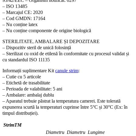
93/42/EEC – Organism notificat: 0297
– ISO 13485
– Marcajul CE: 2020
– Cod GMDN: 17164
– Nu conține latex
– Nu conține componente de origine biologică
STERILITATE, AMBALARE ȘI DEPOZITARE
– Dispozitiv steril de unică folosință
– Sterilizat cu oxid de etilenă în conformitate cu procesul validat și
cu standardul ISO 11135
Informații suplimentare Kit
canule strim
:
– Cutie cu 5 articole
– Etichetă de trasabilitate
– Perioada de valabilitate: 5 ani
– Ambalare: ambalaj dublu
– Aparatul trebuie păstrat la temperatura camerei. Este tolerată
expunerea scurtă la temperaturi cuprinse între 5°C și 30°C (Ex: în
timpul distribuției).
S
t
rim
TM
Diametru
Diametru
Lungime