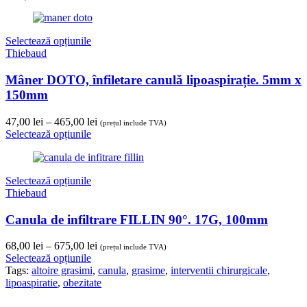
Selectează opțiunile
Thiebaud
Mâner DOTO, înfiletare canulă lipoaspirație. 5mm x
150mm
Interval
47,00
lei
–
465,00
lei
(prețul include TVA)
de
Selectează opțiunile
prețuri:
47,00 lei
până
Selectează opțiunile
la
Thiebaud
465,00 lei
Canula de infiltrare FILLIN 90°. 17G, 100mm
Interval
68,00
lei
–
675,00
lei
(prețul include TVA)
de
Selectează opțiunile
prețuri:
Tags:
altoire grasimi
,
canula
,
grasime
,
interventii chirurgicale
,
68,00 lei
lipoaspiratie
,
obezitate
până
la