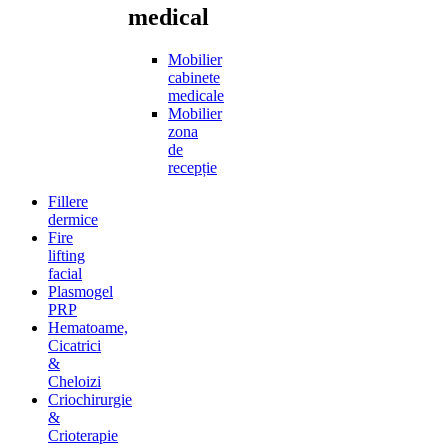
medical
Mobilier
cabinete
medicale
Mobilier
zona
de
recepție
Fillere
dermice
Fire
lifting
facial
Plasmogel
PRP
Hematoame,
Cicatrici
&
Cheloizi
Criochirurgie
&
Crioterapie