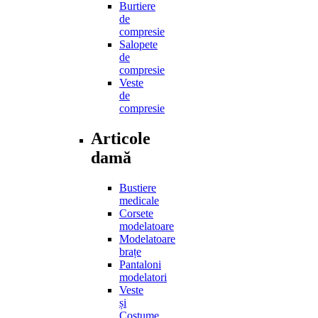
Burtiere
de
compresie
Salopete
de
compresie
Veste
de
compresie
Articole
damă
Bustiere
medicale
Corsete
modelatoare
Modelatoare
brațe
Pantaloni
modelatori
Veste
și
Costume