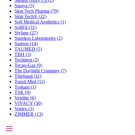
Sammi Glory Co
(2)
Saraya
(3)
Skin Tech Pharma
(70)
Skin Tech®
(22)
Soft Medical Aesthetics
(1)
SoftFil
(31)
Stylage
(27)
Sunekos Laboratories
(2)
Surtron
(14)
TAUMED
(5)
TBH
(3)
Techdent
(2)
Tecno-Gaz
(9)
The Daylight Company
(7)
Thiebaud
(11)
Topsil Med
(11)
Toskani
(1)
TSK
(9)
Veinlite
(6)
VIVACY
(30)
Vortex
(3)
ZIMMER
(13)