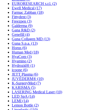
EURORESEARCH s.r.l.
(2)
Ewell Medical
(17)
Farmac Zabban
(18)
Fittydent
(3)
Freezpen
(3)
Galderma
(9)
Gana R&D
(2)
Genefill
(4)
Guna Collagen MD
(13)
Guna S.p.a.
(13)
Horus
(6)
Human Med
(18)
HyaCorp
(3)
Hyamino
(2)
Hydrozid®
(1)
icoone
(6)
JETT Plasma
(6)
JUVÉDERM®
(10)
K-SurgeryMed
(7)
KARISMA
(5)
LASERING Medical Laser
(10)
LED SpA
(14)
LEMI
(14)
Lemon Bottle
(2)
Lipoelastic
(110)