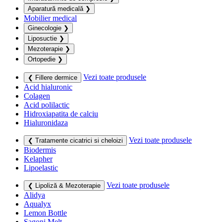
Aparatură medicală
❯
Mobilier medical
Ginecologie
❯
Liposuctie
❯
Mezoterapie
❯
Ortopedie
❯
Vezi toate produsele
❮ Fillere dermice
Acid hialuronic
Colagen
Acid polilactic
Hidroxiapatita de calciu
Hialuronidaza
Vezi toate produsele
❮ Tratamente cicatrici si cheloizi
Biodermis
Kelapher
Lipoelastic
Vezi toate produsele
❮ Lipoliză & Mezoterapie
Alidya
Aqualyx
Lemon Bottle
Sagoni Melt