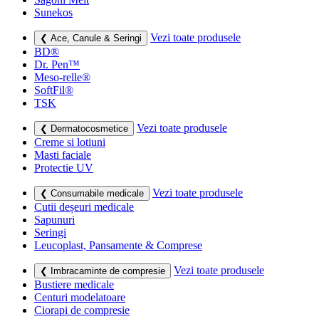
Sunekos
Vezi toate produsele
❮ Ace, Canule & Seringi
BD®
Dr. Pen™
Meso-relle®
SoftFil®
TSK
Vezi toate produsele
❮ Dermatocosmetice
Creme si lotiuni
Masti faciale
Protectie UV
Vezi toate produsele
❮ Consumabile medicale
Cutii deșeuri medicale
Sapunuri
Seringi
Leucoplast, Pansamente & Comprese
Vezi toate produsele
❮ Imbracaminte de compresie
Bustiere medicale
Centuri modelatoare
Ciorapi de compresie