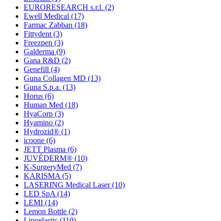
EURORESEARCH s.r.l.
(2)
Ewell Medical
(17)
Farmac Zabban
(18)
Fittydent
(3)
Freezpen
(3)
Galderma
(9)
Gana R&D
(2)
Genefill
(4)
Guna Collagen MD
(13)
Guna S.p.a.
(13)
Horus
(6)
Human Med
(18)
HyaCorp
(3)
Hyamino
(2)
Hydrozid®
(1)
icoone
(6)
JETT Plasma
(6)
JUVÉDERM®
(10)
K-SurgeryMed
(7)
KARISMA
(5)
LASERING Medical Laser
(10)
LED SpA
(14)
LEMI
(14)
Lemon Bottle
(2)
Lipoelastic
(110)