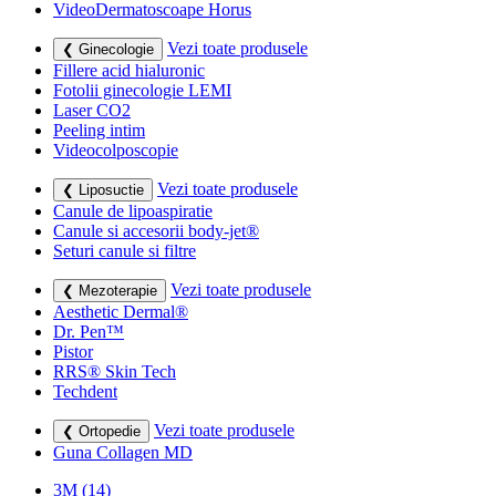
VideoDermatoscoape Horus
Vezi toate produsele
❮ Ginecologie
Fillere acid hialuronic
Fotolii ginecologie LEMI
Laser CO2
Peeling intim
Videocolposcopie
Vezi toate produsele
❮ Liposuctie
Canule de lipoaspiratie
Canule si accesorii body-jet®
Seturi canule si filtre
Vezi toate produsele
❮ Mezoterapie
Aesthetic Dermal®
Dr. Pen™
Pistor
RRS® Skin Tech
Techdent
Vezi toate produsele
❮ Ortopedie
Guna Collagen MD
3M
(14)