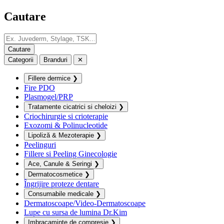
Cautare
Categorii
Branduri
✕
Fillere dermice
❯
Fire PDO
Plasmogel/PRP
Tratamente cicatrici si cheloizi
❯
Criochirurgie si crioterapie
Exozomi & Polinucleotide
Lipoliză & Mezoterapie
❯
Peelinguri
Fillere si Peeling Ginecologie
Ace, Canule & Seringi
❯
Dermatocosmetice
❯
Îngrijire proteze dentare
Consumabile medicale
❯
Dermatoscoape/Video-Dermatoscoape
Lupe cu sursa de lumina Dr.Kim
Imbracaminte de compresie
❯