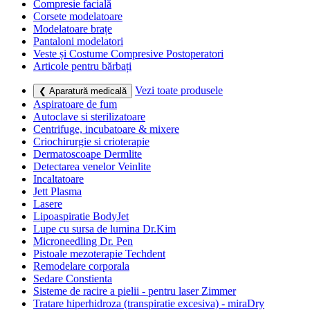
Compresie facială
Corsete modelatoare
Modelatoare brațe
Pantaloni modelatori
Veste și Costume Compresive Postoperatori
Articole pentru bărbați
Vezi toate produsele
❮ Aparatură medicală
Aspiratoare de fum
Autoclave si sterilizatoare
Centrifuge, incubatoare & mixere
Criochirurgie si crioterapie
Dermatoscoape Dermlite
Detectarea venelor Veinlite
Incaltatoare
Jett Plasma
Lasere
Lipoaspiratie BodyJet
Lupe cu sursa de lumina Dr.Kim
Microneedling Dr. Pen
Pistoale mezoterapie Techdent
Remodelare corporala
Sedare Constienta
Sisteme de racire a pielii - pentru laser Zimmer
Tratare hiperhidroza (transpiratie excesiva) - miraDry