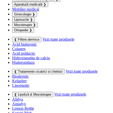
Aparatură medicală
❯
Mobilier medical
Ginecologie
❯
Liposuctie
❯
Mezoterapie
❯
Ortopedie
❯
Vezi toate produsele
❮ Fillere dermice
Acid hialuronic
Colagen
Acid polilactic
Hidroxiapatita de calciu
Hialuronidaza
Vezi toate produsele
❮ Tratamente cicatrici si cheloizi
Biodermis
Kelapher
Lipoelastic
Vezi toate produsele
❮ Lipoliză & Mezoterapie
Alidya
Aqualyx
Lemon Bottle
Sagoni Melt