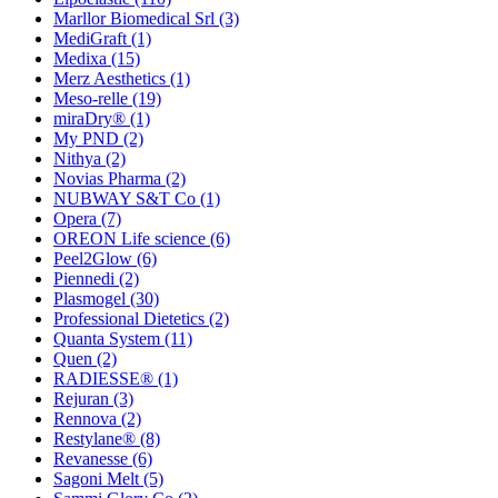
Marllor Biomedical Srl
(3)
MediGraft
(1)
Medixa
(15)
Merz Aesthetics
(1)
Meso-relle
(19)
miraDry®
(1)
My PND
(2)
Nithya
(2)
Novias Pharma
(2)
NUBWAY S&T Co
(1)
Opera
(7)
OREON Life science
(6)
Peel2Glow
(6)
Piennedi
(2)
Plasmogel
(30)
Professional Dietetics
(2)
Quanta System
(11)
Quen
(2)
RADIESSE®
(1)
Rejuran
(3)
Rennova
(2)
Restylane®
(8)
Revanesse
(6)
Sagoni Melt
(5)