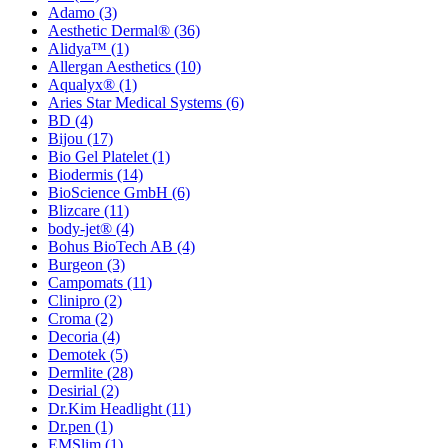
Adamo
(3)
Aesthetic Dermal®
(36)
Alidya™
(1)
Allergan Aesthetics
(10)
Aqualyx®
(1)
Aries Star Medical Systems
(6)
BD
(4)
Bijou
(17)
Bio Gel Platelet
(1)
Biodermis
(14)
BioScience GmbH
(6)
Blizcare
(11)
body-jet®
(4)
Bohus BioTech AB
(4)
Burgeon
(3)
Campomats
(11)
Clinipro
(2)
Croma
(2)
Decoria
(4)
Demotek
(5)
Dermlite
(28)
Desirial
(2)
Dr.Kim Headlight
(11)
Dr.pen
(1)
EMSlim
(1)