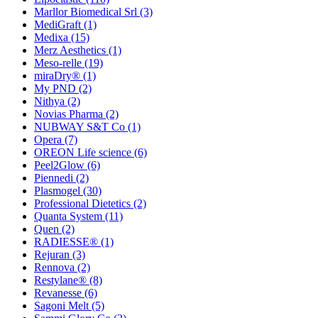
Marllor Biomedical Srl
(3)
MediGraft
(1)
Medixa
(15)
Merz Aesthetics
(1)
Meso-relle
(19)
miraDry®
(1)
My PND
(2)
Nithya
(2)
Novias Pharma
(2)
NUBWAY S&T Co
(1)
Opera
(7)
OREON Life science
(6)
Peel2Glow
(6)
Piennedi
(2)
Plasmogel
(30)
Professional Dietetics
(2)
Quanta System
(11)
Quen
(2)
RADIESSE®
(1)
Rejuran
(3)
Rennova
(2)
Restylane®
(8)
Revanesse
(6)
Sagoni Melt
(5)