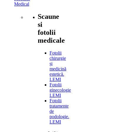
Medical
Scaune
si
fotolii
medicale
Fotolii
chirurgie
și
medicină
estetică.
LEMI
Fotolii
ginecologie
LEMI
Fotolii
tratamente
de
podologie.
LEMI