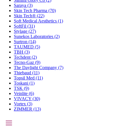
Sammi Glory Co
(2)
Saraya
(3)
Skin Tech Pharma
(70)
Skin Tech®
(22)
Soft Medical Aesthetics
(1)
SoftFil
(31)
Stylage
(27)
Sunekos Laboratories
(2)
Surtron
(14)
TAUMED
(5)
TBH
(3)
Techdent
(2)
Tecno-Gaz
(9)
The Daylight Company
(7)
Thiebaud
(11)
Topsil Med
(11)
Toskani
(1)
TSK
(9)
Veinlite
(6)
VIVACY
(30)
Vortex
(3)
ZIMMER
(13)