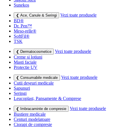
Sunekos
Vezi toate produsele
❮ Ace, Canule & Seringi
BD®
Dr. Pen™
Meso-relle®
SoftFil®
TSK
Vezi toate produsele
❮ Dermatocosmetice
Creme si lotiuni
Masti faciale
Protectie UV
Vezi toate produsele
❮ Consumabile medicale
Cutii deșeuri medicale
Sapunuri
Seringi
Leucoplast, Pansamente & Comprese
Vezi toate produsele
❮ Imbracaminte de compresie
Bustiere medicale
Centuri modelatoare
Ciorapi de compresie