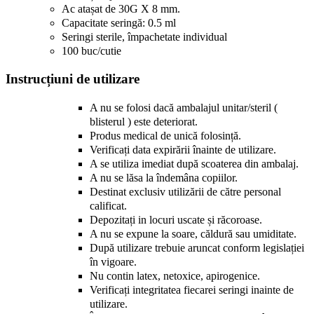
Ac atașat de 30G X 8 mm.
Capacitate seringă: 0.5 ml
Seringi sterile, împachetate individual
100 buc/cutie
Instrucțiuni de utilizare
A nu se folosi dacă ambalajul unitar/steril (
blisterul ) este deteriorat.
Produs medical de unică folosință.
Verificați data expirării înainte de utilizare.
A se utiliza imediat după scoaterea din ambalaj.
A nu se lăsa la îndemâna copiilor.
Destinat exclusiv utilizării de către personal
calificat.
Depozitați in locuri uscate și răcoroase.
A nu se expune la soare, căldură sau umiditate.
După utilizare trebuie aruncat conform legislației
în vigoare.
Nu contin latex, netoxice, apirogenice.
Verificați integritatea fiecarei seringi inainte de
utilizare.