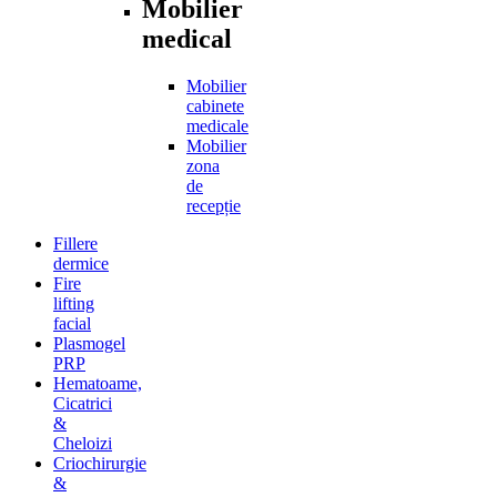
Mobilier
medical
Mobilier
cabinete
medicale
Mobilier
zona
de
recepție
Fillere
dermice
Fire
lifting
facial
Plasmogel
PRP
Hematoame,
Cicatrici
&
Cheloizi
Criochirurgie
&