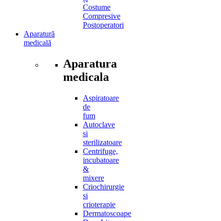
Costume
Compresive
Postoperatori
Aparatură
medicală
Aparatura
medicala
Aspiratoare
de
fum
Autoclave
si
sterilizatoare
Centrifuge,
incubatoare
&
mixere
Criochirurgie
si
crioterapie
Dermatoscoape