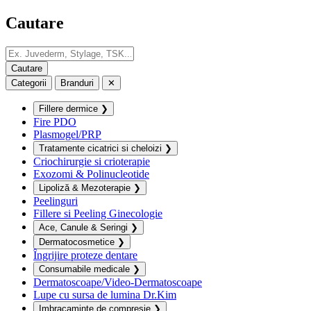
Cautare
Categorii
Branduri
✕
Fillere dermice
❯
Fire PDO
Plasmogel/PRP
Tratamente cicatrici si cheloizi
❯
Criochirurgie si crioterapie
Exozomi & Polinucleotide
Lipoliză & Mezoterapie
❯
Peelinguri
Fillere si Peeling Ginecologie
Ace, Canule & Seringi
❯
Dermatocosmetice
❯
Îngrijire proteze dentare
Consumabile medicale
❯
Dermatoscoape/Video-Dermatoscoape
Lupe cu sursa de lumina Dr.Kim
Imbracaminte de compresie
❯