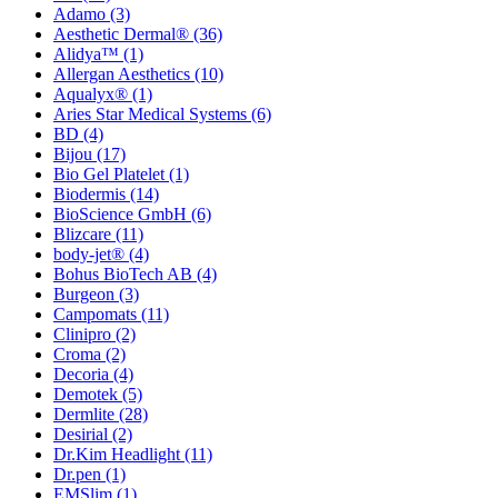
Adamo
(3)
Aesthetic Dermal®
(36)
Alidya™
(1)
Allergan Aesthetics
(10)
Aqualyx®
(1)
Aries Star Medical Systems
(6)
BD
(4)
Bijou
(17)
Bio Gel Platelet
(1)
Biodermis
(14)
BioScience GmbH
(6)
Blizcare
(11)
body-jet®
(4)
Bohus BioTech AB
(4)
Burgeon
(3)
Campomats
(11)
Clinipro
(2)
Croma
(2)
Decoria
(4)
Demotek
(5)
Dermlite
(28)
Desirial
(2)
Dr.Kim Headlight
(11)
Dr.pen
(1)
EMSlim
(1)