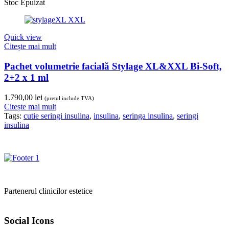
Stoc Epuizat
Quick view
Citește mai mult
Pachet volumetrie facială Stylage XL&XXL Bi-Soft,
2+2 x 1 ml
1.790,00
lei
(prețul include TVA)
Citește mai mult
Tags:
cutie seringi insulina
,
insulina
,
seringa insulina
,
seringi
insulina
Partenerul clinicilor estetice
Social Icons