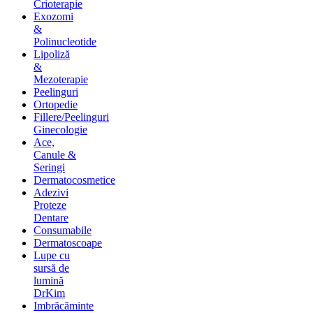
Crioterapie
Exozomi
&
Polinucleotide
Lipoliză
&
Mezoterapie
Peelinguri
Ortopedie
Fillere/Peelinguri
Ginecologie
Ace,
Canule &
Seringi
Dermatocosmetice
Adezivi
Proteze
Dentare
Consumabile
Dermatoscoape
Lupe cu
sursă de
lumină
DrKim
Imbrăcăminte