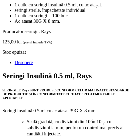
1 cutie cu seringi insulină 0.5 ml, cu ac atașat.
seringi sterile, împachetate individual
1 cutie cu seringi = 100 buc.
Ac atasat 30G X 8 mm.
Producător seringi : Rays
125,00
lei
(prețul include TVA)
Stoc epuizat
Descriere
Seringi Insulină 0.5 ml, Rays
SERINGILE Rays SUNT PRODUSE CONFORM CELOR MAI INALTE STANDARDE
DE PRODUCȚIE ȘI ÎN CONFORMITATE CU TOATE REGLEMENTARILE
APLICABILE.
Seringi insulină 0.5 ml cu ac atasat 39G X 8 mm.
Scală gradată, cu diviziuni din 10 în 10 și cu
subdiviziuni la mm, pentru un control mai precis al
cantității injectate.