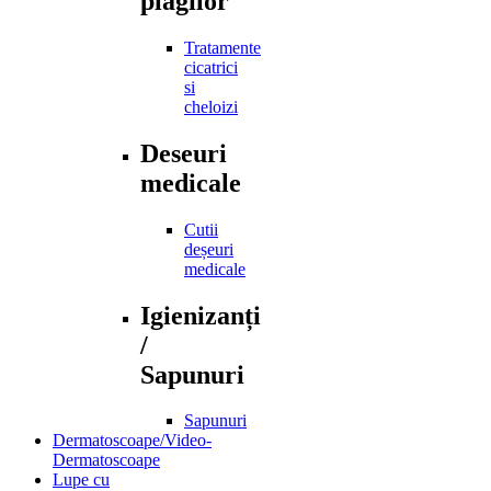
plagilor
Tratamente
cicatrici
si
cheloizi
Deseuri
medicale
Cutii
deșeuri
medicale
Igienizanți
/
Sapunuri
Sapunuri
Dermatoscoape/Video-
Dermatoscoape
Lupe cu