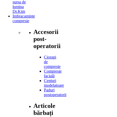
sursa de
lumina
Dr.Kim
Imbracaminte
compresie
Accesorii
post-
operatorii
Ciorapi
de
compresie
Compresie
facială
Centuri
modelatoare
Paduri
postoperatorii
Articole
bărbați