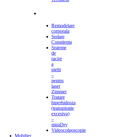
Remodelare
corporala
Sedare
Constienta
Sisteme
de
racire
a
pielii
–
pentru
laser
Zimmer
Tratare
hiperhidroza
(transpiratie
excesiva)
–
miraDry
Videocolposcopie
Mobilier