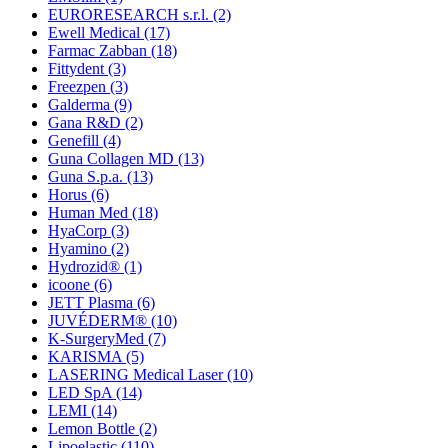
EURORESEARCH s.r.l.
(2)
Ewell Medical
(17)
Farmac Zabban
(18)
Fittydent
(3)
Freezpen
(3)
Galderma
(9)
Gana R&D
(2)
Genefill
(4)
Guna Collagen MD
(13)
Guna S.p.a.
(13)
Horus
(6)
Human Med
(18)
HyaCorp
(3)
Hyamino
(2)
Hydrozid®
(1)
icoone
(6)
JETT Plasma
(6)
JUVÉDERM®
(10)
K-SurgeryMed
(7)
KARISMA
(5)
LASERING Medical Laser
(10)
LED SpA
(14)
LEMI
(14)
Lemon Bottle
(2)
Lipoelastic
(110)