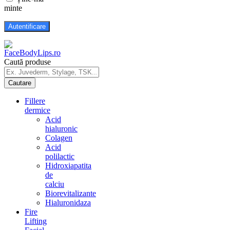
minte
Caută produse
Fillere
dermice
Acid
hialuronic
Colagen
Acid
polilactic
Hidroxiapatita
de
calciu
Biorevitalizante
Hialuronidaza
Fire
Lifting