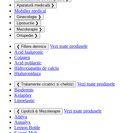
Aparatură medicală
❯
Mobilier medical
Ginecologie
❯
Liposuctie
❯
Mezoterapie
❯
Ortopedie
❯
Vezi toate produsele
❮ Fillere dermice
Acid hialuronic
Colagen
Acid polilactic
Hidroxiapatita de calciu
Hialuronidaza
Vezi toate produsele
❮ Tratamente cicatrici si cheloizi
Biodermis
Kelapher
Lipoelastic
Vezi toate produsele
❮ Lipoliză & Mezoterapie
Alidya
Aqualyx
Lemon Bottle
Sagoni Melt