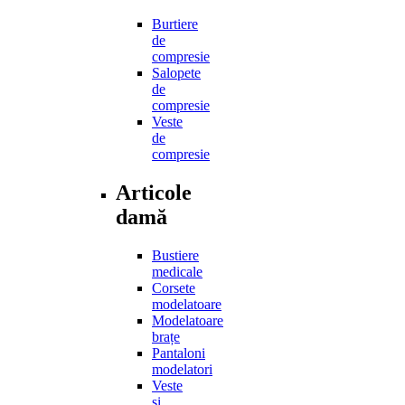
Burtiere
de
compresie
Salopete
de
compresie
Veste
de
compresie
Articole
damă
Bustiere
medicale
Corsete
modelatoare
Modelatoare
brațe
Pantaloni
modelatori
Veste
și