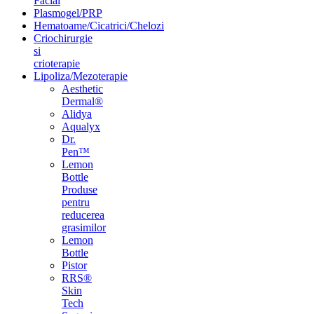
Facial
Plasmogel/PRP
Hematoame/Cicatrici/Chelozi
Criochirurgie
si
crioterapie
Lipoliza/Mezoterapie
Aesthetic
Dermal®
Alidya
Aqualyx
Dr.
Pen™
Lemon
Bottle
Produse
pentru
reducerea
grasimilor
Lemon
Bottle
Pistor
RRS®
Skin
Tech