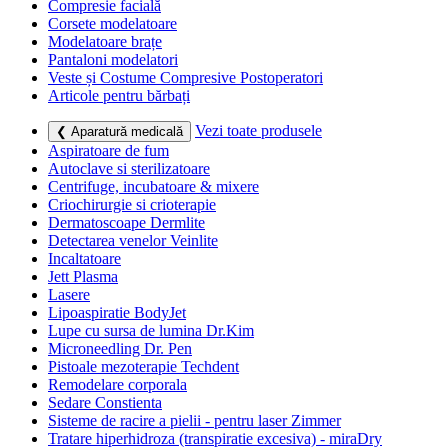
Compresie facială
Corsete modelatoare
Modelatoare brațe
Pantaloni modelatori
Veste și Costume Compresive Postoperatori
Articole pentru bărbați
Vezi toate produsele
❮ Aparatură medicală
Aspiratoare de fum
Autoclave si sterilizatoare
Centrifuge, incubatoare & mixere
Criochirurgie si crioterapie
Dermatoscoape Dermlite
Detectarea venelor Veinlite
Incaltatoare
Jett Plasma
Lasere
Lipoaspiratie BodyJet
Lupe cu sursa de lumina Dr.Kim
Microneedling Dr. Pen
Pistoale mezoterapie Techdent
Remodelare corporala
Sedare Constienta
Sisteme de racire a pielii - pentru laser Zimmer
Tratare hiperhidroza (transpiratie excesiva) - miraDry