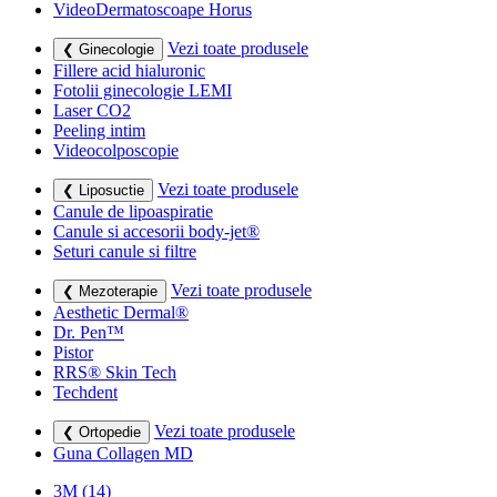
VideoDermatoscoape Horus
Vezi toate produsele
❮ Ginecologie
Fillere acid hialuronic
Fotolii ginecologie LEMI
Laser CO2
Peeling intim
Videocolposcopie
Vezi toate produsele
❮ Liposuctie
Canule de lipoaspiratie
Canule si accesorii body-jet®
Seturi canule si filtre
Vezi toate produsele
❮ Mezoterapie
Aesthetic Dermal®
Dr. Pen™
Pistor
RRS® Skin Tech
Techdent
Vezi toate produsele
❮ Ortopedie
Guna Collagen MD
3M
(14)