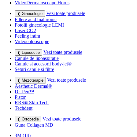
VideoDermatoscoape Horus
Vezi toate produsele
❮ Ginecologie
Fillere acid hialuronic
Fotolii ginecologie LEMI
Laser CO2
Peeling intim
Videocolposcopie
Vezi toate produsele
❮ Liposuctie
Canule de lipoaspiratie
Canule si accesorii body-jet®
Seturi canule si filtre
Vezi toate produsele
❮ Mezoterapie
Aesthetic Dermal®
Dr. Pen™
Pistor
RRS® Skin Tech
Techdent
Vezi toate produsele
❮ Ortopedie
Guna Collagen MD
3M
(14)