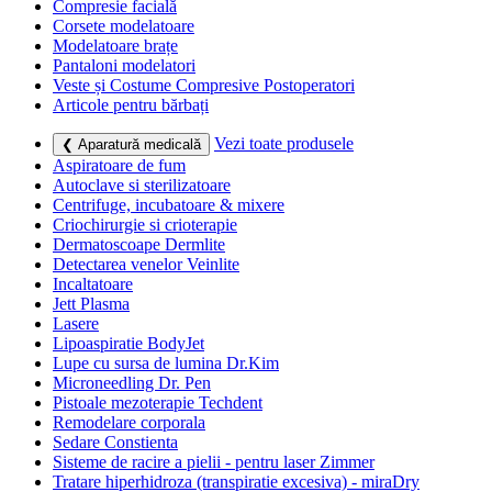
Compresie facială
Corsete modelatoare
Modelatoare brațe
Pantaloni modelatori
Veste și Costume Compresive Postoperatori
Articole pentru bărbați
Vezi toate produsele
❮ Aparatură medicală
Aspiratoare de fum
Autoclave si sterilizatoare
Centrifuge, incubatoare & mixere
Criochirurgie si crioterapie
Dermatoscoape Dermlite
Detectarea venelor Veinlite
Incaltatoare
Jett Plasma
Lasere
Lipoaspiratie BodyJet
Lupe cu sursa de lumina Dr.Kim
Microneedling Dr. Pen
Pistoale mezoterapie Techdent
Remodelare corporala
Sedare Constienta
Sisteme de racire a pielii - pentru laser Zimmer
Tratare hiperhidroza (transpiratie excesiva) - miraDry