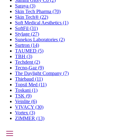
Sammi Glory Co
(2)
Saraya
(3)
Skin Tech Pharma
(70)
Skin Tech®
(22)
Soft Medical Aesthetics
(1)
SoftFil
(31)
Stylage
(27)
Sunekos Laboratories
(2)
Surtron
(14)
TAUMED
(5)
TBH
(3)
Techdent
(2)
Tecno-Gaz
(9)
The Daylight Company
(7)
Thiebaud
(11)
Topsil Med
(11)
Toskani
(1)
TSK
(9)
Veinlite
(6)
VIVACY
(30)
Vortex
(3)
ZIMMER
(13)