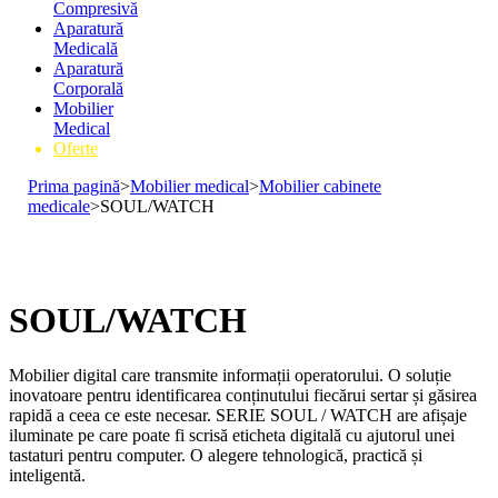
Compresivă
Aparatură
Medicală
Aparatură
Corporală
Mobilier
Medical
Oferte
Prima pagină
>
Mobilier medical
>
Mobilier cabinete
medicale
>
SOUL/WATCH
SOUL/WATCH
Mobilier digital care transmite informații operatorului. O soluție
inovatoare pentru identificarea conținutului fiecărui sertar și găsirea
rapidă a ceea ce este necesar. SERIE SOUL / WATCH are afișaje
iluminate pe care poate fi scrisă eticheta digitală cu ajutorul unei
tastaturi pentru computer. O alegere tehnologică, practică și
inteligentă.