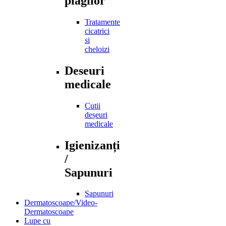
plagilor
Tratamente
cicatrici
si
cheloizi
Deseuri
medicale
Cutii
deșeuri
medicale
Igienizanți
/
Sapunuri
Sapunuri
Dermatoscoape/Video-
Dermatoscoape
Lupe cu