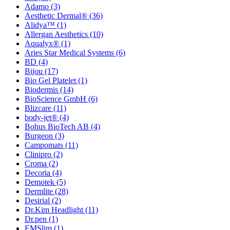
Adamo
(3)
Aesthetic Dermal®
(36)
Alidya™
(1)
Allergan Aesthetics
(10)
Aqualyx®
(1)
Aries Star Medical Systems
(6)
BD
(4)
Bijou
(17)
Bio Gel Platelet
(1)
Biodermis
(14)
BioScience GmbH
(6)
Blizcare
(11)
body-jet®
(4)
Bohus BioTech AB
(4)
Burgeon
(3)
Campomats
(11)
Clinipro
(2)
Croma
(2)
Decoria
(4)
Demotek
(5)
Dermlite
(28)
Desirial
(2)
Dr.Kim Headlight
(11)
Dr.pen
(1)
EMSlim
(1)