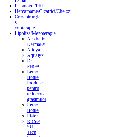
Facial
Plasmogel/PRP
Hematoame/Cicatrici/Chelozi
Criochirurgie
si
crioterapie
Lipoliza/Mezoterapie
Aesthetic
Dermal®
Alidya
Aqualyx
Dr.
Pen™
Lemon
Bottle
Produse
pentru
reducerea
grasimilor
Lemon
Bottle
Pistor
RRS®
Skin
Tech