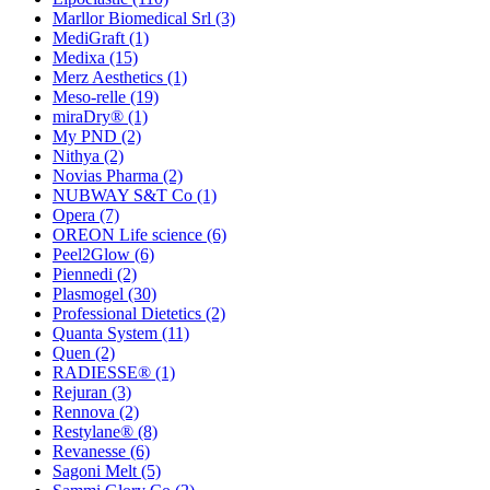
Marllor Biomedical Srl
(3)
MediGraft
(1)
Medixa
(15)
Merz Aesthetics
(1)
Meso-relle
(19)
miraDry®
(1)
My PND
(2)
Nithya
(2)
Novias Pharma
(2)
NUBWAY S&T Co
(1)
Opera
(7)
OREON Life science
(6)
Peel2Glow
(6)
Piennedi
(2)
Plasmogel
(30)
Professional Dietetics
(2)
Quanta System
(11)
Quen
(2)
RADIESSE®
(1)
Rejuran
(3)
Rennova
(2)
Restylane®
(8)
Revanesse
(6)
Sagoni Melt
(5)