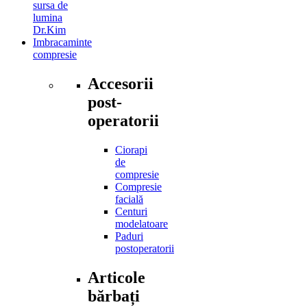
sursa de
lumina
Dr.Kim
Imbracaminte
compresie
Accesorii
post-
operatorii
Ciorapi
de
compresie
Compresie
facială
Centuri
modelatoare
Paduri
postoperatorii
Articole
bărbați