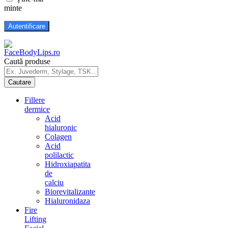
minte
Caută produse
Fillere
dermice
Acid
hialuronic
Colagen
Acid
polilactic
Hidroxiapatita
de
calciu
Biorevitalizante
Hialuronidaza
Fire
Lifting