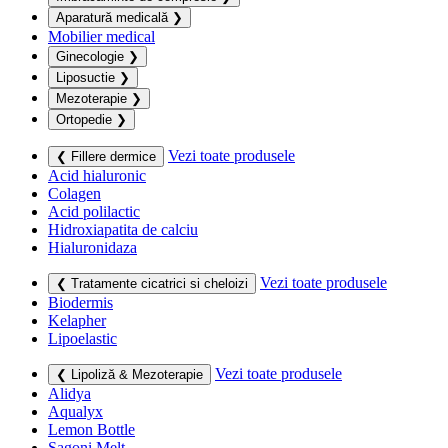
Aparatură medicală
❯
Mobilier medical
Ginecologie
❯
Liposuctie
❯
Mezoterapie
❯
Ortopedie
❯
Vezi toate produsele
❮ Fillere dermice
Acid hialuronic
Colagen
Acid polilactic
Hidroxiapatita de calciu
Hialuronidaza
Vezi toate produsele
❮ Tratamente cicatrici si cheloizi
Biodermis
Kelapher
Lipoelastic
Vezi toate produsele
❮ Lipoliză & Mezoterapie
Alidya
Aqualyx
Lemon Bottle
Sagoni Melt