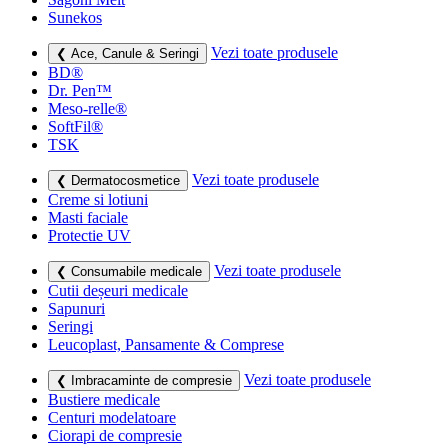
Sunekos
Vezi toate produsele
❮ Ace, Canule & Seringi
BD®
Dr. Pen™
Meso-relle®
SoftFil®
TSK
Vezi toate produsele
❮ Dermatocosmetice
Creme si lotiuni
Masti faciale
Protectie UV
Vezi toate produsele
❮ Consumabile medicale
Cutii deșeuri medicale
Sapunuri
Seringi
Leucoplast, Pansamente & Comprese
Vezi toate produsele
❮ Imbracaminte de compresie
Bustiere medicale
Centuri modelatoare
Ciorapi de compresie