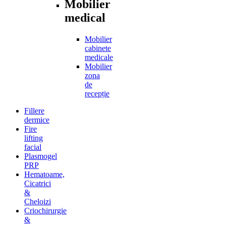
Mobilier
medical
Mobilier
cabinete
medicale
Mobilier
zona
de
recepție
Fillere
dermice
Fire
lifting
facial
Plasmogel
PRP
Hematoame,
Cicatrici
&
Cheloizi
Criochirurgie
&