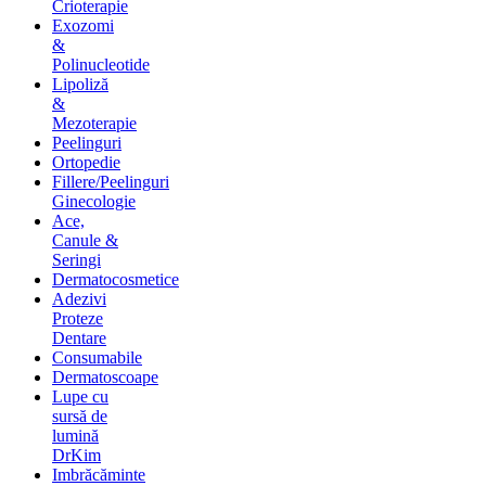
Crioterapie
Exozomi
&
Polinucleotide
Lipoliză
&
Mezoterapie
Peelinguri
Ortopedie
Fillere/Peelinguri
Ginecologie
Ace,
Canule &
Seringi
Dermatocosmetice
Adezivi
Proteze
Dentare
Consumabile
Dermatoscoape
Lupe cu
sursă de
lumină
DrKim
Imbrăcăminte