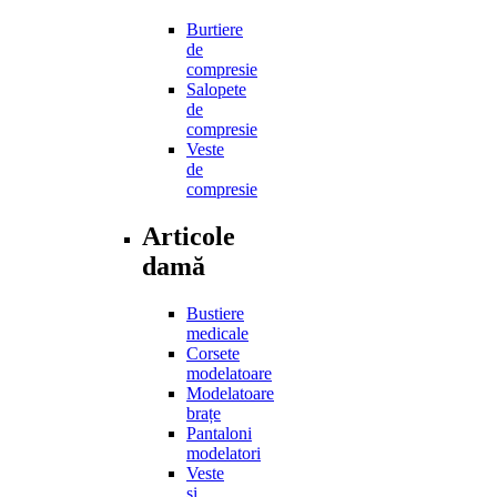
Burtiere
de
compresie
Salopete
de
compresie
Veste
de
compresie
Articole
damă
Bustiere
medicale
Corsete
modelatoare
Modelatoare
brațe
Pantaloni
modelatori
Veste
și