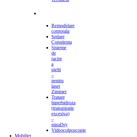
Remodelare
corporala
Sedare
Constienta
Sisteme
de
racire
a
pielii
–
pentru
laser
Zimmer
Tratare
hiperhidroza
(transpiratie
excesiva)
–
miraDry
Videocolposcopie
Mobilier