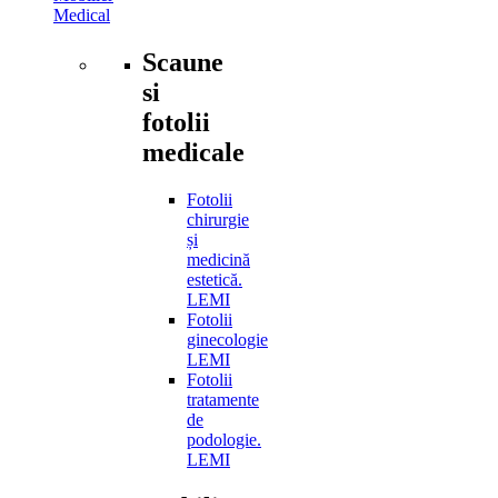
Medical
Scaune
si
fotolii
medicale
Fotolii
chirurgie
și
medicină
estetică.
LEMI
Fotolii
ginecologie
LEMI
Fotolii
tratamente
de
podologie.
LEMI