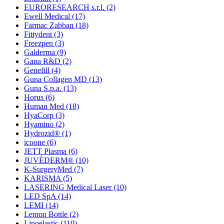
EURORESEARCH s.r.l.
(2)
Ewell Medical
(17)
Farmac Zabban
(18)
Fittydent
(3)
Freezpen
(3)
Galderma
(9)
Gana R&D
(2)
Genefill
(4)
Guna Collagen MD
(13)
Guna S.p.a.
(13)
Horus
(6)
Human Med
(18)
HyaCorp
(3)
Hyamino
(2)
Hydrozid®
(1)
icoone
(6)
JETT Plasma
(6)
JUVÉDERM®
(10)
K-SurgeryMed
(7)
KARISMA
(5)
LASERING Medical Laser
(10)
LED SpA
(14)
LEMI
(14)
Lemon Bottle
(2)
Lipoelastic
(110)