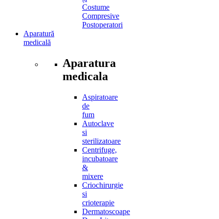
Costume
Compresive
Postoperatori
Aparatură
medicală
Aparatura
medicala
Aspiratoare
de
fum
Autoclave
si
sterilizatoare
Centrifuge,
incubatoare
&
mixere
Criochirurgie
si
crioterapie
Dermatoscoape