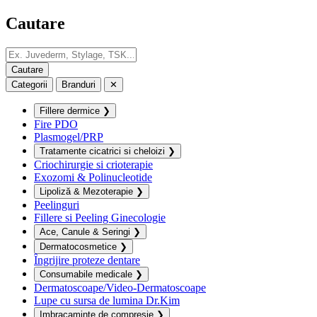
Cautare
Categorii
Branduri
✕
Fillere dermice
❯
Fire PDO
Plasmogel/PRP
Tratamente cicatrici si cheloizi
❯
Criochirurgie si crioterapie
Exozomi & Polinucleotide
Lipoliză & Mezoterapie
❯
Peelinguri
Fillere si Peeling Ginecologie
Ace, Canule & Seringi
❯
Dermatocosmetice
❯
Îngrijire proteze dentare
Consumabile medicale
❯
Dermatoscoape/Video-Dermatoscoape
Lupe cu sursa de lumina Dr.Kim
Imbracaminte de compresie
❯