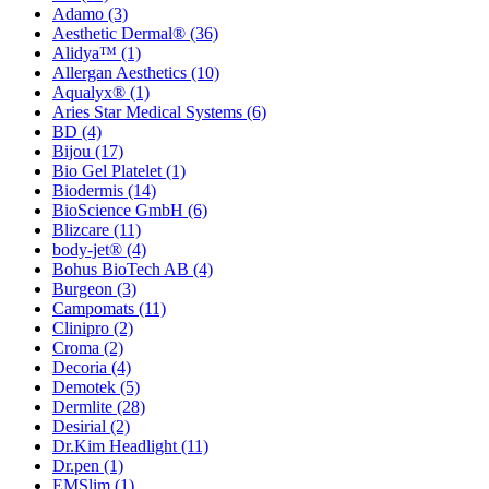
Adamo
(3)
Aesthetic Dermal®
(36)
Alidya™
(1)
Allergan Aesthetics
(10)
Aqualyx®
(1)
Aries Star Medical Systems
(6)
BD
(4)
Bijou
(17)
Bio Gel Platelet
(1)
Biodermis
(14)
BioScience GmbH
(6)
Blizcare
(11)
body-jet®
(4)
Bohus BioTech AB
(4)
Burgeon
(3)
Campomats
(11)
Clinipro
(2)
Croma
(2)
Decoria
(4)
Demotek
(5)
Dermlite
(28)
Desirial
(2)
Dr.Kim Headlight
(11)
Dr.pen
(1)
EMSlim
(1)