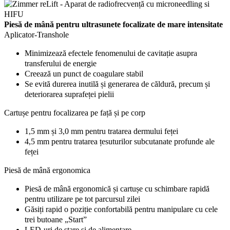
Piesă de mână pentru ultrasunete focalizate de mare intensitate
Aplicator-Transhole
Minimizează efectele fenomenului de cavitație asupra
transferului de energie
Creează un punct de coagulare stabil
Se evită durerea inutilă și generarea de căldură, precum și
deteriorarea suprafeței pielii
Cartușe pentru focalizarea pe față și pe corp
1,5 mm și 3,0 mm pentru tratarea dermului feței
4,5 mm pentru tratarea țesuturilor subcutanate profunde ale
feței
Piesă de mână ergonomica
Piesă de mână ergonomică și cartușe cu schimbare rapidă
pentru utilizare pe tot parcursul zilei
Găsiți rapid o poziție confortabilă pentru manipulare cu cele
trei butoane „Start”
LED-uri de stare și de alimentare