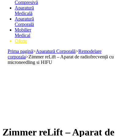
Compresivă
Aparatură
Medicală
Aparatură
Corporală
Mobilier
Medical
Oferte
Prima pagină
>
Aparatură Corporală
>
Remodelare
corporala
>
Zimmer reLift – Aparat de radiofrecvență cu
microneedling si HIFU
Zimmer reLift – Aparat de