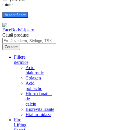
minte
Caută produse
Fillere
dermice
Acid
hialuronic
Colagen
Acid
polilactic
Hidroxiapatita
de
calciu
Biorevitalizante
Hialuronidaza
Fire
Lifting