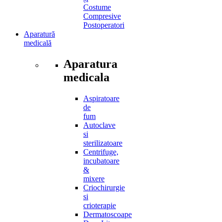
Costume
Compresive
Postoperatori
Aparatură
medicală
Aparatura
medicala
Aspiratoare
de
fum
Autoclave
si
sterilizatoare
Centrifuge,
incubatoare
&
mixere
Criochirurgie
si
crioterapie
Dermatoscoape