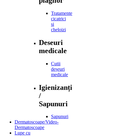
plagilor
Tratamente
cicatrici
si
cheloizi
Deseuri
medicale
Cutii
deșeuri
medicale
Igienizanți
/
Sapunuri
Sapunuri
Dermatoscoape/Video-
Dermatoscoape
Lupe cu