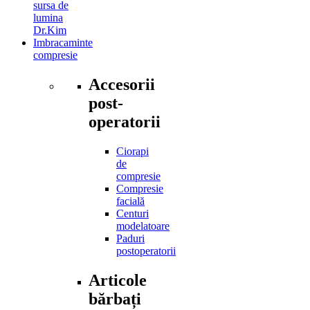
sursa de
lumina
Dr.Kim
Imbracaminte
compresie
Accesorii
post-
operatorii
Ciorapi
de
compresie
Compresie
facială
Centuri
modelatoare
Paduri
postoperatorii
Articole
bărbați