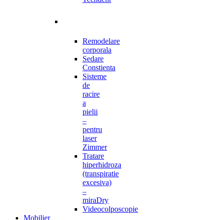
Remodelare
corporala
Sedare
Constienta
Sisteme
de
racire
a
pielii
–
pentru
laser
Zimmer
Tratare
hiperhidroza
(transpiratie
excesiva)
–
miraDry
Videocolposcopie
Mobilier