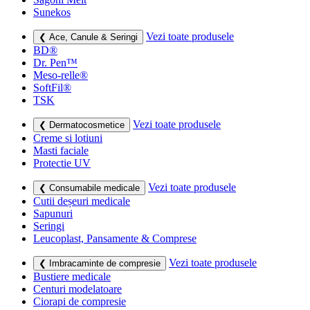
Sunekos
Vezi toate produsele
❮ Ace, Canule & Seringi
BD®
Dr. Pen™
Meso-relle®
SoftFil®
TSK
Vezi toate produsele
❮ Dermatocosmetice
Creme si lotiuni
Masti faciale
Protectie UV
Vezi toate produsele
❮ Consumabile medicale
Cutii deșeuri medicale
Sapunuri
Seringi
Leucoplast, Pansamente & Comprese
Vezi toate produsele
❮ Imbracaminte de compresie
Bustiere medicale
Centuri modelatoare
Ciorapi de compresie