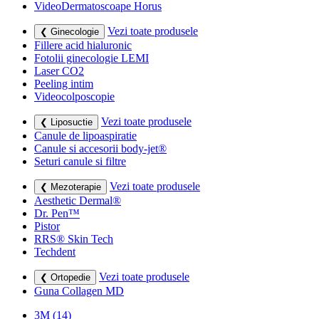
VideoDermatoscoape Horus
Vezi toate produsele
❮ Ginecologie
Fillere acid hialuronic
Fotolii ginecologie LEMI
Laser CO2
Peeling intim
Videocolposcopie
Vezi toate produsele
❮ Liposuctie
Canule de lipoaspiratie
Canule si accesorii body-jet®
Seturi canule si filtre
Vezi toate produsele
❮ Mezoterapie
Aesthetic Dermal®
Dr. Pen™
Pistor
RRS® Skin Tech
Techdent
Vezi toate produsele
❮ Ortopedie
Guna Collagen MD
3M
(14)