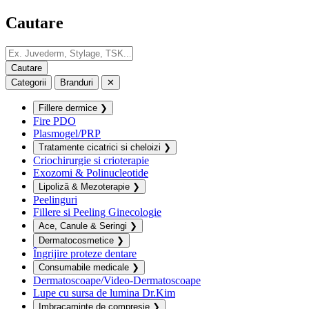
Cautare
Categorii
Branduri
✕
Fillere dermice
❯
Fire PDO
Plasmogel/PRP
Tratamente cicatrici si cheloizi
❯
Criochirurgie si crioterapie
Exozomi & Polinucleotide
Lipoliză & Mezoterapie
❯
Peelinguri
Fillere si Peeling Ginecologie
Ace, Canule & Seringi
❯
Dermatocosmetice
❯
Îngrijire proteze dentare
Consumabile medicale
❯
Dermatoscoape/Video-Dermatoscoape
Lupe cu sursa de lumina Dr.Kim
Imbracaminte de compresie
❯