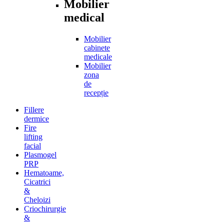
Mobilier
medical
Mobilier
cabinete
medicale
Mobilier
zona
de
recepție
Fillere
dermice
Fire
lifting
facial
Plasmogel
PRP
Hematoame,
Cicatrici
&
Cheloizi
Criochirurgie
&