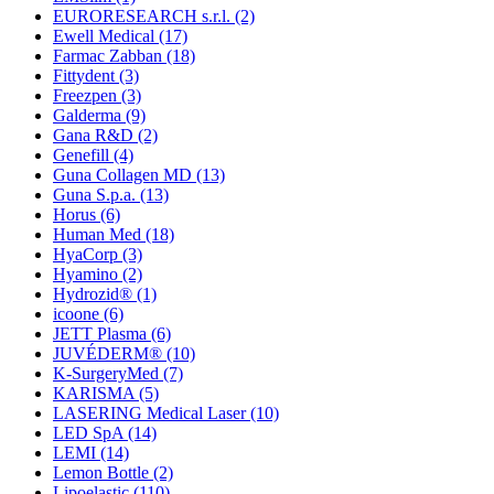
EURORESEARCH s.r.l.
(2)
Ewell Medical
(17)
Farmac Zabban
(18)
Fittydent
(3)
Freezpen
(3)
Galderma
(9)
Gana R&D
(2)
Genefill
(4)
Guna Collagen MD
(13)
Guna S.p.a.
(13)
Horus
(6)
Human Med
(18)
HyaCorp
(3)
Hyamino
(2)
Hydrozid®
(1)
icoone
(6)
JETT Plasma
(6)
JUVÉDERM®
(10)
K-SurgeryMed
(7)
KARISMA
(5)
LASERING Medical Laser
(10)
LED SpA
(14)
LEMI
(14)
Lemon Bottle
(2)
Lipoelastic
(110)