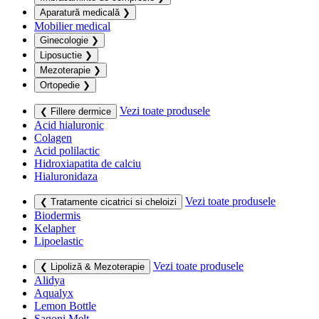
Aparatură medicală
❯
Mobilier medical
Ginecologie
❯
Liposuctie
❯
Mezoterapie
❯
Ortopedie
❯
Vezi toate produsele
❮ Fillere dermice
Acid hialuronic
Colagen
Acid polilactic
Hidroxiapatita de calciu
Hialuronidaza
Vezi toate produsele
❮ Tratamente cicatrici si cheloizi
Biodermis
Kelapher
Lipoelastic
Vezi toate produsele
❮ Lipoliză & Mezoterapie
Alidya
Aqualyx
Lemon Bottle
Sagoni Melt