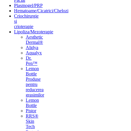
Facial
Plasmogel/PRP
Hematoame/Cicatrici/Chelozi
Criochirurgie
si
crioterapie
Lipoliza/Mezoterapie
Aesthetic
Dermal®
Alidya
Aqualyx
Dr.
Pen™
Lemon
Bottle
Produse
pentru
reducerea
grasimilor
Lemon
Bottle
Pistor
RRS®
Skin
Tech