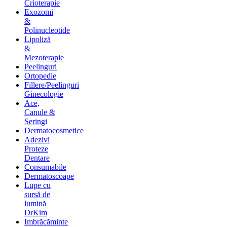
Crioterapie
Exozomi
&
Polinucleotide
Lipoliză
&
Mezoterapie
Peelinguri
Ortopedie
Fillere/Peelinguri
Ginecologie
Ace,
Canule &
Seringi
Dermatocosmetice
Adezivi
Proteze
Dentare
Consumabile
Dermatoscoape
Lupe cu
sursă de
lumină
DrKim
Imbrăcăminte