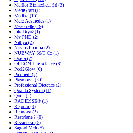
Marllor Biomedical Srl
(3)
MediGraft
(1)
Medixa
(15)
Merz Aesthetics
(1)
Meso-relle
(19)
miraDry®
(1)
My PND
(2)
Nithya
(2)
Novias Pharma
(2)
NUBWAY S&T Co
(1)
Opera
(7)
OREON Life science
(6)
Peel2Glow
(6)
Piennedi
(2)
Plasmogel
(30)
Professional Dietetics
(2)
Quanta System
(11)
Quen
(2)
RADIESSE®
(1)
Rejuran
(3)
Rennova
(2)
Restylane®
(8)
Revanesse
(6)
Sagoni Melt
(5)