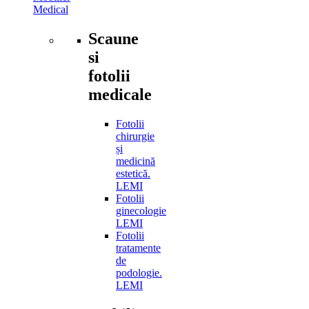
Medical
Scaune
si
fotolii
medicale
Fotolii
chirurgie
și
medicină
estetică.
LEMI
Fotolii
ginecologie
LEMI
Fotolii
tratamente
de
podologie.
LEMI