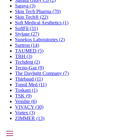
Sammi Glory Co
(2)
Saraya
(3)
Skin Tech Pharma
(70)
Skin Tech®
(22)
Soft Medical Aesthetics
(1)
SoftFil
(31)
Stylage
(27)
Sunekos Laboratories
(2)
Surtron
(14)
TAUMED
(5)
TBH
(3)
Techdent
(2)
Tecno-Gaz
(9)
The Daylight Company
(7)
Thiebaud
(11)
Topsil Med
(11)
Toskani
(1)
TSK
(9)
Veinlite
(6)
VIVACY
(30)
Vortex
(3)
ZIMMER
(13)