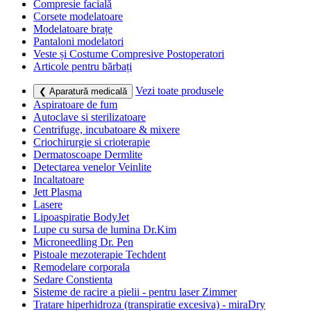
Compresie facială
Corsete modelatoare
Modelatoare brațe
Pantaloni modelatori
Veste și Costume Compresive Postoperatori
Articole pentru bărbați
Vezi toate produsele
❮ Aparatură medicală
Aspiratoare de fum
Autoclave si sterilizatoare
Centrifuge, incubatoare & mixere
Criochirurgie si crioterapie
Dermatoscoape Dermlite
Detectarea venelor Veinlite
Incaltatoare
Jett Plasma
Lasere
Lipoaspiratie BodyJet
Lupe cu sursa de lumina Dr.Kim
Microneedling Dr. Pen
Pistoale mezoterapie Techdent
Remodelare corporala
Sedare Constienta
Sisteme de racire a pielii - pentru laser Zimmer
Tratare hiperhidroza (transpiratie excesiva) - miraDry