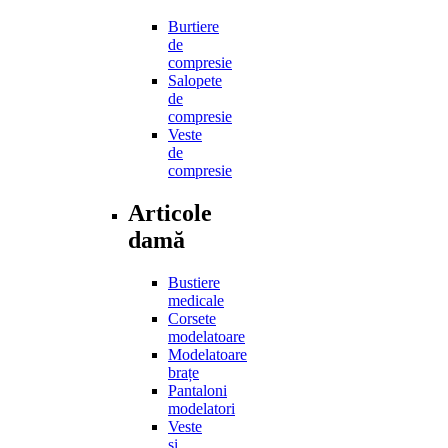
Burtiere
de
compresie
Salopete
de
compresie
Veste
de
compresie
Articole
damă
Bustiere
medicale
Corsete
modelatoare
Modelatoare
brațe
Pantaloni
modelatori
Veste
și