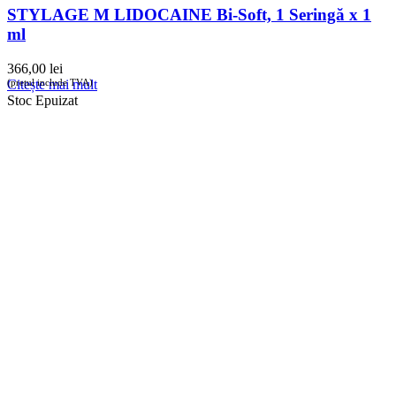
STYLAGE M LIDOCAINE Bi-Soft, 1 Seringă x 1
ml
366,00
lei
(prețul include TVA)
Citește mai mult
Stoc Epuizat