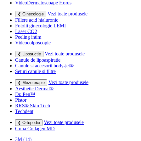
VideoDermatoscoape Horus
Vezi toate produsele
❮ Ginecologie
Fillere acid hialuronic
Fotolii ginecologie LEMI
Laser CO2
Peeling intim
Videocolposcopie
Vezi toate produsele
❮ Liposuctie
Canule de lipoaspiratie
Canule si accesorii body-jet®
Seturi canule si filtre
Vezi toate produsele
❮ Mezoterapie
Aesthetic Dermal®
Dr. Pen™
Pistor
RRS® Skin Tech
Techdent
Vezi toate produsele
❮ Ortopedie
Guna Collagen MD
3M
(14)