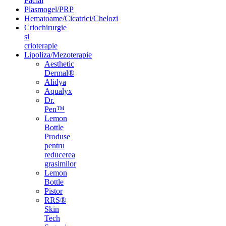
Facial
Plasmogel/PRP
Hematoame/Cicatrici/Chelozi
Criochirurgie
si
crioterapie
Lipoliza/Mezoterapie
Aesthetic
Dermal®
Alidya
Aqualyx
Dr.
Pen™
Lemon
Bottle
Produse
pentru
reducerea
grasimilor
Lemon
Bottle
Pistor
RRS®
Skin
Tech