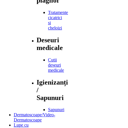
plagilor
Tratamente
cicatrici
si
cheloizi
Deseuri
medicale
Cutii
deșeuri
medicale
Igienizanți
/
Sapunuri
Sapunuri
Dermatoscoape/Video-
Dermatoscoape
Lupe cu