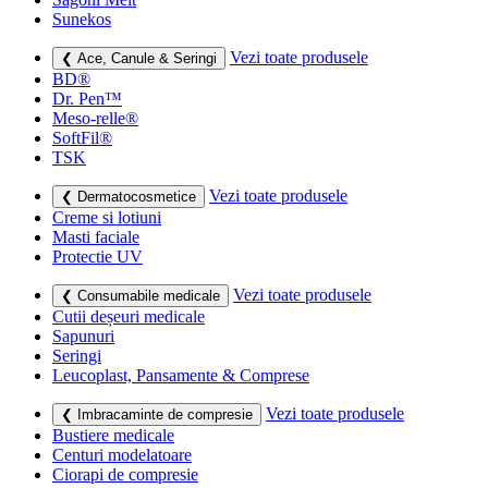
Sunekos
Vezi toate produsele
❮ Ace, Canule & Seringi
BD®
Dr. Pen™
Meso-relle®
SoftFil®
TSK
Vezi toate produsele
❮ Dermatocosmetice
Creme si lotiuni
Masti faciale
Protectie UV
Vezi toate produsele
❮ Consumabile medicale
Cutii deșeuri medicale
Sapunuri
Seringi
Leucoplast, Pansamente & Comprese
Vezi toate produsele
❮ Imbracaminte de compresie
Bustiere medicale
Centuri modelatoare
Ciorapi de compresie