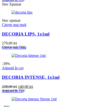
Stoc Epuizat
Stoc epuizat
Citește mai mult
DECORIA LIPS, 1x1ml
279,00
lei
(prețul include TVA)
Citește mai mult
-39%
Adaugă în coș
DECORIA INTENSE, 1x1ml
Prețul
Prețul
228,00
lei
140,00
lei
inițial
curent
(prețul include TVA)
Adaugă în coș
a
este:
fost:
140,00 lei.
228,00 lei.