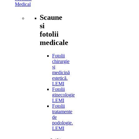
Medical
Scaune
si
fotolii
medicale
Fotolii
chirurgie
și
medicină
estetică.
LEMI
Fotolii
ginecologie
LEMI
Fotolii
tratamente
de
podologie.
LEMI