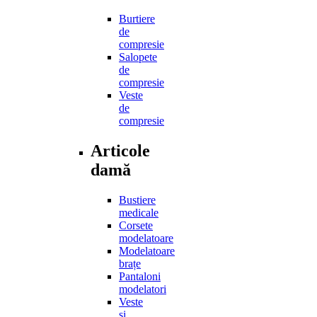
Burtiere
de
compresie
Salopete
de
compresie
Veste
de
compresie
Articole
damă
Bustiere
medicale
Corsete
modelatoare
Modelatoare
brațe
Pantaloni
modelatori
Veste
și