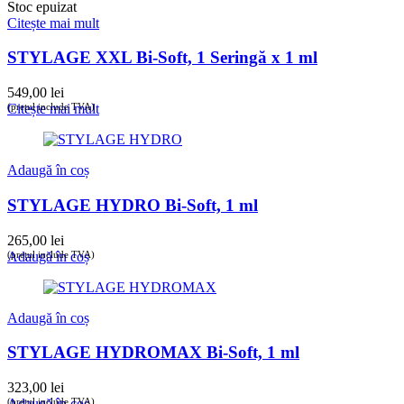
Stoc epuizat
Citește mai mult
STYLAGE XXL Bi-Soft, 1 Seringă x 1 ml
549,00
lei
(prețul include TVA)
Citește mai mult
Adaugă în coș
STYLAGE HYDRO Bi-Soft, 1 ml
265,00
lei
(prețul include TVA)
Adaugă în coș
Adaugă în coș
STYLAGE HYDROMAX Bi-Soft, 1 ml
323,00
lei
(prețul include TVA)
Adaugă în coș