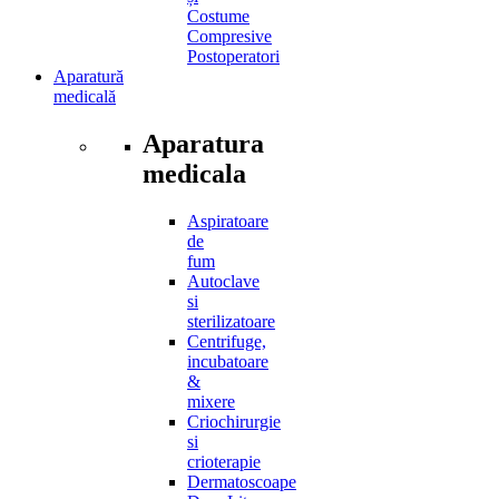
Costume
Compresive
Postoperatori
Aparatură
medicală
Aparatura
medicala
Aspiratoare
de
fum
Autoclave
si
sterilizatoare
Centrifuge,
incubatoare
&
mixere
Criochirurgie
si
crioterapie
Dermatoscoape