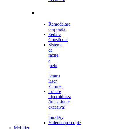
Remodelare
corporala
Sedare
Constienta
Sisteme
de
racire
a
pielii
–
pentru
laser
Zimmer
Tratare
hiperhidroza
(transpiratie
excesiva)
–
miraDry
Videocolposcopie
Mobilier