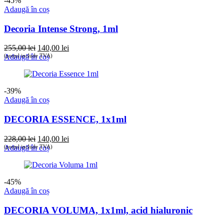
-45%
Adaugă în coș
Decoria Intense Strong, 1ml
Prețul
Prețul
255,00
lei
140,00
lei
inițial
curent
(prețul include TVA)
Adaugă în coș
a
este:
fost:
140,00 lei.
255,00 lei.
-39%
Adaugă în coș
DECORIA ESSENCE, 1x1ml
Prețul
Prețul
228,00
lei
140,00
lei
inițial
curent
(prețul include TVA)
Adaugă în coș
a
este:
fost:
140,00 lei.
228,00 lei.
-45%
Adaugă în coș
DECORIA VOLUMA, 1x1ml, acid hialuronic