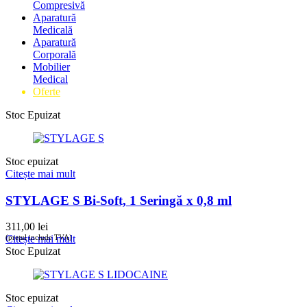
Compresivă
Aparatură
Medicală
Aparatură
Corporală
Mobilier
Medical
Oferte
Stoc Epuizat
Stoc epuizat
Citește mai mult
STYLAGE S Bi-Soft, 1 Seringă x 0,8 ml
311,00
lei
(prețul include TVA)
Citește mai mult
Stoc Epuizat
Stoc epuizat