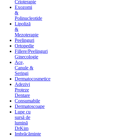
Crioterapie
Exozomi
&
Polinucleotide
Lipoliză
&
Mezoterapie
Peelinguri
Ortopedie
Fillere/Peelinguri
Ginecologie
Ace,
Canule &
Seringi
Dermatocosmetice
Adezivi
Proteze
Dentare
Consumabile
Dermatoscoape
Lupe cu
sursă de
lumină
DrKim
Imbrăcăminte