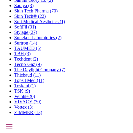
Sammi Glory Co
(2)
Saraya
(3)
Skin Tech Pharma
(70)
Skin Tech®
(22)
Soft Medical Aesthetics
(1)
SoftFil
(31)
Stylage
(27)
Sunekos Laboratories
(2)
Surtron
(14)
TAUMED
(5)
TBH
(3)
Techdent
(2)
Tecno-Gaz
(9)
The Daylight Company
(7)
Thiebaud
(11)
Topsil Med
(11)
Toskani
(1)
TSK
(9)
Veinlite
(6)
VIVACY
(30)
Vortex
(3)
ZIMMER
(13)