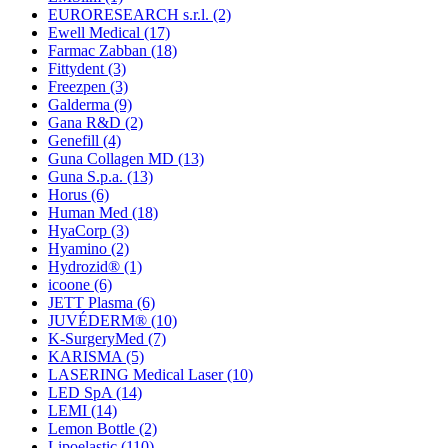
EURORESEARCH s.r.l.
(2)
Ewell Medical
(17)
Farmac Zabban
(18)
Fittydent
(3)
Freezpen
(3)
Galderma
(9)
Gana R&D
(2)
Genefill
(4)
Guna Collagen MD
(13)
Guna S.p.a.
(13)
Horus
(6)
Human Med
(18)
HyaCorp
(3)
Hyamino
(2)
Hydrozid®
(1)
icoone
(6)
JETT Plasma
(6)
JUVÉDERM®
(10)
K-SurgeryMed
(7)
KARISMA
(5)
LASERING Medical Laser
(10)
LED SpA
(14)
LEMI
(14)
Lemon Bottle
(2)
Lipoelastic
(110)