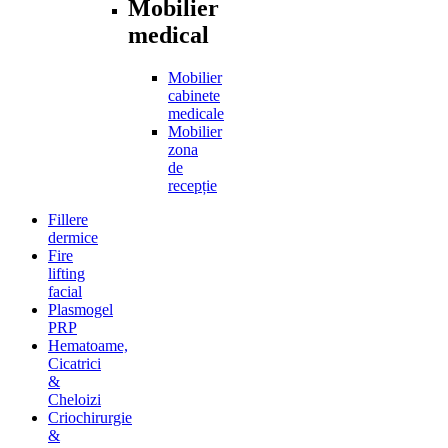
Mobilier
medical
Mobilier
cabinete
medicale
Mobilier
zona
de
recepție
Fillere
dermice
Fire
lifting
facial
Plasmogel
PRP
Hematoame,
Cicatrici
&
Cheloizi
Criochirurgie
&