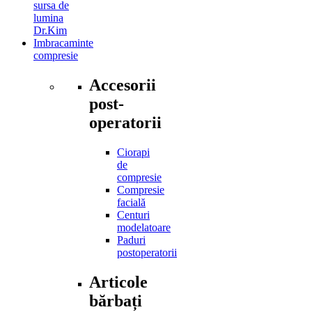
sursa de
lumina
Dr.Kim
Imbracaminte
compresie
Accesorii
post-
operatorii
Ciorapi
de
compresie
Compresie
facială
Centuri
modelatoare
Paduri
postoperatorii
Articole
bărbați