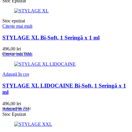
Stoc Epuizat
Stoc epuizat
Citește mai mult
STYLAGE XL Bi-Soft, 1 Seringă x 1 ml
496,00
lei
(prețul include TVA)
Citește mai mult
Adaugă în coș
STYLAGE XL LIDOCAINE Bi-Soft, 1 Seringă x 1
ml
496,00
lei
(prețul include TVA)
Adaugă în coș
Stoc Epuizat