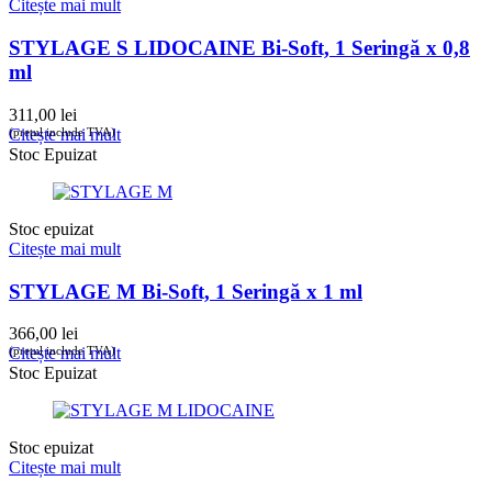
Citește mai mult
STYLAGE S LIDOCAINE Bi-Soft, 1 Seringă x 0,8
ml
311,00
lei
(prețul include TVA)
Citește mai mult
Stoc Epuizat
Stoc epuizat
Citește mai mult
STYLAGE M Bi-Soft, 1 Seringă x 1 ml
366,00
lei
(prețul include TVA)
Citește mai mult
Stoc Epuizat
Stoc epuizat
Citește mai mult