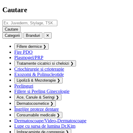
Cautare
Categorii
Branduri
✕
Fillere dermice
❯
Fire PDO
Plasmogel/PRP
Tratamente cicatrici si cheloizi
❯
Criochirurgie si crioterapie
Exozomi & Polinucleotide
Lipoliză & Mezoterapie
❯
Peelinguri
Fillere si Peeling Ginecologie
Ace, Canule & Seringi
❯
Dermatocosmetice
❯
Îngrijire proteze dentare
Consumabile medicale
❯
Dermatoscoape/Video-Dermatoscoape
Lupe cu sursa de lumina Dr.Kim
Imbracaminte de compresie
❯