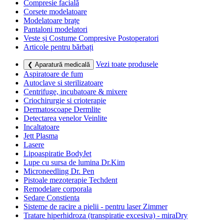
Compresie facială
Corsete modelatoare
Modelatoare brațe
Pantaloni modelatori
Veste și Costume Compresive Postoperatori
Articole pentru bărbați
Vezi toate produsele
❮ Aparatură medicală
Aspiratoare de fum
Autoclave si sterilizatoare
Centrifuge, incubatoare & mixere
Criochirurgie si crioterapie
Dermatoscoape Dermlite
Detectarea venelor Veinlite
Incaltatoare
Jett Plasma
Lasere
Lipoaspiratie BodyJet
Lupe cu sursa de lumina Dr.Kim
Microneedling Dr. Pen
Pistoale mezoterapie Techdent
Remodelare corporala
Sedare Constienta
Sisteme de racire a pielii - pentru laser Zimmer
Tratare hiperhidroza (transpiratie excesiva) - miraDry