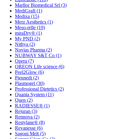
Marllor Biomedical Srl
(3)
MediGraft
(1)
Medixa
(15)
Merz Aesthetics
(1)
Meso-relle
(19)
miraDry®
(1)
My PND
(2)
Nithya
(2)
Novias Pharma
(2)
NUBWAY S&T Co
(1)
Opera
(7)
OREON Life science
(6)
Peel2Glow
(6)
Piennedi
(2)
Plasmogel
(30)
Professional Dietetics
(2)
Quanta System
(11)
Quen
(2)
RADIESSE®
(1)
Rejuran
(3)
Rennova
(2)
Restylane®
(8)
Revanesse
(6)
Sagoni Melt
(5)