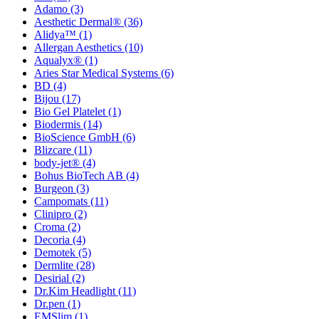
Adamo
(3)
Aesthetic Dermal®
(36)
Alidya™
(1)
Allergan Aesthetics
(10)
Aqualyx®
(1)
Aries Star Medical Systems
(6)
BD
(4)
Bijou
(17)
Bio Gel Platelet
(1)
Biodermis
(14)
BioScience GmbH
(6)
Blizcare
(11)
body-jet®
(4)
Bohus BioTech AB
(4)
Burgeon
(3)
Campomats
(11)
Clinipro
(2)
Croma
(2)
Decoria
(4)
Demotek
(5)
Dermlite
(28)
Desirial
(2)
Dr.Kim Headlight
(11)
Dr.pen
(1)
EMSlim
(1)