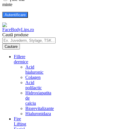
minte
Caută produse
Fillere
dermice
Acid
hialuronic
Colagen
Acid
polilactic
Hidroxiapatita
de
calciu
Biorevitalizante
Hialuronidaza
Fire
Lifting