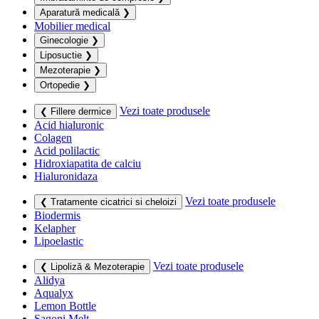
Aparatură medicală
❯
Mobilier medical
Ginecologie
❯
Liposuctie
❯
Mezoterapie
❯
Ortopedie
❯
Vezi toate produsele
❮ Fillere dermice
Acid hialuronic
Colagen
Acid polilactic
Hidroxiapatita de calciu
Hialuronidaza
Vezi toate produsele
❮ Tratamente cicatrici si cheloizi
Biodermis
Kelapher
Lipoelastic
Vezi toate produsele
❮ Lipoliză & Mezoterapie
Alidya
Aqualyx
Lemon Bottle
Sagoni Melt