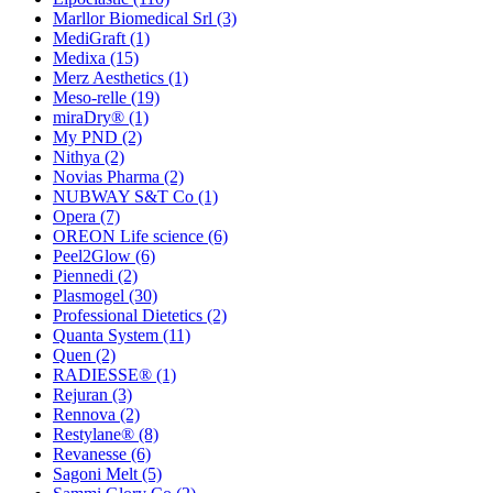
Marllor Biomedical Srl
(3)
MediGraft
(1)
Medixa
(15)
Merz Aesthetics
(1)
Meso-relle
(19)
miraDry®
(1)
My PND
(2)
Nithya
(2)
Novias Pharma
(2)
NUBWAY S&T Co
(1)
Opera
(7)
OREON Life science
(6)
Peel2Glow
(6)
Piennedi
(2)
Plasmogel
(30)
Professional Dietetics
(2)
Quanta System
(11)
Quen
(2)
RADIESSE®
(1)
Rejuran
(3)
Rennova
(2)
Restylane®
(8)
Revanesse
(6)
Sagoni Melt
(5)