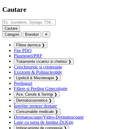
Cautare
Categorii
Branduri
✕
Fillere dermice
❯
Fire PDO
Plasmogel/PRP
Tratamente cicatrici si cheloizi
❯
Criochirurgie si crioterapie
Exozomi & Polinucleotide
Lipoliză & Mezoterapie
❯
Peelinguri
Fillere si Peeling Ginecologie
Ace, Canule & Seringi
❯
Dermatocosmetice
❯
Îngrijire proteze dentare
Consumabile medicale
❯
Dermatoscoape/Video-Dermatoscoape
Lupe cu sursa de lumina Dr.Kim
Imbracaminte de compresie
❯