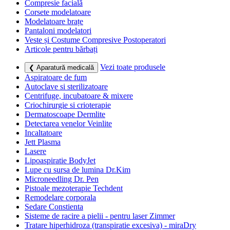
Compresie facială
Corsete modelatoare
Modelatoare brațe
Pantaloni modelatori
Veste și Costume Compresive Postoperatori
Articole pentru bărbați
Vezi toate produsele
❮ Aparatură medicală
Aspiratoare de fum
Autoclave si sterilizatoare
Centrifuge, incubatoare & mixere
Criochirurgie si crioterapie
Dermatoscoape Dermlite
Detectarea venelor Veinlite
Incaltatoare
Jett Plasma
Lasere
Lipoaspiratie BodyJet
Lupe cu sursa de lumina Dr.Kim
Microneedling Dr. Pen
Pistoale mezoterapie Techdent
Remodelare corporala
Sedare Constienta
Sisteme de racire a pielii - pentru laser Zimmer
Tratare hiperhidroza (transpiratie excesiva) - miraDry