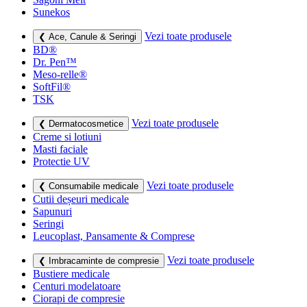
Sunekos
Vezi toate produsele
❮ Ace, Canule & Seringi
BD®
Dr. Pen™
Meso-relle®
SoftFil®
TSK
Vezi toate produsele
❮ Dermatocosmetice
Creme si lotiuni
Masti faciale
Protectie UV
Vezi toate produsele
❮ Consumabile medicale
Cutii deșeuri medicale
Sapunuri
Seringi
Leucoplast, Pansamente & Comprese
Vezi toate produsele
❮ Imbracaminte de compresie
Bustiere medicale
Centuri modelatoare
Ciorapi de compresie