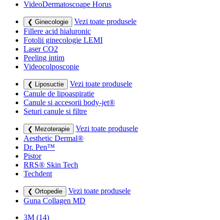
VideoDermatoscoape Horus
Vezi toate produsele
❮ Ginecologie
Fillere acid hialuronic
Fotolii ginecologie LEMI
Laser CO2
Peeling intim
Videocolposcopie
Vezi toate produsele
❮ Liposuctie
Canule de lipoaspiratie
Canule si accesorii body-jet®
Seturi canule si filtre
Vezi toate produsele
❮ Mezoterapie
Aesthetic Dermal®
Dr. Pen™
Pistor
RRS® Skin Tech
Techdent
Vezi toate produsele
❮ Ortopedie
Guna Collagen MD
3M
(14)