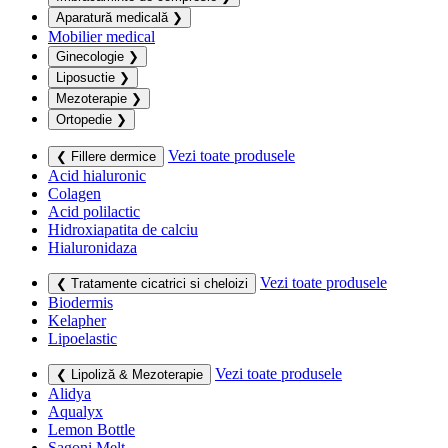
Aparatură medicală
❯
Mobilier medical
Ginecologie
❯
Liposuctie
❯
Mezoterapie
❯
Ortopedie
❯
Vezi toate produsele
❮ Fillere dermice
Acid hialuronic
Colagen
Acid polilactic
Hidroxiapatita de calciu
Hialuronidaza
Vezi toate produsele
❮ Tratamente cicatrici si cheloizi
Biodermis
Kelapher
Lipoelastic
Vezi toate produsele
❮ Lipoliză & Mezoterapie
Alidya
Aqualyx
Lemon Bottle
Sagoni Melt