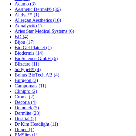
Adamo
(3)
Aesthetic Dermal®
(36)
Alidya™
(1)
Allergan Aesthetics
(10)
Aqualyx®
(1)
Aries Star Medical Systems
(6)
BD
(4)
Bijou
(17)
Bio Gel Platelet
(1)
Biodermis
(14)
BioScience GmbH
(6)
Blizcare
(11)
body-jet®
(4)
Bohus BioTech AB
(4)
Burgeon
(3)
Campomats
(11)
Clinipro
(2)
Croma
(2)
Decoria
(4)
Demotek
(5)
Dermlite
(28)
Desirial
(2)
Dr.Kim Headlight
(11)
Dr.pen
(1)
EMSlim
(1)