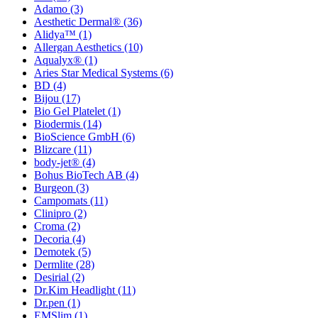
Adamo
(3)
Aesthetic Dermal®
(36)
Alidya™
(1)
Allergan Aesthetics
(10)
Aqualyx®
(1)
Aries Star Medical Systems
(6)
BD
(4)
Bijou
(17)
Bio Gel Platelet
(1)
Biodermis
(14)
BioScience GmbH
(6)
Blizcare
(11)
body-jet®
(4)
Bohus BioTech AB
(4)
Burgeon
(3)
Campomats
(11)
Clinipro
(2)
Croma
(2)
Decoria
(4)
Demotek
(5)
Dermlite
(28)
Desirial
(2)
Dr.Kim Headlight
(11)
Dr.pen
(1)
EMSlim
(1)