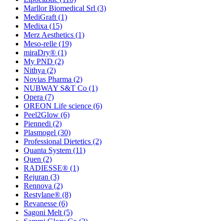
Marllor Biomedical Srl
(3)
MediGraft
(1)
Medixa
(15)
Merz Aesthetics
(1)
Meso-relle
(19)
miraDry®
(1)
My PND
(2)
Nithya
(2)
Novias Pharma
(2)
NUBWAY S&T Co
(1)
Opera
(7)
OREON Life science
(6)
Peel2Glow
(6)
Piennedi
(2)
Plasmogel
(30)
Professional Dietetics
(2)
Quanta System
(11)
Quen
(2)
RADIESSE®
(1)
Rejuran
(3)
Rennova
(2)
Restylane®
(8)
Revanesse
(6)
Sagoni Melt
(5)