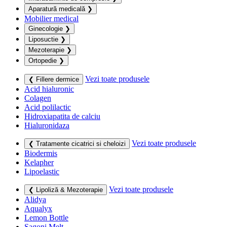
Aparatură medicală
❯
Mobilier medical
Ginecologie
❯
Liposuctie
❯
Mezoterapie
❯
Ortopedie
❯
Vezi toate produsele
❮ Fillere dermice
Acid hialuronic
Colagen
Acid polilactic
Hidroxiapatita de calciu
Hialuronidaza
Vezi toate produsele
❮ Tratamente cicatrici si cheloizi
Biodermis
Kelapher
Lipoelastic
Vezi toate produsele
❮ Lipoliză & Mezoterapie
Alidya
Aqualyx
Lemon Bottle
Sagoni Melt