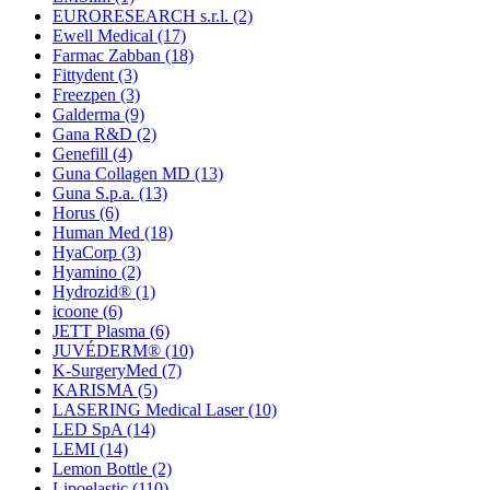
EURORESEARCH s.r.l.
(2)
Ewell Medical
(17)
Farmac Zabban
(18)
Fittydent
(3)
Freezpen
(3)
Galderma
(9)
Gana R&D
(2)
Genefill
(4)
Guna Collagen MD
(13)
Guna S.p.a.
(13)
Horus
(6)
Human Med
(18)
HyaCorp
(3)
Hyamino
(2)
Hydrozid®
(1)
icoone
(6)
JETT Plasma
(6)
JUVÉDERM®
(10)
K-SurgeryMed
(7)
KARISMA
(5)
LASERING Medical Laser
(10)
LED SpA
(14)
LEMI
(14)
Lemon Bottle
(2)
Lipoelastic
(110)