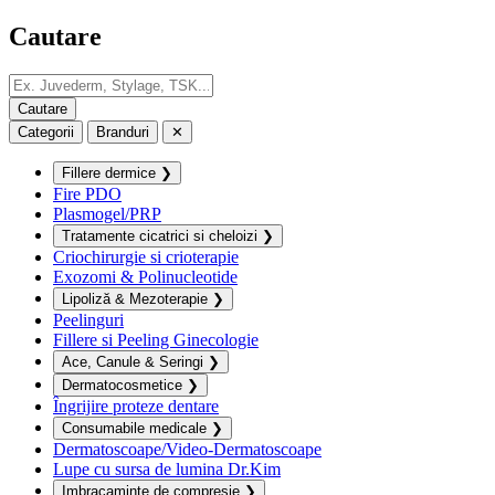
Cautare
Categorii
Branduri
✕
Fillere dermice
❯
Fire PDO
Plasmogel/PRP
Tratamente cicatrici si cheloizi
❯
Criochirurgie si crioterapie
Exozomi & Polinucleotide
Lipoliză & Mezoterapie
❯
Peelinguri
Fillere si Peeling Ginecologie
Ace, Canule & Seringi
❯
Dermatocosmetice
❯
Îngrijire proteze dentare
Consumabile medicale
❯
Dermatoscoape/Video-Dermatoscoape
Lupe cu sursa de lumina Dr.Kim
Imbracaminte de compresie
❯