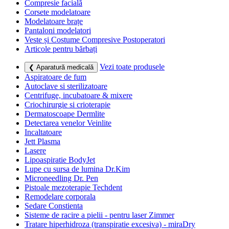
Compresie facială
Corsete modelatoare
Modelatoare brațe
Pantaloni modelatori
Veste și Costume Compresive Postoperatori
Articole pentru bărbați
Vezi toate produsele
❮ Aparatură medicală
Aspiratoare de fum
Autoclave si sterilizatoare
Centrifuge, incubatoare & mixere
Criochirurgie si crioterapie
Dermatoscoape Dermlite
Detectarea venelor Veinlite
Incaltatoare
Jett Plasma
Lasere
Lipoaspiratie BodyJet
Lupe cu sursa de lumina Dr.Kim
Microneedling Dr. Pen
Pistoale mezoterapie Techdent
Remodelare corporala
Sedare Constienta
Sisteme de racire a pielii - pentru laser Zimmer
Tratare hiperhidroza (transpiratie excesiva) - miraDry