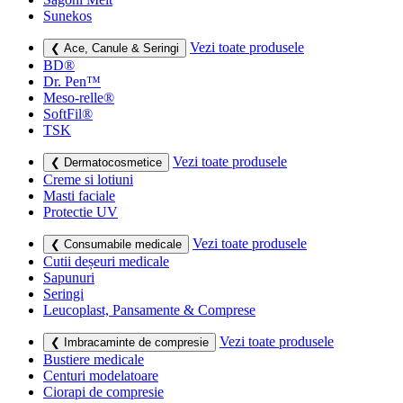
Sunekos
Vezi toate produsele
❮ Ace, Canule & Seringi
BD®
Dr. Pen™
Meso-relle®
SoftFil®
TSK
Vezi toate produsele
❮ Dermatocosmetice
Creme si lotiuni
Masti faciale
Protectie UV
Vezi toate produsele
❮ Consumabile medicale
Cutii deșeuri medicale
Sapunuri
Seringi
Leucoplast, Pansamente & Comprese
Vezi toate produsele
❮ Imbracaminte de compresie
Bustiere medicale
Centuri modelatoare
Ciorapi de compresie