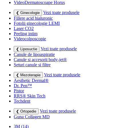
VideoDermatoscoape Horus
Vezi toate produsele
❮ Ginecologie
Fillere acid hialuronic
Fotolii ginecologie LEMI
Laser CO2
Peeling intim
Videocolposcopie
Vezi toate produsele
❮ Liposuctie
Canule de lipoaspiratie
Canule si accesorii body-jet®
Seturi canule si filtre
Vezi toate produsele
❮ Mezoterapie
Aesthetic Dermal®
Dr. Pen™
Pistor
RRS® Skin Tech
Techdent
Vezi toate produsele
❮ Ortopedie
Guna Collagen MD
3M
(14)