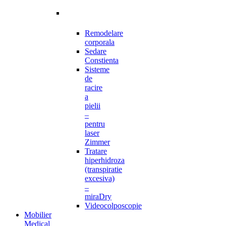
Remodelare
corporala
Sedare
Constienta
Sisteme
de
racire
a
pielii
–
pentru
laser
Zimmer
Tratare
hiperhidroza
(transpiratie
excesiva)
–
miraDry
Videocolposcopie
Mobilier
Medical