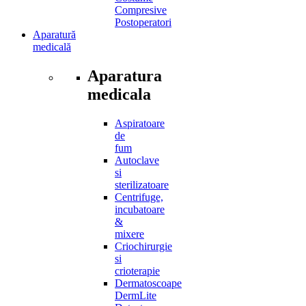
Compresive
Postoperatori
Aparatură
medicală
Aparatura
medicala
Aspiratoare
de
fum
Autoclave
si
sterilizatoare
Centrifuge,
incubatoare
&
mixere
Criochirurgie
si
crioterapie
Dermatoscoape
DermLite