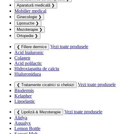
Aparatură medicală
❯
Mobilier medical
Ginecologie
❯
Liposuctie
❯
Mezoterapie
❯
Ortopedie
❯
Vezi toate produsele
❮ Fillere dermice
Acid hialuronic
Colagen
Acid polilactic
Hidroxiapatita de calciu
Hialuronidaza
Vezi toate produsele
❮ Tratamente cicatrici si cheloizi
Biodermis
Kelapher
Lipoelastic
Vezi toate produsele
❮ Lipoliză & Mezoterapie
Alidya
Aqualyx
Lemon Bottle
Sagoni Melt