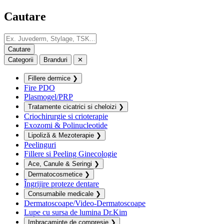
Cautare
Categorii
Branduri
✕
Fillere dermice
❯
Fire PDO
Plasmogel/PRP
Tratamente cicatrici si cheloizi
❯
Criochirurgie si crioterapie
Exozomi & Polinucleotide
Lipoliză & Mezoterapie
❯
Peelinguri
Fillere si Peeling Ginecologie
Ace, Canule & Seringi
❯
Dermatocosmetice
❯
Îngrijire proteze dentare
Consumabile medicale
❯
Dermatoscoape/Video-Dermatoscoape
Lupe cu sursa de lumina Dr.Kim
Imbracaminte de compresie
❯