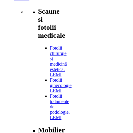
Scaune
si
fotolii
medicale
Fotolii
chirurgie
și
medicină
estetică.
LEMI
Fotolii
ginecologie
LEMI
Fotolii
tratamente
de
podologie.
LEMI
Mobilier