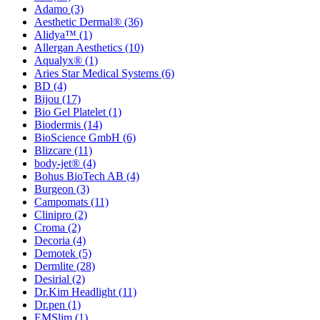
Adamo
(3)
Aesthetic Dermal®
(36)
Alidya™
(1)
Allergan Aesthetics
(10)
Aqualyx®
(1)
Aries Star Medical Systems
(6)
BD
(4)
Bijou
(17)
Bio Gel Platelet
(1)
Biodermis
(14)
BioScience GmbH
(6)
Blizcare
(11)
body-jet®
(4)
Bohus BioTech AB
(4)
Burgeon
(3)
Campomats
(11)
Clinipro
(2)
Croma
(2)
Decoria
(4)
Demotek
(5)
Dermlite
(28)
Desirial
(2)
Dr.Kim Headlight
(11)
Dr.pen
(1)
EMSlim
(1)