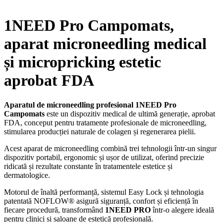
ridicată și rezultate constante în tratamentele estetice și
dermatologice.
Motorul de înaltă performanță, sistemul Easy Lock și tehnologia
patentată NOFLOW® asigură siguranță, confort și eficiență în
fiecare procedură, transformând
1NEED PRO
într-o alegere ideală
pentru clinici și saloane de estetică profesională.
8.730,00
lei
(prețul include TVA)
Cantitate
1NEED
Pro
Adaugă în coș
Campomats,
aparat
Descriere
microneedling
medical
De ce să alegi aparatul de microneedling
și
micropricking
profesional 1NEED Pro de la
estetic
Campomats?
aprobat
FDA
quantity
1NEED Pro de la Campomats reprezintă noua generație de aparate
de microneedling profesional, dezvoltate pentru a oferi tratamente
precise, sigure și eficiente. Conceput pentru utilizare în clinici și