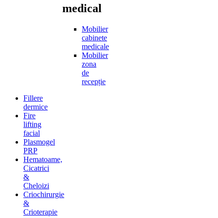
medical
Mobilier
cabinete
medicale
Mobilier
zona
de
recepție
Fillere
dermice
Fire
lifting
facial
Plasmogel
PRP
Hematoame,
Cicatrici
&
Cheloizi
Criochirurgie
&
Crioterapie