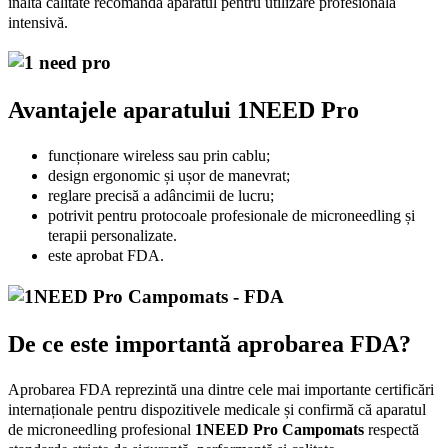
De ce este importantă aprobarea FDA?
Aprobarea FDA reprezintă una dintre cele mai importante certificări
internaționale pentru dispozitivele medicale și confirmă că aparatul
de microneedling profesional
1NEED Pro Campomats
respectă
standarde stricte de siguranță, performanță și calitate.
Pentru obținerea acestei certificări, produsul este supus unor evaluări
și teste riguroase, care verifică funcționarea dispozitivului,
fiabilitatea componentelor și eficiența acestuia în utilizarea clinică.
Astfel, specialiștii pot avea încredere că utilizează un echipament
proiectat pentru a oferi rezultate constante și un nivel ridicat de
siguranță în timpul tratamentelor.
Aprobat pentru utilizare profesională,
1NEED Pro
poate fi integrat
cu succes în protocoalele de microneedling destinate stimulării
producției naturale de colagen și elastină, rejuvenării pielii,
diminuării cicatricilor post-acnee și îmbunătățirii texturii și fermității
pielii.
Pentru medici și specialiști în estetică,
certificarea FDA
reprezintă o
garanție suplimentară că aleg un dispozitiv dezvoltat conform unor
standarde recunoscute la nivel internațional.