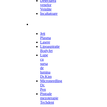
Detectarea
venelor
Veinlite
Incaltatoare
Jett
Plasma
Lasere
Lipoaspiratie
BodyJet
Lupe
cu
sursa
de
lumina
Dr.Kim
Microneedling
Dr.
Pen
Pistoale
mezoterapie
Techdent