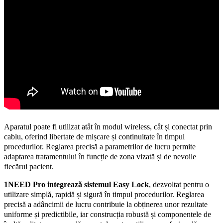
fiecărui pacient.
1NEED Pro integrează sistemul Easy Lock
, dezvoltat pentru o
utilizare simplă, rapidă și sigură în timpul procedurilor. Reglarea
precisă a adâncimii de lucru contribuie la obținerea unor rezultate
uniforme și predictibile, iar construcția robustă și componentele de
înaltă calitate recomandă aparatul pentru utilizare profesională
intensivă.
Avantajele aparatului 1NEED Pro
funcționare wireless sau prin cablu;
design ergonomic și ușor de manevrat;
reglare precisă a adâncimii de lucru;
potrivit pentru protocoale profesionale de microneedling și
terapii personalizate.
este aprobat FDA.