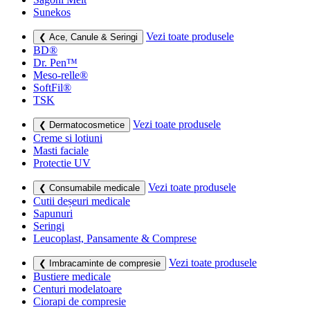
Sunekos
Vezi toate produsele
❮ Ace, Canule & Seringi
BD®
Dr. Pen™
Meso-relle®
SoftFil®
TSK
Vezi toate produsele
❮ Dermatocosmetice
Creme si lotiuni
Masti faciale
Protectie UV
Vezi toate produsele
❮ Consumabile medicale
Cutii deșeuri medicale
Sapunuri
Seringi
Leucoplast, Pansamente & Comprese
Vezi toate produsele
❮ Imbracaminte de compresie
Bustiere medicale
Centuri modelatoare
Ciorapi de compresie