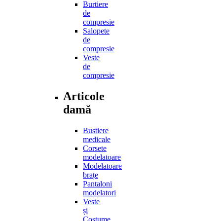
Burtiere
de
compresie
Salopete
de
compresie
Veste
de
compresie
Articole
damă
Bustiere
medicale
Corsete
modelatoare
Modelatoare
brațe
Pantaloni
modelatori
Veste
și
Costume