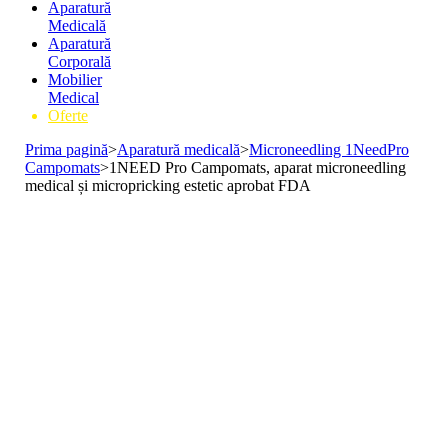
Aparatură
Medicală
Aparatură
Corporală
Mobilier
Medical
Oferte
Prima pagină
>
Aparatură medicală
>
Microneedling 1NeedPro
Campomats
>
1NEED Pro Campomats, aparat microneedling
medical și micropricking estetic aprobat FDA