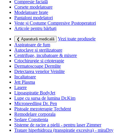
Compresie facială
Corsete modelatoare
Modelatoare brațe
Pantaloni modelatori
Veste și Costume Compresive Postoperatori
Articole pentru bărbați
Vezi toate produsele
❮ Aparatură medicală
Aspiratoare de fum
Autoclave si sterilizatoare
Centrifuge, incubatoare & mixere
Criochirurgie si crioterapie
Dermatoscoape Dermlite
Detectarea venelor Veinlite
Incaltatoare
Jett Plasma
Lasere
Lipoaspiratie BodyJet
Lupe cu sursa de lumina Dr.Kim
Microneedling Dr. Pen
Pistoale mezoterapie Techdent
Remodelare corporala
Sedare Constienta
Sisteme de racire a pielii - pentru laser Zimmer
Tratare hiperhidroza (transpiratie excesiva) - miraDry