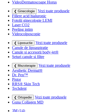
VideoDermatoscoape Horus
Vezi toate produsele
❮ Ginecologie
Fillere acid hialuronic
Fotolii ginecologie LEMI
Laser CO2
Peeling intim
Videocolposcopie
Vezi toate produsele
❮ Liposuctie
Canule de lipoaspiratie
Canule si accesorii body-jet®
Seturi canule si filtre
Vezi toate produsele
❮ Mezoterapie
Aesthetic Dermal®
Dr. Pen™
Pistor
RRS® Skin Tech
Techdent
Vezi toate produsele
❮ Ortopedie
Guna Collagen MD
3M
(14)