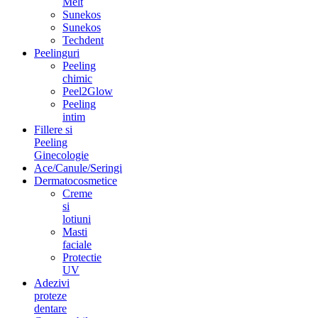
Melt
Sunekos
Sunekos
Techdent
Peelinguri
Peeling
chimic
Peel2Glow
Peeling
intim
Fillere si
Peeling
Ginecologie
Ace/Canule/Seringi
Dermatocosmetice
Creme
si
lotiuni
Masti
faciale
Protectie
UV
Adezivi
proteze
dentare