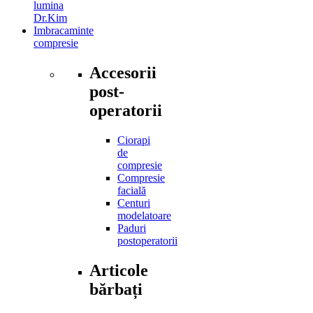
lumina
Dr.Kim
Imbracaminte
compresie
Accesorii
post-
operatorii
Ciorapi
de
compresie
Compresie
facială
Centuri
modelatoare
Paduri
postoperatorii
Articole
bărbați