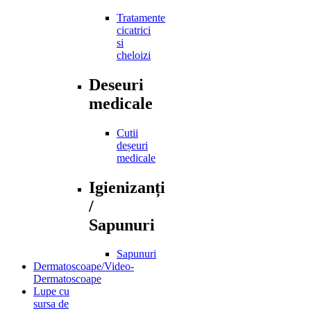
Tratamente
cicatrici
si
cheloizi
Deseuri
medicale
Cutii
deșeuri
medicale
Igienizanți
/
Sapunuri
Sapunuri
Dermatoscoape/Video-
Dermatoscoape
Lupe cu
sursa de