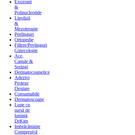
Exozomi
&
Polinucleotide
Lipoliză
&
Mezoterapie
Peelinguri
Ortopedie
Fillere/Peelinguri
Ginecologie
Ace,
Canule &
Seringi
Dermatocosmetice
Adezivi
Proteze
Dentare
Consumabile
Dermatoscoape
Lupe cu
sursă de
lumină
DrKim
Imbrăcăminte
Compresivă