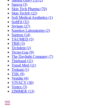
Sammi Glory Co
(2)
Saraya
(3)
Skin Tech Pharma
(70)
Skin Tech®
(22)
Soft Medical Aesthetics
(1)
SoftFil
(31)
Stylage
(27)
Sunekos Laboratories
(2)
Surtron
(14)
TAUMED
(5)
TBH
(3)
Techdent
(2)
Tecno-Gaz
(9)
The Daylight Company
(7)
Thiebaud
(11)
Topsil Med
(11)
Toskani
(1)
TSK
(9)
Veinlite
(6)
VIVACY
(30)
Vortex
(3)
ZIMMER
(13)