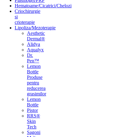
Plasmogel/PRP
Hematoame/Cicatrici/Chelozi
Criochirurgie
si
crioterapie
Lipoliza/Mezoterapie
Aesthetic
Dermal®
Alidya
Aqualyx
Dr.
Pen™
Lemon
Bottle
Produse
pentru
reducerea
grasimilor
Lemon
Bottle
Pistor
RRS®
Skin
Tech
Sagoni