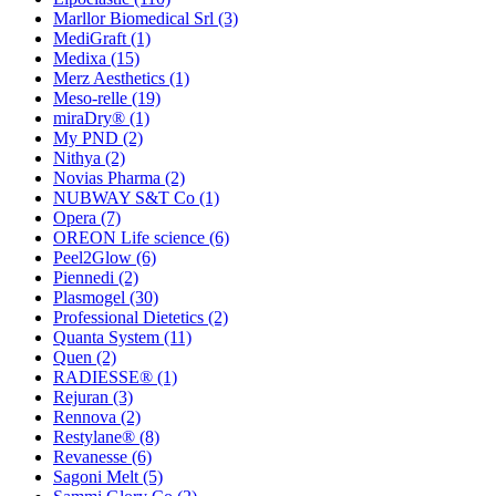
Marllor Biomedical Srl
(3)
MediGraft
(1)
Medixa
(15)
Merz Aesthetics
(1)
Meso-relle
(19)
miraDry®
(1)
My PND
(2)
Nithya
(2)
Novias Pharma
(2)
NUBWAY S&T Co
(1)
Opera
(7)
OREON Life science
(6)
Peel2Glow
(6)
Piennedi
(2)
Plasmogel
(30)
Professional Dietetics
(2)
Quanta System
(11)
Quen
(2)
RADIESSE®
(1)
Rejuran
(3)
Rennova
(2)
Restylane®
(8)
Revanesse
(6)
Sagoni Melt
(5)