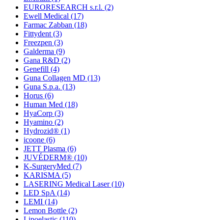
EURORESEARCH s.r.l.
(2)
Ewell Medical
(17)
Farmac Zabban
(18)
Fittydent
(3)
Freezpen
(3)
Galderma
(9)
Gana R&D
(2)
Genefill
(4)
Guna Collagen MD
(13)
Guna S.p.a.
(13)
Horus
(6)
Human Med
(18)
HyaCorp
(3)
Hyamino
(2)
Hydrozid®
(1)
icoone
(6)
JETT Plasma
(6)
JUVÉDERM®
(10)
K-SurgeryMed
(7)
KARISMA
(5)
LASERING Medical Laser
(10)
LED SpA
(14)
LEMI
(14)
Lemon Bottle
(2)
Lipoelastic
(110)