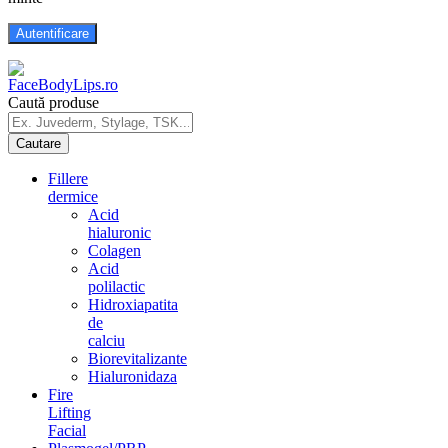
Caută produse
Fillere
dermice
Acid
hialuronic
Colagen
Acid
polilactic
Hidroxiapatita
de
calciu
Biorevitalizante
Hialuronidaza
Fire
Lifting
Facial