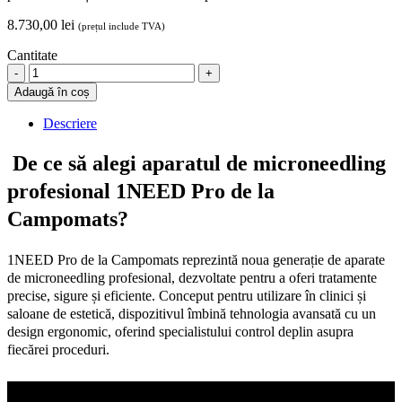
saloane de estetică, dispozitivul îmbină tehnologia avansată cu un
design ergonomic, oferind specialistului control deplin asupra
fiecărei proceduri.
Aparatul poate fi utilizat atât în modul wireless, cât și conectat prin
cablu, oferind libertate de mișcare și continuitate în timpul
procedurilor. Reglarea precisă a parametrilor de lucru permite
adaptarea tratamentului în funcție de zona vizată și de nevoile