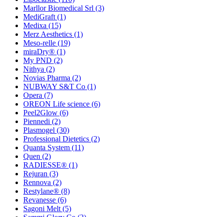
Marllor Biomedical Srl
(3)
MediGraft
(1)
Medixa
(15)
Merz Aesthetics
(1)
Meso-relle
(19)
miraDry®
(1)
My PND
(2)
Nithya
(2)
Novias Pharma
(2)
NUBWAY S&T Co
(1)
Opera
(7)
OREON Life science
(6)
Peel2Glow
(6)
Piennedi
(2)
Plasmogel
(30)
Professional Dietetics
(2)
Quanta System
(11)
Quen
(2)
RADIESSE®
(1)
Rejuran
(3)
Rennova
(2)
Restylane®
(8)
Revanesse
(6)
Sagoni Melt
(5)