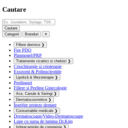
Cautare
Categorii
Branduri
✕
Fillere dermice
❯
Fire PDO
Plasmogel/PRP
Tratamente cicatrici si cheloizi
❯
Criochirurgie si crioterapie
Exozomi & Polinucleotide
Lipoliză & Mezoterapie
❯
Peelinguri
Fillere si Peeling Ginecologie
Ace, Canule & Seringi
❯
Dermatocosmetice
❯
Îngrijire proteze dentare
Consumabile medicale
❯
Dermatoscoape/Video-Dermatoscoape
Lupe cu sursa de lumina Dr.Kim
Imbracaminte de compresie
❯