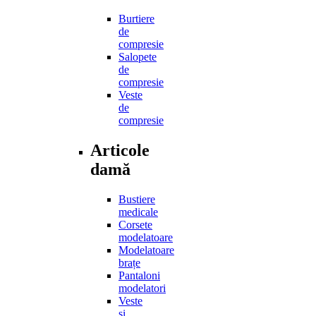
Burtiere
de
compresie
Salopete
de
compresie
Veste
de
compresie
Articole
damă
Bustiere
medicale
Corsete
modelatoare
Modelatoare
brațe
Pantaloni
modelatori
Veste
și