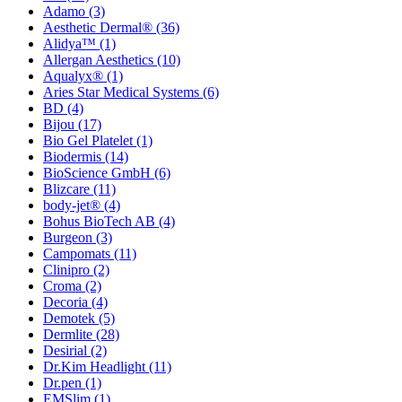
Adamo
(3)
Aesthetic Dermal®
(36)
Alidya™
(1)
Allergan Aesthetics
(10)
Aqualyx®
(1)
Aries Star Medical Systems
(6)
BD
(4)
Bijou
(17)
Bio Gel Platelet
(1)
Biodermis
(14)
BioScience GmbH
(6)
Blizcare
(11)
body-jet®
(4)
Bohus BioTech AB
(4)
Burgeon
(3)
Campomats
(11)
Clinipro
(2)
Croma
(2)
Decoria
(4)
Demotek
(5)
Dermlite
(28)
Desirial
(2)
Dr.Kim Headlight
(11)
Dr.pen
(1)
EMSlim
(1)