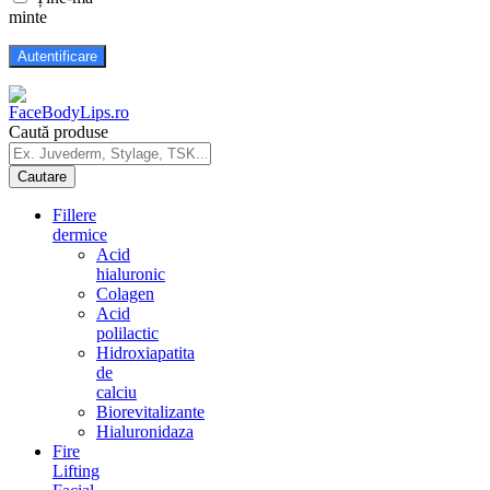
minte
Caută produse
Fillere
dermice
Acid
hialuronic
Colagen
Acid
polilactic
Hidroxiapatita
de
calciu
Biorevitalizante
Hialuronidaza
Fire
Lifting