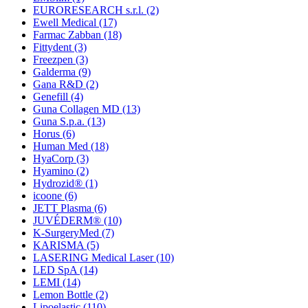
EURORESEARCH s.r.l.
(2)
Ewell Medical
(17)
Farmac Zabban
(18)
Fittydent
(3)
Freezpen
(3)
Galderma
(9)
Gana R&D
(2)
Genefill
(4)
Guna Collagen MD
(13)
Guna S.p.a.
(13)
Horus
(6)
Human Med
(18)
HyaCorp
(3)
Hyamino
(2)
Hydrozid®
(1)
icoone
(6)
JETT Plasma
(6)
JUVÉDERM®
(10)
K-SurgeryMed
(7)
KARISMA
(5)
LASERING Medical Laser
(10)
LED SpA
(14)
LEMI
(14)
Lemon Bottle
(2)
Lipoelastic
(110)