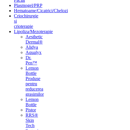
Facial
Plasmogel/PRP
Hematoame/Cicatrici/Chelozi
Criochirurgie
si
crioterapie
Lipoliza/Mezoterapie
Aesthetic
Dermal®
Alidya
Aqualyx
Dr.
Pen™
Lemon
Bottle
Produse
pentru
reducerea
grasimilor
Lemon
Bottle
Pistor
RRS®
Skin
Tech