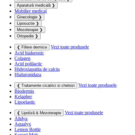
Aparatură medicală
❯
Mobilier medical
Ginecologie
❯
Liposuctie
❯
Mezoterapie
❯
Ortopedie
❯
Vezi toate produsele
❮ Fillere dermice
Acid hialuronic
Colagen
Acid polilactic
Hidroxiapatita de calciu
Hialuronidaza
Vezi toate produsele
❮ Tratamente cicatrici si cheloizi
Biodermis
Kelapher
Lipoelastic
Vezi toate produsele
❮ Lipoliză & Mezoterapie
Alidya
Aqualyx
Lemon Bottle
Sagoni Melt