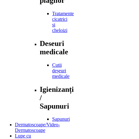
plagilor
Tratamente
cicatrici
si
cheloizi
Deseuri
medicale
Cutii
deșeuri
medicale
Igienizanți
/
Sapunuri
Sapunuri
Dermatoscoape/Video-
Dermatoscoape
Lupe cu