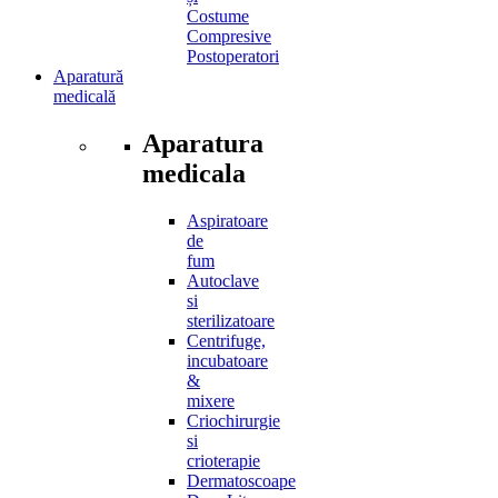
Costume
Compresive
Postoperatori
Aparatură
medicală
Aparatura
medicala
Aspiratoare
de
fum
Autoclave
si
sterilizatoare
Centrifuge,
incubatoare
&
mixere
Criochirurgie
si
crioterapie
Dermatoscoape