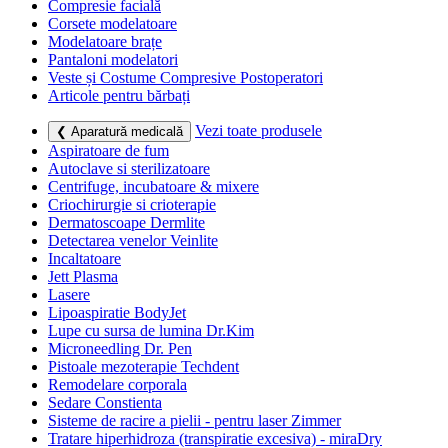
Compresie facială
Corsete modelatoare
Modelatoare brațe
Pantaloni modelatori
Veste și Costume Compresive Postoperatori
Articole pentru bărbați
Vezi toate produsele
❮ Aparatură medicală
Aspiratoare de fum
Autoclave si sterilizatoare
Centrifuge, incubatoare & mixere
Criochirurgie si crioterapie
Dermatoscoape Dermlite
Detectarea venelor Veinlite
Incaltatoare
Jett Plasma
Lasere
Lipoaspiratie BodyJet
Lupe cu sursa de lumina Dr.Kim
Microneedling Dr. Pen
Pistoale mezoterapie Techdent
Remodelare corporala
Sedare Constienta
Sisteme de racire a pielii - pentru laser Zimmer
Tratare hiperhidroza (transpiratie excesiva) - miraDry