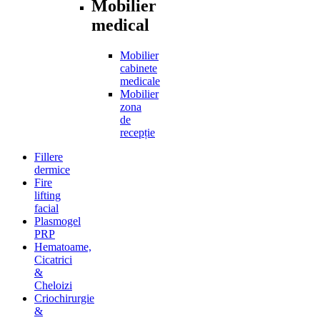
Mobilier
medical
Mobilier
cabinete
medicale
Mobilier
zona
de
recepție
Fillere
dermice
Fire
lifting
facial
Plasmogel
PRP
Hematoame,
Cicatrici
&
Cheloizi
Criochirurgie
&