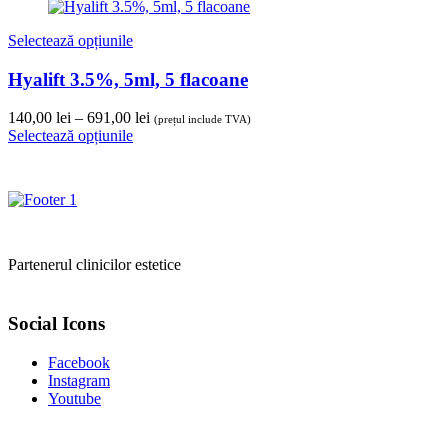
Selectează opțiunile
Hyalift 3.5%, 5ml, 5 flacoane
Interval
140,00
lei
–
691,00
lei
(prețul include TVA)
de
Selectează opțiunile
prețuri:
140,00 lei
până
la
691,00 lei
Partenerul clinicilor estetice
Social Icons
Facebook
Instagram
Youtube