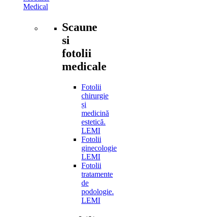
Medical
Scaune
si
fotolii
medicale
Fotolii
chirurgie
și
medicină
estetică.
LEMI
Fotolii
ginecologie
LEMI
Fotolii
tratamente
de
podologie.
LEMI