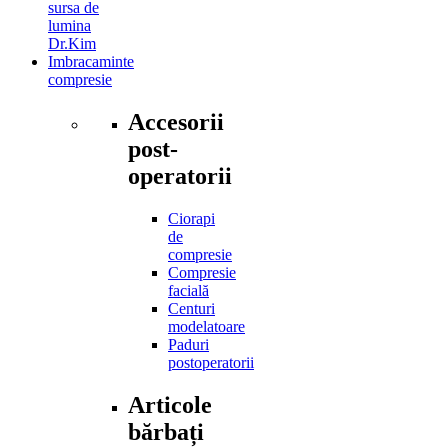
sursa de
lumina
Dr.Kim
Imbracaminte
compresie
Accesorii
post-
operatorii
Ciorapi
de
compresie
Compresie
facială
Centuri
modelatoare
Paduri
postoperatorii
Articole
bărbați