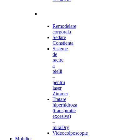
Remodelare
corporala
Sedare
Constienta
Sisteme
de
racire
a
pielii
–
pentru
laser
Zimmer
Tratare
hiperhidroza
(transpiratie
excesiva)
–
miraDry
Videocolposcopie
Mobilier