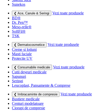
Sunekos
Vezi toate produsele
❮ Ace, Canule & Seringi
BD®
Dr. Pen™
Meso-relle®
SoftFil®
TSK
Vezi toate produsele
❮ Dermatocosmetice
Creme si lotiuni
Masti faciale
Protectie UV
Vezi toate produsele
❮ Consumabile medicale
Cutii deșeuri medicale
Sapunuri
Seringi
Leucoplast, Pansamente & Comprese
Vezi toate produsele
❮ Imbracaminte de compresie
Bustiere medicale
Centuri modelatoare
Ciorapi de compresie