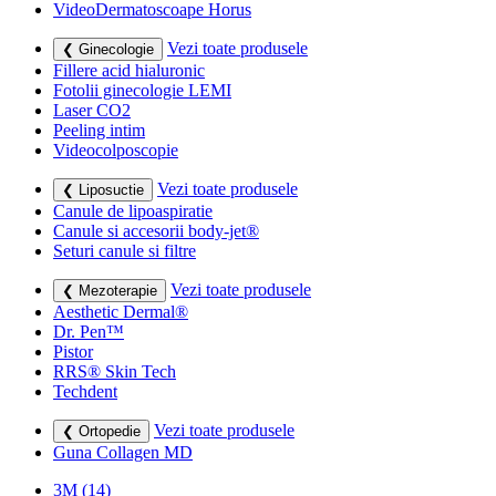
VideoDermatoscoape Horus
Vezi toate produsele
❮ Ginecologie
Fillere acid hialuronic
Fotolii ginecologie LEMI
Laser CO2
Peeling intim
Videocolposcopie
Vezi toate produsele
❮ Liposuctie
Canule de lipoaspiratie
Canule si accesorii body-jet®
Seturi canule si filtre
Vezi toate produsele
❮ Mezoterapie
Aesthetic Dermal®
Dr. Pen™
Pistor
RRS® Skin Tech
Techdent
Vezi toate produsele
❮ Ortopedie
Guna Collagen MD
3M
(14)