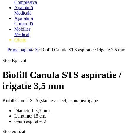
Compresivă
Aparatură
Medicală
Aparatură
Corporală
Mobilier
Medical
Oferte
Prima pagină
>
X
>
Biofill Canula STS aspiratie / irigatie 3,5 mm
Stoc Epuizat
Biofill Canula STS aspiratie /
irigatie 3,5 mm
Biofill Canula STS (stainless steel) aspirație/irigație
Diametrul: 3,5 mm.
Lungime: 15 cm.
Gauri aspiratie: 2
Stoc epuizat