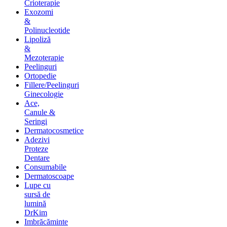
Crioterapie
Exozomi
&
Polinucleotide
Lipoliză
&
Mezoterapie
Peelinguri
Ortopedie
Fillere/Peelinguri
Ginecologie
Ace,
Canule &
Seringi
Dermatocosmetice
Adezivi
Proteze
Dentare
Consumabile
Dermatoscoape
Lupe cu
sursă de
lumină
DrKim
Imbrăcăminte