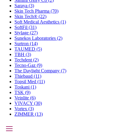
Sammi Glory Co
(2)
Saraya
(3)
Skin Tech Pharma
(70)
Skin Tech®
(22)
Soft Medical Aesthetics
(1)
SoftFil
(31)
Stylage
(27)
Sunekos Laboratories
(2)
Surtron
(14)
TAUMED
(5)
TBH
(3)
Techdent
(2)
Tecno-Gaz
(9)
The Daylight Company
(7)
Thiebaud
(11)
Topsil Med
(11)
Toskani
(1)
TSK
(9)
Veinlite
(6)
VIVACY
(30)
Vortex
(3)
ZIMMER
(13)