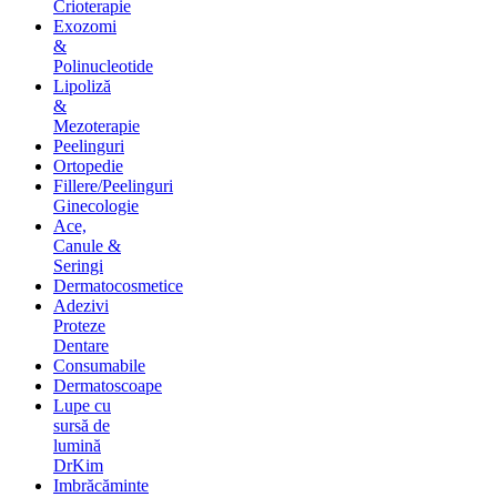
Crioterapie
Exozomi
&
Polinucleotide
Lipoliză
&
Mezoterapie
Peelinguri
Ortopedie
Fillere/Peelinguri
Ginecologie
Ace,
Canule &
Seringi
Dermatocosmetice
Adezivi
Proteze
Dentare
Consumabile
Dermatoscoape
Lupe cu
sursă de
lumină
DrKim
Imbrăcăminte