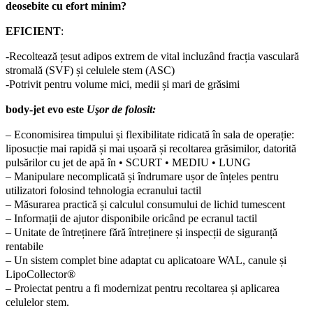
deosebite cu efort minim?
EFICIENT
:
-Recoltează țesut adipos extrem de vital incluzând fracția vasculară
stromală (SVF) și celulele stem (ASC)
-Potrivit pentru volume mici, medii și mari de grăsimi
body-jet evo este
Uşor de folosit:
– Economisirea timpului și flexibilitate ridicată în sala de operație:
liposucție mai rapidă și mai ușoară și recoltarea grăsimilor, datorită
pulsărilor cu jet de apă în • SCURT • MEDIU • LUNG
– Manipulare necomplicată și îndrumare ușor de înțeles pentru
utilizatori folosind tehnologia ecranului tactil
– Măsurarea practică și calculul consumului de lichid tumescent
– Informații de ajutor disponibile oricând pe ecranul tactil
– Unitate de întreținere fără întreținere și inspecții de siguranță
rentabile
– Un sistem complet bine adaptat cu aplicatoare WAL, canule și
LipoCollector®
– Proiectat pentru a fi modernizat pentru recoltarea și aplicarea
celulelor stem.