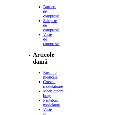
Burtiere
de
compresie
Salopete
de
compresie
Veste
de
compresie
Articole
damă
Bustiere
medicale
Corsete
modelatoare
Modelatoare
brațe
Pantaloni
modelatori
Veste
și