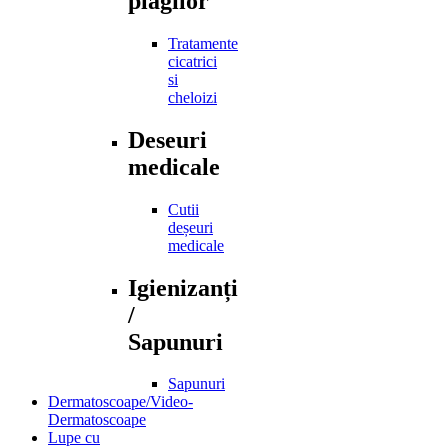
plagilor
Tratamente
cicatrici
si
cheloizi
Deseuri
medicale
Cutii
deșeuri
medicale
Igienizanți
/
Sapunuri
Sapunuri
Dermatoscoape/Video-
Dermatoscoape
Lupe cu