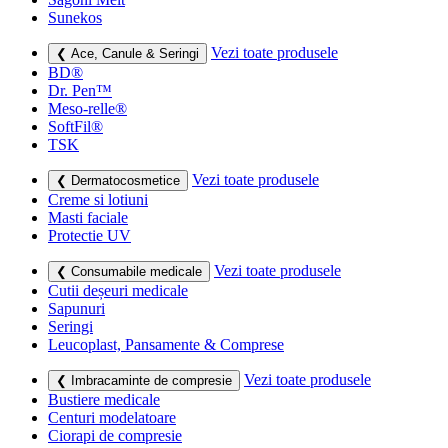
Sunekos
Vezi toate produsele
❮ Ace, Canule & Seringi
BD®
Dr. Pen™
Meso-relle®
SoftFil®
TSK
Vezi toate produsele
❮ Dermatocosmetice
Creme si lotiuni
Masti faciale
Protectie UV
Vezi toate produsele
❮ Consumabile medicale
Cutii deșeuri medicale
Sapunuri
Seringi
Leucoplast, Pansamente & Comprese
Vezi toate produsele
❮ Imbracaminte de compresie
Bustiere medicale
Centuri modelatoare
Ciorapi de compresie