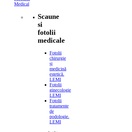
Medical
Scaune
si
fotolii
medicale
Fotolii
chirurgie
și
medicină
estetică.
LEMI
Fotolii
ginecologie
LEMI
Fotolii
tratamente
de
podologie.
LEMI