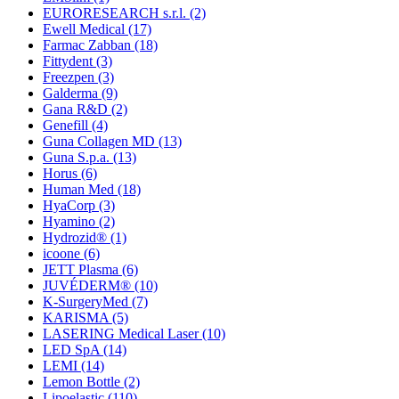
EURORESEARCH s.r.l.
(2)
Ewell Medical
(17)
Farmac Zabban
(18)
Fittydent
(3)
Freezpen
(3)
Galderma
(9)
Gana R&D
(2)
Genefill
(4)
Guna Collagen MD
(13)
Guna S.p.a.
(13)
Horus
(6)
Human Med
(18)
HyaCorp
(3)
Hyamino
(2)
Hydrozid®
(1)
icoone
(6)
JETT Plasma
(6)
JUVÉDERM®
(10)
K-SurgeryMed
(7)
KARISMA
(5)
LASERING Medical Laser
(10)
LED SpA
(14)
LEMI
(14)
Lemon Bottle
(2)
Lipoelastic
(110)