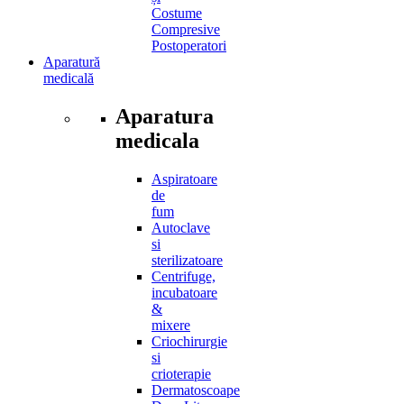
Costume
Compresive
Postoperatori
Aparatură
medicală
Aparatura
medicala
Aspiratoare
de
fum
Autoclave
si
sterilizatoare
Centrifuge,
incubatoare
&
mixere
Criochirurgie
si
crioterapie
Dermatoscoape