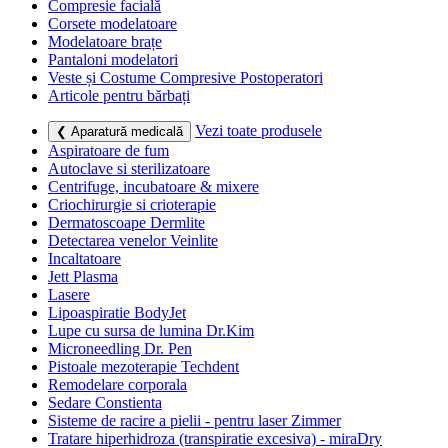
Compresie facială
Corsete modelatoare
Modelatoare brațe
Pantaloni modelatori
Veste și Costume Compresive Postoperatori
Articole pentru bărbați
Vezi toate produsele
❮ Aparatură medicală
Aspiratoare de fum
Autoclave si sterilizatoare
Centrifuge, incubatoare & mixere
Criochirurgie si crioterapie
Dermatoscoape Dermlite
Detectarea venelor Veinlite
Incaltatoare
Jett Plasma
Lasere
Lipoaspiratie BodyJet
Lupe cu sursa de lumina Dr.Kim
Microneedling Dr. Pen
Pistoale mezoterapie Techdent
Remodelare corporala
Sedare Constienta
Sisteme de racire a pielii - pentru laser Zimmer
Tratare hiperhidroza (transpiratie excesiva) - miraDry