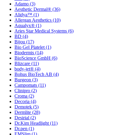
Adamo
(3)
Aesthetic Dermal®
(36)
Alidya™
(1)
Allergan Aesthetics
(10)
Aqualyx®
(1)
Aries Star Medical Systems
(6)
BD
(4)
Bijou
(17)
Bio Gel Platelet
(1)
Biodermis
(14)
BioScience GmbH
(6)
Blizcare
(11)
body-jet®
(4)
Bohus BioTech AB
(4)
Burgeon
(3)
Campomats
(11)
Clinipro
(2)
Croma
(2)
Decoria
(4)
Demotek
(5)
Dermlite
(28)
Desirial
(2)
Dr.Kim Headlight
(11)
Dr.pen
(1)
EMSlim
(1)