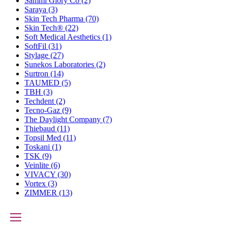
Sammi Glory Co
(2)
Saraya
(3)
Skin Tech Pharma
(70)
Skin Tech®
(22)
Soft Medical Aesthetics
(1)
SoftFil
(31)
Stylage
(27)
Sunekos Laboratories
(2)
Surtron
(14)
TAUMED
(5)
TBH
(3)
Techdent
(2)
Tecno-Gaz
(9)
The Daylight Company
(7)
Thiebaud
(11)
Topsil Med
(11)
Toskani
(1)
TSK
(9)
Veinlite
(6)
VIVACY
(30)
Vortex
(3)
ZIMMER
(13)