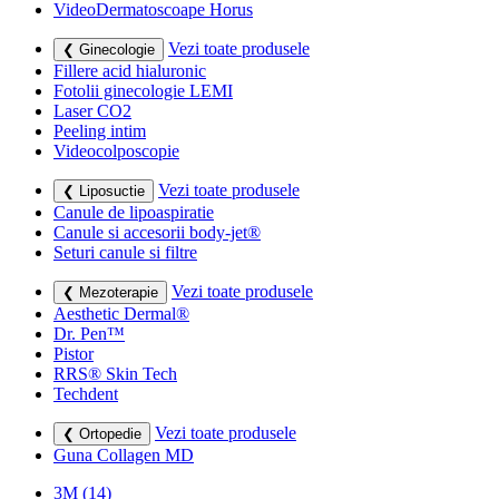
VideoDermatoscoape Horus
Vezi toate produsele
❮ Ginecologie
Fillere acid hialuronic
Fotolii ginecologie LEMI
Laser CO2
Peeling intim
Videocolposcopie
Vezi toate produsele
❮ Liposuctie
Canule de lipoaspiratie
Canule si accesorii body-jet®
Seturi canule si filtre
Vezi toate produsele
❮ Mezoterapie
Aesthetic Dermal®
Dr. Pen™
Pistor
RRS® Skin Tech
Techdent
Vezi toate produsele
❮ Ortopedie
Guna Collagen MD
3M
(14)