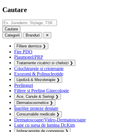
Cautare
Categorii
Branduri
✕
Fillere dermice
❯
Fire PDO
Plasmogel/PRP
Tratamente cicatrici si cheloizi
❯
Criochirurgie si crioterapie
Exozomi & Polinucleotide
Lipoliză & Mezoterapie
❯
Peelinguri
Fillere si Peeling Ginecologie
Ace, Canule & Seringi
❯
Dermatocosmetice
❯
Îngrijire proteze dentare
Consumabile medicale
❯
Dermatoscoape/Video-Dermatoscoape
Lupe cu sursa de lumina Dr.Kim
Imbracaminte de compresie
❯