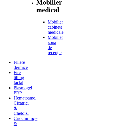
Mobilier
medical
Mobilier
cabinete
medicale
Mobilier
zona
de
recepție
Fillere
dermice
Fire
lifting
facial
Plasmogel
PRP
Hematoame,
Cicatrici
&
Cheloizi
Criochirurgie
&