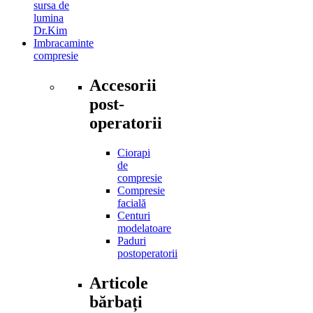
sursa de
lumina
Dr.Kim
Imbracaminte
compresie
Accesorii
post-
operatorii
Ciorapi
de
compresie
Compresie
facială
Centuri
modelatoare
Paduri
postoperatorii
Articole
bărbați