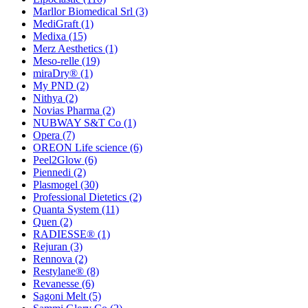
Marllor Biomedical Srl
(3)
MediGraft
(1)
Medixa
(15)
Merz Aesthetics
(1)
Meso-relle
(19)
miraDry®
(1)
My PND
(2)
Nithya
(2)
Novias Pharma
(2)
NUBWAY S&T Co
(1)
Opera
(7)
OREON Life science
(6)
Peel2Glow
(6)
Piennedi
(2)
Plasmogel
(30)
Professional Dietetics
(2)
Quanta System
(11)
Quen
(2)
RADIESSE®
(1)
Rejuran
(3)
Rennova
(2)
Restylane®
(8)
Revanesse
(6)
Sagoni Melt
(5)