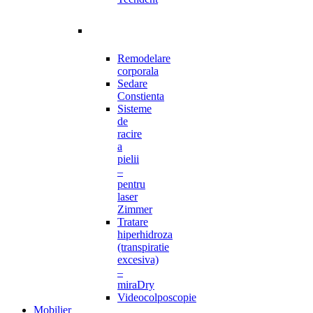
Remodelare
corporala
Sedare
Constienta
Sisteme
de
racire
a
pielii
–
pentru
laser
Zimmer
Tratare
hiperhidroza
(transpiratie
excesiva)
–
miraDry
Videocolposcopie
Mobilier