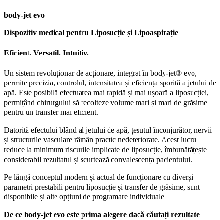
body-jet evo
Dispozitiv medical pentru Liposucție și Lipoaspirație
Eficient. Versatil. Intuitiv.
Un sistem revoluționar de acționare, integrat în body-jet® evo,
permite precizia, controlul, intensitatea și eficiența sporită a jetului de
apă. Este posibilă efectuarea mai rapidă și mai ușoară a liposucției,
permițând chirurgului să recolteze volume mari și mari de grăsime
pentru un transfer mai eficient.
Datorită efectului blând al jetului de apă, țesutul înconjurător, nervii
și structurile vasculare rămân practic nedeteriorate. Acest lucru
reduce la minimum riscurile implicate de liposucție, îmbunătățește
considerabil rezultatul și scurtează convalescența pacientului.
Pe lângă conceptul modern și actual de funcționare cu diverși
parametri prestabili pentru liposucție și transfer de grăsime, sunt
disponibile și alte opțiuni de programare individuale.
De ce body-jet evo este prima alegere dacă căutați rezultate