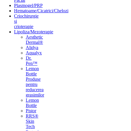
Facial
Plasmogel/PRP
Hematoame/Cicatrici/Chelozi
Criochirurgie
si
crioterapie
Lipoliza/Mezoterapie
Aesthetic
Dermal®
Alidya
Aqualyx
Dr.
Pen™
Lemon
Bottle
Produse
pentru
reducerea
grasimilor
Lemon
Bottle
Pistor
RRS®
Skin
Tech