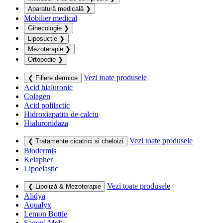
Aparatură medicală
❯
Mobilier medical
Ginecologie
❯
Liposuctie
❯
Mezoterapie
❯
Ortopedie
❯
Vezi toate produsele
❮ Fillere dermice
Acid hialuronic
Colagen
Acid polilactic
Hidroxiapatita de calciu
Hialuronidaza
Vezi toate produsele
❮ Tratamente cicatrici si cheloizi
Biodermis
Kelapher
Lipoelastic
Vezi toate produsele
❮ Lipoliză & Mezoterapie
Alidya
Aqualyx
Lemon Bottle
Sagoni Melt