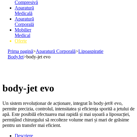
Compresivă
Aparatură
Medicală
Aparatură
Corporală
Mobilier
Medical
Oferte
Prima pagină
>
Aparatură Corporală
>
Lipoaspiratie
BodyJet
>
body-jet evo
body-jet evo
Un sistem revoluționar de acționare, integrat în body-jet® evo,
permite precizia, controlul, intensitatea și eficiența sporită a jetului de
apă. Este posibilă efectuarea mai rapidă și mai ușoară a liposucției,
permițând chirurgului să recolteze volume mari și mari de grăsime
pentru un transfer mai eficient.
Descriere