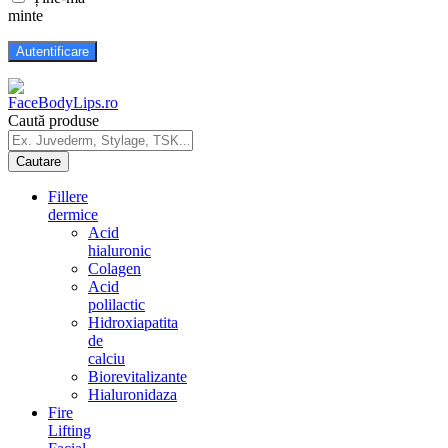
minte
Caută produse
Fillere
dermice
Acid
hialuronic
Colagen
Acid
polilactic
Hidroxiapatita
de
calciu
Biorevitalizante
Hialuronidaza
Fire
Lifting