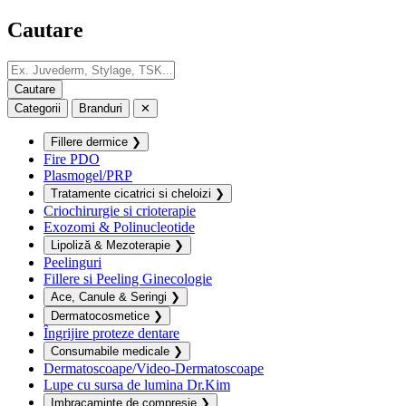
Cautare
Categorii
Branduri
✕
Fillere dermice
❯
Fire PDO
Plasmogel/PRP
Tratamente cicatrici si cheloizi
❯
Criochirurgie si crioterapie
Exozomi & Polinucleotide
Lipoliză & Mezoterapie
❯
Peelinguri
Fillere si Peeling Ginecologie
Ace, Canule & Seringi
❯
Dermatocosmetice
❯
Îngrijire proteze dentare
Consumabile medicale
❯
Dermatoscoape/Video-Dermatoscoape
Lupe cu sursa de lumina Dr.Kim
Imbracaminte de compresie
❯