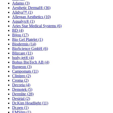
Adamo
(3)
Aesthetic Dermal®
(36)
Alidya™
(1)
Allergan Aesthetics
(10)
Aqualyx®
(1)
Aries Star Medical Systems
(6)
BD
(4)
Bijou
(17)
Bio Gel Platelet
(1)
Biodermis
(14)
BioScience GmbH
(6)
Blizcare
(11)
body-jet®
(4)
Bohus BioTech AB
(4)
Burgeon
(3)
Campomats
(11)
Clinipro
(2)
Croma
(2)
Decoria
(4)
Demotek
(5)
Dermlite
(28)
Desirial
(2)
Dr.Kim Headlight
(11)
Dr.pen
(1)
EMSlim
(1)