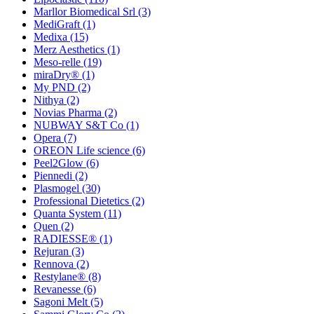
Marllor Biomedical Srl
(3)
MediGraft
(1)
Medixa
(15)
Merz Aesthetics
(1)
Meso-relle
(19)
miraDry®
(1)
My PND
(2)
Nithya
(2)
Novias Pharma
(2)
NUBWAY S&T Co
(1)
Opera
(7)
OREON Life science
(6)
Peel2Glow
(6)
Piennedi
(2)
Plasmogel
(30)
Professional Dietetics
(2)
Quanta System
(11)
Quen
(2)
RADIESSE®
(1)
Rejuran
(3)
Rennova
(2)
Restylane®
(8)
Revanesse
(6)
Sagoni Melt
(5)