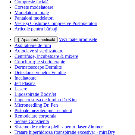
Compresie facială
Corsete modelatoare
Modelatoare brațe
Pantaloni modelatori
Veste și Costume Compresive Postoperatori
Articole pentru bărbați
Vezi toate produsele
❮ Aparatură medicală
Aspiratoare de fum
Autoclave si sterilizatoare
Centrifuge, incubatoare & mixere
Criochirurgie si crioterapie
Dermatoscoape Dermlite
Detectarea venelor Veinlite
Incaltatoare
Jett Plasma
Lasere
Lipoaspiratie BodyJet
Lupe cu sursa de lumina Dr.Kim
Microneedling Dr. Pen
Pistoale mezoterapie Techdent
Remodelare corporala
Sedare Constienta
Sisteme de racire a pielii - pentru laser Zimmer
Tratare hiperhidroza (transpiratie excesiva) - miraDry