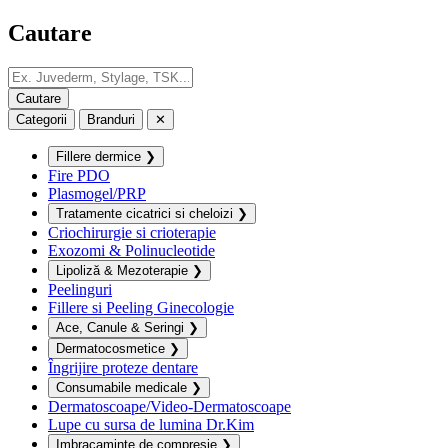
Cautare
Categorii
Branduri
✕
Fillere dermice
❯
Fire PDO
Plasmogel/PRP
Tratamente cicatrici si cheloizi
❯
Criochirurgie si crioterapie
Exozomi & Polinucleotide
Lipoliză & Mezoterapie
❯
Peelinguri
Fillere si Peeling Ginecologie
Ace, Canule & Seringi
❯
Dermatocosmetice
❯
Îngrijire proteze dentare
Consumabile medicale
❯
Dermatoscoape/Video-Dermatoscoape
Lupe cu sursa de lumina Dr.Kim
Imbracaminte de compresie
❯