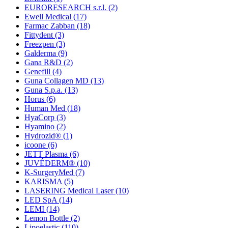
EURORESEARCH s.r.l.
(2)
Ewell Medical
(17)
Farmac Zabban
(18)
Fittydent
(3)
Freezpen
(3)
Galderma
(9)
Gana R&D
(2)
Genefill
(4)
Guna Collagen MD
(13)
Guna S.p.a.
(13)
Horus
(6)
Human Med
(18)
HyaCorp
(3)
Hyamino
(2)
Hydrozid®
(1)
icoone
(6)
JETT Plasma
(6)
JUVÉDERM®
(10)
K-SurgeryMed
(7)
KARISMA
(5)
LASERING Medical Laser
(10)
LED SpA
(14)
LEMI
(14)
Lemon Bottle
(2)
Lipoelastic
(110)