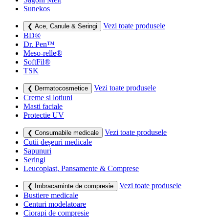
Sunekos
Vezi toate produsele
❮ Ace, Canule & Seringi
BD®
Dr. Pen™
Meso-relle®
SoftFil®
TSK
Vezi toate produsele
❮ Dermatocosmetice
Creme si lotiuni
Masti faciale
Protectie UV
Vezi toate produsele
❮ Consumabile medicale
Cutii deșeuri medicale
Sapunuri
Seringi
Leucoplast, Pansamente & Comprese
Vezi toate produsele
❮ Imbracaminte de compresie
Bustiere medicale
Centuri modelatoare
Ciorapi de compresie