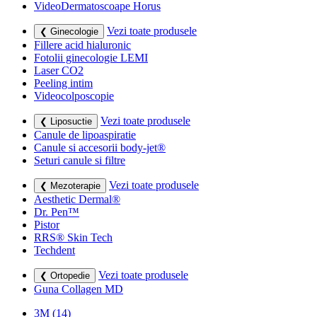
VideoDermatoscoape Horus
Vezi toate produsele
❮ Ginecologie
Fillere acid hialuronic
Fotolii ginecologie LEMI
Laser CO2
Peeling intim
Videocolposcopie
Vezi toate produsele
❮ Liposuctie
Canule de lipoaspiratie
Canule si accesorii body-jet®
Seturi canule si filtre
Vezi toate produsele
❮ Mezoterapie
Aesthetic Dermal®
Dr. Pen™
Pistor
RRS® Skin Tech
Techdent
Vezi toate produsele
❮ Ortopedie
Guna Collagen MD
3M
(14)