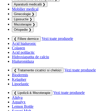
Aparatură medicală
❯
Mobilier medical
Ginecologie
❯
Liposuctie
❯
Mezoterapie
❯
Ortopedie
❯
Vezi toate produsele
❮ Fillere dermice
Acid hialuronic
Colagen
Acid polilactic
Hidroxiapatita de calciu
Hialuronidaza
Vezi toate produsele
❮ Tratamente cicatrici si cheloizi
Biodermis
Kelapher
Lipoelastic
Vezi toate produsele
❮ Lipoliză & Mezoterapie
Alidya
Aqualyx
Lemon Bottle
Sagoni Melt