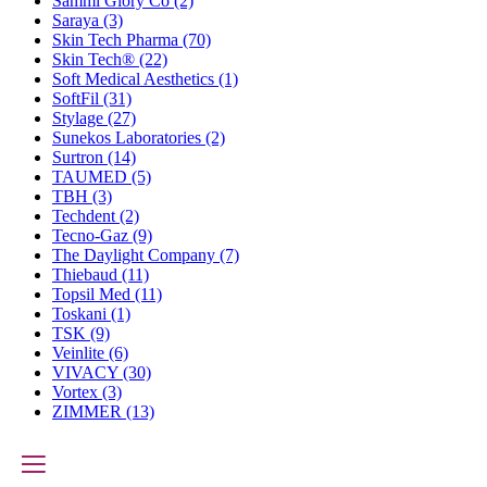
Sammi Glory Co
(2)
Saraya
(3)
Skin Tech Pharma
(70)
Skin Tech®
(22)
Soft Medical Aesthetics
(1)
SoftFil
(31)
Stylage
(27)
Sunekos Laboratories
(2)
Surtron
(14)
TAUMED
(5)
TBH
(3)
Techdent
(2)
Tecno-Gaz
(9)
The Daylight Company
(7)
Thiebaud
(11)
Topsil Med
(11)
Toskani
(1)
TSK
(9)
Veinlite
(6)
VIVACY
(30)
Vortex
(3)
ZIMMER
(13)