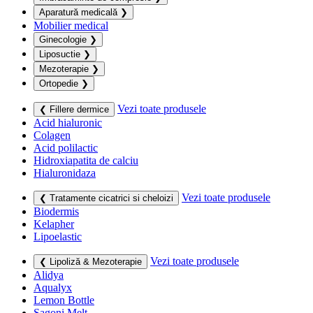
Aparatură medicală
❯
Mobilier medical
Ginecologie
❯
Liposuctie
❯
Mezoterapie
❯
Ortopedie
❯
Vezi toate produsele
❮ Fillere dermice
Acid hialuronic
Colagen
Acid polilactic
Hidroxiapatita de calciu
Hialuronidaza
Vezi toate produsele
❮ Tratamente cicatrici si cheloizi
Biodermis
Kelapher
Lipoelastic
Vezi toate produsele
❮ Lipoliză & Mezoterapie
Alidya
Aqualyx
Lemon Bottle
Sagoni Melt