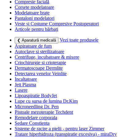
Compresie facială
Corsete modelatoare
Modelatoare brațe
Pantaloni modelatori
Veste și Costume Compresive Postoperatori
Articole pentru bărbați
Vezi toate produsele
❮ Aparatură medicală
Aspiratoare de fum
Autoclave si sterilizatoare
Centrifuge, incubatoare & mixere
Criochirurgie si crioterapie
Dermatoscoape Dermlite
Detectarea venelor Veinlite
Incaltatoare
Jett Plasma
Lasere
Lipoaspiratie BodyJet
Lupe cu sursa de lumina Dr.Kim
Microneedling Dr. Pen
Pistoale mezoterapie Techdent
Remodelare corporala
Sedare Constienta
Sisteme de racire a pielii - pentru laser Zimmer
Tratare hiperhidroza (transpiratie excesiva) - miraDry