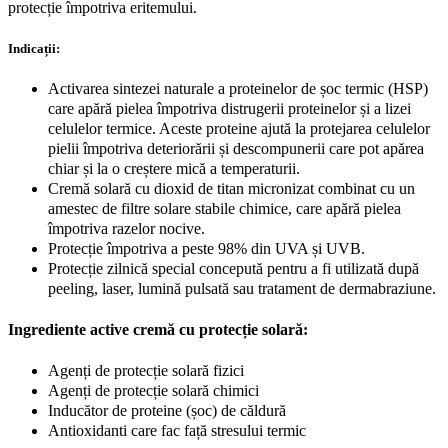
protecție împotriva eritemului.
Indicații:
Activarea sintezei naturale a proteinelor de șoc termic (HSP)
care apără pielea împotriva distrugerii proteinelor și a lizei
celulelor termice. Aceste proteine ajută la protejarea celulelor
pielii împotriva deteriorării și descompunerii care pot apărea
chiar și la o creștere mică a temperaturii.
Cremă solară cu dioxid de titan micronizat combinat cu un
amestec de filtre solare stabile chimice, care apără pielea
împotriva razelor nocive.
Protecție împotriva a peste 98% din UVA și UVB.
Protecție zilnică special concepută pentru a fi utilizată după
peeling, laser, lumină pulsată sau tratament de dermabraziune.
I
ngrediente active cremă cu protecție solară
:
Agenți de protecție solară fizici
Agenți de protecție solară chimici
Inducător de proteine ​​(șoc) de căldură
Antioxidanti care fac față stresului termic