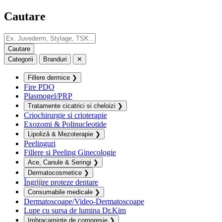
Cautare
Categorii
Branduri
✕
Fillere dermice
❯
Fire PDO
Plasmogel/PRP
Tratamente cicatrici si cheloizi
❯
Criochirurgie si crioterapie
Exozomi & Polinucleotide
Lipoliză & Mezoterapie
❯
Peelinguri
Fillere si Peeling Ginecologie
Ace, Canule & Seringi
❯
Dermatocosmetice
❯
Îngrijire proteze dentare
Consumabile medicale
❯
Dermatoscoape/Video-Dermatoscoape
Lupe cu sursa de lumina Dr.Kim
Imbracaminte de compresie
❯