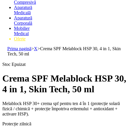
Compresivă
Aparatură
Medicală
Aparatură
Corporală
Mobilier
Medical
Oferte
Prima pagină
>
X
>
Crema SPF Melablock HSP 30, 4 in 1, Skin
Tech, 50 ml
Stoc Epuizat
Crema SPF Melablock HSP 30,
4 in 1, Skin Tech, 50 ml
Melablock HSP 30+ crema spf pentru ten 4 în 1 (protecție solară
fizică / chimică + protecție împotriva eritemului + antioxidant +
activare HSP).
Protecție zilnică