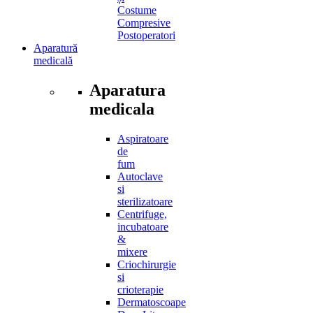
Costume
Compresive
Postoperatori
Aparatură
medicală
Aparatura
medicala
Aspiratoare
de
fum
Autoclave
si
sterilizatoare
Centrifuge,
incubatoare
&
mixere
Criochirurgie
si
crioterapie
Dermatoscoape