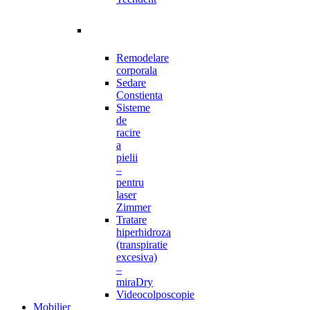
Remodelare
corporala
Sedare
Constienta
Sisteme
de
racire
a
pielii
–
pentru
laser
Zimmer
Tratare
hiperhidroza
(transpiratie
excesiva)
–
miraDry
Videocolposcopie
Mobilier