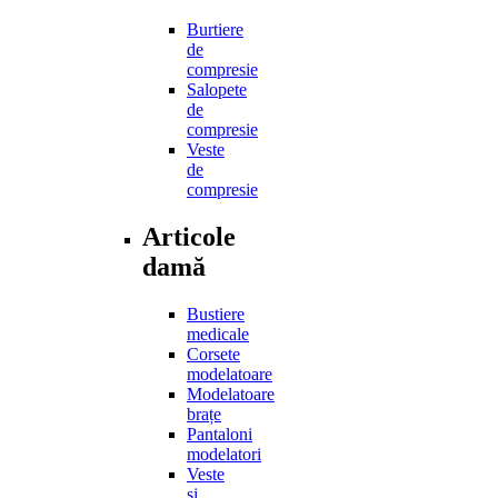
Burtiere
de
compresie
Salopete
de
compresie
Veste
de
compresie
Articole
damă
Bustiere
medicale
Corsete
modelatoare
Modelatoare
brațe
Pantaloni
modelatori
Veste
și