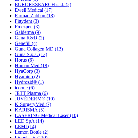
EURORESEARCH s.r.l.
(2)
Ewell Medical
(17)
Farmac Zabban
(18)
Fittydent
(3)
Freezpen
(3)
Galderma
(9)
Gana R&D
(2)
Genefill
(4)
Guna Collagen MD
(13)
Guna S.p.a.
(13)
Horus
(6)
Human Med
(18)
HyaCorp
(3)
Hyamino
(2)
Hydrozid®
(1)
icoone
(6)
JETT Plasma
(6)
JUVÉDERM®
(10)
K-SurgeryMed
(7)
KARISMA
(5)
LASERING Medical Laser
(10)
LED SpA
(14)
LEMI
(14)
Lemon Bottle
(2)
Lipoelastic
(110)