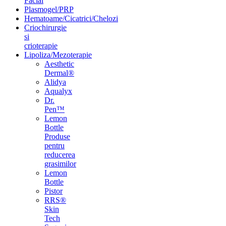
Facial
Plasmogel/PRP
Hematoame/Cicatrici/Chelozi
Criochirurgie
si
crioterapie
Lipoliza/Mezoterapie
Aesthetic
Dermal®
Alidya
Aqualyx
Dr.
Pen™
Lemon
Bottle
Produse
pentru
reducerea
grasimilor
Lemon
Bottle
Pistor
RRS®
Skin
Tech