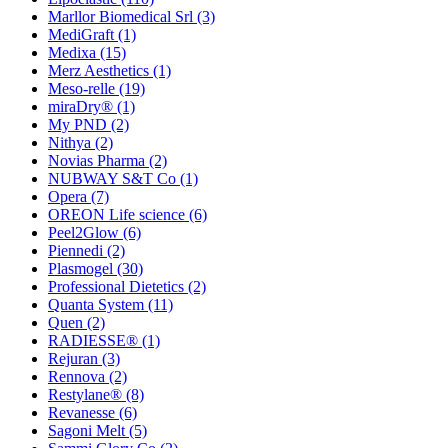
Marllor Biomedical Srl
(3)
MediGraft
(1)
Medixa
(15)
Merz Aesthetics
(1)
Meso-relle
(19)
miraDry®
(1)
My PND
(2)
Nithya
(2)
Novias Pharma
(2)
NUBWAY S&T Co
(1)
Opera
(7)
OREON Life science
(6)
Peel2Glow
(6)
Piennedi
(2)
Plasmogel
(30)
Professional Dietetics
(2)
Quanta System
(11)
Quen
(2)
RADIESSE®
(1)
Rejuran
(3)
Rennova
(2)
Restylane®
(8)
Revanesse
(6)
Sagoni Melt
(5)