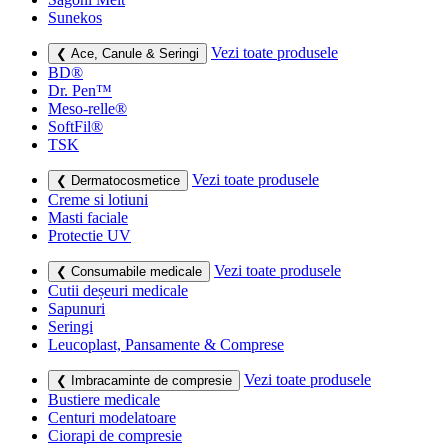
Sunekos
Vezi toate produsele
❮ Ace, Canule & Seringi
BD®
Dr. Pen™
Meso-relle®
SoftFil®
TSK
Vezi toate produsele
❮ Dermatocosmetice
Creme si lotiuni
Masti faciale
Protectie UV
Vezi toate produsele
❮ Consumabile medicale
Cutii deșeuri medicale
Sapunuri
Seringi
Leucoplast, Pansamente & Comprese
Vezi toate produsele
❮ Imbracaminte de compresie
Bustiere medicale
Centuri modelatoare
Ciorapi de compresie