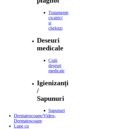
plagilor
Tratamente
cicatrici
si
cheloizi
Deseuri
medicale
Cutii
deșeuri
medicale
Igienizanți
/
Sapunuri
Sapunuri
Dermatoscoape/Video-
Dermatoscoape
Lupe cu