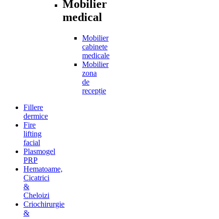
Mobilier
medical
Mobilier
cabinete
medicale
Mobilier
zona
de
recepție
Fillere
dermice
Fire
lifting
facial
Plasmogel
PRP
Hematoame,
Cicatrici
&
Cheloizi
Criochirurgie
&