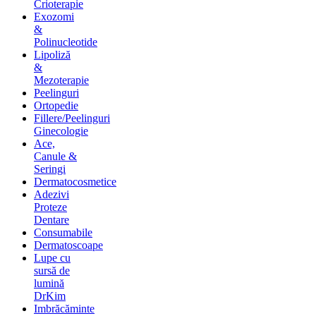
Crioterapie
Exozomi
&
Polinucleotide
Lipoliză
&
Mezoterapie
Peelinguri
Ortopedie
Fillere/Peelinguri
Ginecologie
Ace,
Canule &
Seringi
Dermatocosmetice
Adezivi
Proteze
Dentare
Consumabile
Dermatoscoape
Lupe cu
sursă de
lumină
DrKim
Imbrăcăminte