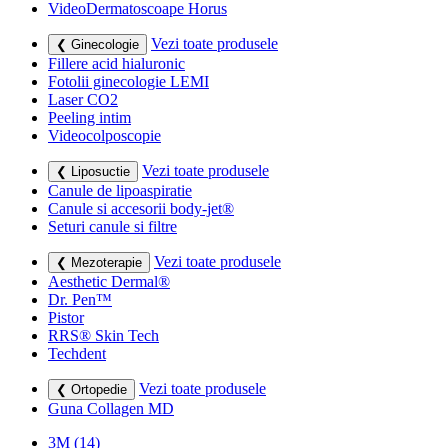
VideoDermatoscoape Horus
Vezi toate produsele
❮ Ginecologie
Fillere acid hialuronic
Fotolii ginecologie LEMI
Laser CO2
Peeling intim
Videocolposcopie
Vezi toate produsele
❮ Liposuctie
Canule de lipoaspiratie
Canule si accesorii body-jet®
Seturi canule si filtre
Vezi toate produsele
❮ Mezoterapie
Aesthetic Dermal®
Dr. Pen™
Pistor
RRS® Skin Tech
Techdent
Vezi toate produsele
❮ Ortopedie
Guna Collagen MD
3M
(14)