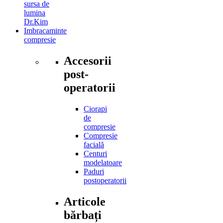
sursa de
lumina
Dr.Kim
Imbracaminte
compresie
Accesorii
post-
operatorii
Ciorapi
de
compresie
Compresie
facială
Centuri
modelatoare
Paduri
postoperatorii
Articole
bărbați