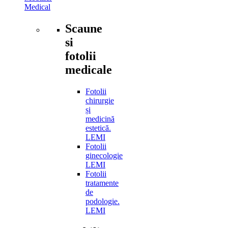
Medical
Scaune
si
fotolii
medicale
Fotolii
chirurgie
și
medicină
estetică.
LEMI
Fotolii
ginecologie
LEMI
Fotolii
tratamente
de
podologie.
LEMI