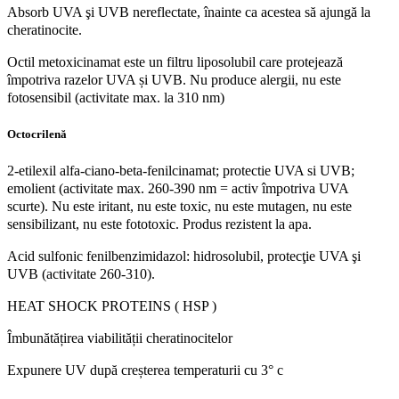
Absorb UVA şi UVB nereflectate, înainte ca acestea să ajungă la
cheratinocite.
Octil metoxicinamat este un filtru liposolubil care protejează
împotriva razelor UVA și UVB. Nu produce alergii, nu este
fotosensibil (activitate max. la 310 nm)
Octocrilenă
2-etilexil alfa-ciano-beta-fenilcinamat; protectie UVA si UVB;
emolient (activitate max. 260-390 nm = activ împotriva UVA
scurte). Nu este iritant, nu este toxic, nu este mutagen, nu este
sensibilizant, nu este fototoxic. Produs rezistent la apa.
Acid sulfonic fenilbenzimidazol: hidrosolubil, protecţie UVA şi
UVB (activitate 260-310).
HEAT SHOCK PROTEINS ( HSP )
Îmbunătățirea viabilității cheratinocitelor
Expunere UV după creșterea temperaturii cu 3° c