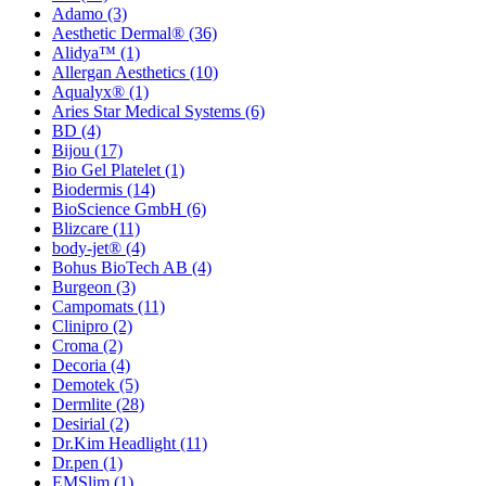
Adamo
(3)
Aesthetic Dermal®
(36)
Alidya™
(1)
Allergan Aesthetics
(10)
Aqualyx®
(1)
Aries Star Medical Systems
(6)
BD
(4)
Bijou
(17)
Bio Gel Platelet
(1)
Biodermis
(14)
BioScience GmbH
(6)
Blizcare
(11)
body-jet®
(4)
Bohus BioTech AB
(4)
Burgeon
(3)
Campomats
(11)
Clinipro
(2)
Croma
(2)
Decoria
(4)
Demotek
(5)
Dermlite
(28)
Desirial
(2)
Dr.Kim Headlight
(11)
Dr.pen
(1)
EMSlim
(1)