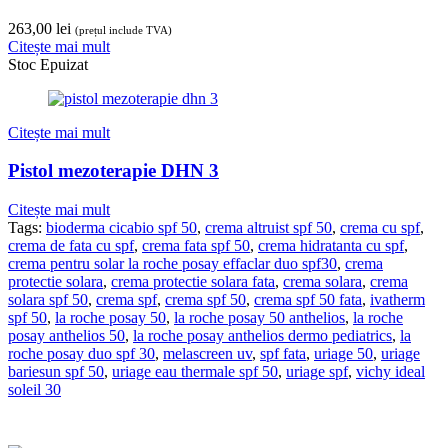
263,00
lei
(prețul include TVA)
Citește mai mult
Stoc Epuizat
Citește mai mult
Pistol mezoterapie DHN 3
Citește mai mult
Tags:
bioderma cicabio spf 50
,
crema altruist spf 50
,
crema cu spf
,
crema de fata cu spf
,
crema fata spf 50
,
crema hidratanta cu spf
,
crema pentru solar la roche posay effaclar duo spf30
,
crema
protectie solara
,
crema protectie solara fata
,
crema solara
,
crema
solara spf 50
,
crema spf
,
crema spf 50
,
crema spf 50 fata
,
ivatherm
spf 50
,
la roche posay 50
,
la roche posay 50 anthelios
,
la roche
posay anthelios 50
,
la roche posay anthelios dermo pediatrics
,
la
roche posay duo spf 30
,
melascreen uv
,
spf fata
,
uriage 50
,
uriage
bariesun spf 50
,
uriage eau thermale spf 50
,
uriage spf
,
vichy ideal
soleil 30