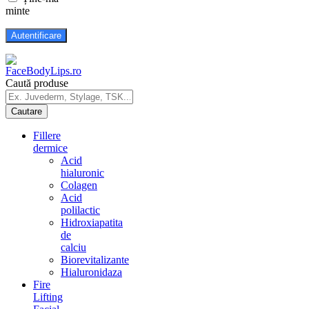
minte
Caută produse
Fillere
dermice
Acid
hialuronic
Colagen
Acid
polilactic
Hidroxiapatita
de
calciu
Biorevitalizante
Hialuronidaza
Fire
Lifting