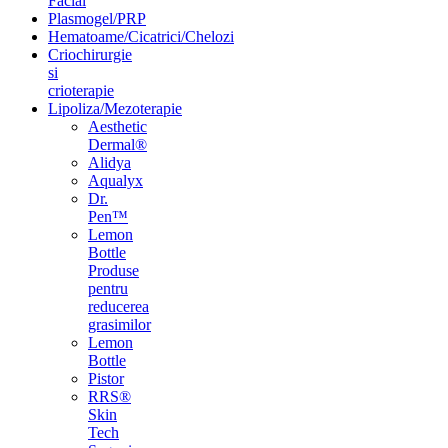
Facial
Plasmogel/PRP
Hematoame/Cicatrici/Chelozi
Criochirurgie
si
crioterapie
Lipoliza/Mezoterapie
Aesthetic
Dermal®
Alidya
Aqualyx
Dr.
Pen™
Lemon
Bottle
Produse
pentru
reducerea
grasimilor
Lemon
Bottle
Pistor
RRS®
Skin
Tech