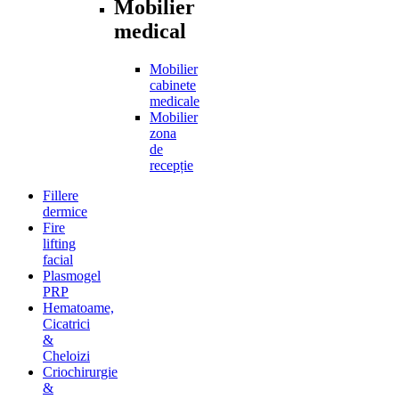
Mobilier
medical
Mobilier
cabinete
medicale
Mobilier
zona
de
recepție
Fillere
dermice
Fire
lifting
facial
Plasmogel
PRP
Hematoame,
Cicatrici
&
Cheloizi
Criochirurgie
&