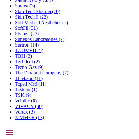
Sammi Glory Co
(2)
Saraya
(3)
Skin Tech Pharma
(70)
Skin Tech®
(22)
Soft Medical Aesthetics
(1)
SoftFil
(31)
Stylage
(27)
Sunekos Laboratories
(2)
Surtron
(14)
TAUMED
(5)
TBH
(3)
Techdent
(2)
Tecno-Gaz
(9)
The Daylight Company
(7)
Thiebaud
(11)
Topsil Med
(11)
Toskani
(1)
TSK
(9)
Veinlite
(6)
VIVACY
(30)
Vortex
(3)
ZIMMER
(13)