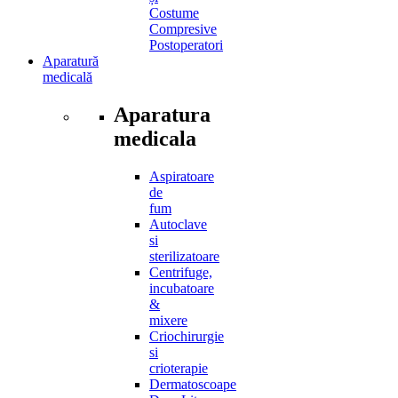
Costume
Compresive
Postoperatori
Aparatură
medicală
Aparatura
medicala
Aspiratoare
de
fum
Autoclave
si
sterilizatoare
Centrifuge,
incubatoare
&
mixere
Criochirurgie
si
crioterapie
Dermatoscoape