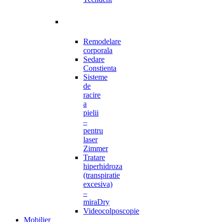
Remodelare
corporala
Sedare
Constienta
Sisteme
de
racire
a
pielii
–
pentru
laser
Zimmer
Tratare
hiperhidroza
(transpiratie
excesiva)
–
miraDry
Videocolposcopie
Mobilier