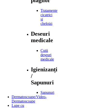
plagilor
Tratamente
cicatrici
si
cheloizi
Deseuri
medicale
Cutii
deșeuri
medicale
Igienizanți
/
Sapunuri
Sapunuri
Dermatoscoape/Video-
Dermatoscoape
Lupe cu