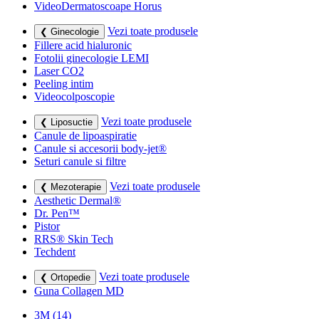
VideoDermatoscoape Horus
Vezi toate produsele
❮ Ginecologie
Fillere acid hialuronic
Fotolii ginecologie LEMI
Laser CO2
Peeling intim
Videocolposcopie
Vezi toate produsele
❮ Liposuctie
Canule de lipoaspiratie
Canule si accesorii body-jet®
Seturi canule si filtre
Vezi toate produsele
❮ Mezoterapie
Aesthetic Dermal®
Dr. Pen™
Pistor
RRS® Skin Tech
Techdent
Vezi toate produsele
❮ Ortopedie
Guna Collagen MD
3M
(14)