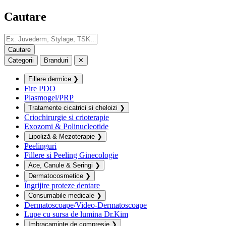
Cautare
Categorii
Branduri
✕
Fillere dermice
❯
Fire PDO
Plasmogel/PRP
Tratamente cicatrici si cheloizi
❯
Criochirurgie si crioterapie
Exozomi & Polinucleotide
Lipoliză & Mezoterapie
❯
Peelinguri
Fillere si Peeling Ginecologie
Ace, Canule & Seringi
❯
Dermatocosmetice
❯
Îngrijire proteze dentare
Consumabile medicale
❯
Dermatoscoape/Video-Dermatoscoape
Lupe cu sursa de lumina Dr.Kim
Imbracaminte de compresie
❯