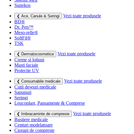
Sunekos
Vezi toate produsele
❮ Ace, Canule & Seringi
BD®
Dr. Pen™
Meso-relle®
SoftFil®
TSK
Vezi toate produsele
❮ Dermatocosmetice
Creme si lotiuni
Masti faciale
Protectie UV
Vezi toate produsele
❮ Consumabile medicale
Cutii deșeuri medicale
Sapunuri
Seringi
Leucoplast, Pansamente & Comprese
Vezi toate produsele
❮ Imbracaminte de compresie
Bustiere medicale
Centuri modelatoare
Ciorapi de compresie