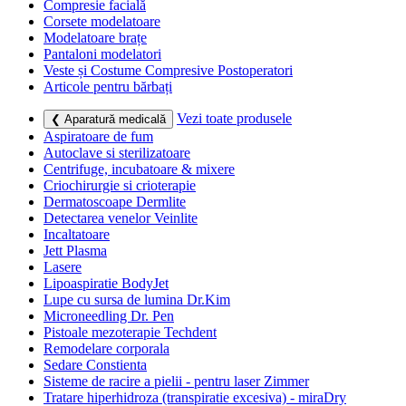
Compresie facială
Corsete modelatoare
Modelatoare brațe
Pantaloni modelatori
Veste și Costume Compresive Postoperatori
Articole pentru bărbați
Vezi toate produsele
❮ Aparatură medicală
Aspiratoare de fum
Autoclave si sterilizatoare
Centrifuge, incubatoare & mixere
Criochirurgie si crioterapie
Dermatoscoape Dermlite
Detectarea venelor Veinlite
Incaltatoare
Jett Plasma
Lasere
Lipoaspiratie BodyJet
Lupe cu sursa de lumina Dr.Kim
Microneedling Dr. Pen
Pistoale mezoterapie Techdent
Remodelare corporala
Sedare Constienta
Sisteme de racire a pielii - pentru laser Zimmer
Tratare hiperhidroza (transpiratie excesiva) - miraDry