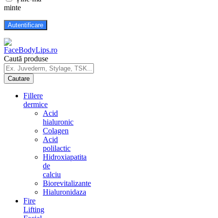
minte
Caută produse
Fillere
dermice
Acid
hialuronic
Colagen
Acid
polilactic
Hidroxiapatita
de
calciu
Biorevitalizante
Hialuronidaza
Fire
Lifting