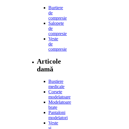
Burtiere
de
compresie
Salopete
de
compresie
Veste
de
compresie
Articole
damă
Bustiere
medicale
Corsete
modelatoare
Modelatoare
brațe
Pantaloni
modelatori
Veste
și