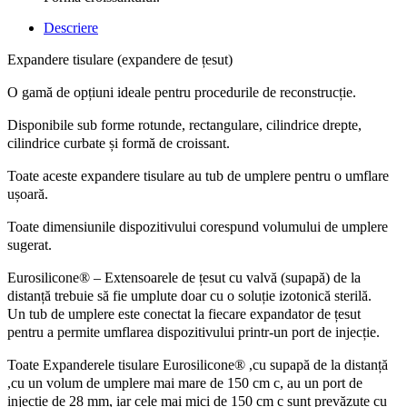
Descriere
Expandere tisulare (expandere de țesut)
O gamă de opțiuni ideale pentru procedurile de reconstrucție.
Disponibile sub forme rotunde, rectangulare, cilindrice drepte,
cilindrice curbate și formă de croissant.
Toate aceste expandere tisulare au tub de umplere pentru o umflare
ușoară.
Toate dimensiunile dispozitivului corespund volumului de umplere
sugerat.
Eurosilicone® – Extensoarele de țesut cu valvă (supapă) de la
distanță trebuie să fie umplute doar cu o soluție izotonică sterilă.
Un tub de umplere este conectat la fiecare expandator de țesut
pentru a permite umflarea dispozitivului printr-un port de injecție.
Toate Expanderele tisulare Eurosilicone® ,cu supapă de la distanță
,cu un volum de umplere mai mare de 150 cm c, au un port de
injecție de 28 mm, iar cele mai mici de 150 cm c sunt prevăzute cu