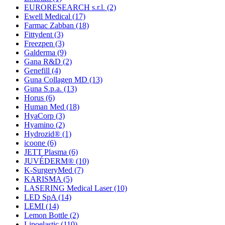
EURORESEARCH s.r.l.
(2)
Ewell Medical
(17)
Farmac Zabban
(18)
Fittydent
(3)
Freezpen
(3)
Galderma
(9)
Gana R&D
(2)
Genefill
(4)
Guna Collagen MD
(13)
Guna S.p.a.
(13)
Horus
(6)
Human Med
(18)
HyaCorp
(3)
Hyamino
(2)
Hydrozid®
(1)
icoone
(6)
JETT Plasma
(6)
JUVÉDERM®
(10)
K-SurgeryMed
(7)
KARISMA
(5)
LASERING Medical Laser
(10)
LED SpA
(14)
LEMI
(14)
Lemon Bottle
(2)
Lipoelastic
(110)