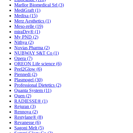
Marllor Biomedical Srl
(3)
MediGraft
(1)
Medixa
(15)
Merz Aesthetics
(1)
Meso-relle
(19)
miraDry®
(1)
My PND
(2)
Nithya
(2)
Novias Pharma
(2)
NUBWAY S&T Co
(1)
Opera
(7)
OREON Life science
(6)
Peel2Glow
(6)
Piennedi
(2)
Plasmogel
(30)
Professional Dietetics
(2)
Quanta System
(11)
Quen
(2)
RADIESSE®
(1)
Rejuran
(3)
Rennova
(2)
Restylane®
(8)
Revanesse
(6)
Sagoni Melt
(5)