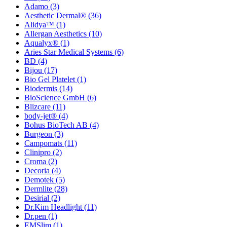
Adamo
(3)
Aesthetic Dermal®
(36)
Alidya™
(1)
Allergan Aesthetics
(10)
Aqualyx®
(1)
Aries Star Medical Systems
(6)
BD
(4)
Bijou
(17)
Bio Gel Platelet
(1)
Biodermis
(14)
BioScience GmbH
(6)
Blizcare
(11)
body-jet®
(4)
Bohus BioTech AB
(4)
Burgeon
(3)
Campomats
(11)
Clinipro
(2)
Croma
(2)
Decoria
(4)
Demotek
(5)
Dermlite
(28)
Desirial
(2)
Dr.Kim Headlight
(11)
Dr.pen
(1)
EMSlim
(1)