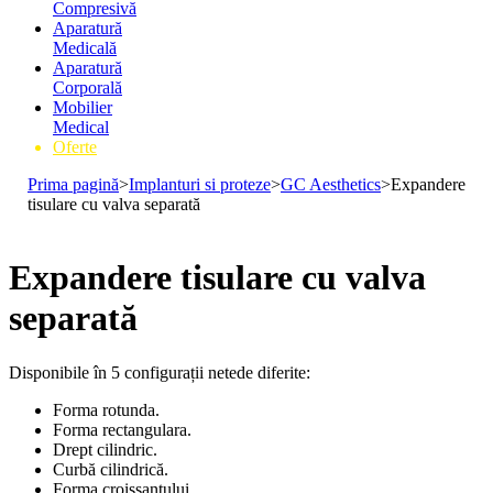
Compresivă
Aparatură
Medicală
Aparatură
Corporală
Mobilier
Medical
Oferte
Prima pagină
>
Implanturi si proteze
>
GC Aesthetics
>
Expandere
tisulare cu valva separată
Expandere tisulare cu valva
separată
Disponibile în 5 configurații netede diferite:
Forma rotunda.
Forma rectangulara.
Drept cilindric.
Curbă cilindrică.
Forma croissantului.