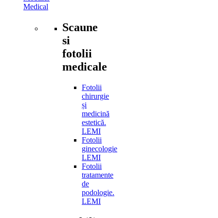
Medical
Scaune
si
fotolii
medicale
Fotolii
chirurgie
și
medicină
estetică.
LEMI
Fotolii
ginecologie
LEMI
Fotolii
tratamente
de
podologie.
LEMI