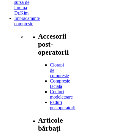
sursa de
lumina
Dr.Kim
Imbracaminte
compresie
Accesorii
post-
operatorii
Ciorapi
de
compresie
Compresie
facială
Centuri
modelatoare
Paduri
postoperatorii
Articole
bărbați