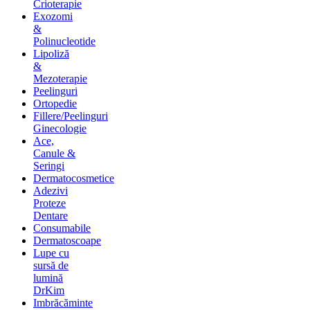
Crioterapie
Exozomi
&
Polinucleotide
Lipoliză
&
Mezoterapie
Peelinguri
Ortopedie
Fillere/Peelinguri
Ginecologie
Ace,
Canule &
Seringi
Dermatocosmetice
Adezivi
Proteze
Dentare
Consumabile
Dermatoscoape
Lupe cu
sursă de
lumină
DrKim
Imbrăcăminte