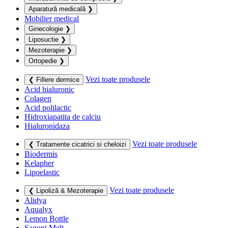
Aparatură medicală
❯
Mobilier medical
Ginecologie
❯
Liposuctie
❯
Mezoterapie
❯
Ortopedie
❯
Vezi toate produsele
❮ Fillere dermice
Acid hialuronic
Colagen
Acid polilactic
Hidroxiapatita de calciu
Hialuronidaza
Vezi toate produsele
❮ Tratamente cicatrici si cheloizi
Biodermis
Kelapher
Lipoelastic
Vezi toate produsele
❮ Lipoliză & Mezoterapie
Alidya
Aqualyx
Lemon Bottle
Sagoni Melt