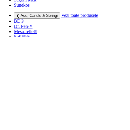
Sunekos
Vezi toate produsele
❮ Ace, Canule & Seringi
BD®
Dr. Pen™
Meso-relle®
SoftFil®
TSK
Vezi toate produsele
❮ Dermatocosmetice
Creme si lotiuni
Masti faciale
Protectie UV
Vezi toate produsele
❮ Consumabile medicale
Cutii deșeuri medicale
Sapunuri
Seringi
Leucoplast, Pansamente & Comprese
Vezi toate produsele
❮ Imbracaminte de compresie
Bustiere medicale
Centuri modelatoare
Ciorapi de compresie