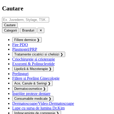
Cautare
Categorii
Branduri
✕
Fillere dermice
❯
Fire PDO
Plasmogel/PRP
Tratamente cicatrici si cheloizi
❯
Criochirurgie si crioterapie
Exozomi & Polinucleotide
Lipoliză & Mezoterapie
❯
Peelinguri
Fillere si Peeling Ginecologie
Ace, Canule & Seringi
❯
Dermatocosmetice
❯
Îngrijire proteze dentare
Consumabile medicale
❯
Dermatoscoape/Video-Dermatoscoape
Lupe cu sursa de lumina Dr.Kim
Imbracaminte de compresie
❯