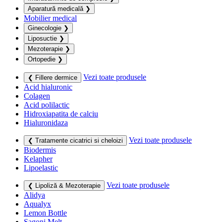
Aparatură medicală
❯
Mobilier medical
Ginecologie
❯
Liposuctie
❯
Mezoterapie
❯
Ortopedie
❯
Vezi toate produsele
❮ Fillere dermice
Acid hialuronic
Colagen
Acid polilactic
Hidroxiapatita de calciu
Hialuronidaza
Vezi toate produsele
❮ Tratamente cicatrici si cheloizi
Biodermis
Kelapher
Lipoelastic
Vezi toate produsele
❮ Lipoliză & Mezoterapie
Alidya
Aqualyx
Lemon Bottle
Sagoni Melt