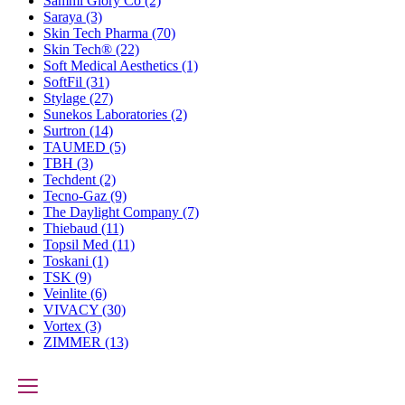
Sammi Glory Co
(2)
Saraya
(3)
Skin Tech Pharma
(70)
Skin Tech®
(22)
Soft Medical Aesthetics
(1)
SoftFil
(31)
Stylage
(27)
Sunekos Laboratories
(2)
Surtron
(14)
TAUMED
(5)
TBH
(3)
Techdent
(2)
Tecno-Gaz
(9)
The Daylight Company
(7)
Thiebaud
(11)
Topsil Med
(11)
Toskani
(1)
TSK
(9)
Veinlite
(6)
VIVACY
(30)
Vortex
(3)
ZIMMER
(13)