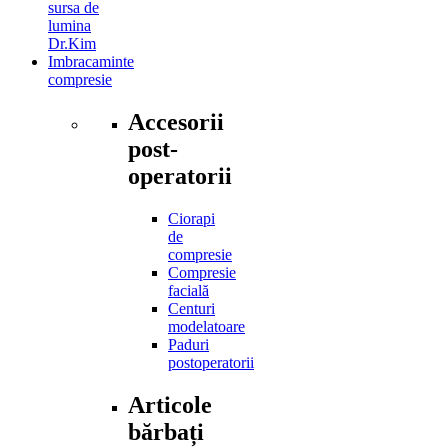
sursa de
lumina
Dr.Kim
Imbracaminte
compresie
Accesorii
post-
operatorii
Ciorapi
de
compresie
Compresie
facială
Centuri
modelatoare
Paduri
postoperatorii
Articole
bărbați