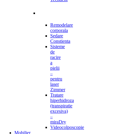
Remodelare
corporala
Sedare
Constienta
Sisteme
de
racire
a
pielii
–
pentru
laser
Zimmer
Tratare
hiperhidroza
(transpiratie
excesiva)
–
miraDry
Videocolposcopie
Mobilier