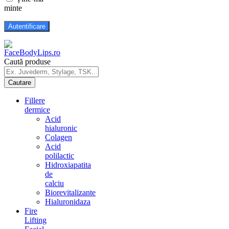
minte
Caută produse
Fillere
dermice
Acid
hialuronic
Colagen
Acid
polilactic
Hidroxiapatita
de
calciu
Biorevitalizante
Hialuronidaza
Fire
Lifting