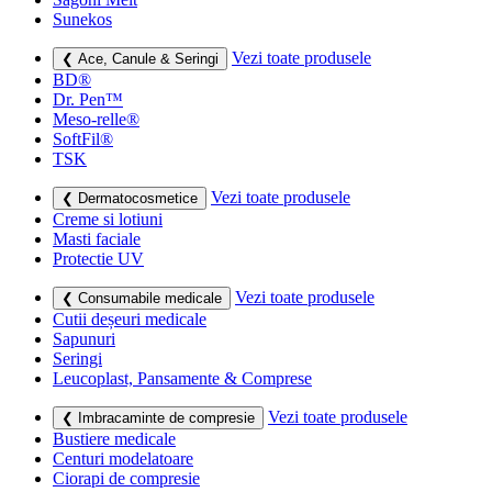
Sunekos
Vezi toate produsele
❮ Ace, Canule & Seringi
BD®
Dr. Pen™
Meso-relle®
SoftFil®
TSK
Vezi toate produsele
❮ Dermatocosmetice
Creme si lotiuni
Masti faciale
Protectie UV
Vezi toate produsele
❮ Consumabile medicale
Cutii deșeuri medicale
Sapunuri
Seringi
Leucoplast, Pansamente & Comprese
Vezi toate produsele
❮ Imbracaminte de compresie
Bustiere medicale
Centuri modelatoare
Ciorapi de compresie