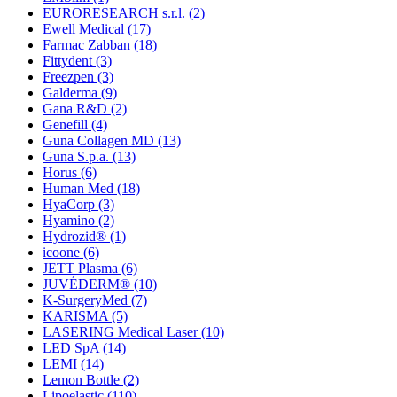
EURORESEARCH s.r.l.
(2)
Ewell Medical
(17)
Farmac Zabban
(18)
Fittydent
(3)
Freezpen
(3)
Galderma
(9)
Gana R&D
(2)
Genefill
(4)
Guna Collagen MD
(13)
Guna S.p.a.
(13)
Horus
(6)
Human Med
(18)
HyaCorp
(3)
Hyamino
(2)
Hydrozid®
(1)
icoone
(6)
JETT Plasma
(6)
JUVÉDERM®
(10)
K-SurgeryMed
(7)
KARISMA
(5)
LASERING Medical Laser
(10)
LED SpA
(14)
LEMI
(14)
Lemon Bottle
(2)
Lipoelastic
(110)