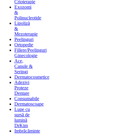
Crioterapie
Exozomi
&
Polinucleotide
Lipoliză
&
Mezoterapie
Peelinguri
Ortopedie
Fillere/Peelinguri
Ginecologie
Ace,
Canule &
Seringi
Dermatocosmetice
Adezivi
Proteze
Dentare
Consumabile
Dermatoscoape
Lupe cu
sursă de
lumină
DrKim
Imbrăcăminte