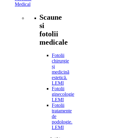
Medical
Scaune
si
fotolii
medicale
Fotolii
chirurgie
și
medicină
estetică.
LEMI
Fotolii
ginecologie
LEMI
Fotolii
tratamente
de
podologie.
LEMI