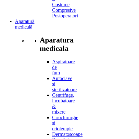
Costume
Compresive
Postoperatori
Aparatură
medicală
Aparatura
medicala
Aspiratoare
de
fum
Autoclave
si
sterilizatoare
Centrifuge,
incubatoare
&
mixere
Criochirurgie
si
crioterapie
Dermatoscoape