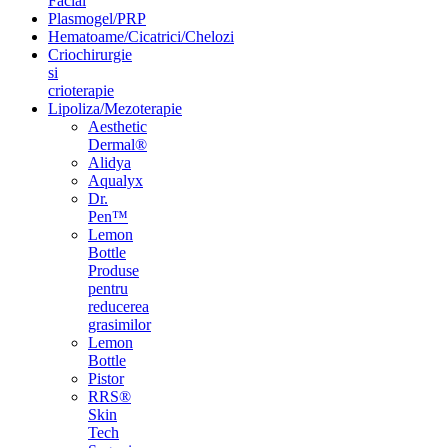
Facial
Plasmogel/PRP
Hematoame/Cicatrici/Chelozi
Criochirurgie
si
crioterapie
Lipoliza/Mezoterapie
Aesthetic
Dermal®
Alidya
Aqualyx
Dr.
Pen™
Lemon
Bottle
Produse
pentru
reducerea
grasimilor
Lemon
Bottle
Pistor
RRS®
Skin
Tech