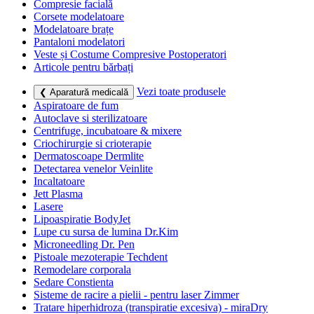
Compresie facială
Corsete modelatoare
Modelatoare brațe
Pantaloni modelatori
Veste și Costume Compresive Postoperatori
Articole pentru bărbați
Vezi toate produsele
❮ Aparatură medicală
Aspiratoare de fum
Autoclave si sterilizatoare
Centrifuge, incubatoare & mixere
Criochirurgie si crioterapie
Dermatoscoape Dermlite
Detectarea venelor Veinlite
Incaltatoare
Jett Plasma
Lasere
Lipoaspiratie BodyJet
Lupe cu sursa de lumina Dr.Kim
Microneedling Dr. Pen
Pistoale mezoterapie Techdent
Remodelare corporala
Sedare Constienta
Sisteme de racire a pielii - pentru laser Zimmer
Tratare hiperhidroza (transpiratie excesiva) - miraDry