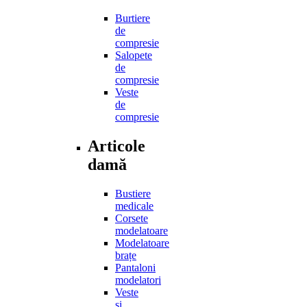
Burtiere
de
compresie
Salopete
de
compresie
Veste
de
compresie
Articole
damă
Bustiere
medicale
Corsete
modelatoare
Modelatoare
brațe
Pantaloni
modelatori
Veste
și