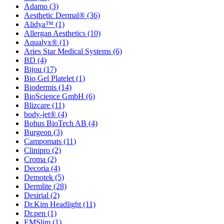
Adamo
(3)
Aesthetic Dermal®
(36)
Alidya™
(1)
Allergan Aesthetics
(10)
Aqualyx®
(1)
Aries Star Medical Systems
(6)
BD
(4)
Bijou
(17)
Bio Gel Platelet
(1)
Biodermis
(14)
BioScience GmbH
(6)
Blizcare
(11)
body-jet®
(4)
Bohus BioTech AB
(4)
Burgeon
(3)
Campomats
(11)
Clinipro
(2)
Croma
(2)
Decoria
(4)
Demotek
(5)
Dermlite
(28)
Desirial
(2)
Dr.Kim Headlight
(11)
Dr.pen
(1)
EMSlim
(1)