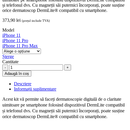
și telefonul dvs. Cu magneții săi puternici încorporați, poate susține
orice dermatoscop DermLite® compatibil cu smartphone.
373,90
lei
(prețul include TVA)
Model
iPhone 11
iPhone 11 Pro
iPhone 11 Pro Max
Șterge
Cantitate
Kit
de
Adaugă în coș
conectare
DL
Descriere
pentru
Informații suplimentare
iPhone
seria
Acest kit vă permite să faceți dermatoscopie digitală de o claritate
11,
uimitoare pe smartphone folosind dispozitivul DermLite compatibil
Dermlite,
și telefonul dvs. Cu magneții săi puternici încorporați, poate susține
DLCK
orice dermatoscop DermLite® compatibil cu smartphone.
quantity