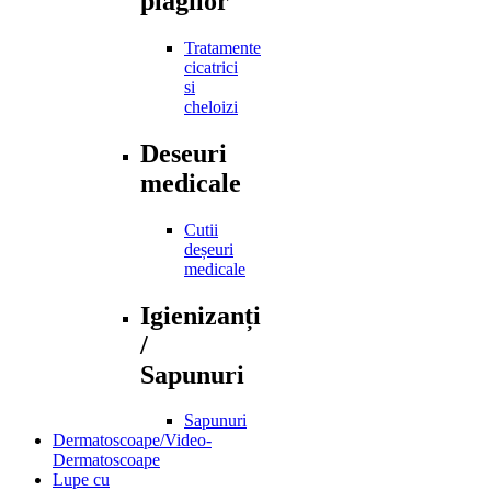
plagilor
Tratamente
cicatrici
si
cheloizi
Deseuri
medicale
Cutii
deșeuri
medicale
Igienizanți
/
Sapunuri
Sapunuri
Dermatoscoape/Video-
Dermatoscoape
Lupe cu