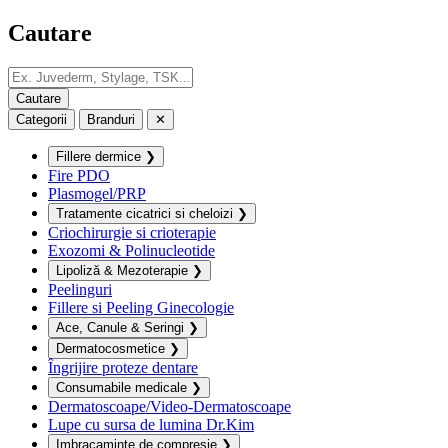
Cautare
Categorii
Branduri
✕
Fillere dermice
❯
Fire PDO
Plasmogel/PRP
Tratamente cicatrici si cheloizi
❯
Criochirurgie si crioterapie
Exozomi & Polinucleotide
Lipoliză & Mezoterapie
❯
Peelinguri
Fillere si Peeling Ginecologie
Ace, Canule & Seringi
❯
Dermatocosmetice
❯
Îngrijire proteze dentare
Consumabile medicale
❯
Dermatoscoape/Video-Dermatoscoape
Lupe cu sursa de lumina Dr.Kim
Imbracaminte de compresie
❯