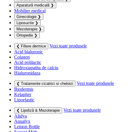
Aparatură medicală
❯
Mobilier medical
Ginecologie
❯
Liposuctie
❯
Mezoterapie
❯
Ortopedie
❯
Vezi toate produsele
❮ Fillere dermice
Acid hialuronic
Colagen
Acid polilactic
Hidroxiapatita de calciu
Hialuronidaza
Vezi toate produsele
❮ Tratamente cicatrici si cheloizi
Biodermis
Kelapher
Lipoelastic
Vezi toate produsele
❮ Lipoliză & Mezoterapie
Alidya
Aqualyx
Lemon Bottle
Sagoni Melt