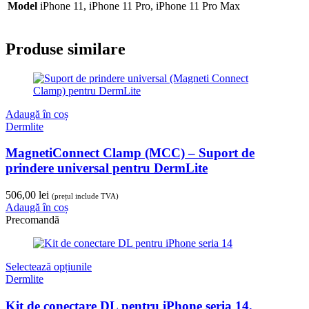
Model
iPhone 11, iPhone 11 Pro, iPhone 11 Pro Max
Produse similare
Adaugă în coș
Dermlite
MagnetiConnect Clamp (MCC) – Suport de
prindere universal pentru DermLite
506,00
lei
(prețul include TVA)
Adaugă în coș
Precomandă
Selectează opțiunile
Dermlite
Kit de conectare DL pentru iPhone seria 14,