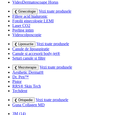
VideoDermatoscoape Horus
Vezi toate produsele
❮ Ginecologie
Fillere acid hialuronic
Fotolii ginecologie LEMI
Laser CO2
Peeling intim
Videocolposcopie
Vezi toate produsele
❮ Liposuctie
Canule de lipoaspiratie
Canule si accesorii body-jet®
Seturi canule si filtre
Vezi toate produsele
❮ Mezoterapie
Aesthetic Dermal®
Dr. Pen™
Pistor
RRS® Skin Tech
Techdent
Vezi toate produsele
❮ Ortopedie
Guna Collagen MD
3M
(14)