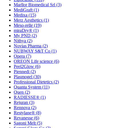
Marllor Biomedical Srl
(3)
MediGraft
(1)
Medixa
(15)
Merz Aesthetics
(1)
Meso-relle
(19)
miraDry®
(1)
My PND
(2)
Nithya
(2)
Novias Pharma
(2)
NUBWAY S&T Co
(1)
Opera
(7)
OREON Life science
(6)
Peel2Glow
(6)
Piennedi
(2)
Plasmogel
(30)
Professional Dietetics
(2)
Quanta System
(11)
Quen
(2)
RADIESSE®
(1)
Rejuran
(3)
Rennova
(2)
Restylane®
(8)
Revanesse
(6)
Sagoni Melt
(5)