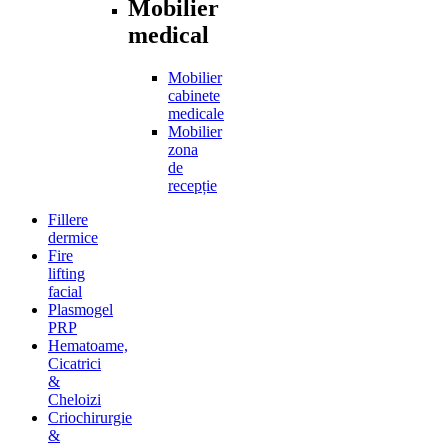
Mobilier
medical
Mobilier
cabinete
medicale
Mobilier
zona
de
recepție
Fillere
dermice
Fire
lifting
facial
Plasmogel
PRP
Hematoame,
Cicatrici
&
Cheloizi
Criochirurgie
&