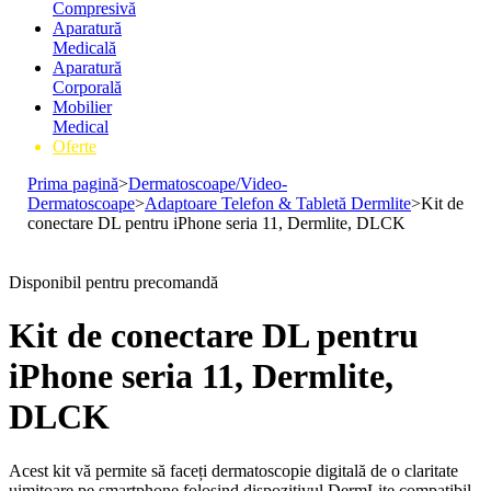
Compresivă
Aparatură
Medicală
Aparatură
Corporală
Mobilier
Medical
Oferte
Prima pagină
>
Dermatoscoape/Video-
Dermatoscoape
>
Adaptoare Telefon & Tabletă Dermlite
>
Kit de
conectare DL pentru iPhone seria 11, Dermlite, DLCK
Disponibil pentru precomandă
Kit de conectare DL pentru
iPhone seria 11, Dermlite,
DLCK
Acest kit vă permite să faceți dermatoscopie digitală de o claritate
uimitoare pe smartphone folosind dispozitivul DermLite compatibil