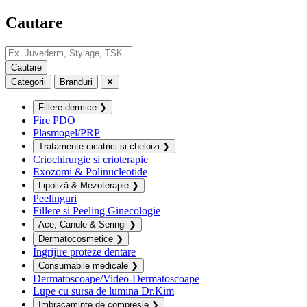
Cautare
Categorii
Branduri
✕
Fillere dermice
❯
Fire PDO
Plasmogel/PRP
Tratamente cicatrici si cheloizi
❯
Criochirurgie si crioterapie
Exozomi & Polinucleotide
Lipoliză & Mezoterapie
❯
Peelinguri
Fillere si Peeling Ginecologie
Ace, Canule & Seringi
❯
Dermatocosmetice
❯
Îngrijire proteze dentare
Consumabile medicale
❯
Dermatoscoape/Video-Dermatoscoape
Lupe cu sursa de lumina Dr.Kim
Imbracaminte de compresie
❯