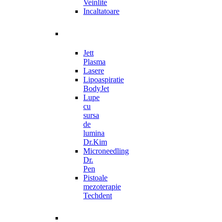
Veinlite
Incaltatoare
Jett
Plasma
Lasere
Lipoaspiratie
BodyJet
Lupe
cu
sursa
de
lumina
Dr.Kim
Microneedling
Dr.
Pen
Pistoale
mezoterapie
Techdent