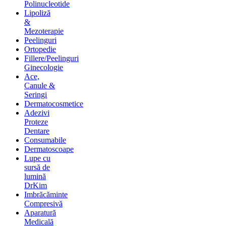
Polinucleotide
Lipoliză
&
Mezoterapie
Peelinguri
Ortopedie
Fillere/Peelinguri
Ginecologie
Ace,
Canule &
Seringi
Dermatocosmetice
Adezivi
Proteze
Dentare
Consumabile
Dermatoscoape
Lupe cu
sursă de
lumină
DrKim
Imbrăcăminte
Compresivă
Aparatură
Medicală