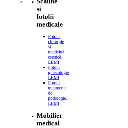
Scaune
si
fotolii
medicale
Fotolii
chirurgie
și
medicină
estetică.
LEMI
Fotolii
ginecologie
LEMI
Fotolii
tratamente
de
podologie.
LEMI
Mobilier
medical