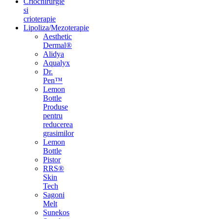
Criochirurgie
si
crioterapie
Lipoliza/Mezoterapie
Aesthetic
Dermal®
Alidya
Aqualyx
Dr.
Pen™
Lemon
Bottle
Produse
pentru
reducerea
grasimilor
Lemon
Bottle
Pistor
RRS®
Skin
Tech
Sagoni
Melt
Sunekos