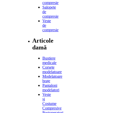
compresie
Salopete
de
compresie
Veste
de
compresie
Articole
damă
Bustiere
medicale
Corsete
modelatoare
Modelatoare
brațe
Pantaloni
modelatori
Veste
și
Costume
Compresive
Postoperatori