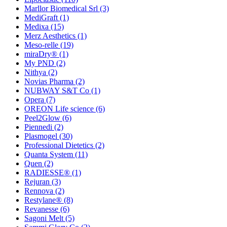
Marllor Biomedical Srl
(3)
MediGraft
(1)
Medixa
(15)
Merz Aesthetics
(1)
Meso-relle
(19)
miraDry®
(1)
My PND
(2)
Nithya
(2)
Novias Pharma
(2)
NUBWAY S&T Co
(1)
Opera
(7)
OREON Life science
(6)
Peel2Glow
(6)
Piennedi
(2)
Plasmogel
(30)
Professional Dietetics
(2)
Quanta System
(11)
Quen
(2)
RADIESSE®
(1)
Rejuran
(3)
Rennova
(2)
Restylane®
(8)
Revanesse
(6)
Sagoni Melt
(5)