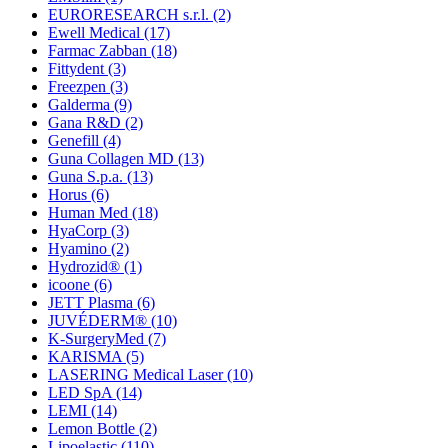
EURORESEARCH s.r.l.
(2)
Ewell Medical
(17)
Farmac Zabban
(18)
Fittydent
(3)
Freezpen
(3)
Galderma
(9)
Gana R&D
(2)
Genefill
(4)
Guna Collagen MD
(13)
Guna S.p.a.
(13)
Horus
(6)
Human Med
(18)
HyaCorp
(3)
Hyamino
(2)
Hydrozid®
(1)
icoone
(6)
JETT Plasma
(6)
JUVÉDERM®
(10)
K-SurgeryMed
(7)
KARISMA
(5)
LASERING Medical Laser
(10)
LED SpA
(14)
LEMI
(14)
Lemon Bottle
(2)
Lipoelastic
(110)