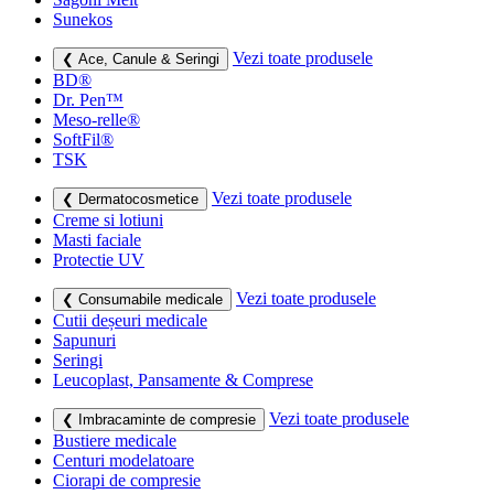
Sunekos
Vezi toate produsele
❮ Ace, Canule & Seringi
BD®
Dr. Pen™
Meso-relle®
SoftFil®
TSK
Vezi toate produsele
❮ Dermatocosmetice
Creme si lotiuni
Masti faciale
Protectie UV
Vezi toate produsele
❮ Consumabile medicale
Cutii deșeuri medicale
Sapunuri
Seringi
Leucoplast, Pansamente & Comprese
Vezi toate produsele
❮ Imbracaminte de compresie
Bustiere medicale
Centuri modelatoare
Ciorapi de compresie