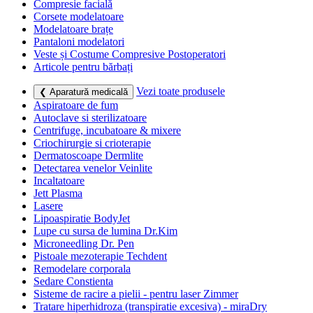
Compresie facială
Corsete modelatoare
Modelatoare brațe
Pantaloni modelatori
Veste și Costume Compresive Postoperatori
Articole pentru bărbați
Vezi toate produsele
❮ Aparatură medicală
Aspiratoare de fum
Autoclave si sterilizatoare
Centrifuge, incubatoare & mixere
Criochirurgie si crioterapie
Dermatoscoape Dermlite
Detectarea venelor Veinlite
Incaltatoare
Jett Plasma
Lasere
Lipoaspiratie BodyJet
Lupe cu sursa de lumina Dr.Kim
Microneedling Dr. Pen
Pistoale mezoterapie Techdent
Remodelare corporala
Sedare Constienta
Sisteme de racire a pielii - pentru laser Zimmer
Tratare hiperhidroza (transpiratie excesiva) - miraDry