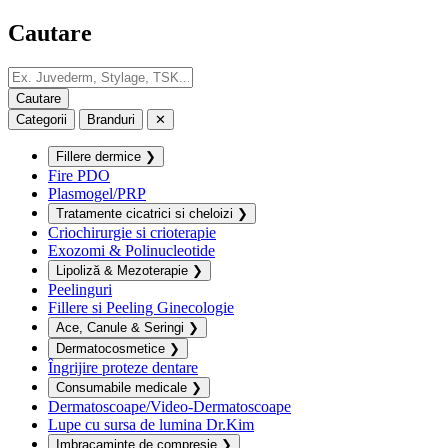
Cautare
Categorii
Branduri
✕
Fillere dermice
❯
Fire PDO
Plasmogel/PRP
Tratamente cicatrici si cheloizi
❯
Criochirurgie si crioterapie
Exozomi & Polinucleotide
Lipoliză & Mezoterapie
❯
Peelinguri
Fillere si Peeling Ginecologie
Ace, Canule & Seringi
❯
Dermatocosmetice
❯
Îngrijire proteze dentare
Consumabile medicale
❯
Dermatoscoape/Video-Dermatoscoape
Lupe cu sursa de lumina Dr.Kim
Imbracaminte de compresie
❯