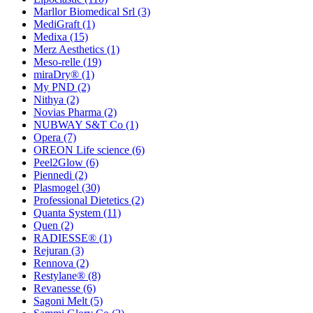
Marllor Biomedical Srl
(3)
MediGraft
(1)
Medixa
(15)
Merz Aesthetics
(1)
Meso-relle
(19)
miraDry®
(1)
My PND
(2)
Nithya
(2)
Novias Pharma
(2)
NUBWAY S&T Co
(1)
Opera
(7)
OREON Life science
(6)
Peel2Glow
(6)
Piennedi
(2)
Plasmogel
(30)
Professional Dietetics
(2)
Quanta System
(11)
Quen
(2)
RADIESSE®
(1)
Rejuran
(3)
Rennova
(2)
Restylane®
(8)
Revanesse
(6)
Sagoni Melt
(5)