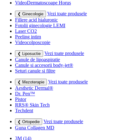
VideoDermatoscoape Horus
Vezi toate produsele
❮ Ginecologie
Fillere acid hialuronic
Fotolii ginecologie LEMI
Laser CO2
Peeling intim
Videocolposcopie
Vezi toate produsele
❮ Liposuctie
Canule de lipoaspiratie
Canule si accesorii body-jet®
Seturi canule si filtre
Vezi toate produsele
❮ Mezoterapie
Aesthetic Dermal®
Dr. Pen™
Pistor
RRS® Skin Tech
Techdent
Vezi toate produsele
❮ Ortopedie
Guna Collagen MD
3M
(14)