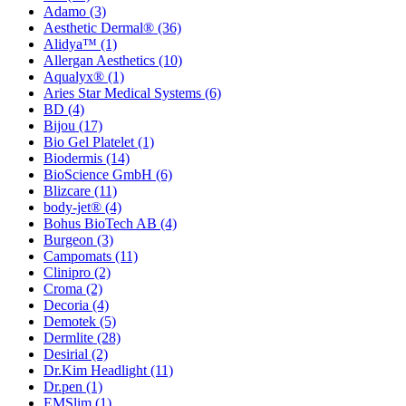
Adamo
(3)
Aesthetic Dermal®
(36)
Alidya™
(1)
Allergan Aesthetics
(10)
Aqualyx®
(1)
Aries Star Medical Systems
(6)
BD
(4)
Bijou
(17)
Bio Gel Platelet
(1)
Biodermis
(14)
BioScience GmbH
(6)
Blizcare
(11)
body-jet®
(4)
Bohus BioTech AB
(4)
Burgeon
(3)
Campomats
(11)
Clinipro
(2)
Croma
(2)
Decoria
(4)
Demotek
(5)
Dermlite
(28)
Desirial
(2)
Dr.Kim Headlight
(11)
Dr.pen
(1)
EMSlim
(1)