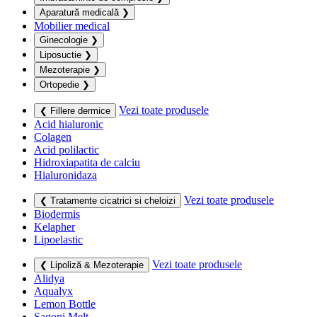
Aparatură medicală
❯
Mobilier medical
Ginecologie
❯
Liposuctie
❯
Mezoterapie
❯
Ortopedie
❯
Vezi toate produsele
❮ Fillere dermice
Acid hialuronic
Colagen
Acid polilactic
Hidroxiapatita de calciu
Hialuronidaza
Vezi toate produsele
❮ Tratamente cicatrici si cheloizi
Biodermis
Kelapher
Lipoelastic
Vezi toate produsele
❮ Lipoliză & Mezoterapie
Alidya
Aqualyx
Lemon Bottle
Sagoni Melt